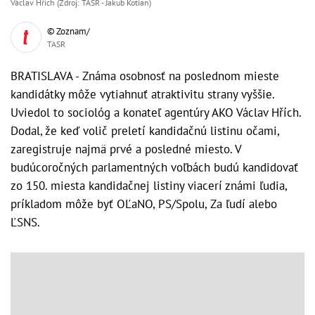
Václav Hřích (Zdroj: TASR - Jakub Kotian)
© Zoznam/
TASR
BRATISLAVA - Známa osobnosť na poslednom mieste
kandidátky môže vytiahnuť atraktivitu strany vyššie.
Uviedol to sociológ a konateľ agentúry AKO Václav Hřích.
Dodal, že keď volič preletí kandidačnú listinu očami,
zaregistruje najmä prvé a posledné miesto. V
budúcoročných parlamentných voľbách budú kandidovať
zo 150. miesta kandidačnej listiny viacerí známi ľudia,
príkladom môže byť OĽaNO, PS/Spolu, Za ľudí alebo
ĽSNS.