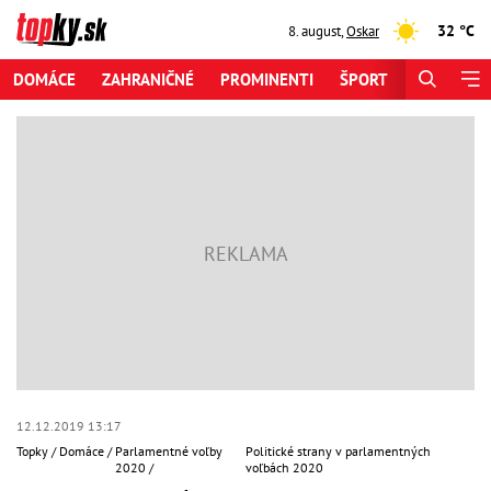
32 °C
8. august
,
Oskar
DOMÁCE
ZAHRANIČNÉ
PROMINENTI
ŠPORT
ZAUJÍMAV
12.12.2019 13:17
Topky
Domáce
Parlamentné voľby
Politické strany v parlamentných
2020
voľbách 2020