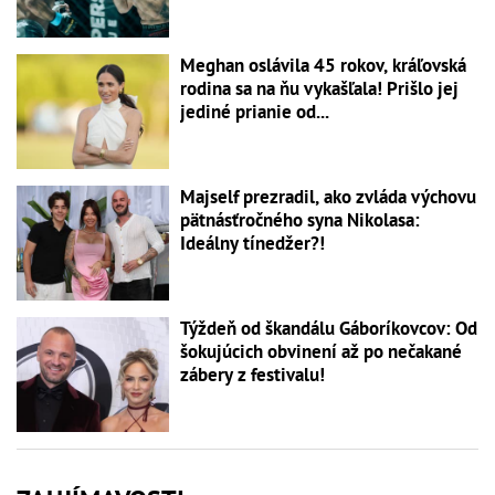
Meghan oslávila 45 rokov, kráľovská
rodina sa na ňu vykašľala! Prišlo jej
jediné prianie od...
Majself prezradil, ako zvláda výchovu
pätnásťročného syna Nikolasa:
Ideálny tínedžer?!
Týždeň od škandálu Gáboríkovcov: Od
šokujúcich obvinení až po nečakané
zábery z festivalu!