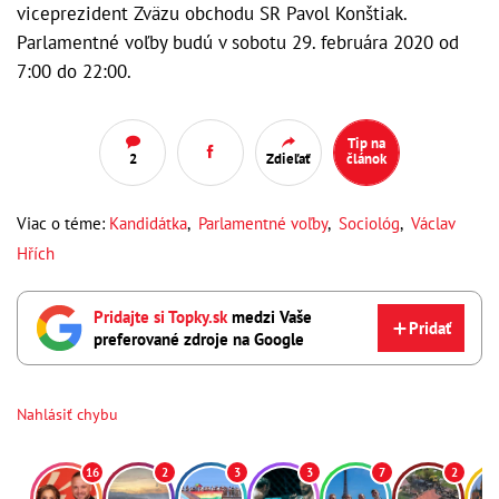
viceprezident Zväzu obchodu SR Pavol Konštiak.
Parlamentné voľby budú v sobotu 29. februára 2020 od
7:00 do 22:00.
Tip na
2
Zdieľať
článok
Viac o téme:
Kandidátka
,
Parlamentné voľby
,
Sociológ
,
Václav
Hřích
Pridajte si Topky.sk
medzi Vaše
Pridať
preferované zdroje na Google
Nahlásiť chybu
16
2
3
3
7
2