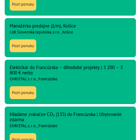
Pozri ponuku
Manažérka predajne (ž/m), Košice
Lidl Slovenská republika, s.r.o., Košice
Pozri ponuku
Elektrikár do Francúzska – dlhodobé projekty | 3 200 – 3
800 € netto
CHRISTAL s. r. o., Francúzsko
Pozri ponuku
Hľadáme zváračov CO₂ (135) do Francúzska | Ubytovanie
zdarma
CHRISTAL s. r. o., Francúzsko
Pozri ponuku