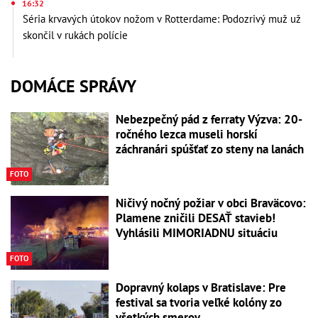
16:32
Séria krvavých útokov nožom v Rotterdame: Podozrivý muž už
skončil v rukách polície
DOMÁCE SPRÁVY
Nebezpečný pád z ferraty Výzva: 20-
ročného lezca museli horskí
záchranári spúšťať zo steny na lanách
FOTO
Ničivý nočný požiar v obci Braväcovo:
Plamene zničili DESAŤ stavieb!
Vyhlásili MIMORIADNU situáciu
FOTO
Dopravný kolaps v Bratislave: Pre
festival sa tvoria veľké kolóny zo
všetkých smerov