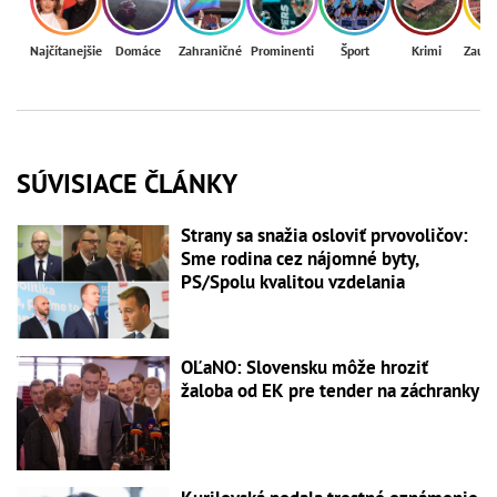
Najčítanejšie
Domáce
Zahraničné
Prominenti
Šport
Krimi
Zaují
SÚVISIACE ČLÁNKY
Strany sa snažia osloviť prvovoličov:
Sme rodina cez nájomné byty,
PS/Spolu kvalitou vzdelania
OĽaNO: Slovensku môže hroziť
žaloba od EK pre tender na záchranky