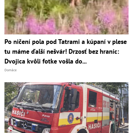
Po ničení pola pod Tatrami a kúpaní v plese
tu máme ďalší nešvár! Drzosť bez hraníc:
Dvojica kvôli fotke vošla do...
Domáce