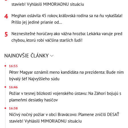
stavieb! Vyhlásili MIMORIADNU situáciu
Meghan oslávila 45 rokov, kráľovská rodina sa na ňu vykašľala!
Prišlo jej jediné prianie od...
Neznesiteľné horúčavy ako vážna hrozba: Lekárka varuje pred
chybou, ktorú robí väčšina starších ľudí!
NAJNOVŠIE ČLÁNKY
16:55
Péter Magyar oznámil meno kandidáta na prezidenta: Bude ním
bývalý šéf Najvyššieho súdu
16:46
Požiar v tesnej blízkosti vojenského ústavu: Na Záhorí bojujú s
plameňmi desiatky hasičov
16:38
Ničivý nočný požiar v obci Braväcovo: Plamene zničili DESAŤ
stavieb! Vyhlásili MIMORIADNU situáciu