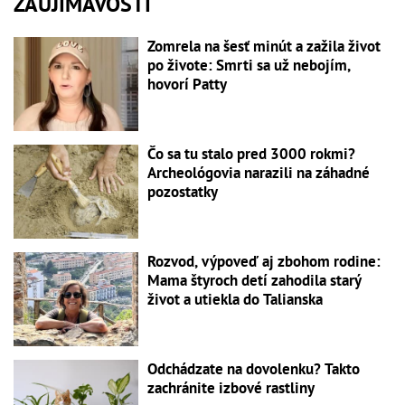
ZAUJÍMAVOSTI
Zomrela na šesť minút a zažila život
po živote: Smrti sa už nebojím,
hovorí Patty
Čo sa tu stalo pred 3000 rokmi?
Archeológovia narazili na záhadné
pozostatky
Rozvod, výpoveď aj zbohom rodine:
Mama štyroch detí zahodila starý
život a utiekla do Talianska
Odchádzate na dovolenku? Takto
zachránite izbové rastliny