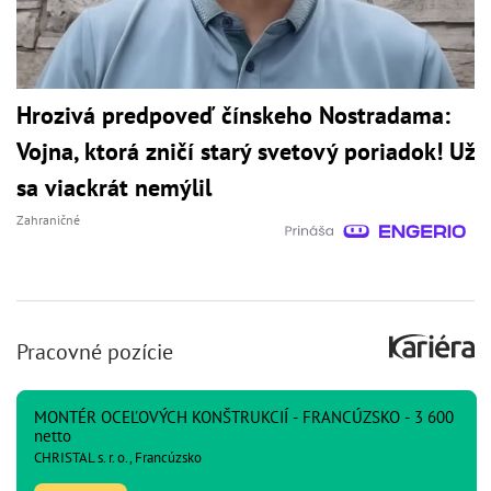
Hrozivá predpoveď čínskeho Nostradama:
Vojna, ktorá zničí starý svetový poriadok! Už
sa viackrát nemýlil
Zahraničné
Pracovné pozície
MONTÉR OCEĽOVÝCH KONŠTRUKCIÍ - FRANCÚZSKO - 3 600
netto
CHRISTAL s. r. o., Francúzsko