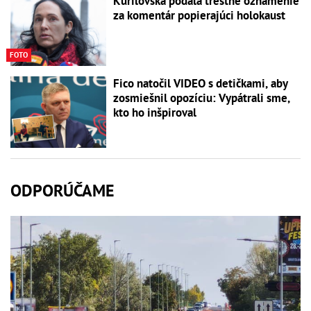
Kurilovská podala trestné oznámenie
za komentár popierajúci holokaust
FOTO
Fico natočil VIDEO s detičkami, aby
zosmiešnil opozíciu: Vypátrali sme,
kto ho inšpiroval
ODPORÚČAME