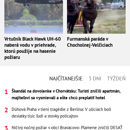
Vrtuľník Black Hawk UH-60
Furmanská paráda v
naberá vodu v priehrade,
Chocholnej-Velčiciach
ktorú použije na hasenie
požiaru
NAJČÍTANEJŠIE
3 DNI
TÝŽDEŇ
Škandál na dovolenke v Chorvátsku: Turisti zničili apartmán,
majiteľovi sa vysmievali a ešte chcú preplatiť hotel
Dúhová Praha v tieni tragédie z Berlína: V uliciach boli
desiatky tisíc ľudí a stovky policajtov
Ničivý nočný požiar v obci Braväcovo: Plamene zničili DESAŤ