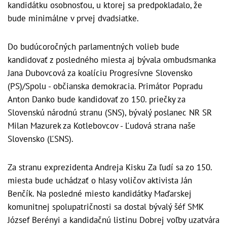
kandidátku osobnosťou, u ktorej sa predpokladalo, že
bude minimálne v prvej dvadsiatke.
Do budúcoročných parlamentných volieb bude
kandidovať z posledného miesta aj bývala ombudsmanka
Jana Dubovcová za koalíciu Progresívne Slovensko
(PS)/Spolu - občianska demokracia. Primátor Popradu
Anton Danko bude kandidovať zo 150. priečky za
Slovenskú národnú stranu (SNS), bývalý poslanec NR SR
Milan Mazurek za Kotlebovcov - Ľudová strana naše
Slovensko (ĽSNS).
Za stranu exprezidenta Andreja Kisku Za ľudí sa zo 150.
miesta bude uchádzať o hlasy voličov aktivista Ján
Benčík. Na posledné miesto kandidátky Maďarskej
komunitnej spolupatričnosti sa dostal bývalý šéf SMK
József Berényi a kandidačnú listinu Dobrej voľby uzatvára