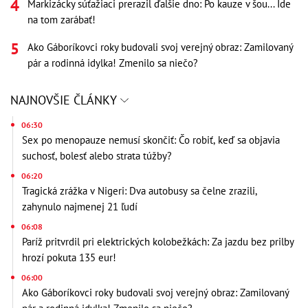
Markizácky súťažiaci prerazil ďalšie dno: Po kauze v šou... Ide
na tom zarábať!
Ako Gáboríkovci roky budovali svoj verejný obraz: Zamilovaný
pár a rodinná idylka! Zmenilo sa niečo?
NAJNOVŠIE ČLÁNKY
06:30
Sex po menopauze nemusí skončiť: Čo robiť, keď sa objavia
suchosť, bolesť alebo strata túžby?
06:20
Tragická zrážka v Nigeri: Dva autobusy sa čelne zrazili,
zahynulo najmenej 21 ľudí
06:08
Paríž pritvrdil pri elektrických kolobežkách: Za jazdu bez prilby
hrozí pokuta 135 eur!
06:00
Ako Gáboríkovci roky budovali svoj verejný obraz: Zamilovaný