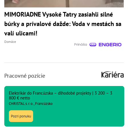
MIMORIADNE Vysoké Tatry zasiahli silné
búrky a prívalové dažde: Voda v mestách sa
valí ulicami!
Domáce
Pracovné pozície
Elektrikár do Francúzska – dlhodobé projekty | 3 200 – 3
800 € netto
CHRISTAL s. r. o., Francúzsko
Pozri ponuku