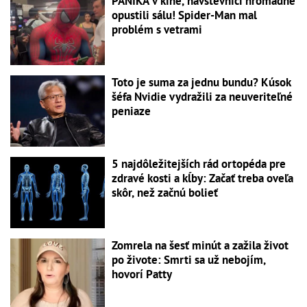
PANIKA v kine, návštevníci hromadne
opustili sálu! Spider-Man mal
problém s vetrami
Toto je suma za jednu bundu? Kúsok
šéfa Nvidie vydražili za neuveriteľné
peniaze
5 najdôležitejších rád ortopéda pre
zdravé kosti a kĺby: Začať treba oveľa
skôr, než začnú bolieť
Zomrela na šesť minút a zažila život
po živote: Smrti sa už nebojím,
hovorí Patty