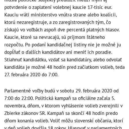
potvrdenie o zaplatení volebnej kaucie 17-tisíc eur.
Kauciu vráti ministerstvo vnútra strane alebo koalícii,
ktorú nezaregistruje, a zo zaregistrovaných tým, čo
získajú vo voľbách aspoň dve percentá platných hlasov.
Kaucie, ktoré sa nevracajú, sú príjmom štátneho
rozpočtu. Po podaní kandidačnej listiny nie je možné ju
dopĺňať o ďalších kandidátov ani meniť ich poradie.
Stiahnuť kandidátku, vzdať sa kandidatúry, alebo odvolať
kandidáta je možné 48 hodín pred začiatkom volieb, teda
27. februára 2020 do 7:00.
Parlamentné voľby budú v sobotu 29. februára 2020 od
7:00 do 22:00. Politická kampaň sa oficiálne začala 5.
novembra, dňom, v ktorom vyhlásenie volieb zverejnili v
Zbierke zákonov SR. Kampaň sa skončí 48 hodín predo
dňom konania volieb. Voliť môžu slovenskí občania, ktorí
v deň volieb dovŕšia 18 rokov. Hlasovať v parlamentných