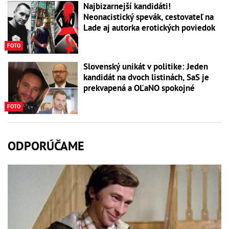
Najbizarnejší kandidáti!
Neonacistický spevák, cestovateľ na
Lade aj autorka erotických poviedok
FOTO
Slovenský unikát v politike: Jeden
kandidát na dvoch listinách, SaS je
prekvapená a OĽaNO spokojné
FOTO
ODPORÚČAME