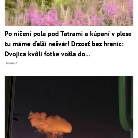
Po ničení pola pod Tatrami a kúpaní v plese
tu máme ďalší nešvár! Drzosť bez hraníc:
Dvojica kvôli fotke vošla do...
Domáce