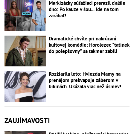
Markizácky súťažiaci prerazil ďalšie
dno: Po kauze v šou... Ide na tom
zarábať!
Dramatické chvíle pri nakrúcaní
kultovej komédie: Horolezec "tatínek
do polepšovny" sa takmer zabil!
Rozžiarila leto: Hviezda Mamy na
prenájom prekvapuje záberom v
bikinách. Ukázala viac než úsmev!
ZAUJÍMAVOSTI