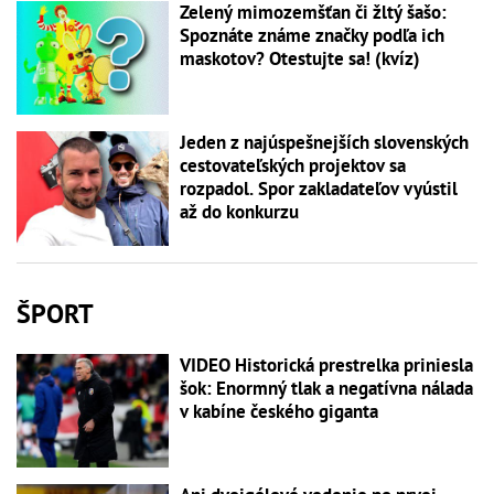
Zelený mimozemšťan či žltý šašo:
Spoznáte známe značky podľa ich
maskotov? Otestujte sa! (kvíz)
Jeden z najúspešnejších slovenských
cestovateľských projektov sa
rozpadol. Spor zakladateľov vyústil
až do konkurzu
ŠPORT
VIDEO Historická prestrelka priniesla
šok: Enormný tlak a negatívna nálada
v kabíne českého giganta