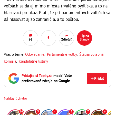
voľbách sa dá aj mimo miesta trvalého bydliska, a to na
hlasovací preukaz. Platí, že pri parlamentných voľbách sa
dá hlasovať aj zo zahraničia, a to poštou.
Tip na
66
Zdieľať
článok
Viac o téme:
Odovzdanie
,
Parlamentné voľby
,
Štátna volebná
komisia
,
Kandidátne listiny
Pridajte si Topky.sk
medzi Vaše
Pridať
preferované zdroje na Google
Nahlásiť chybu
16
3
4
3
7
6