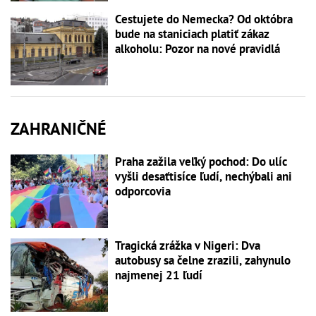
Cestujete do Nemecka? Od októbra
bude na staniciach platiť zákaz
alkoholu: Pozor na nové pravidlá
ZAHRANIČNÉ
Praha zažila veľký pochod: Do ulíc
vyšli desaťtisíce ľudí, nechýbali ani
odporcovia
Tragická zrážka v Nigeri: Dva
autobusy sa čelne zrazili, zahynulo
najmenej 21 ľudí