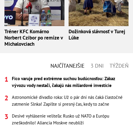
Tréner KFC Komárno
Dožinková slávnosť v Turej
Norbert Czibor po remíze v
Lúke
Michalovciach
NAJČÍTANEJŠIE
3 DNI
TÝŽDEŇ
Fico varuje pred extrémne suchou budúcnosťou: Zákaz
vývozu vody nestačí, čakajú nás miliardové investície
Astronomické divadlo roka: Už o pár dní nás čaká čiastočné
zatmenie Slnka! Zapíšte si presný čas, kedy to začne
Desivé vyhlásenie veliteľa: Rusko už NATO a Európu
zneškodnilo! Aliancia Moskve neublíži