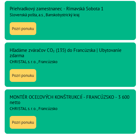
Priehradkový zamestnanec - Rimavská Sobota 1
Slovenská pošta, a.s., Banskobystrický kraj
Pozri ponuku
Hľadáme zváračov CO₂ (135) do Francúzska | Ubytovanie
zdarma
CHRISTAL s. r. o., Francúzsko
Pozri ponuku
MONTÉR OCEĽOVÝCH KONŠTRUKCIÍ - FRANCÚZSKO - 3 600
netto
CHRISTAL s. r. o., Francúzsko
Pozri ponuku