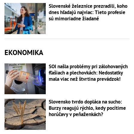
Slovenské železnice prezradili, koho
dnes hľadajú najviac: Tieto profesie
sú mimoriadne žiadané
EKONOMIKA
SOI našla problémy pri zálohovaných
fľašiach a plechovkách: Nedostatky
mala viac než štvrtina prevádzok!
Slovensko tvrdo dopláca na sucho:
Burzy reagujú rýchlo, kedy pocítime
horúčavy v peňaženkách?