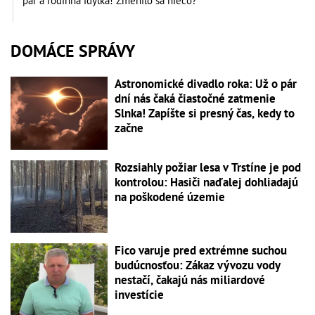
pár a rodinná idylka! Zmenilo sa niečo?
DOMÁCE SPRÁVY
Astronomické divadlo roka: Už o pár
dní nás čaká čiastočné zatmenie
Slnka! Zapíšte si presný čas, kedy to
začne
Rozsiahly požiar lesa v Trstíne je pod
kontrolou: Hasiči naďalej dohliadajú
na poškodené územie
Fico varuje pred extrémne suchou
budúcnosťou: Zákaz vývozu vody
nestačí, čakajú nás miliardové
investície