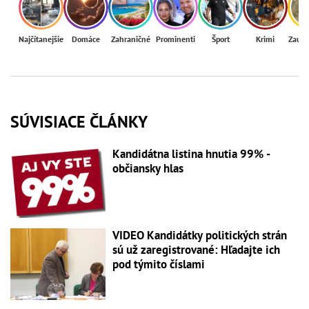
Najčítanejšie
Domáce
Zahraničné
Prominenti
Šport
Krimi
Zaují
SÚVISIACE ČLÁNKY
Kandidátna listina hnutia 99% -
občiansky hlas
VIDEO Kandidátky politických strán
sú už zaregistrované: Hľadajte ich
pod týmito číslami