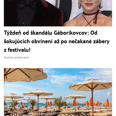
Týždeň od škandálu Gáboríkovcov: Od
šokujúcich obvinení až po nečakané zábery
z festivalu!
Domáci prominenti