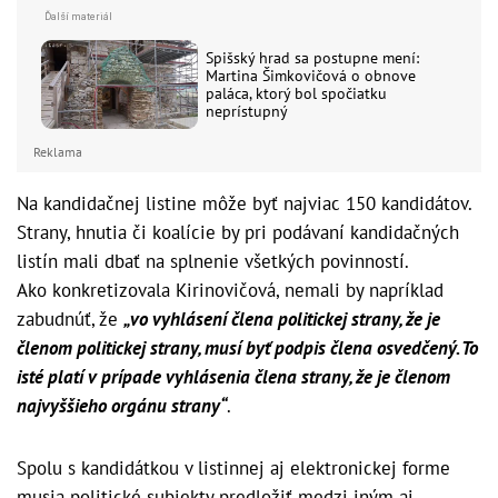
Spišský hrad sa postupne mení:
Martina Šimkovičová o obnove
paláca, ktorý bol spočiatku
neprístupný
Reklama
Na kandidačnej listine môže byť najviac 150 kandidátov.
Strany, hnutia či koalície by pri podávaní kandidačných
listín mali dbať na splnenie všetkých povinností.
Ako konkretizovala Kirinovičová, nemali by napríklad
zabudnúť, že
„vo vyhlásení člena politickej strany, že je
členom politickej strany, musí byť podpis člena osvedčený. To
isté platí v prípade vyhlásenia člena strany, že je členom
najvyššieho orgánu strany“
.
Spolu s kandidátkou v listinnej aj elektronickej forme
musia politické subjekty predložiť medzi iným aj