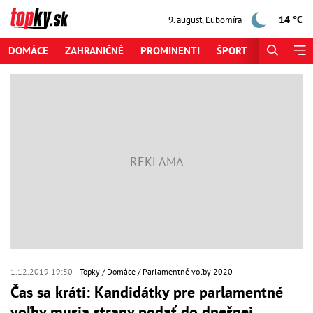
14 °C
9. august
,
Ľubomíra
DOMÁCE
ZAHRANIČNÉ
PROMINENTI
ŠPORT
ZAUJÍMAV
1.12.2019 19:50
Topky
Domáce
Parlamentné voľby 2020
Čas sa kráti: Kandidátky pre parlamentné
voľby musia strany podať do dnešnej