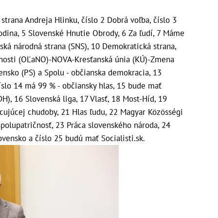
trana Andreja Hlinku, číslo 2 Dobrá voľba, číslo 3
rodina, 5 Slovenské Hnutie Obrody, 6 Za ľudí, 7 Máme
nská národná strana (SNS), 10 Demokratická strana,
obnosti (OĽaNO)-NOVA-Kresťanská únia (KÚ)-Zmena
vensko (PS) a Spolu - občianska demokracia, 13
Číslo 14 má 99 % - občiansky hlas, 15 bude mať
), 16 Slovenská liga, 17 Vlasť, 18 Most-Híd, 19
acujúcej chudoby, 21 Hlas ľudu, 22 Magyar Közösségi
polupatričnosť, 23 Práca slovenského národa, 24
vensko a číslo 25 budú mať Socialisti.sk.