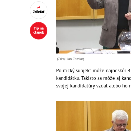
Zdieľať
Tip na
článok
(Zdroj: Jan Zemiar)
Politický subjekt môže najneskôr 4
kandidátku. Takisto sa môže aj kan
svojej kandidatúry vzdať alebo ho 