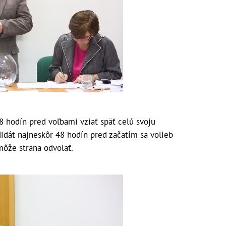
8 hodín pred voľbami vziať späť celú svoju
didát najneskôr 48 hodín pred začatím sa volieb
môže strana odvolať.