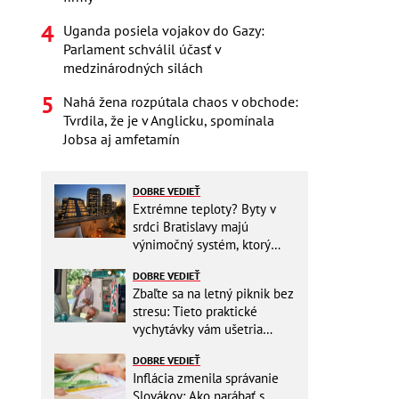
Uganda posiela vojakov do Gazy:
Parlament schválil účasť v
medzinárodných silách
Nahá žena rozpútala chaos v obchode:
Tvrdila, že je v Anglicku, spomínala
Jobsa aj amfetamín
DOBRE VEDIEŤ
Extrémne teploty? Byty v
srdci Bratislavy majú
výnimočný systém, ktorý
ešte aj šetrí náklady
DOBRE VEDIEŤ
Zbaľte sa na letný piknik bez
stresu: Tieto praktické
vychytávky vám ušetria
miesto v batohu!
DOBRE VEDIEŤ
Inflácia zmenila správanie
Slovákov: Ako narábať s