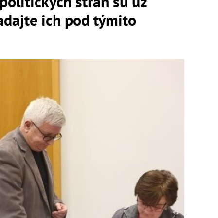
olitických strán sú už
adajte ich pod týmito