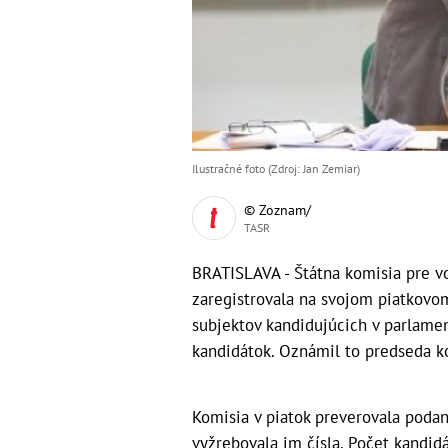
Ilustračné foto (Zdroj: Jan Zemiar)
© Zoznam/
TASR
BRATISLAVA - Štátna komisia pre vo
zaregistrovala na svojom piatkovom
subjektov kandidujúcich v parlamen
kandidátok. Oznámil to predseda k
Komisia v piatok preverovala podané
vyžrebovala im čísla. Počet kandidá