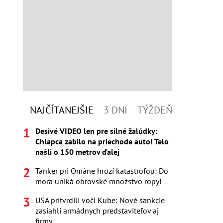
NAJČÍTANEJŠIE
3 DNI
TÝŽDEŇ
Desivé VIDEO len pre silné žalúdky:
Chlapca zabilo na priechode auto! Telo
našli o 150 metrov ďalej
Tanker pri Ománe hrozí katastrofou: Do
mora uniká obrovské množstvo ropy!
USA pritvrdili voči Kube: Nové sankcie
zasiahli armádnych predstaviteľov aj
firmy