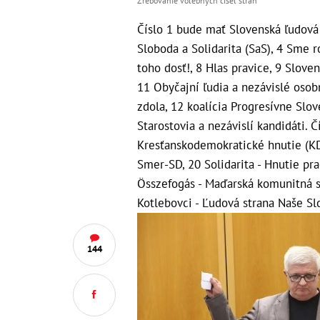
Žrebovanie volebných čísel strán
Číslo 1 bude mať Slovenská ľudová s
Sloboda a Solidarita (SaS), 4 Sme 
toho dosť!, 8 Hlas pravice, 9 Slove
11 Obyčajní ľudia a nezávislé os
zdola, 12 koalícia Progresívne Slo
Starostovia a nezávislí kandidáti. 
Kresťanskodemokratické hnutie (KDH
Smer-SD, 20 Solidarita - Hnutie pr
Összefogás - Maďarská komunitná s
Kotlebovci - Ľudová strana Naše Slo
144