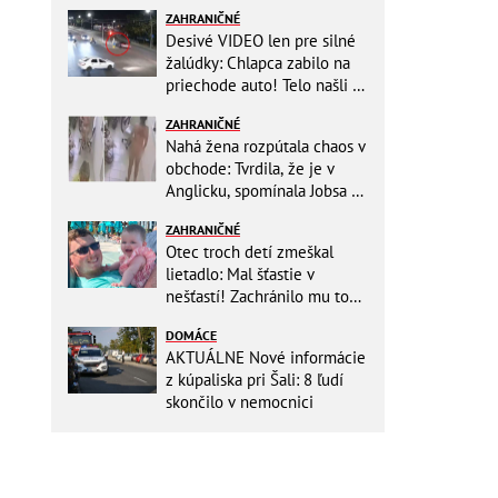
ZAHRANIČNÉ
Desivé VIDEO len pre silné
žalúdky: Chlapca zabilo na
priechode auto! Telo našli o
150 metrov ďalej
ZAHRANIČNÉ
Nahá žena rozpútala chaos v
obchode: Tvrdila, že je v
Anglicku, spomínala Jobsa aj
amfetamín
ZAHRANIČNÉ
Otec troch detí zmeškal
lietadlo: Mal šťastie v
nešťastí! Zachránilo mu to
život
DOMÁCE
AKTUÁLNE Nové informácie
z kúpaliska pri Šali: 8 ľudí
skončilo v nemocnici