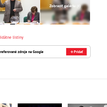
Zobraziť galériu
(4)
idátne listiny
referované zdroje na Google
Pridať