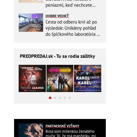
peniazmi, keď nechcete
zbytočne riskovať?
DOBRE VEDIEŤ
Cesta od odberu krvi až po
výsledok: Unikátny pohľad
do špičkového laboratória na
Slovensku
PREDPREDAJ
.sk - Tu sa rodia zážitky
PARTNERSKÉ VZŤAHY
Bola som milenkou ženatého
muža: To, že má manželku, mi