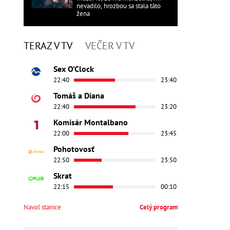
nevadilo, hrozbou sa stala táto
žena
TERAZ V TV
VEČER V TV
Sex O’Clock
22:40
23:40
Tomáš a Diana
22:40
23:20
Komisár Montalbano
22:00
23:45
Pohotovosť
22:50
23:50
Skrat
22:15
00:10
Navoľ stanice
Celý program