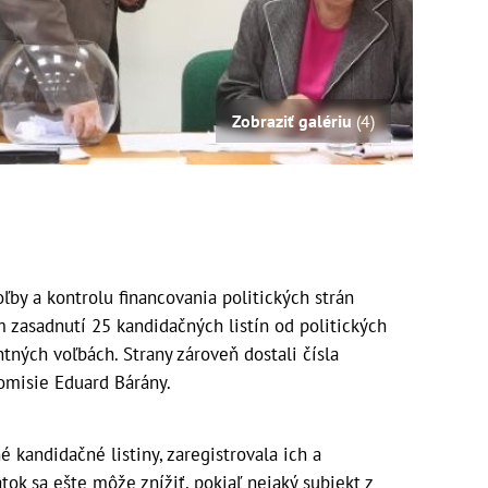
Zobraziť galériu
(4)
ľby a kontrolu financovania politických strán
 zasadnutí 25 kandidačných listín od politických
tných voľbách. Strany zároveň dostali čísla
omisie Eduard Bárány.
 kandidačné listiny, zaregistrovala ich a
tok sa ešte môže znížiť, pokiaľ nejaký subjekt z