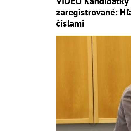
VIDEO Kandidátky p
zaregistrované: Hľ
číslami