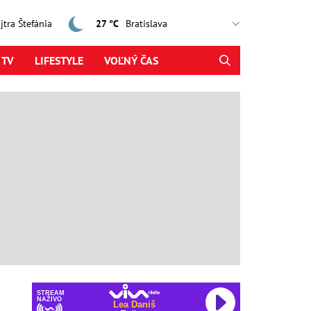
ajtra Štefánia
27 °C
 TV
LIFESTYLE
VOĽNÝ ČAS
STREAM
NAŽIVO
Lea Daniš