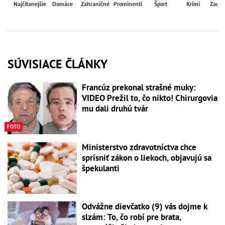
Najčítanejšie
Domáce
Zahraničné
Prominenti
Šport
Krimi
Zaují
SÚVISIACE ČLÁNKY
Francúz prekonal strašné muky:
VIDEO Prežil to, čo nikto! Chirurgovia
mu dali druhú tvár
FOTO
Ministerstvo zdravotníctva chce
sprísniť zákon o liekoch, objavujú sa
špekulanti
Odvážne dievčatko (9) vás dojme k
slzám: To, čo robí pre brata,