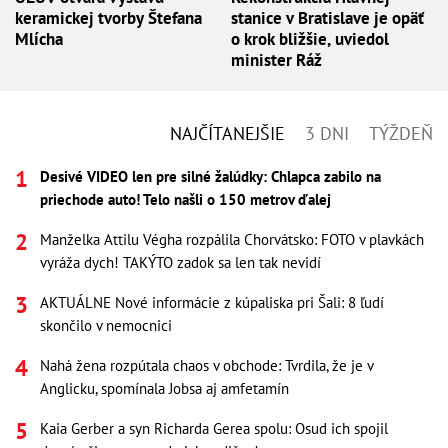
keramickej tvorby Štefana
stanice v Bratislave je opäť
Mlícha
o krok bližšie, uviedol
minister Ráž
NAJČÍTANEJŠIE
3 DNI
TÝŽDEŇ
Desivé VIDEO len pre silné žalúdky: Chlapca zabilo na
priechode auto! Telo našli o 150 metrov ďalej
Manželka Attilu Végha rozpálila Chorvátsko: FOTO v plavkách
vyráža dych! TAKÝTO zadok sa len tak nevidí
AKTUÁLNE Nové informácie z kúpaliska pri Šali: 8 ľudí
skončilo v nemocnici
Nahá žena rozpútala chaos v obchode: Tvrdila, že je v
Anglicku, spomínala Jobsa aj amfetamín
Kaia Gerber a syn Richarda Gerea spolu: Osud ich spojil