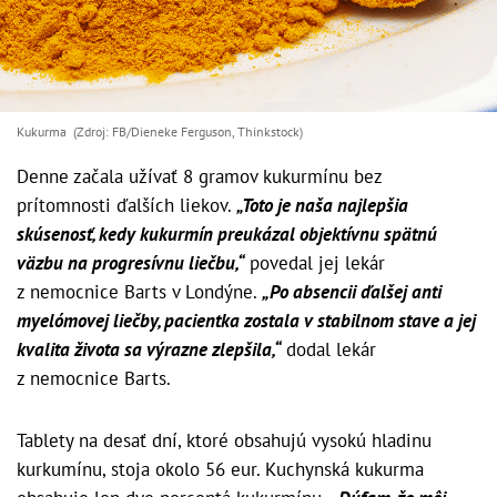
Kukurma (Zdroj: FB/Dieneke Ferguson, Thinkstock)
Denne začala užívať 8 gramov kukurmínu bez
prítomnosti ďalších liekov.
„Toto je naša najlepšia
skúsenosť, kedy kukurmín preukázal objektívnu spätnú
väzbu na progresívnu liečbu,“
povedal jej lekár
z nemocnice Barts v Londýne.
„Po absencii ďalšej anti
myelómovej liečby, pacientka zostala v stabilnom stave a jej
kvalita života sa výrazne zlepšila,“
dodal lekár
z nemocnice Barts.
Tablety na desať dní, ktoré obsahujú vysokú hladinu
kurkumínu, stoja okolo 56 eur. Kuchynská kukurma