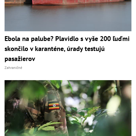
Ebola na palube? Plavidlo s vyše 200 ľuďmi
skončilo v karanténe, úrady testujú
pasažierov
Zahraničné