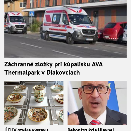
Záchranné zložky pri kúpalisku AVA
Thermalpark v Diakovciach
ÚĽUV otvára výstavu
Rekonštrukcia Hlavnej