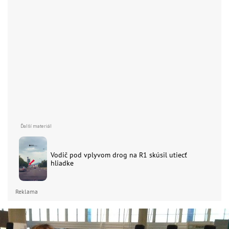
Vodič pod vplyvom drog na R1 skúsil utiecť
hliadke
Reklama