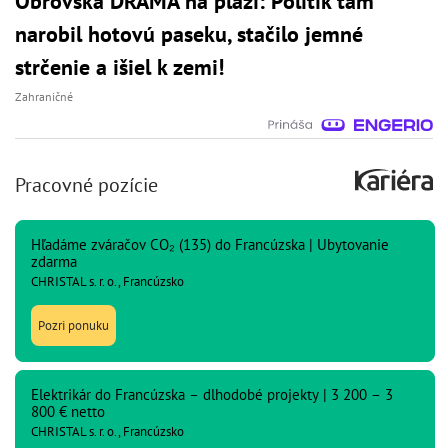
Obrovská DRÁMA na pláži: Politik tam
narobil hotovú paseku, stačilo jemné
strčenie a išiel k zemi!
Zahraničné
Pracovné pozície
Hľadáme zváračov CO₂ (135) do Francúzska | Ubytovanie
zdarma
CHRISTAL s. r. o., Francúzsko
Pozri ponuku
Elektrikár do Francúzska – dlhodobé projekty | 3 200 – 3
800 € netto
CHRISTAL s. r. o., Francúzsko