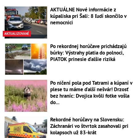
AKTUÁLNE Nové informácie z
kúpaliska pri Šali: 8 ľudí skončilo v
nemocnici
AKTUALIZOVANÉ
Po rekordnej horúčave prichádzajú
búrky: Výstrahy platia do polnoci,
PIATOK prinesie ďalšie riziká
Po ničení pola pod Tatrami a kúpaní v
plese tu máme ďalší nešvár! Drzosť
bez hraníc: Dvojica kvôli fotke vošla
do...
Rekordné horúčavy na Slovensku:
Záchranári vo štvrtok zasahovali pri
kolapsoch už 83-krát