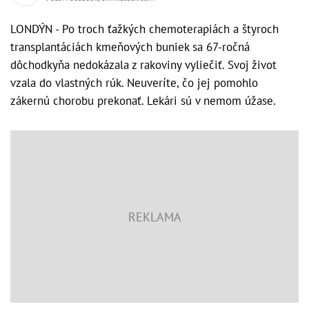
LONDÝN - Po troch ťažkých chemoterapiách a štyroch
transplantáciách kmeňových buniek sa 67-ročná
dôchodkyňa nedokázala z rakoviny vyliečiť. Svoj život
vzala do vlastných rúk. Neuveríte, čo jej pomohlo
zákernú chorobu prekonať. Lekári sú v nemom úžase.