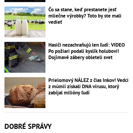
Čo sa stane, keď prestanete jesť
mliečne výrobky? Toto by ste mali
vedieť
Hasiči nezachraňujú len ľudí: VIDEO
Po požiari podali kyslík holubovi!
Dojímavé zábery obleteli svet
Prielomový NÁLEZ z čias Inkov! Vedci
z múmií získali DNA vírusu, ktorý
zabíjal milióny ľudí
DOBRÉ SPRÁVY