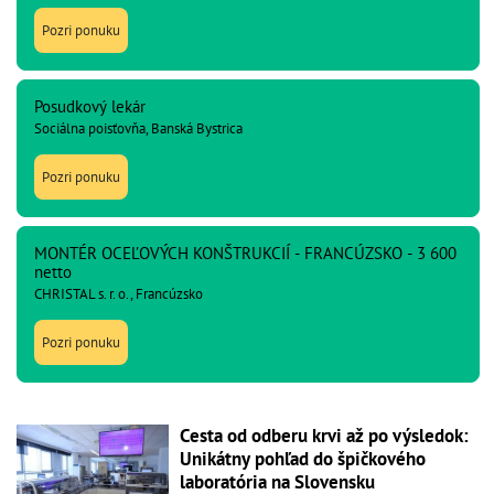
Pozri ponuku
Posudkový lekár
Sociálna poisťovňa, Banská Bystrica
Pozri ponuku
MONTÉR OCEĽOVÝCH KONŠTRUKCIÍ - FRANCÚZSKO - 3 600
netto
CHRISTAL s. r. o., Francúzsko
Pozri ponuku
Cesta od odberu krvi až po výsledok:
Unikátny pohľad do špičkového
laboratória na Slovensku