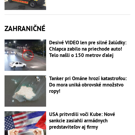
ZAHRANIČNÉ
Desivé VIDEO len pre silné žalúdky:
Chlapca zabilo na priechode auto!
Telo našli o 150 metrov ďalej
Tanker pri Ománe hrozí katastrofou:
Do mora uniká obrovské množstvo
ropy!
USA pritvrdili voči Kube: Nové
sankcie zasiahli armádnych
predstaviteľov aj firmy