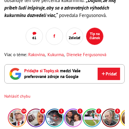
obsahuje len dve percentá kukurmínu.
„Dúfam, že môj
príbeh ľudí inšpiruje, aby sa o zdravotných výhodách
kukurmínu dozvedeli viac,“
povedala Fergusonová.
Tip na
61
Zdieľať
článok
Viac o téme:
Rakovina
,
Kukurma
,
Dieneke Fergusonová
Pridajte si Topky.sk
medzi Vaše
Pridať
preferované zdroje na Google
Nahlásiť chybu
16
4
5
5
7
3