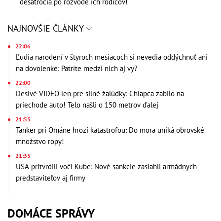
desaťročia po rozvode ich rodičov!
NAJNOVŠIE ČLÁNKY
22:06
Ľudia narodení v štyroch mesiacoch si nevedia oddýchnuť ani
na dovolenke: Patríte medzi nich aj vy?
22:00
Desivé VIDEO len pre silné žalúdky: Chlapca zabilo na
priechode auto! Telo našli o 150 metrov ďalej
21:55
Tanker pri Ománe hrozí katastrofou: Do mora uniká obrovské
množstvo ropy!
21:35
USA pritvrdili voči Kube: Nové sankcie zasiahli armádnych
predstaviteľov aj firmy
DOMÁCE SPRÁVY