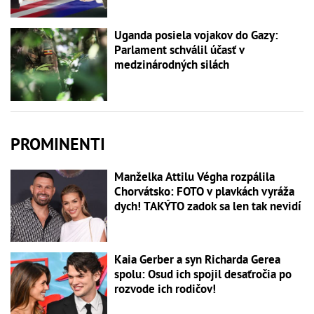
Uganda posiela vojakov do Gazy:
Parlament schválil účasť v
medzinárodných silách
PROMINENTI
Manželka Attilu Végha rozpálila
Chorvátsko: FOTO v plavkách vyráža
dych! TAKÝTO zadok sa len tak nevidí
Kaia Gerber a syn Richarda Gerea
spolu: Osud ich spojil desaťročia po
rozvode ich rodičov!