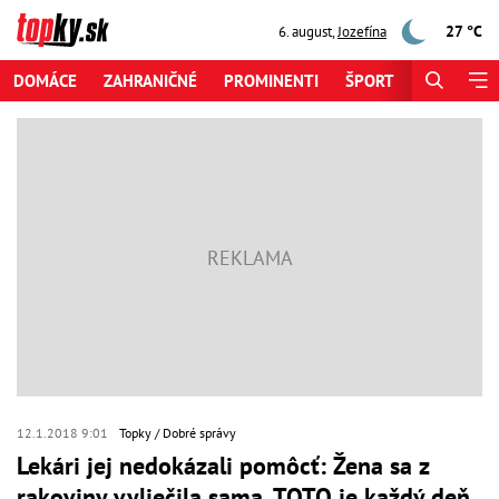
27 °C
6. august
,
Jozefína
DOMÁCE
ZAHRANIČNÉ
PROMINENTI
ŠPORT
ZAUJÍMAV
12.1.2018 9:01
Topky
Dobré správy
Lekári jej nedokázali pomôcť: Žena sa z
rakoviny vyliečila sama, TOTO je každý deň