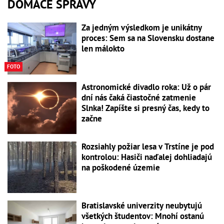
DOMÁCE SPRÁVY
Za jedným výsledkom je unikátny
proces: Sem sa na Slovensku dostane
len málokto
FOTO
Astronomické divadlo roka: Už o pár
dní nás čaká čiastočné zatmenie
Slnka! Zapíšte si presný čas, kedy to
začne
Rozsiahly požiar lesa v Trstíne je pod
kontrolou: Hasiči naďalej dohliadajú
na poškodené územie
Bratislavské univerzity neubytujú
všetkých študentov: Mnohí ostanú