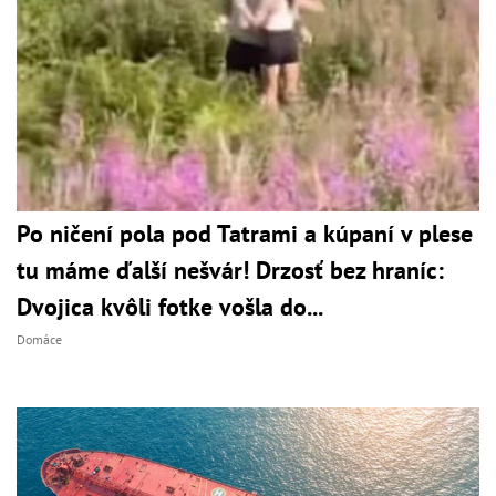
Po ničení pola pod Tatrami a kúpaní v plese
tu máme ďalší nešvár! Drzosť bez hraníc:
Dvojica kvôli fotke vošla do...
Domáce