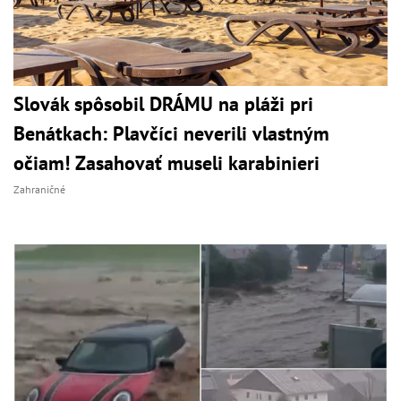
Slovák spôsobil DRÁMU na pláži pri
Benátkach: Plavčíci neverili vlastným
očiam! Zasahovať museli karabinieri
Zahraničné