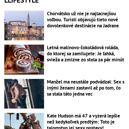
LLIFESTYLE
Chorvátsko už nie je najlacnejšou
voľbou. Turisti objavujú tieto nové
dovolenkové destinácie na Jadrane
Letná malinovo-čokoládová roláda,
do ktorej sa zamilujete: Je ľahká,
svieža a zmizne zo stola za pár minút
Manžel ma neustále podvádzal: Sex s
inými ženami zastavil až po tom, čo
sa stala táto jedna vec
Kate Hudson má 47 a vyzerá lepšie
než kedykoľvek predtým: Toto je
tajomstvo jej sexy postavy!