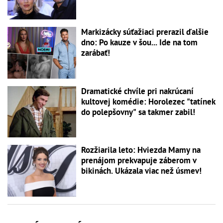
Markizácky súťažiaci prerazil ďalšie
dno: Po kauze v šou... Ide na tom
zarábať!
Dramatické chvíle pri nakrúcaní
kultovej komédie: Horolezec "tatínek
do polepšovny" sa takmer zabil!
Rozžiarila leto: Hviezda Mamy na
prenájom prekvapuje záberom v
bikinách. Ukázala viac než úsmev!