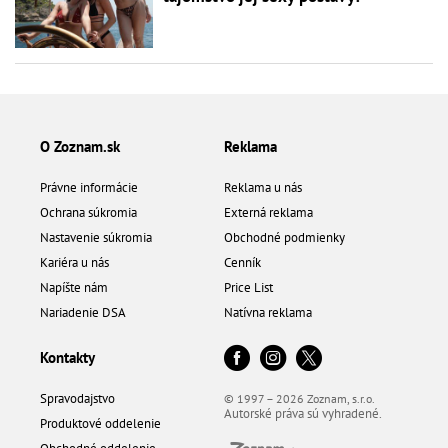
O Zoznam.sk
Reklama
Právne informácie
Reklama u nás
Ochrana súkromia
Externá reklama
Nastavenie súkromia
Obchodné podmienky
Kariéra u nás
Cenník
Napíšte nám
Price List
Nariadenie DSA
Natívna reklama
Kontakty
Spravodajstvo
© 1997 – 2026 Zoznam, s.r.o.
Autorské práva sú vyhradené.
Produktové oddelenie