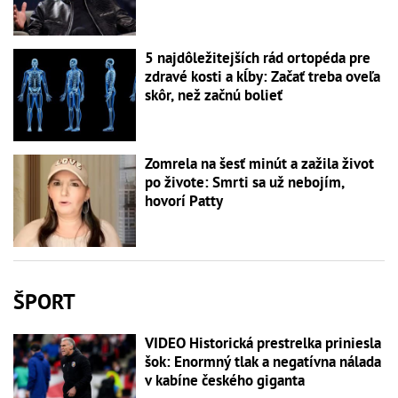
5 najdôležitejších rád ortopéda pre
zdravé kosti a kĺby: Začať treba oveľa
skôr, než začnú bolieť
Zomrela na šesť minút a zažila život
po živote: Smrti sa už nebojím,
hovorí Patty
ŠPORT
VIDEO Historická prestrelka priniesla
šok: Enormný tlak a negatívna nálada
v kabíne českého giganta