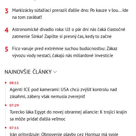
Markizácky súťažiaci prerazil ďalšie dno: Po kauze v šou... Ide
na tom zarábať!
Astronomické divadlo roka: Už o pár dní nás čaká čiastočné
zatmenie Slnka! Zapíšte si presný čas, kedy to začne
Fico varuje pred extrémne suchou budúcnosťou: Zákaz
vývozu vody nestačí, čakajú nás miliardové investície
NAJNOVŠIE ČLÁNKY
08:11
Agenti ICE pod kamerami: USA chcú zvýšiť kontrolu nad
zásahmi, zábery však nemusia zverejniť
07:29
Turecko láka Egypt do novej obrannej aliancie: K trojici krajín
sa môže pridať ďalšia veľmoc
07:11
Irán pritvrdzuje: Obnovenie plavby cez Hormuz má svoje