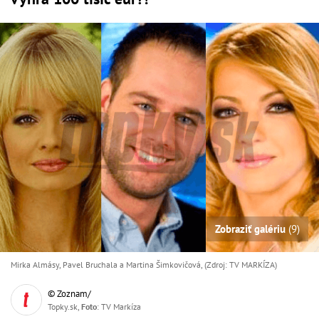
Zobraziť galériu
(9)
Mirka Almásy, Pavel Bruchala a Martina Šimkovičová, (Zdroj: TV MARKÍZA)
© Zoznam/
Topky.sk,
Foto
: TV Markíza