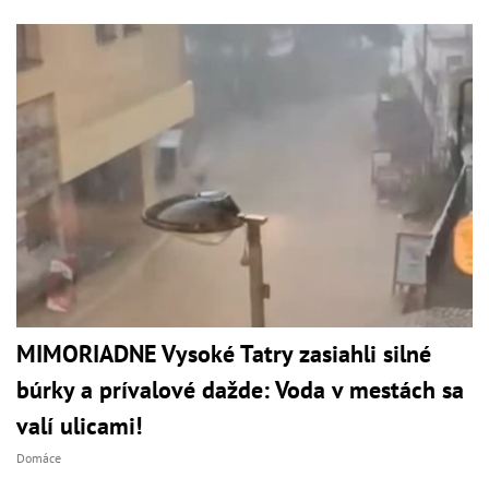
MIMORIADNE Vysoké Tatry zasiahli silné
búrky a prívalové dažde: Voda v mestách sa
valí ulicami!
Domáce