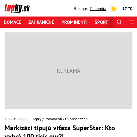
17 °C
9. august
,
Ľubomíra
DOMÁCE
ZAHRANIČNÉ
PROMINENTI
ŠPORT
ZAUJÍMAV
1.6.2013 18:00
Topky
Prominenti
ČS SuperStar 3
Markizáci tipujú víťaza SuperStar: Kto
vyhrá 100 tisíc eur?!