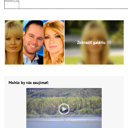
MARKÍZA)
Zobraziť galériu
(9)
Mohlo by vás zaujímať: