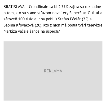
BRATISLAVA – Grandfinále sa blíži! Už zajtra sa rozhodne
o tom, kto sa stane víťazom novej éry SuperStar. O titul a
zároveň 100 tisíc eur sa pobijú Štefan Pčelár (25) a
Sabina Křováková (20). Kto z nich má podľa tvárí televízie
Markíza väčšie šance na úspech?