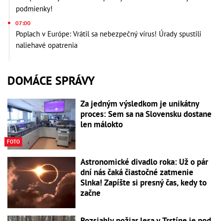
podmienky!
07:00
Poplach v Európe: Vrátil sa nebezpečný vírus! Úrady spustili
naliehavé opatrenia
DOMÁCE SPRÁVY
Za jedným výsledkom je unikátny
proces: Sem sa na Slovensku dostane
len málokto
FOTO
Astronomické divadlo roka: Už o pár
dní nás čaká čiastočné zatmenie
Slnka! Zapíšte si presný čas, kedy to
začne
Rozsiahly požiar lesa v Trstíne je pod