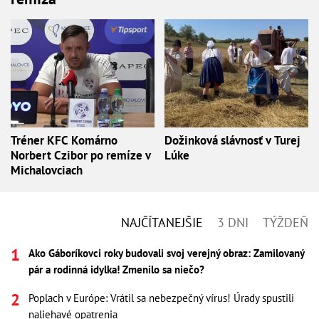
Tréner KFC Komárno
Dožinková slávnosť v Turej
Norbert Czibor po remíze v
Lúke
Michalovciach
NAJČÍTANEJŠIE
3 DNI
TÝŽDEŇ
Ako Gáboríkovci roky budovali svoj verejný obraz: Zamilovaný
pár a rodinná idylka! Zmenilo sa niečo?
Poplach v Európe: Vrátil sa nebezpečný vírus! Úrady spustili
naliehavé opatrenia