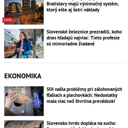
Bratislavy majú výnimočný systém,
ktorý ešte aj šetrí náklady
FOTO
Slovenské železnice prezradili, koho
dnes hľadajú najviac: Tieto profesie
sú mimoriadne žiadané
EKONOMIKA
SOI našla problémy pri zálohovaných
fľašiach a plechovkách: Nedostatky
mala viac než štvrtina prevádzok!
Slovensko tvrdo dopláca na sucho: