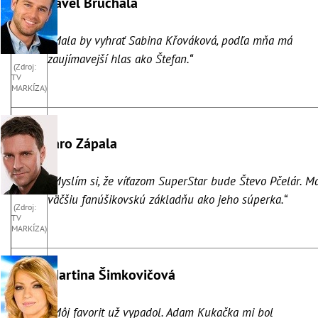
Pavel Bruchala
„Mala by vyhrať Sabina Křováková, podľa mňa má
zaujímavejší hlas ako Štefan.“
(Zdroj:
TV
MARKÍZA)
Jaro Zápala
„Myslím si, že víťazom SuperStar bude Števo Pčelár. M
väčšiu fanúšikovskú základňu ako jeho súperka.“
(Zdroj:
TV
MARKÍZA)
Martina Šimkovičová
„Môj favorit už vypadol. Adam Kukačka mi bol