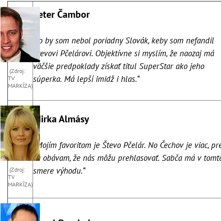
Peter Čambor
„To by som nebol poriadny Slovák, keby som nefandil
Števovi Pčelárovi. Objektívne si myslím, že naozaj má
väčšie predpoklady získať titul SuperStar ako jeho
(Zdroj:
súperka. Má lepší imidž i hlas.“
TV
MARKÍZA)
Mirka Almásy
„Mojím favoritom je Števo Pčelár. No Čechov je viac, pr
sa obávam, že nás môžu prehlasovať. Sabča má v tomt
smere výhodu.“
(Zdroj:
TV
MARKÍZA)