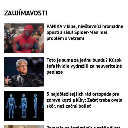
ZAUJÍMAVOSTI
PANIKA v kine, návštevníci hromadne
opustili sálu! Spider-Man mal
problém s vetrami
Toto je suma za jednu bundu? Kúsok
šéfa Nvidie vydražili za neuveriteľné
peniaze
5 najdôležitejších rád ortopéda pre
zdravé kosti a kĺby: Začať treba oveľa
skôr, než začnú bolieť