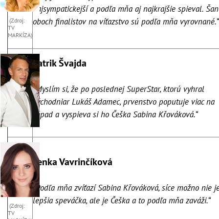
najsympatickejší a podľa mňa aj najkrajšie spieval. Ša
oboch finalistov na víťazstvo sú podľa mňa vyrovnané.“
(Zdroj:
TV
MARKÍZA)
Patrik Švajda
„Myslím si, že po poslednej SuperStar, ktorú vyhral
východniar Lukáš Adamec, prvenstvo poputuje viac na
západ a vyspieva si ho Češka Sabina Křováková.“
Lenka Vavrinčíková
„Podľa mňa zvíťazí Sabina Křováková, síce možno nie j
lepšia speváčka, ale je Češka a to podľa mňa zaváži.“
(Zdroj:
TV