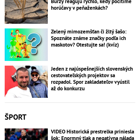
Burzy reagujú rýchlo, kedy pocítime
horúčavy v peňaženkách?
Zelený mimozemšťan či žltý šašo:
Spoznáte známe značky podľa ich
maskotov? Otestujte sa! (kvíz)
Jeden z najúspešnejších slovenských
cestovateľských projektov sa
rozpadol. Spor zakladateľov vyústil
až do konkurzu
ŠPORT
VIDEO Historická prestrelka priniesla
šok: Enormný tlak a negatívna nálada