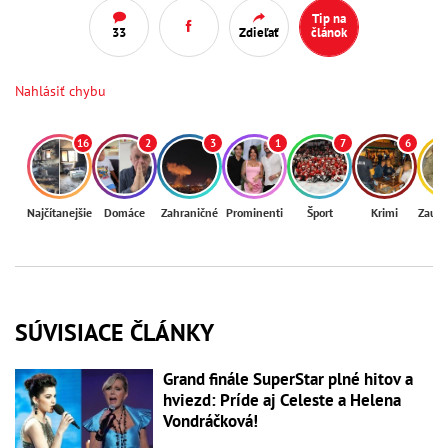
Tip na
33
Zdieľať
článok
Nahlásiť chybu
16
2
3
1
7
6
Najčítanejšie
Domáce
Zahraničné
Prominenti
Šport
Krimi
Zaují
SÚVISIACE ČLÁNKY
Grand finále SuperStar plné hitov a
hviezd: Príde aj Celeste a Helena
Vondráčková!