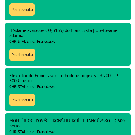
Pozri ponuku
Hľadáme zváračov CO₂ (135) do Francúzska | Ubytovanie
zdarma
CHRISTAL s. r. o., Francúzsko
Pozri ponuku
Elektrikár do Francúzska – dlhodobé projekty | 3 200 – 3
800 € netto
CHRISTAL s. r. o., Francúzsko
Pozri ponuku
MONTÉR OCEĽOVÝCH KONŠTRUKCIÍ - FRANCÚZSKO - 3 600
netto
CHRISTAL s. r. o., Francúzsko