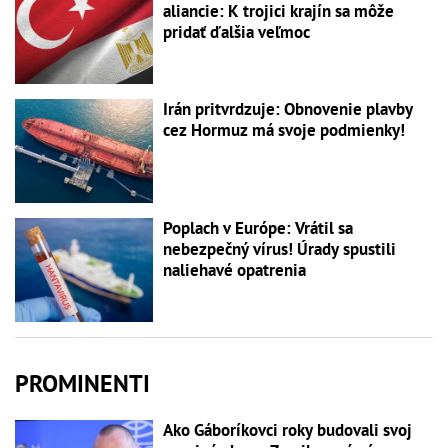
aliancie: K trojici krajín sa môže
pridať ďalšia veľmoc
Irán pritvrdzuje: Obnovenie plavby
cez Hormuz má svoje podmienky!
Poplach v Európe: Vrátil sa
nebezpečný vírus! Úrady spustili
naliehavé opatrenia
PROMINENTI
Ako Gáboríkovci roky budovali svoj