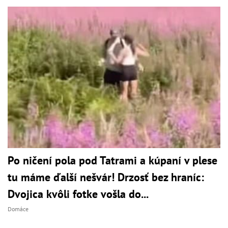
Po ničení pola pod Tatrami a kúpaní v plese
tu máme ďalší nešvár! Drzosť bez hraníc:
Dvojica kvôli fotke vošla do...
Domáce