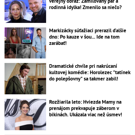
verejný obraz: Zamilovaný pár a
rodinná idylka! Zmenilo sa niečo?
Markizácky súťažiaci prerazil ďalšie
dno: Po kauze v šou... Ide na tom
zarábať!
Dramatické chvíle pri nakrúcaní
kultovej komédie: Horolezec "tatínek
do polepšovny" sa takmer zabil!
Rozžiarila leto: Hviezda Mamy na
prenájom prekvapuje záberom v
bikinách. Ukázala viac než úsmev!