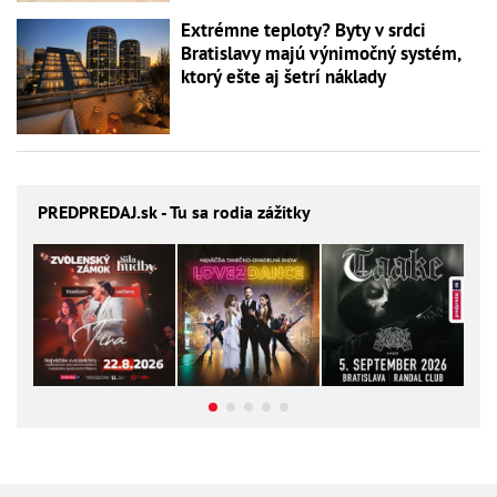
Extrémne teploty? Byty v srdci
Bratislavy majú výnimočný systém,
ktorý ešte aj šetrí náklady
PREDPREDAJ
.sk - Tu sa rodia zážitky