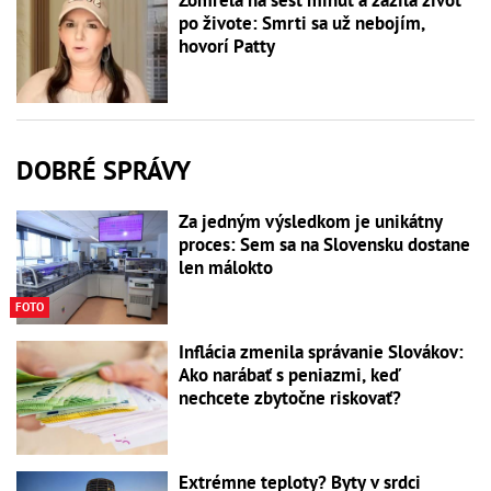
Zomrela na šesť minút a zažila život
po živote: Smrti sa už nebojím,
hovorí Patty
DOBRÉ SPRÁVY
Za jedným výsledkom je unikátny
proces: Sem sa na Slovensku dostane
len málokto
FOTO
Inflácia zmenila správanie Slovákov:
Ako narábať s peniazmi, keď
nechcete zbytočne riskovať?
Extrémne teploty? Byty v srdci