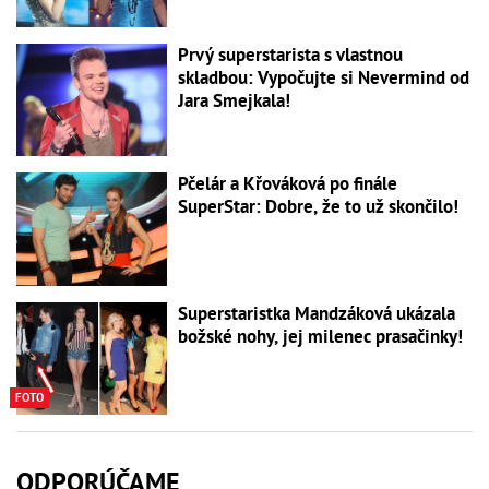
Prvý superstarista s vlastnou
skladbou: Vypočujte si Nevermind od
Jara Smejkala!
Pčelár a Křováková po finále
SuperStar: Dobre, že to už skončilo!
Superstaristka Mandzáková ukázala
božské nohy, jej milenec prasačinky!
FOTO
ODPORÚČAME