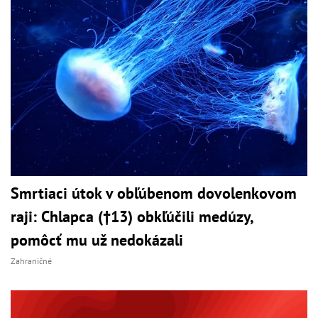
Smrtiaci útok v obľúbenom dovolenkovom
raji: Chlapca (†13) obkľúčili medúzy,
pomôcť mu už nedokázali
Zahraničné