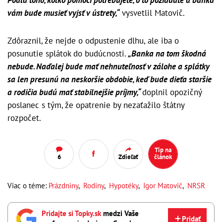
vám bude musieť vyjsť v ústrety,“
vysvetlil Matovič.
Zdôraznil, že nejde o odpustenie dlhu, ale iba o
posunutie splátok do budúcnosti.
„Banka na tom škodná
nebude. Naďalej bude mať nehnuteľnosť v zálohe a splátky
sa len presunú na neskoršie obdobie, keď bude dieťa staršie
a rodičia budú mať stabilnejšie príjmy,“
doplnil opozičný
poslanec s tým, že opatrenie by nezaťažilo štátny
rozpočet.
Tip na
6
Zdieľať
článok
Viac o téme:
Prázdniny
,
Rodiny
,
Hypotéky
,
Igor Matovič
,
NRSR
Pridajte si Topky.sk
medzi Vaše
Pridať