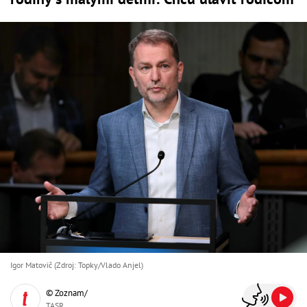
Igor Matovič (Zdroj: Topky/Vlado Anjel)
© Zoznam/
TASR