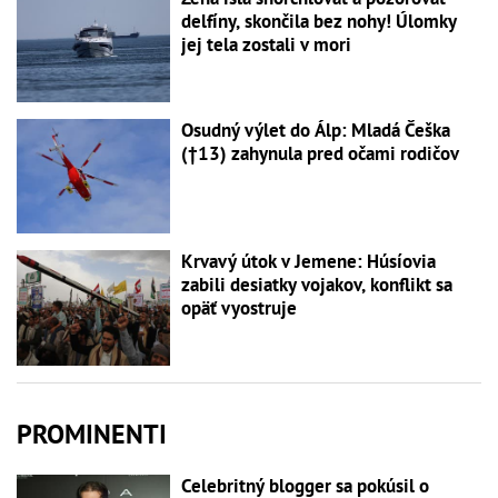
delfíny, skončila bez nohy! Úlomky
jej tela zostali v mori
Osudný výlet do Álp: Mladá Češka
(†13) zahynula pred očami rodičov
Krvavý útok v Jemene: Húsíovia
zabili desiatky vojakov, konflikt sa
opäť vyostruje
PROMINENTI
Celebritný blogger sa pokúsil o