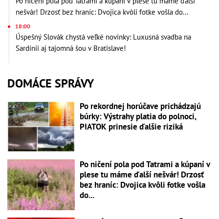
Po ničení pola pod Tatrami a kúpaní v plese tu máme ďalší
nešvár! Drzosť bez hraníc: Dvojica kvôli fotke vošla do...
18:00
Úspešný Slovák chystá veľké novinky: Luxusná svadba na
Sardínii aj tajomná šou v Bratislave!
DOMÁCE SPRÁVY
Po rekordnej horúčave prichádzajú
búrky: Výstrahy platia do polnoci,
PIATOK prinesie ďalšie riziká
Po ničení pola pod Tatrami a kúpaní v
plese tu máme ďalší nešvár! Drzosť
bez hraníc: Dvojica kvôli fotke vošla
do...