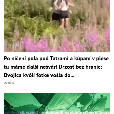
Po ničení pola pod Tatrami a kúpaní v plese
tu máme ďalší nešvár! Drzosť bez hraníc:
Dvojica kvôli fotke vošla do...
Domáce