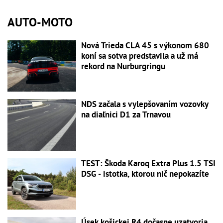
AUTO-MOTO
Nová Trieda CLA 45 s výkonom 680
koní sa sotva predstavila a už má
rekord na Nurburgringu
NDS začala s vylepšovaním vozovky
na diaľnici D1 za Trnavou
TEST: Škoda Karoq Extra Plus 1.5 TSI
DSG - istotka, ktorou nič nepokazíte
Úsek košickej R4 dočasne uzatvoria