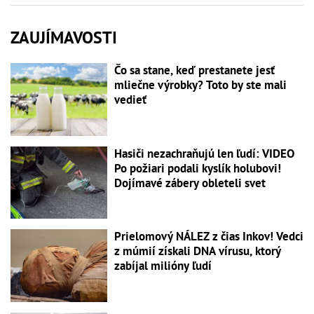
ZAUJÍMAVOSTI
Čo sa stane, keď prestanete jesť
mliečne výrobky? Toto by ste mali
vedieť
Hasiči nezachraňujú len ľudí: VIDEO
Po požiari podali kyslík holubovi!
Dojímavé zábery obleteli svet
Prielomový NÁLEZ z čias Inkov! Vedci
z múmií získali DNA vírusu, ktorý
zabíjal milióny ľudí