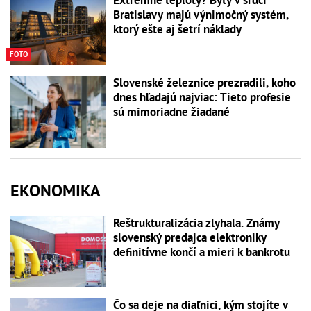
Extrémne teploty? Byty v srdci
Bratislavy majú výnimočný systém,
ktorý ešte aj šetrí náklady
FOTO
Slovenské železnice prezradili, koho
dnes hľadajú najviac: Tieto profesie
sú mimoriadne žiadané
EKONOMIKA
Reštrukturalizácia zlyhala. Známy
slovenský predajca elektroniky
definitívne končí a mieri k bankrotu
Čo sa deje na diaľnici, kým stojíte v