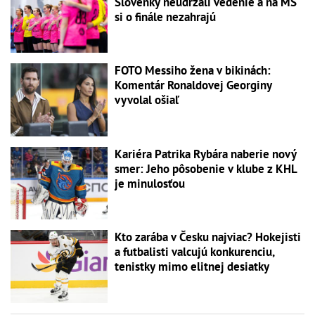
Slovenky neudržali vedenie a na MS
si o finále nezahrajú
FOTO Messiho žena v bikinách:
Komentár Ronaldovej Georginy
vyvolal ošiaľ
Kariéra Patrika Rybára naberie nový
smer: Jeho pôsobenie v klube z KHL
je minulosťou
Kto zarába v Česku najviac? Hokejisti
a futbalisti valcujú konkurenciu,
tenistky mimo elitnej desiatky