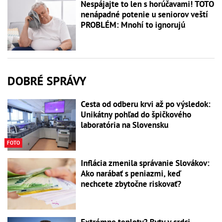
Nespájajte to len s horúčavami! TOTO
nenápadné potenie u seniorov veští
PROBLÉM: Mnohí to ignorujú
DOBRÉ SPRÁVY
Cesta od odberu krvi až po výsledok:
Unikátny pohľad do špičkového
laboratória na Slovensku
FOTO
Inflácia zmenila správanie Slovákov:
Ako narábať s peniazmi, keď
nechcete zbytočne riskovať?