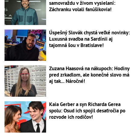
samovraždu v živom vysielaní:
Záchranku volali fanúšikovia!
Úspešný Slovák chystá veľké novinky:
Luxusná svadba na Sardínii aj
tajomná šou v Bratislave!
Zuzana Haasová na nákupoch: Hodiny
pred zrkadlom, ale konečné slovo má
aj tak... Náročné!
Kaia Gerber a syn Richarda Gerea
spolu: Osud ich spojil desaťročia po
rozvode ich rodičov!