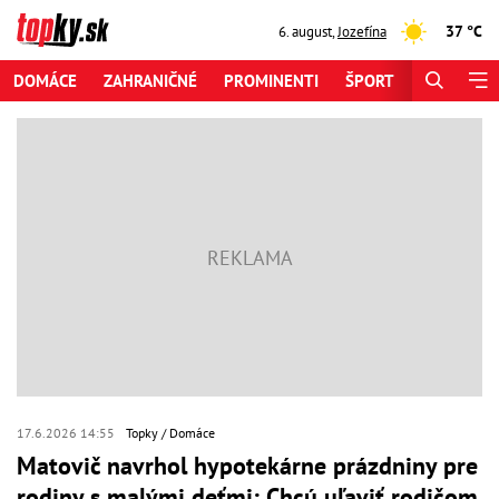
37 °C
6. august
,
Jozefína
DOMÁCE
ZAHRANIČNÉ
PROMINENTI
ŠPORT
ZAUJÍMAV
17.6.2026 14:55
Topky
Domáce
Matovič navrhol hypotekárne prázdniny pre
rodiny s malými deťmi: Chcú uľaviť rodičom