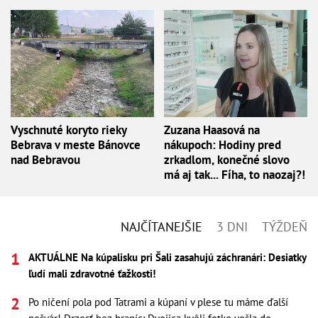
Vyschnuté koryto rieky
Zuzana Haasová na
Bebrava v meste Bánovce
nákupoch: Hodiny pred
nad Bebravou
zrkadlom, konečné slovo
má aj tak... Fíha, to naozaj?!
NAJČÍTANEJŠIE
3 DNI
TÝŽDEŇ
AKTUÁLNE Na kúpalisku pri Šali zasahujú záchranári: Desiatky
ľudí mali zdravotné ťažkosti!
Po ničení pola pod Tatrami a kúpaní v plese tu máme ďalší