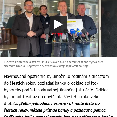
Tlačová konferencia strany Hnutie Slovensko na tému: Zásadná výzva pred
snemom hnutia Progresívne Slovensko (Zdroj: Topky/Vlado Anjel)
Navrhované opatrenie by umožnilo rodinám s dieťaťom
do šiestich rokov požiadať banku o odklad splátok
hypotéky podľa ich aktuálnej finančnej situácie. Odklad
by mohol trvať až do dovŕšenia šiesteho roku veku
dieťaťa.
„Veľmi jednoduchý princíp - ak máte dieťa do
šiestich rokov, môžete prísť do banky a požiadať o pomoc.
Podľa toho, koľko pomoci potrebujete, o to požiadate a banka