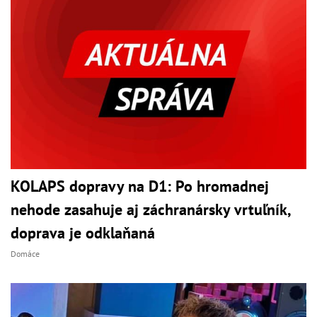
KOLAPS dopravy na D1: Po hromadnej
nehode zasahuje aj záchranársky vrtuľník,
doprava je odklaňaná
Domáce