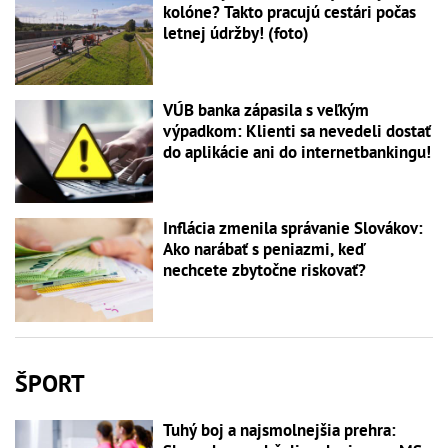
kolóne? Takto pracujú cestári počas
letnej údržby! (foto)
VÚB banka zápasila s veľkým
výpadkom: Klienti sa nevedeli dostať
do aplikácie ani do internetbankingu!
Inflácia zmenila správanie Slovákov:
Ako narábať s peniazmi, keď
nechcete zbytočne riskovať?
ŠPORT
Tuhý boj a najsmolnejšia prehra: