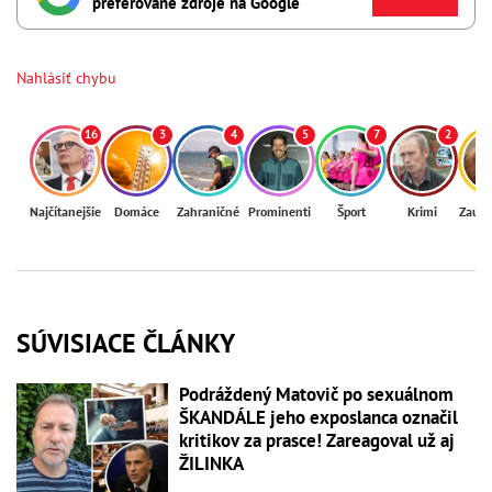
preferované zdroje na Google
Nahlásiť chybu
16
3
4
5
7
2
Najčítanejšie
Domáce
Zahraničné
Prominenti
Šport
Krimi
Zaují
SÚVISIACE ČLÁNKY
Podráždený Matovič po sexuálnom
ŠKANDÁLE jeho exposlanca označil
kritikov za prasce! Zareagoval už aj
ŽILINKA