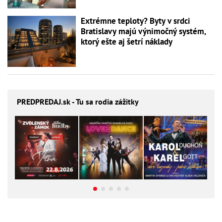
Extrémne teploty? Byty v srdci
Bratislavy majú výnimočný systém,
ktorý ešte aj šetrí náklady
PREDPREDAJ
.sk - Tu sa rodia zážitky