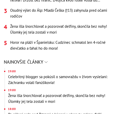
nešvár! Drzosť bez hraníc: Dvojica kvôli fotke vošla do...
Osudný výlet do Álp: Mladá Češka (†13) zahynula pred očami
rodičov
Žena išla šnorchlovať a pozorovať delfíny, skončila bez nohy!
Úlomky jej tela zostali v mori
Horor na pláži v Španielsku: Cudzinec schmatol len 4-ročné
dievčatko a ťahal ho do mora!
NAJNOVŠIE ČLÁNKY
19:00
Celebritný blogger sa pokúsil o samovraždu v živom vysielaní:
Záchranku volali fanúšikovia!
19:00
Žena išla šnorchlovať a pozorovať delfíny, skončila bez nohy!
Úlomky jej tela zostali v mori
18:00