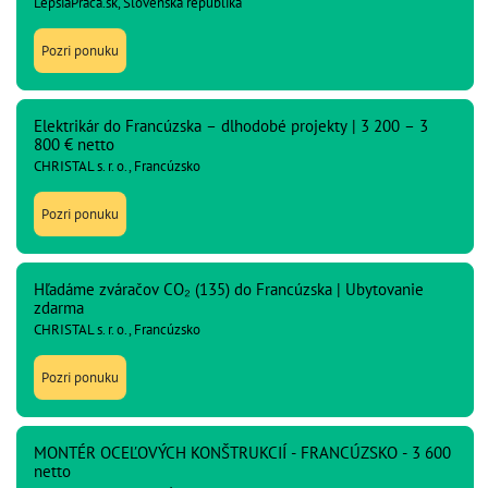
LepsiaPraca.sk, Slovenská republika
Pozri ponuku
Elektrikár do Francúzska – dlhodobé projekty | 3 200 – 3
800 € netto
CHRISTAL s. r. o., Francúzsko
Pozri ponuku
Hľadáme zváračov CO₂ (135) do Francúzska | Ubytovanie
zdarma
CHRISTAL s. r. o., Francúzsko
Pozri ponuku
MONTÉR OCEĽOVÝCH KONŠTRUKCIÍ - FRANCÚZSKO - 3 600
netto