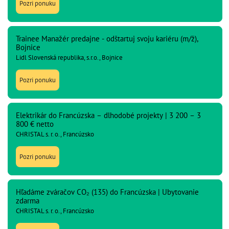
Pozri ponuku
Trainee Manažér predajne - odštartuj svoju kariéru (m/ž),
Bojnice
Lidl Slovenská republika, s.r.o., Bojnice
Pozri ponuku
Elektrikár do Francúzska – dlhodobé projekty | 3 200 – 3
800 € netto
CHRISTAL s. r. o., Francúzsko
Pozri ponuku
Hľadáme zváračov CO₂ (135) do Francúzska | Ubytovanie
zdarma
CHRISTAL s. r. o., Francúzsko