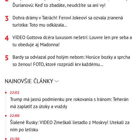
Ďurianovú: Keď to zbadáte, neudržíte sa ani vy!
Dohra drámy v Tatrách! Ferovi Jokeovi sa ozvala zranená
turistka: Toto mu odkázala...
VIDEO Gottova dcéra luxusom nešetrí: Louvre len pre seba a
tu obeduje aj Madonna!
Bardy sa odviazal pod holým nebom: Horúce bozky a sprcha
so ženou! FOTO, ktoré rozprúdi krv každému...
NAJNOVŠIE ČLÁNKY
22:02
Trump má jasnú podmienku pre rokovania s Iránom: Teherán
má zaplatiť za útoky a vraždy
22:00
Šialené Rusky: VIDEO Zmeškali lietadlo z Moskvy! Utekali za
ním po letisku
21:30