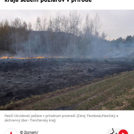
Hasiči likvidovali požiare v prírodnom prostredí. (Zdroj: Facebook/Hasičský a
záchranný zbor - Trenčiansky kraj)
© Zoznam/