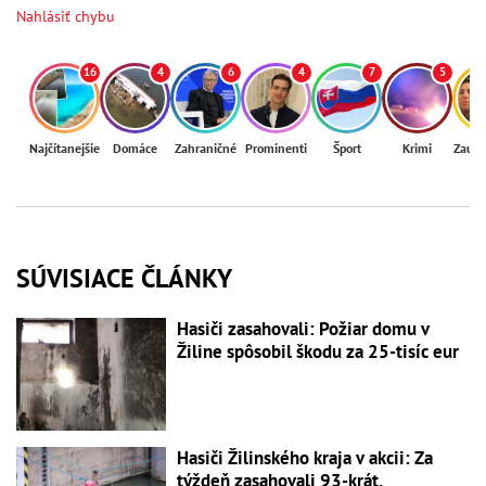
Nahlásiť chybu
16
4
6
4
7
5
Najčítanejšie
Domáce
Zahraničné
Prominenti
Šport
Krimi
Zaují
SÚVISIACE ČLÁNKY
Hasiči zasahovali: Požiar domu v
Žiline spôsobil škodu za 25-tisíc eur
Hasiči Žilinského kraja v akcii: Za
týždeň zasahovali 93-krát,