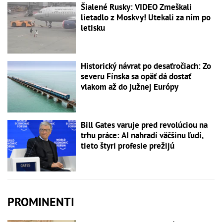
Šialené Rusky: VIDEO Zmeškali
lietadlo z Moskvy! Utekali za ním po
letisku
Historický návrat po desaťročiach: Zo
severu Fínska sa opäť dá dostať
vlakom až do južnej Európy
Bill Gates varuje pred revolúciou na
trhu práce: AI nahradí väčšinu ľudí,
tieto štyri profesie prežijú
PROMINENTI