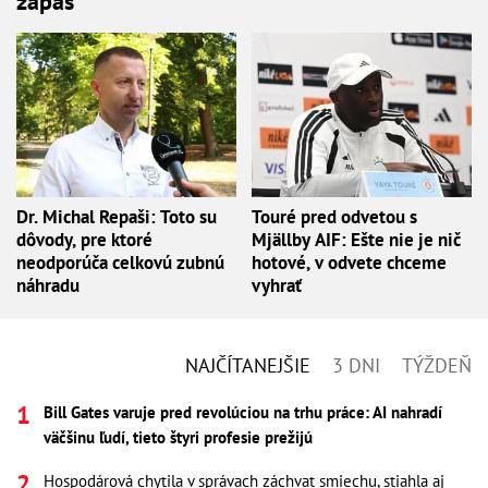
zápas
Dr. Michal Repaši: Toto su
Touré pred odvetou s
dôvody, pre ktoré
Mjällby AIF: Ešte nie je nič
neodporúča celkovú zubnú
hotové, v odvete chceme
náhradu
vyhrať
NAJČÍTANEJŠIE
3 DNI
TÝŽDEŇ
Bill Gates varuje pred revolúciou na trhu práce: AI nahradí
väčšinu ľudí, tieto štyri profesie prežijú
Hospodárová chytila v správach záchvat smiechu, stiahla aj