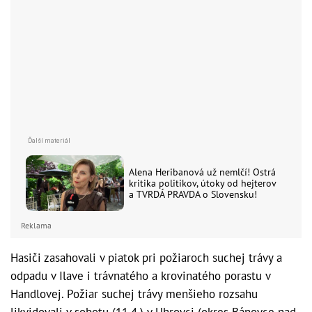
Alena Heribanová už nemlčí! Ostrá
kritika politikov, útoky od hejterov
a TVRDÁ PRAVDA o Slovensku!
Reklama
Hasiči zasahovali v piatok pri požiaroch suchej trávy a
odpadu v Ilave i trávnatého a krovinatého porastu v
Handlovej. Požiar suchej trávy menšieho rozsahu
likvidovali v sobotu (11.4.) v Uhrovci (okres Bánovce nad