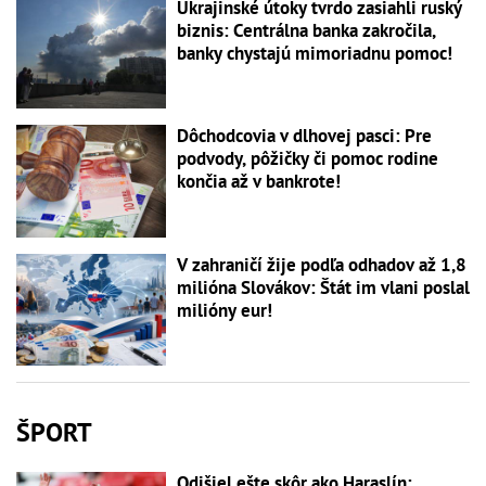
Ukrajinské útoky tvrdo zasiahli ruský
biznis: Centrálna banka zakročila,
banky chystajú mimoriadnu pomoc!
Dôchodcovia v dlhovej pasci: Pre
podvody, pôžičky či pomoc rodine
končia až v bankrote!
V zahraničí žije podľa odhadov až 1,8
milióna Slovákov: Štát im vlani poslal
milióny eur!
ŠPORT
Odišiel ešte skôr ako Haraslín: