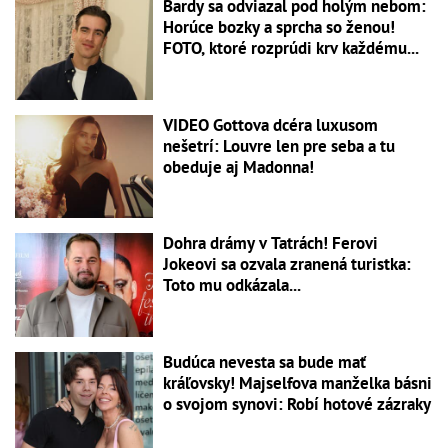
Bardy sa odviazal pod holým nebom:
Horúce bozky a sprcha so ženou!
FOTO, ktoré rozprúdi krv každému...
VIDEO Gottova dcéra luxusom
nešetrí: Louvre len pre seba a tu
obeduje aj Madonna!
Dohra drámy v Tatrách! Ferovi
Jokeovi sa ozvala zranená turistka:
Toto mu odkázala...
Budúca nevesta sa bude mať
kráľovsky! Majselfova manželka básni
o svojom synovi: Robí hotové zázraky