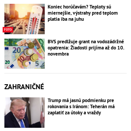
Koniec horúčavám? Teploty sú
miernejšie, výstrahy pred teplom
platia iba na juhu
FOTO
BVS predlžuje grant na vodozádržné
opatrenia: Žiadosti prijíma až do 10.
novembra
ZAHRANIČNÉ
Trump má jasnú podmienku pre
rokovania s Iránom: Teherán má
zaplatiť za útoky a vraždy