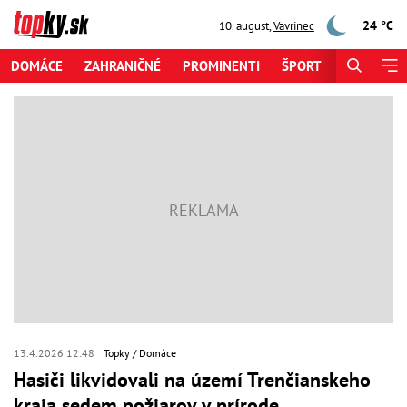
24 °C
10. august
,
Vavrinec
DOMÁCE
ZAHRANIČNÉ
PROMINENTI
ŠPORT
ZAUJÍMAV
13.4.2026 12:48
Topky
Domáce
Hasiči likvidovali na území Trenčianskeho
kraja sedem požiarov v prírode