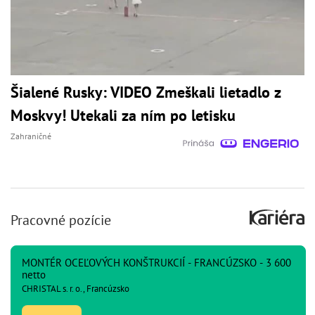
Šialené Rusky: VIDEO Zmeškali lietadlo z
Moskvy! Utekali za ním po letisku
Zahraničné
Pracovné pozície
MONTÉR OCEĽOVÝCH KONŠTRUKCIÍ - FRANCÚZSKO - 3 600
netto
CHRISTAL s. r. o., Francúzsko