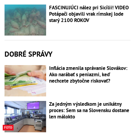
FASCINUJÚCI nález pri Sicílii! VIDEO
Potápači objavili vrak rímskej lode
starý 2100 ROKOV
DOBRÉ SPRÁVY
Inflácia zmenila správanie Slovákov:
Ako narábať s peniazmi, keď
nechcete zbytočne riskovať?
Za jedným výsledkom je unikátny
proces: Sem sa na Slovensku dostane
len málokto
FOTO