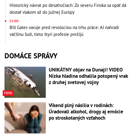
Historický návrat po desaťročiach: Zo severu Fínska sa opäť dá
dostať vlakom až do južnej Európy
21:00
Bill Gates varuje pred revolúciou na trhu práce: AI nahradí
väčšinu ľudí, tieto štyri profesie prežijú
DOMÁCE SPRÁVY
UNIKÁTNY objav na Dunaji! VIDEO
Nízka hladina odhalila potopený vrak
z druhej svetovej vojny
FOTO
Víkend plný násilia v rodinách:
Úradovali alkohol, drogy aj emócie
po stroskotaných vzťahoch