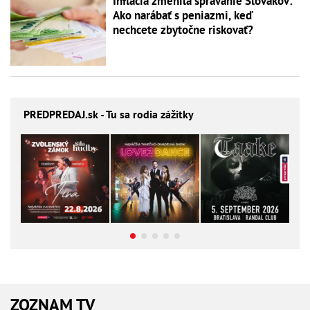
Inflácia zmenila správanie Slovákov:
Ako narábať s peniazmi, keď
nechcete zbytočne riskovať?
PREDPREDAJ
.sk - Tu sa rodia zážitky
ZOZNAM TV