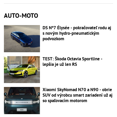
AUTO-MOTO
DS N°7 Élysée - pokračovateľ rodu aj
s novým hydro-pneumatickým
podvozkom
TEST: Škoda Octavia Sportline -
lepšia je už len RS
Xiaomi SkyNomad N70 a N90 - obrie
SUV od výrobcu smart zariadení už aj
so spaľovacím motorom