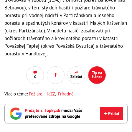
Bebravou), v ten istý deň hasili i požiare trávnatého
porastu pri vodnej nádrži v Partizánskom a lesného
porastu a spadnutých konárov v katastri Malých Krštenian
(okres Partizánske). V nedeľu hasiči zasahovali pri
požiaroch trávnatého a krovinatého porastu v katastri
Považskej Teplej (okres Považská Bystrica) a trávnatého
porastu v Handlovej.
Tip na
0
Zdieľať
článok
Viac o téme:
Požiare
,
HaZZ
,
Prírodné
Pridajte si Topky.sk
medzi Vaše
Pridať
preferované zdroje na Google