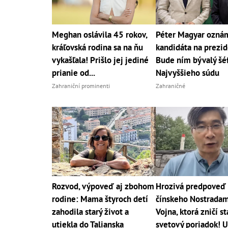
Meghan oslávila 45 rokov,
Péter Magyar ozná
kráľovská rodina sa na ňu
kandidáta na prezid
vykašľala! Prišlo jej jediné
Bude ním bývalý šé
prianie od...
Najvyššieho súdu
Zahraniční prominenti
Zahraničné
Rozvod, výpoveď aj zbohom
Hrozivá predpoveď
rodine: Mama štyroch detí
čínskeho Nostradam
zahodila starý život a
Vojna, ktorá zničí st
utiekla do Talianska
svetový poriadok! U