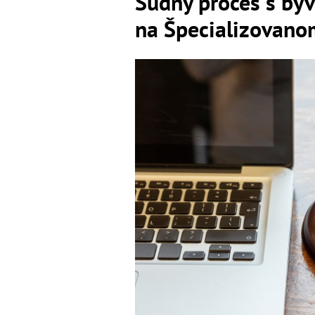
Súdny proces s bý
na Špecializovano