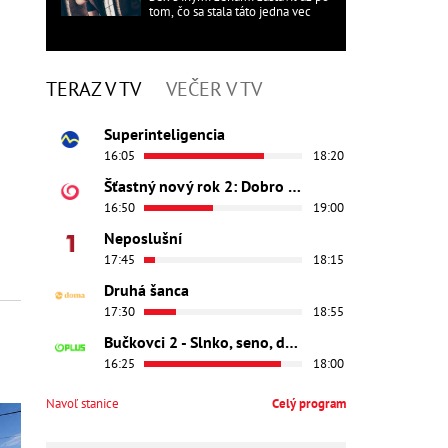
tom, čo sa stala táto jedna vec
TERAZ V TV
VEČER V TV
Superinteligencia
16:05
18:20
Šťastný nový rok 2: Dobro došli
16:50
19:00
Neposlušní
17:45
18:15
Druhá šanca
17:30
18:55
Bučkovci 2 - Slnko, seno, dedina
16:25
18:00
Navoľ stanice
Celý program