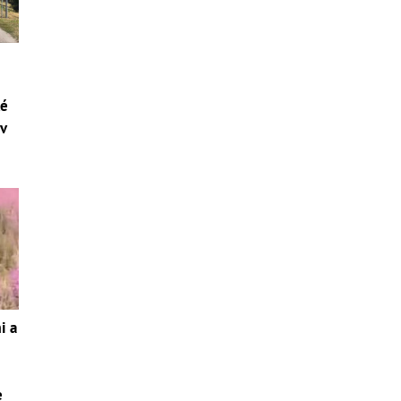
ké
ov
i a
e