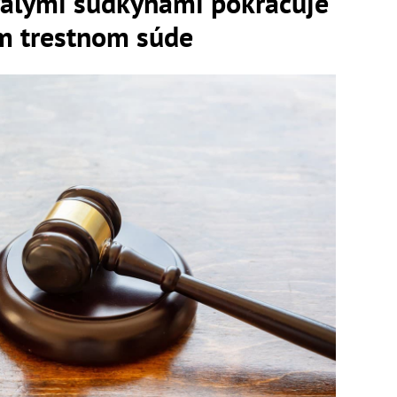
valými sudkyňami pokračuje
m trestnom súde