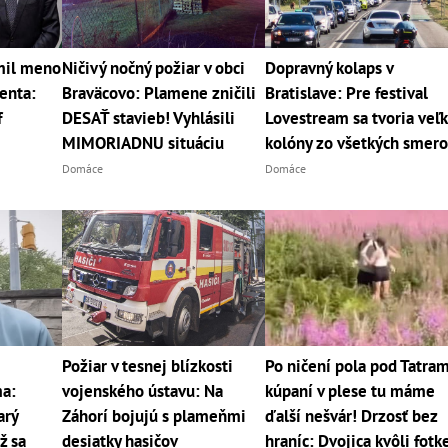
mil meno
Ničivý nočný požiar v obci
Dopravný kolaps v
enta:
Braväcovo: Plamene zničili
Bratislave: Pre festival
f
DESAŤ stavieb! Vyhlásili
Lovestream sa tvoria veľ
MIMORIADNU situáciu
kolóny zo všetkých smer
Domáce
Domáce
Požiar v tesnej blízkosti
Po ničení pola pod Tatram
a:
vojenského ústavu: Na
kúpaní v plese tu máme
arý
Záhorí bojujú s plameňmi
ďalší nešvár! Drzosť bez
ž sa
desiatky hasičov
hraníc: Dvojica kvôli fotk