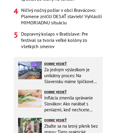
Ničivý nočný požiar v obci Braväcovo:
Plamene zničili DESAŤ stavieb! Vyhlásili
MIMORIADNU situáciu
Dopravný kolaps v Bratislave: Pre
festival sa tvoria veľké kolóny zo
všetkých smerov
DOBRE VEDIEŤ
Za jedným výsledkom je
unikátny proces: Na
Slovensku máme špičkové
pracovisko
DOBRE VEDIEŤ
Inflácia zmenila správanie
Slovákov: Ako narábať s
peniazmi, keď nechcete
zbytočne riskovať?
DOBRE VEDIEŤ
Zbaľte sa na letný piknik bez
stresu: Tieto praktické