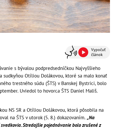
Vypočuť
článok
vanie s bývalou podpredsedníčkou Najvyššieho
a sudkyňou Otíliou Dolákovou, ktoré sa malo konať
aného trestného súdu (ŠTS) v Banskej Bystrici, bolo
ptember. Uviedol to hovorca ŠTS Daniel Mališ.
kou NS SR a Otíliou Dolákovou, ktorá pôsobila na
oval na ŠTS v utorok (5. 8.) dokazovaním.
„Na
svedkovia. Stredajšie pojednávanie bolo zrušené z