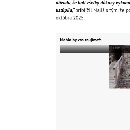
dôvodu, že boli všetky dôkazy vykon
ustúpila,“
priblížil Mališ s tým, že
októbra 2025.
Mohlo by vás zaujímať: