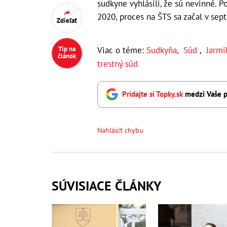
sudkyne vyhlásili, že sú nevinné. Po
2020, proces na ŠTS sa začal v sep
Zdieľať
Viac o téme:
Sudkyňa
,
Súd
,
Jarmi
Tip na
článok
trestný súd
Pridajte si Topky.sk
medzi Vaše p
Nahlásiť chybu
SÚVISIACE ČLÁNKY