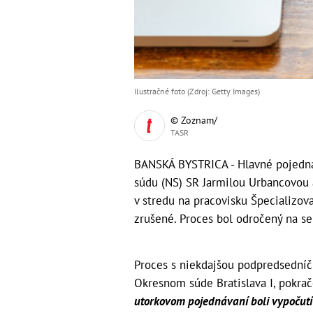
Ilustračné foto (Zdroj: Getty Images)
© Zoznam/
TASR
BANSKÁ BYSTRICA - Hlavné pojedná
súdu (NS) SR Jarmilou Urbancovou 
v stredu na pracovisku Špecializov
zrušené. Proces bol odročený na se
Proces s niekdajšou podpredsedníč
Okresnom súde Bratislava I, pokrač
utorkovom pojednávaní boli vypočutí 