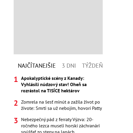
NAJČÍTANEJŠIE
3 DNI
TÝŽDEŇ
Apokalyptické scény z Kanady:
Vyhlásili núdzový stav! Oheň sa
rozrástol na TISÍCE hektárov
Zomrela na šesť minút a zažila život po
živote: Smrti sa už nebojím, hovorí Patty
Nebezpečný pád z ferraty Výzva: 20-
ročného lezca museli horskí záchranári
spúšťať zo steny na lanách