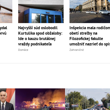
Najvyšší súd oslobodil
Inšpekcia mala rodičo
ydal
Kurtulika spod obžaloby:
obetí streľby na
prvú
Ide o kauzu brutálnej
Filozofickej fakulte
vraždy podnikateľa
umožniť nazrieť do spi
Domáce
Zahraničné