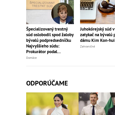
Špecializovaný trestný
Juhokórejský súd v
súd oslobodil spod žaloby
zatykač na bývalú 
bývalú podpredsedníčku
dámu Kim Kon-hui
Najvyššieho súdu:
Zahraničné
Prokurátor podal
odvolanie
Domáce
ODPORÚČAME