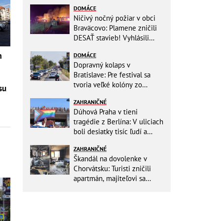
DOMÁCE
Ničivý nočný požiar v obci
Braväcovo: Plamene zničili
DESAŤ stavieb! Vyhlásili
MIMORIADNU situáciu
m
DOMÁCE
Dopravný kolaps v
Bratislave: Pre festival sa
tvoria veľké kolóny zo
su
všetkých smerov
ZAHRANIČNÉ
Dúhová Praha v tieni
tragédie z Berlína: V uliciach
boli desiatky tisíc ľudí a
stovky policajtov
ZAHRANIČNÉ
Škandál na dovolenke v
Chorvátsku: Turisti zničili
apartmán, majiteľovi sa
vysmievali a ešte chcú
preplatiť hotel