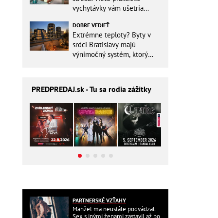
vychytávky vám ušetria
miesto v batohu!
DOBRE VEDIEŤ
Extrémne teploty? Byty v
srdci Bratislavy majú
výnimočný systém, ktorý
ešte aj šetrí náklady
PREDPREDAJ
.sk - Tu sa rodia zážitky
PARTNERSKÉ VZŤAHY
Manžel ma neustále podvádzal:
Sex s inými ženami zastavil až po