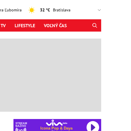
jtra Ľubomíra
32 °C
 TV
LIFESTYLE
VOĽNÝ ČAS
STREAM
NAŽIVO
Icona Pop & Daya