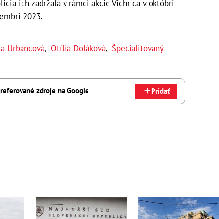
lícia ich zadržala v rámci akcie Víchrica v októbri
tembri 2023.
la Urbancová
,
Otília Doláková
,
Špecialitovaný
referované zdroje na Google
Pridať