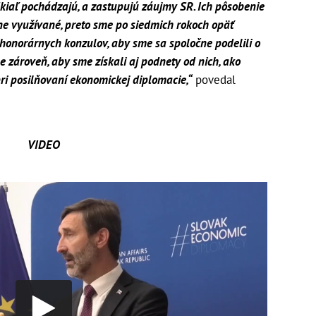
dkiaľ pochádzajú, a zastupujú záujmy SR. Ich pôsobenie
e využívané, preto sme po siedmich rokoch opäť
h honorárnych konzulov, aby sme sa spoločne podelili o
le zároveň, aby sme získali aj podnety od nich, ako
ri posilňovaní ekonomickej diplomacie,“
povedal
VIDEO