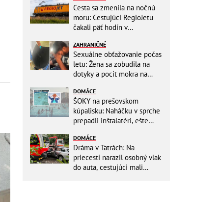
Cesta sa zmenila na nočnú
moru: Cestujúci RegioJetu
čakali päť hodín v
horúčavách! Pokazila sa
ZAHRANIČNÉ
lokomotíva
Sexuálne obťažovanie počas
letu: Žena sa zobudila na
dotyky a pocit mokra na
šatách! Mladý Pakistanec sa
DOMÁCE
priznal
ŠOKY na prešovskom
kúpalisku: Naháčku v sprche
prepadli inštalatéri, ešte
väčšia hrôza číhala v
DOMÁCE
BAZÉNE
Dráma v Tatrách: Na
priecestí narazil osobný vlak
do auta, cestujúci mali
obrovské šťastie