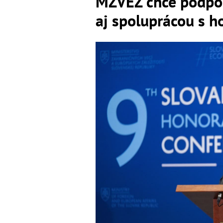
MZVEZ chce podpo
aj spoluprácou s 