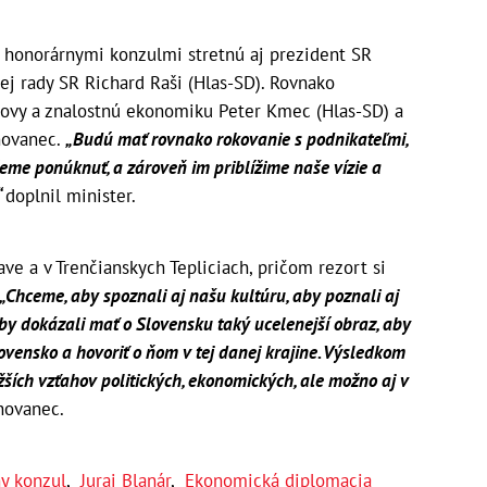
 honorárnymi konzulmi stretnú aj prezident SR
ej rady SR Richard Raši (Hlas-SD). Rovnako
ovy a znalostnú ekonomiku Peter Kmec (Hlas-SD) a
hovanec.
„Budú mať rovnako rokovanie s podnikateľmi,
žeme ponúknuť, a zároveň im priblížime naše vízie a
“
doplnil minister.
ve a v Trenčianskych Tepliciach, pričom rezort si
„Chceme, aby spoznali aj našu kultúru, aby poznali aj
aby dokázali mať o Slovensku taký ucelenejší obraz, aby
ovensko a hovoriť o ňom v tej danej krajine. Výsledkom
žších vzťahov politických, ekonomických, ale možno aj v
hovanec.
y konzul
,
Juraj Blanár
,
Ekonomická diplomacia