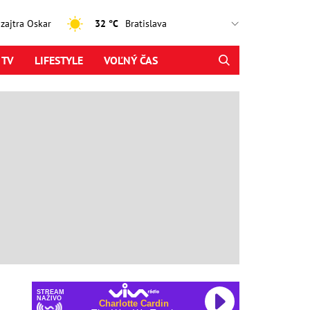
, zajtra Oskar
32 °C
 TV
LIFESTYLE
VOĽNÝ ČAS
STREAM
NAŽIVO
Charlotte Cardin