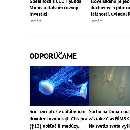
slovenského je jed
Gbeľanoch s CEO Hyundai
duchovných pilier
Mobis o ďalšom rozvoji
štátnosti, uviedol 
investícií
Domáce
Domáce
ODPORÚČAME
Smrtiaci útok v obľúbenom
Sucho na Dunaji odh
dovolenkovom raji: Chlapca
zázrak z čias RÍMSK
(†13) obkľúčili medúzy,
Na svetlo sveta vyši