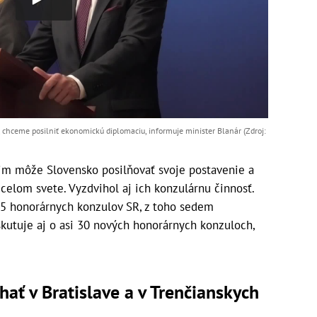
chceme posilniť ekonomickú diplomaciu, informuje minister Blanár (Zdroj:
im môže Slovensko posilňovať svoje postavenie a
 celom svete. Vyzdvihol aj ich konzulárnu činnosť.
 165 honorárnych konzulov SR, z toho sedem
kutuje aj o asi 30 nových honorárnych konzuloch,
ať v Bratislave a v Trenčianskych