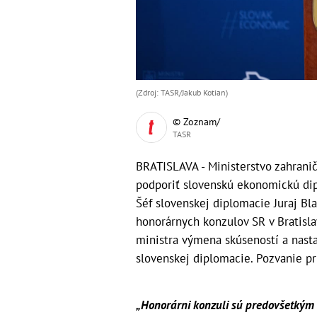
(Zdroj: TASR/Jakub Kotian)
© Zoznam/
TASR
BRATISLAVA - Ministerstvo zahrani
podporiť slovenskú ekonomickú dip
Šéf slovenskej diplomacie Juraj Bl
honorárnych konzulov SR v Bratislav
ministra výmena skúseností a nasta
slovenskej diplomacie. Pozvanie pr
„Honorárni konzuli sú predovšetkým