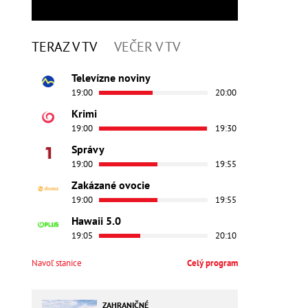
TERAZ V TV
VEČER V TV
Televízne noviny
19:00
20:00
Krimi
19:00
19:30
Správy
19:00
19:55
Zakázané ovocie
19:00
19:55
Hawaii 5.0
19:05
20:10
Navoľ stanice
Celý program
ZAHRANIČNÉ