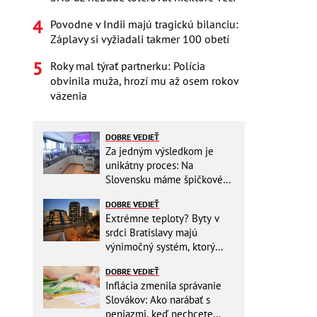
Povodne v Indii majú tragickú bilanciu:
Záplavy si vyžiadali takmer 100 obetí
Roky mal týrať partnerku: Polícia
obvinila muža, hrozí mu až osem rokov
väzenia
DOBRE VEDIEŤ
Za jedným výsledkom je
unikátny proces: Na
Slovensku máme špičkové
pracovisko
DOBRE VEDIEŤ
Extrémne teploty? Byty v
srdci Bratislavy majú
výnimočný systém, ktorý
ešte aj šetrí náklady
DOBRE VEDIEŤ
Inflácia zmenila správanie
Slovákov: Ako narábať s
peniazmi, keď nechcete