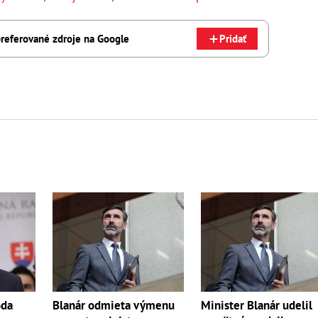
referované zdroje na Google
Pridať
da
Blanár odmieta výmenu
Minister Blanár udelil