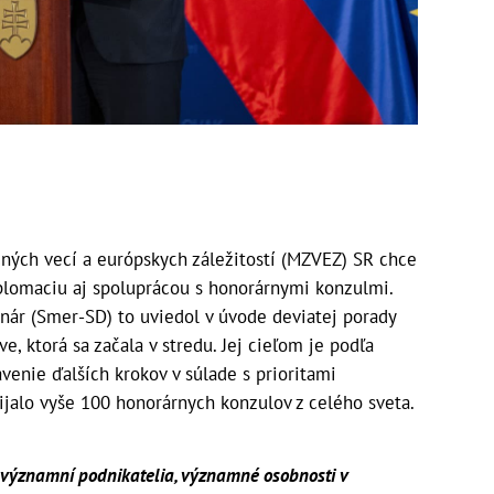
čných vecí a európskych záležitostí (MZVEZ) SR chce
lomaciu aj spoluprácou s honorárnymi konzulmi.
anár (Smer-SD) to uviedol v úvode deviatej porady
e, ktorá sa začala v stredu. Jej cieľom je podľa
venie ďalších krokov v súlade s prioritami
ijalo vyše 100 honorárnych konzulov z celého sveta.
 významní podnikatelia, významné osobnosti v