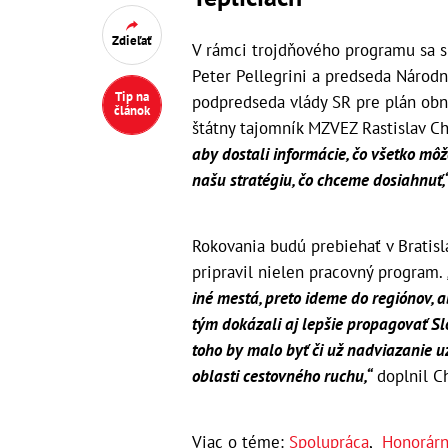
Zdieľať
V rámci trojdňového programu sa s
Peter Pellegrini a predseda Národn
Tip na
podpredseda vlády SR pre plán obn
článok
štátny tajomník MZVEZ Rastislav C
aby dostali informácie, čo všetko mô
našu stratégiu, čo chceme dosiahnuť,
Rokovania budú prebiehať v Bratisla
pripravil nielen pracovný program.
iné mestá, preto ideme do regiónov, 
tým dokázali aj lepšie propagovať Sl
toho by malo byť či už nadviazanie u
oblasti cestovného ruchu,“
doplnil C
Viac o téme:
Spolupráca
,
Honorárn