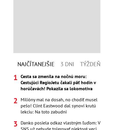
NAJČÍTANEJŠIE
3 DNI
TÝŽDEŇ
Cesta sa zmenila na nočnú moru:
Cestujúci RegioJetu čakali päť hodín v
horúčavách! Pokazila sa lokomotíva
Milióny mal na dosah, no chodiť musel
pešo! Clint Eastwood dal synovi krutú
lekciu: Na toto zabudni
Danko posiela odkaz vlastným ľuďom: V
SNS už nebude tolerovať niektoré veci