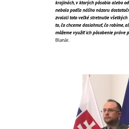
krajinách, v ktorých pôsobia alebo o
nebolo podľa nášho názoru dostatočn
zvolali toto veľké stretnutie všetkýc
to, čo chceme dosiahnuť, čo robíme, a
môžeme využiť ich pôsobenie práve p
Blanár.