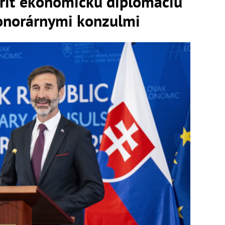
riť ekonomickú diplomaciu
honorárnymi konzulmi