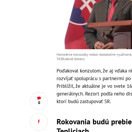
Honorárne konzuláty neboli dostatočne využívané, 
TASR/Jakub Kotian)
Poďakoval konzulom, že aj vďaka n
rozvíjať spoluprácu s partnermi po
Priblížil, že aktuálne je vo svete
generálnych. Rezort podľa neho dis
ktorí budú zastupovať SR.
0
Rokovania budú prebieh
Tepliciach