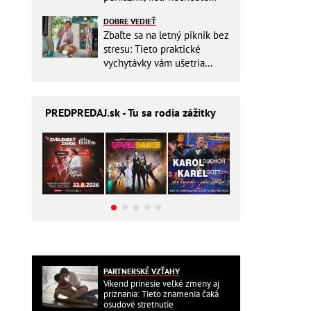
zbytočne riskovať?
DOBRE VEDIEŤ
Zbaľte sa na letný piknik bez
stresu: Tieto praktické
vychytávky vám ušetria
miesto v batohu!
PREDPREDAJ
.sk - Tu sa rodia zážitky
PARTNERSKÉ VZŤAHY
Víkend prinesie veľké zmeny aj
priznania: Tieto znamenia čaká
osudové stretnutie