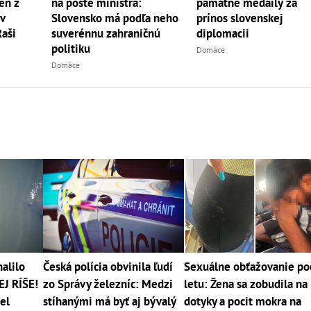
en z
na poste ministra:
pamätné medaily za
ov
Slovensko má podľa neho
prínos slovenskej
Raši
suverénnu zahraničnú
diplomacii
politiku
Domáce
Domáce
alilo
Česká polícia obvinila ľudí
Sexuálne obťažovanie po
EJ RÍŠE!
zo Správy železníc: Medzi
letu: Žena sa zobudila na
el
stíhanými má byť aj bývalý
dotyky a pocit mokra na