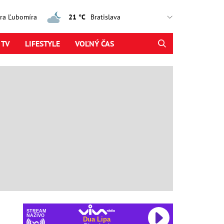
jtra Ľubomíra
21 °C
 TV
LIFESTYLE
VOĽNÝ ČAS
STREAM
NAŽIVO
Dua Lipa