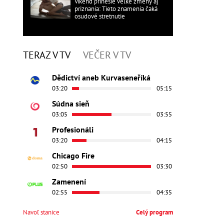
Víkend prinesie veľké zmeny aj
priznania: Tieto znamenia čaká
osudové stretnutie
TERAZ V TV
VEČER V TV
Dědictví aneb Kurvaseneříká
03:20
05:15
Súdna sieň
03:05
03:55
Profesionáli
03:20
04:15
Chicago Fire
02:50
03:30
Zamenení
02:55
04:35
Navoľ stanice
Celý program