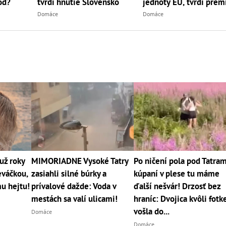
tvrdí hnutie Slovensko
od?
jednoty EÚ, tvrdí prem
Domáce
Domáce
už roky
MIMORIADNE Vysoké Tatry
Po ničení pola pod Tatram
eváčkou,
zasiahli silné búrky a
kúpaní v plese tu máme
mu hejtu!
prívalové dažde: Voda v
ďalší nešvár! Drzosť bez
mestách sa valí ulicami!
hraníc: Dvojica kvôli fotk
vošla do...
Domáce
Domáce