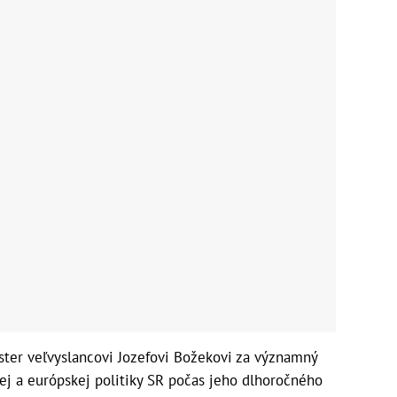
ster veľvyslancovi Jozefovi Božekovi za významný
nej a európskej politiky SR počas jeho dlhoročného