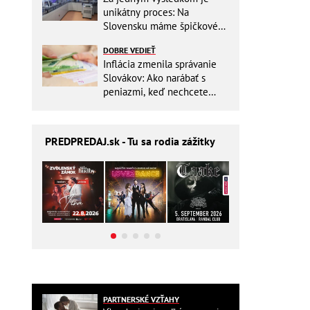
unikátny proces: Na
Slovensku máme špičkové
pracovisko
DOBRE VEDIEŤ
Inflácia zmenila správanie
Slovákov: Ako narábať s
peniazmi, keď nechcete
zbytočne riskovať?
PREDPREDAJ
.sk - Tu sa rodia zážitky
PARTNERSKÉ VZŤAHY