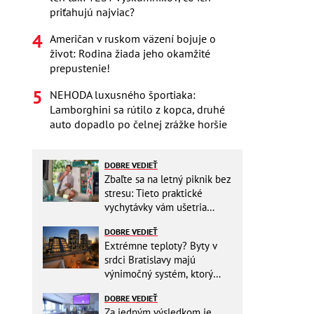
priťahujú najviac?
Američan v ruskom väzení bojuje o
život: Rodina žiada jeho okamžité
prepustenie!
NEHODA luxusného športiaka:
Lamborghini sa rútilo z kopca, druhé
auto dopadlo po čelnej zrážke horšie
DOBRE VEDIEŤ
Zbaľte sa na letný piknik bez
stresu: Tieto praktické
vychytávky vám ušetria
miesto v batohu!
DOBRE VEDIEŤ
Extrémne teploty? Byty v
srdci Bratislavy majú
výnimočný systém, ktorý
ešte aj šetrí náklady
DOBRE VEDIEŤ
Za jedným výsledkom je