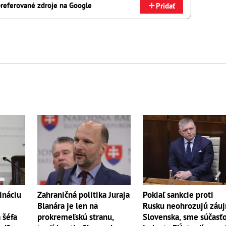
referované zdroje na Google
Pridať
Zahraničná politika Juraja
ináciu
Pokiaľ sankcie proti
Blanára je len na
Rusku neohrozujú záu
prokremeľskú stranu,
 šéfa
Slovenska, sme súčasť