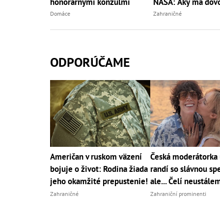
honorárnymi konzulmi
NASA: Aký má dôv
Domáce
Zahraničné
ODPORÚČAME
Američan v ruskom väzení
Česká moderátorka 
bojuje o život: Rodina žiada
randí so slávnou sp
jeho okamžité prepustenie!
ale... Čelí neustále
Zahraničné
Zahraniční prominenti