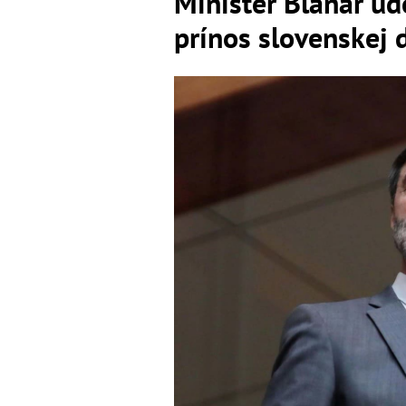
Minister Blanár ud
prínos slovenskej 