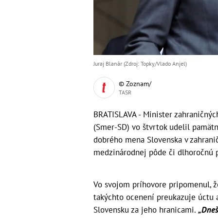
Juraj Blanár (Zdroj: Topky/Vlado Anjel)
© Zoznam/
TASR
BRATISLAVA - Minister zahraničných
(Smer-SD) vo štvrtok udelil pamätn
dobrého mena Slovenska v zahranič
medzinárodnej pôde či dlhoročnú
Vo svojom príhovore pripomenul, 
takýchto ocenení preukazuje úctu a
Slovensku za jeho hranicami.
„Dnešn