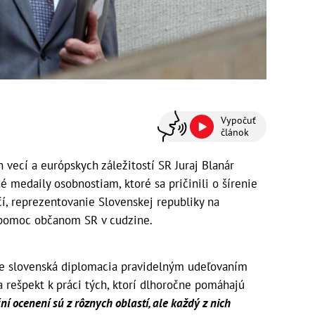
Vypočuť
článok
 vecí a európskych záležitostí SR Juraj Blanár
é medaily osobnostiam, ktoré sa pričinili o šírenie
í, reprezentovanie Slovenskej republiky na
 pomoc občanom SR v cudzine.
že slovenská diplomacia pravidelným udeľovaním
 rešpekt k práci tých, ktorí dlhoročne pomáhajú
í ocenení sú z rôznych oblastí, ale každý z nich