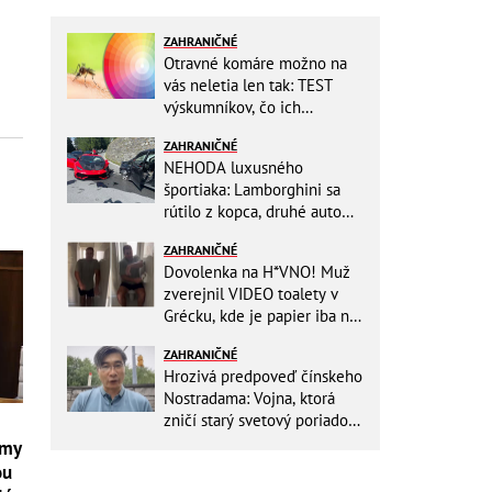
ZAHRANIČNÉ
Otravné komáre možno na
vás neletia len tak: TEST
výskumníkov, čo ich
priťahujú najviac?
ZAHRANIČNÉ
NEHODA luxusného
športiaka: Lamborghini sa
rútilo z kopca, druhé auto
dopadlo po čelnej zrážke
ZAHRANIČNÉ
horšie
Dovolenka na H*VNO! Muž
zverejnil VIDEO toalety v
Grécku, kde je papier iba na
OKRASU: Utrieť sa musíte ísť
ZAHRANIČNÉ
do kuchyne
Hrozivá predpoveď čínskeho
Nostradama: Vojna, ktorá
zničí starý svetový poriadok!
Už sa viackrát nemýlil
jmy
ou