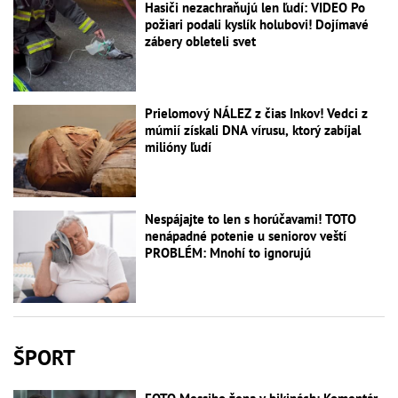
Hasiči nezachraňujú len ľudí: VIDEO Po
požiari podali kyslík holubovi! Dojímavé
zábery obleteli svet
Prielomový NÁLEZ z čias Inkov! Vedci z
múmií získali DNA vírusu, ktorý zabíjal
milióny ľudí
Nespájajte to len s horúčavami! TOTO
nenápadné potenie u seniorov veští
PROBLÉM: Mnohí to ignorujú
ŠPORT