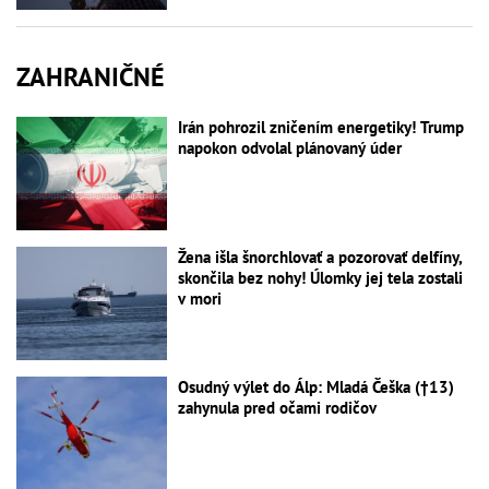
ZAHRANIČNÉ
Irán pohrozil zničením energetiky! Trump
napokon odvolal plánovaný úder
Žena išla šnorchlovať a pozorovať delfíny,
skončila bez nohy! Úlomky jej tela zostali
v mori
Osudný výlet do Álp: Mladá Češka (†13)
zahynula pred očami rodičov