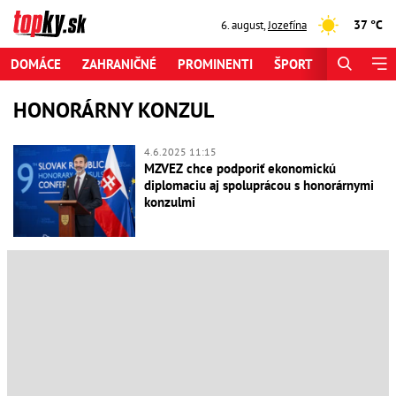
37 °C
6. august
,
Jozefína
DOMÁCE
ZAHRANIČNÉ
PROMINENTI
ŠPORT
ZAUJÍMAV
HONORÁRNY KONZUL
4.6.2025 11:15
MZVEZ chce podporiť ekonomickú
diplomaciu aj spoluprácou s honorárnymi
konzulmi