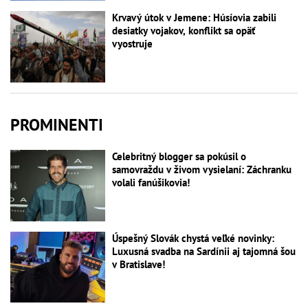
Krvavý útok v Jemene: Húsíovia zabili
desiatky vojakov, konflikt sa opäť
vyostruje
PROMINENTI
Celebritný blogger sa pokúsil o
samovraždu v živom vysielaní: Záchranku
volali fanúšikovia!
Úspešný Slovák chystá veľké novinky:
Luxusná svadba na Sardínii aj tajomná šou
v Bratislave!