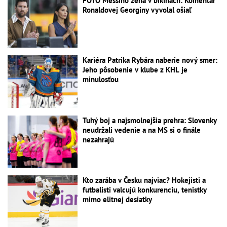
FOTO Messiho žena v bikinách: Komentár
Ronaldovej Georginy vyvolal ošiaľ
Kariéra Patrika Rybára naberie nový smer:
Jeho pôsobenie v klube z KHL je
minulosťou
Tuhý boj a najsmolnejšia prehra: Slovenky
neudržali vedenie a na MS si o finále
nezahrajú
Kto zarába v Česku najviac? Hokejisti a
futbalisti valcujú konkurenciu, tenistky
mimo elitnej desiatky