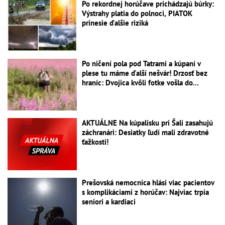
Po rekordnej horúčave prichádzajú búrky:
Výstrahy platia do polnoci, PIATOK
prinesie ďalšie riziká
Po ničení pola pod Tatrami a kúpaní v
plese tu máme ďalší nešvár! Drzosť bez
hraníc: Dvojica kvôli fotke vošla do...
AKTUÁLNE Na kúpalisku pri Šali zasahujú
záchranári: Desiatky ľudí mali zdravotné
ťažkosti!
Prešovská nemocnica hlási viac pacientov
s komplikáciami z horúčav: Najviac trpia
seniori a kardiaci