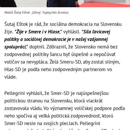
Matúš Šutaj Eštok (Zdroj: Topky/Ján Zemiar)
Šutaj Eštok je rád, že sociálna demokracia na Slovensku
žije.
"Žije v Smere i v Hlase,"
vyhlásil.
"Sila ľavicovej
politiky a sociálnej demokracie je v našej vzájomnej
spolupráci,"
doplnil. Zdôraznil, že Slovensko nemá bez
zodpovednej politiky šancu byť úspešné a nepočúvať
voličov sa nevypláca. Želá Smeru-SD, aby zostal silným,
Hlas-SD je podľa neho zodpovedným partnerom vo
vláde.
Pellegrini vyhlásil, že Smer-SD je najúspešnejšou
politickou stranou na Slovensku, ktorá viackrát
zostavovala vládu. Vo významnej voličskej podpore podľa
neho spočíva aj veľká politická zodpovednosť, ktorú
Smer-SD nesie na svojich pleciach. Pellegrini