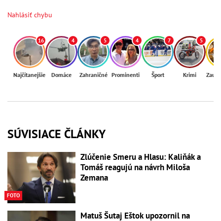
Nahlásiť chybu
16
4
5
4
7
5
Najčítanejšie
Domáce
Zahraničné
Prominenti
Šport
Krimi
Zaují
SÚVISIACE ČLÁNKY
Zlúčenie Smeru a Hlasu: Kaliňák a
Tomáš reagujú na návrh Miloša
Zemana
FOTO
Matuš Šutaj Eštok upozornil na