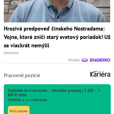
Hrozivá predpoveď čínskeho Nostradama:
Vojna, ktorá zničí starý svetový poriadok! Už
sa viackrát nemýlil
Zahraničné
Pracovné pozície
Elektrikár do Francúzska – dlhodobé projekty | 3 200 – 3
800 € netto
CHRISTAL s. r. o., Francúzsko
Pozri ponuku