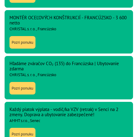
MONTÉR OCEĽOVÝCH KONŠTRUKCIÍ - FRANCÚZSKO - 3 600
netto
CHRISTAL s. r. o., Francúzsko
Pozri ponuku
Hľadáme zváračov CO₂ (135) do Francúzska | Ubytovanie
zdarma
CHRISTAL s. r. o., Francúzsko
Pozri ponuku
Každý piatok výplata - vodič/ka VZV (retrak) v Senci na 2
zmeny. Doprava a ubytovanie zabezpečené!
AMMT s.r.o., Senec
Pozri ponuku