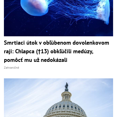
Smrtiaci útok v obľúbenom dovolenkovom
raji: Chlapca (†13) obkľúčili medúzy,
pomôcť mu už nedokázali
Zahraničné