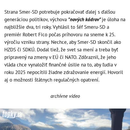
Strana Smer-SD potrebuje pokračovať ďalej s ďalšou
generáciou politikov, výchova
"nových kádrov"
je úloha na
najbližšie dva, tri roky. Vyhlásil to šéf Smeru-SD a
premiér Robert Fico počas príhovoru na sneme k 25.
výročiu vzniku strany. Nechce, aby Smer-SD skončil ako
HZDS či SDKÚ. Dodal tiež, že svet sa mení a treba byť
pripravený na zmeny v EÚ či NATO. Zdôraznil, že jeho
vláda chce vynaložiť finančné úsilie na to, aby ľudia v
roku 2025 nepocítili žiadne zdražovanie energií. Hovoril
aj o možnosti štátnych regulačných opatrení.
archívne video