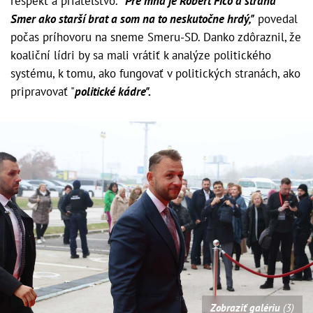
rešpekt a priateľstvo.
"Pre mňa je Robert Fico a strana
Smer ako starší brat a som na to neskutočne hrdý,"
povedal
počas príhovoru na sneme Smeru-SD. Danko zdôraznil, že
koaliční lídri by sa mali vrátiť k analýze politického
systému, k tomu, ako fungovať v politických stranách, ako
pripravovať "
politické kádre".
Zobraziť galériu
(3)