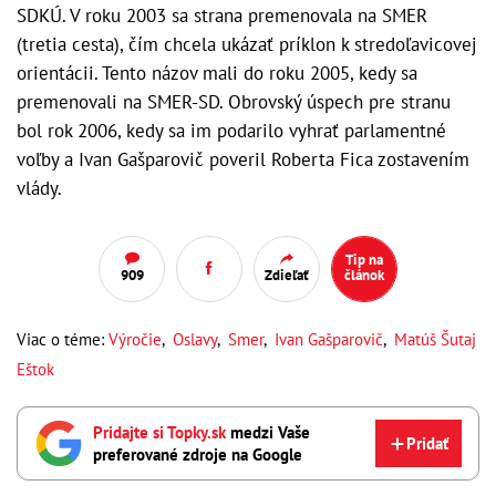
SDKÚ. V roku 2003 sa strana premenovala na SMER
(tretia cesta), čím chcela ukázať príklon k stredoľavicovej
orientácii. Tento názov mali do roku 2005, kedy sa
premenovali na SMER-SD. Obrovský úspech pre stranu
bol rok 2006, kedy sa im podarilo vyhrať parlamentné
voľby a Ivan Gašparovič poveril Roberta Fica zostavením
vlády.
Tip na
909
Zdieľať
článok
Viac o téme:
Výročie
,
Oslavy
,
Smer
,
Ivan Gašparovič
,
Matúš Šutaj
Eštok
Pridajte si Topky.sk
medzi Vaše
Pridať
preferované zdroje na Google