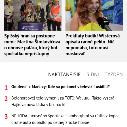
Spišský hrad sa postupne
Prekliaty budík! Wisterová
mení: Martina Šimkovičová
opísala ranné peklo: Nič
o obnove paláca, ktorý bol
nepomáha, toto musí
spočiatku neprístupný
maskovať
NAJČÍTANEJŠIE
3 DNI
TÝŽDEŇ
Odídenci z Markízy: Kde sa po konci v televízii usídlili?
Belohorcovej telo vymenil za TOTO: Wauuu... Takto vyzerá
Hájkova nová láska v bikinách!
NEHODA luxusného športiaka: Lamborghini sa rútilo z kopca,
druhé auto dopadlo po čelnej zrážke horšie