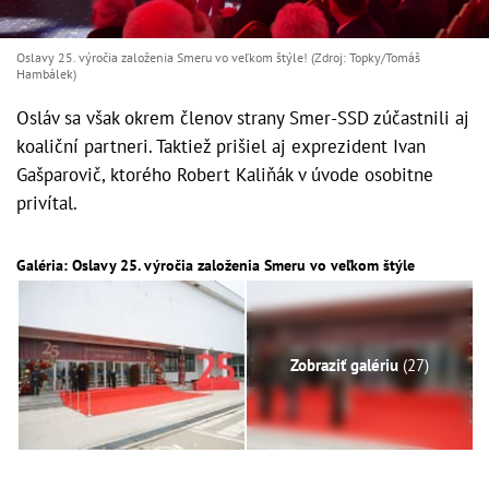
Oslavy 25. výročia založenia Smeru vo veľkom štýle! (Zdroj: Topky/Tomáš
Hambálek)
Osláv sa však okrem členov strany Smer-SSD zúčastnili aj
koaliční partneri. Taktiež prišiel aj exprezident Ivan
Gašparovič, ktorého Robert Kaliňák v úvode osobitne
privítal.
Galéria: Oslavy 25. výročia založenia Smeru vo veľkom štýle
Zobraziť galériu
(27)