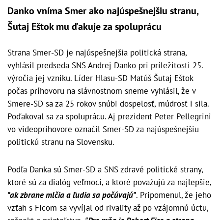
Danko vníma Smer ako najúspešnejšiu stranu,
Šutaj Eštok mu ďakuje za spoluprácu
Strana Smer-SD je najúspešnejšia politická strana,
vyhlásil predseda SNS Andrej Danko pri príležitosti 25.
výročia jej vzniku. Líder Hlasu-SD Matúš Šutaj Eštok
počas príhovoru na slávnostnom sneme vyhlásil, že v
Smere-SD sa za 25 rokov snúbi dospelosť, múdrosť i sila.
Poďakoval sa za spoluprácu. Aj prezident Peter Pellegrini
vo videopríhovore označil Smer-SD za najúspešnejšiu
politickú stranu na Slovensku.
Podľa Danka sú Smer-SD a SNS zdravé politické strany,
ktoré sú za dialóg veľmocí, a ktoré považujú za najlepšie,
"ak zbrane mlčia a ľudia sa počúvajú"
. Pripomenul, že jeho
vzťah s Ficom sa vyvíjal od rivality až po vzájomnú úctu,