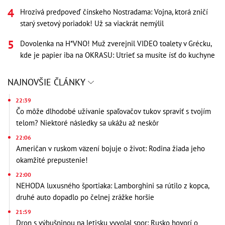
Hrozivá predpoveď čínskeho Nostradama: Vojna, ktorá zničí
starý svetový poriadok! Už sa viackrát nemýlil
Dovolenka na H*VNO! Muž zverejnil VIDEO toalety v Grécku,
kde je papier iba na OKRASU: Utrieť sa musíte ísť do kuchyne
NAJNOVŠIE ČLÁNKY
22:39
Čo môže dlhodobé užívanie spaľovačov tukov spraviť s tvojím
telom? Niektoré následky sa ukážu až neskôr
22:06
Američan v ruskom väzení bojuje o život: Rodina žiada jeho
okamžité prepustenie!
22:00
NEHODA luxusného športiaka: Lamborghini sa rútilo z kopca,
druhé auto dopadlo po čelnej zrážke horšie
21:59
Dron s výbušninou na letisku vyvolal spor: Rusko hovorí o