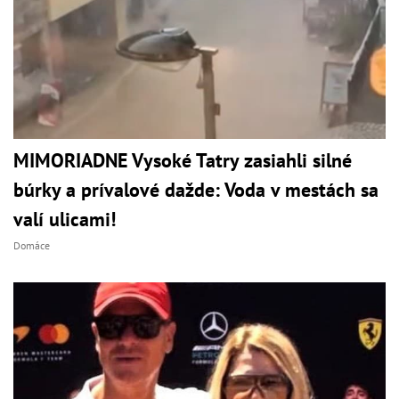
MIMORIADNE Vysoké Tatry zasiahli silné
búrky a prívalové dažde: Voda v mestách sa
valí ulicami!
Domáce