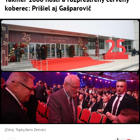
koberec: Prišiel aj Gašparovič
(Zdroj: Topky/Jano Zemiar)