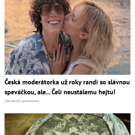
Česká moderátorka už roky randí so slávnou
speváčkou, ale... Čelí neustálemu hejtu!
Zahraniční prominenti