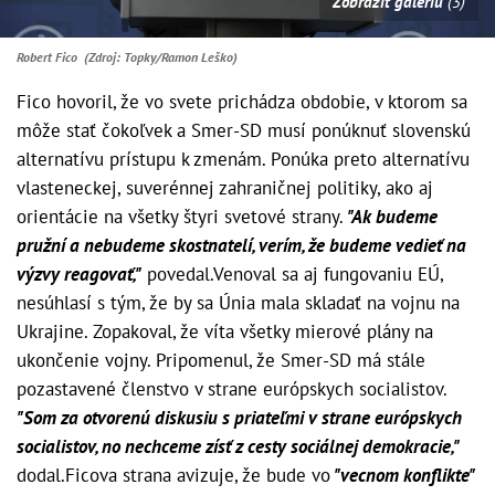
Zobraziť galériu
(3)
Robert Fico (Zdroj: Topky/Ramon Leško)
Fico hovoril, že vo svete prichádza obdobie, v ktorom sa
môže stať čokoľvek a Smer-SD musí ponúknuť slovenskú
alternatívu prístupu k zmenám. Ponúka preto alternatívu
vlasteneckej, suverénnej zahraničnej politiky, ako aj
orientácie na všetky štyri svetové strany.
"Ak budeme
pružní a nebudeme skostnatelí, verím, že budeme vedieť na
výzvy reagovať,"
povedal.Venoval sa aj fungovaniu EÚ,
nesúhlasí s tým, že by sa Únia mala skladať na vojnu na
Ukrajine. Zopakoval, že víta všetky mierové plány na
ukončenie vojny. Pripomenul, že Smer-SD má stále
pozastavené členstvo v strane európskych socialistov.
"Som za otvorenú diskusiu s priateľmi v strane európskych
socialistov, no nechceme zísť z cesty sociálnej demokracie,"
dodal.Ficova strana avizuje, že bude vo
"vecnom konflikte"