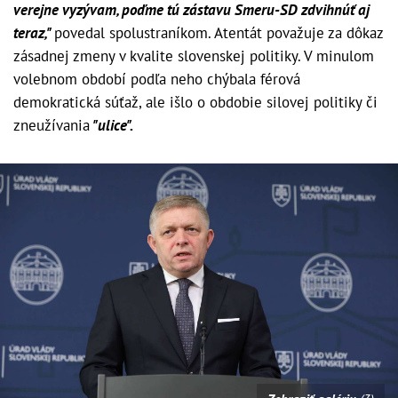
verejne vyzývam, poďme tú zástavu Smeru-SD zdvihnúť aj
teraz,"
povedal spolustraníkom. Atentát považuje za dôkaz
zásadnej zmeny v kvalite slovenskej politiky. V minulom
volebnom období podľa neho chýbala férová
demokratická súťaž, ale išlo o obdobie silovej politiky či
zneužívania
"ulice".