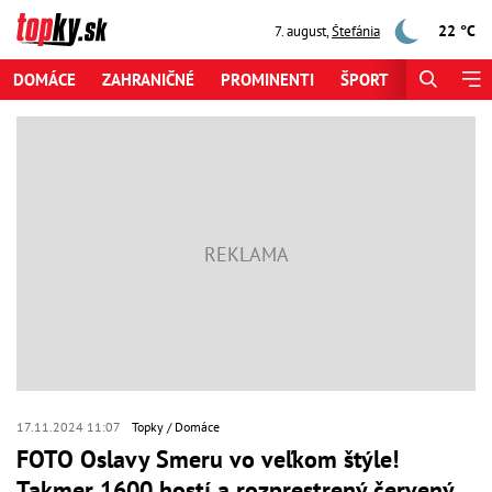
22 °C
7. august
,
Štefánia
DOMÁCE
ZAHRANIČNÉ
PROMINENTI
ŠPORT
ZAUJÍMAV
17.11.2024 11:07
Topky
Domáce
FOTO Oslavy Smeru vo veľkom štýle!
Takmer 1600 hostí a rozprestrený červený