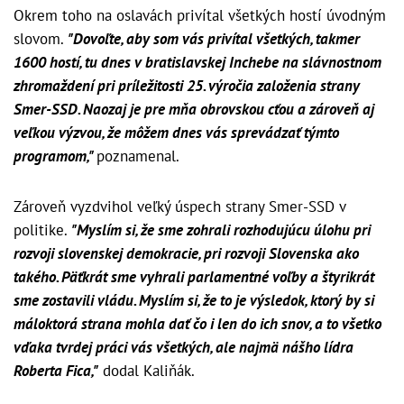
Okrem toho na oslavách privítal všetkých hostí úvodným
slovom.
"Dovoľte, aby som vás privítal všetkých, takmer
1600 hostí, tu dnes v bratislavskej Inchebe na slávnostnom
zhromaždení pri príležitosti 25. výročia založenia strany
Smer-SSD. Naozaj je pre mňa obrovskou cťou a zároveň aj
veľkou výzvou, že môžem dnes vás sprevádzať týmto
programom,"
poznamenal.
Zároveň vyzdvihol veľký úspech strany Smer-SSD v
politike.
"Myslím si, že sme zohrali rozhodujúcu úlohu pri
rozvoji slovenskej demokracie, pri rozvoji Slovenska ako
takého. Päťkrát sme vyhrali parlamentné voľby a štyrikrát
sme zostavili vládu. Myslím si, že to je výsledok, ktorý by si
máloktorá strana mohla dať čo i len do ich snov, a to všetko
vďaka tvrdej práci vás všetkých, ale najmä nášho lídra
Roberta Fica,"
dodal Kaliňák.