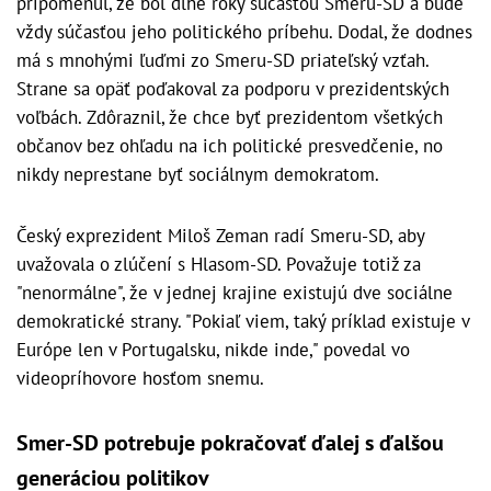
pripomenul, že bol dlhé roky súčasťou Smeru-SD a bude
vždy súčasťou jeho politického príbehu. Dodal, že dodnes
má s mnohými ľuďmi zo Smeru-SD priateľský vzťah.
Strane sa opäť poďakoval za podporu v prezidentských
voľbách. Zdôraznil, že chce byť prezidentom všetkých
občanov bez ohľadu na ich politické presvedčenie, no
nikdy neprestane byť sociálnym demokratom.
Český exprezident Miloš Zeman radí Smeru-SD, aby
uvažovala o zlúčení s Hlasom-SD. Považuje totiž za
"nenormálne", že v jednej krajine existujú dve sociálne
demokratické strany. "Pokiaľ viem, taký príklad existuje v
Európe len v Portugalsku, nikde inde," povedal vo
videopríhovore hosťom snemu.
Smer-SD potrebuje pokračovať ďalej s ďalšou
generáciou politikov