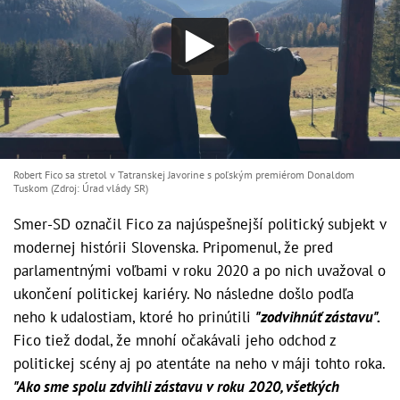
Robert Fico sa stretol v Tatranskej Javorine s poľským premiérom Donaldom
Tuskom (Zdroj: Úrad vlády SR)
Smer-SD označil Fico za najúspešnejší politický subjekt v
modernej histórii Slovenska. Pripomenul, že pred
parlamentnými voľbami v roku 2020 a po nich uvažoval o
ukončení politickej kariéry. No následne došlo podľa
neho k udalostiam, ktoré ho prinútili
"zodvihnúť zástavu".
Fico tiež dodal, že mnohí očakávali jeho odchod z
politickej scény aj po atentáte na neho v máji tohto roka.
"Ako sme spolu zdvihli zástavu v roku 2020, všetkých