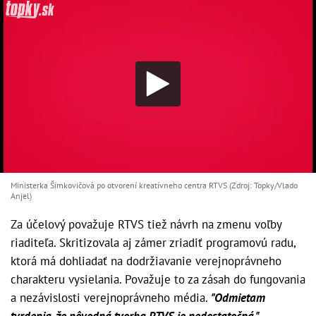
Ministerka Šimkovičová po otvorení kreatívneho centra RTVS (Zdroj: Topky/Vlado
Anjel)
Za účelový považuje RTVS tiež návrh na zmenu voľby
riaditeľa. Skritizovala aj zámer zriadiť programovú radu,
ktorá má dohliadať na dodržiavanie verejnoprávneho
charakteru vysielania. Považuje to za zásah do fungovania
a nezávislosti verejnoprávneho média.
"Odmietam
tvrdenia, že pôvodná tvorba RTVS je nedostatočná,"