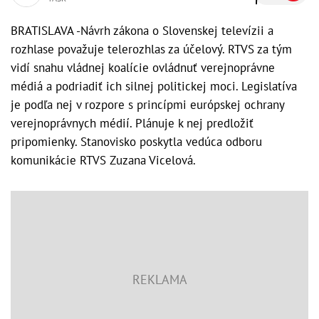
BRATISLAVA -Návrh zákona o Slovenskej televízii a
rozhlase považuje telerozhlas za účelový. RTVS za tým
vidí snahu vládnej koalície ovládnuť verejnoprávne
médiá a podriadiť ich silnej politickej moci. Legislatíva
je podľa nej v rozpore s princípmi európskej ochrany
verejnoprávnych médií. Plánuje k nej predložiť
pripomienky. Stanovisko poskytla vedúca odboru
komunikácie RTVS Zuzana Vicelová.