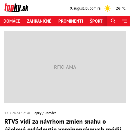
26 °C
9. august
,
Ľubomíra
DOMÁCE
ZAHRANIČNÉ
PROMINENTI
ŠPORT
ZAUJÍMAV
13.3.2024 12:38
Topky
Domáce
RTVS vidí za návrhom zmien snahu o
účelové ovládnutie verejnoprávnych médií