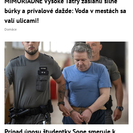
MIMORIADNE Vysoké Tatry zasiahli silné
búrky a prívalové dažde: Voda v mestách sa
valí ulicami!
Domáce
Prípad únosu študentky Sone smeruje k