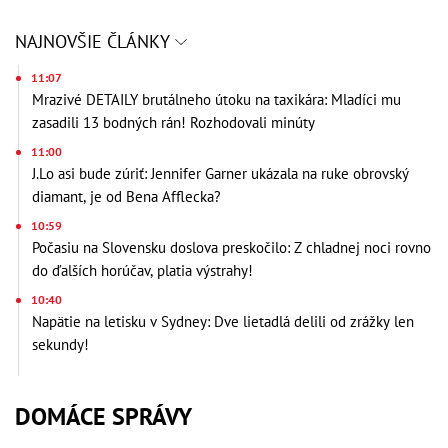
NAJNOVŠIE ČLÁNKY
11:07
Mrazivé DETAILY brutálneho útoku na taxikára: Mladíci mu
zasadili 13 bodných rán! Rozhodovali minúty
11:00
J.Lo asi bude zúriť: Jennifer Garner ukázala na ruke obrovský
diamant, je od Bena Afflecka?
10:59
Počasiu na Slovensku doslova preskočilo: Z chladnej noci rovno
do ďalších horúčav, platia výstrahy!
10:40
Napätie na letisku v Sydney: Dve lietadlá delili od zrážky len
sekundy!
DOMÁCE SPRÁVY