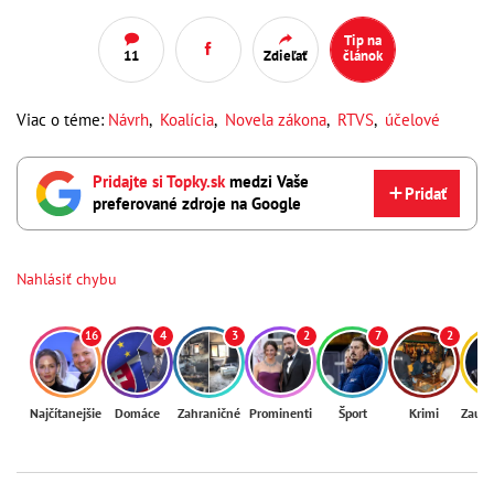
Tip na
11
Zdieľať
článok
Viac o téme:
Návrh
,
Koalícia
,
Novela zákona
,
RTVS
,
účelové
Pridajte si Topky.sk
medzi Vaše
Pridať
preferované zdroje na Google
Nahlásiť chybu
16
4
3
2
7
2
Najčítanejšie
Domáce
Zahraničné
Prominenti
Šport
Krimi
Zaují