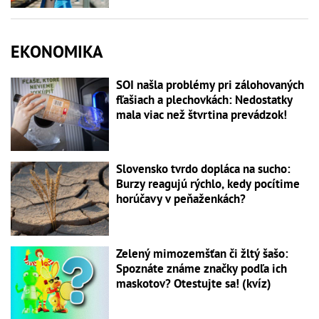
EKONOMIKA
SOI našla problémy pri zálohovaných
fľašiach a plechovkách: Nedostatky
mala viac než štvrtina prevádzok!
Slovensko tvrdo dopláca na sucho:
Burzy reagujú rýchlo, kedy pocítime
horúčavy v peňaženkách?
Zelený mimozemšťan či žltý šašo:
Spoznáte známe značky podľa ich
maskotov? Otestujte sa! (kvíz)