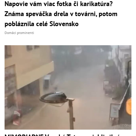
Napovie vám viac fotka či karikatúra?
Známa speváčka drela v továrni, potom
pobláznila celé Slovensko
Domáci prominenti