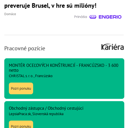
preveruje Brusel, v hre sú milióny!
Domáce
Pracovné pozície
MONTÉR OCEĽOVÝCH KONŠTRUKCIÍ - FRANCÚZSKO - 3 600
netto
CHRISTAL s. r. o., Francúzsko
Pozri ponuku
Obchodný zástupca / Obchodný cestujúci
LepsiaPraca.sk, Slovenská republika
Pozri ponuku