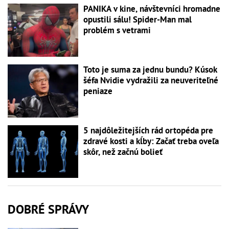
PANIKA v kine, návštevníci hromadne
opustili sálu! Spider-Man mal
problém s vetrami
Toto je suma za jednu bundu? Kúsok
šéfa Nvidie vydražili za neuveriteľné
peniaze
5 najdôležitejších rád ortopéda pre
zdravé kosti a kĺby: Začať treba oveľa
skôr, než začnú bolieť
DOBRÉ SPRÁVY