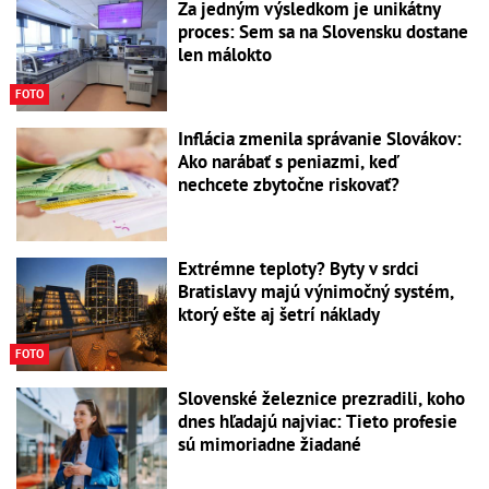
Za jedným výsledkom je unikátny
proces: Sem sa na Slovensku dostane
len málokto
FOTO
Inflácia zmenila správanie Slovákov:
Ako narábať s peniazmi, keď
nechcete zbytočne riskovať?
Extrémne teploty? Byty v srdci
Bratislavy majú výnimočný systém,
ktorý ešte aj šetrí náklady
FOTO
Slovenské železnice prezradili, koho
dnes hľadajú najviac: Tieto profesie
sú mimoriadne žiadané