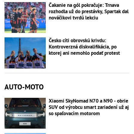
Čakanie na gól pokračuje: Trnava
rozhodla už do prestávky, Spartak dal
nováčikovi tvrdú lekciu
Česko cíti obrovskú krivdu:
Kontroverzná diskvalifikácia, po
ktorej ani nemohlo podať protest
AUTO-MOTO
Xiaomi SkyNomad N70 a N90 - obrie
SUV od výrobcu smart zariadení už aj
so spaľovacím motorom