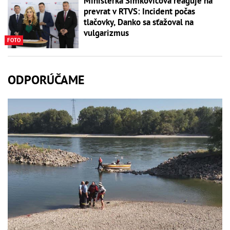
Ministerka Šimkovičová reaguje na
prevrat v RTVS: Incident počas
tlačovky, Danko sa sťažoval na
vulgarizmus
FOTO
ODPORÚČAME