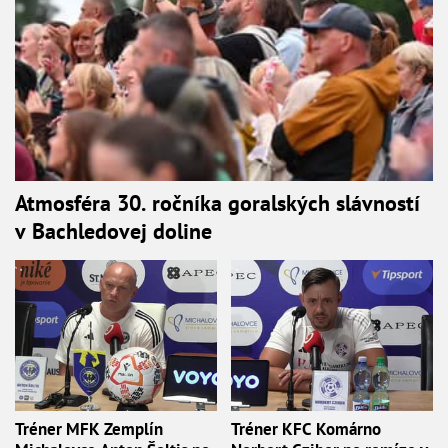
Atmosféra 30. ročníka goralských slávností
v Bachledovej doline
Tréner MFK Zemplín
Tréner KFC Komárno