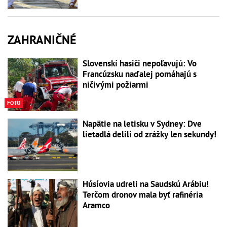
ZAHRANIČNÉ
Slovenskí hasiči nepoľavujú: Vo
Francúzsku naďalej pomáhajú s
ničivými požiarmi
FOTO
Napätie na letisku v Sydney: Dve
lietadlá delili od zrážky len sekundy!
Húsíovia udreli na Saudskú Arábiu!
Terčom dronov mala byť rafinéria
Aramco