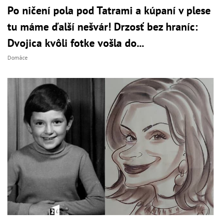
Po ničení pola pod Tatrami a kúpaní v plese
tu máme ďalší nešvár! Drzosť bez hraníc:
Dvojica kvôli fotke vošla do...
Domáce