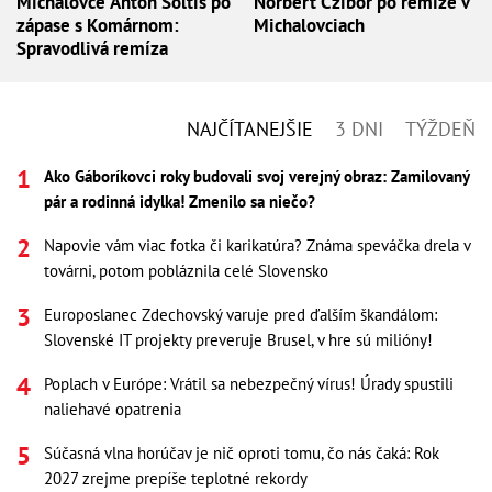
Michalovce Anton Šoltis po
Norbert Czibor po remíze v
zápase s Komárnom:
Michalovciach
Spravodlivá remíza
NAJČÍTANEJŠIE
3 DNI
TÝŽDEŇ
Ako Gáboríkovci roky budovali svoj verejný obraz: Zamilovaný
pár a rodinná idylka! Zmenilo sa niečo?
Napovie vám viac fotka či karikatúra? Známa speváčka drela v
továrni, potom pobláznila celé Slovensko
Europoslanec Zdechovský varuje pred ďalším škandálom:
Slovenské IT projekty preveruje Brusel, v hre sú milióny!
Poplach v Európe: Vrátil sa nebezpečný vírus! Úrady spustili
naliehavé opatrenia
Súčasná vlna horúčav je nič oproti tomu, čo nás čaká: Rok
2027 zrejme prepíše teplotné rekordy