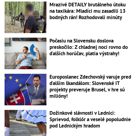
Mrazivé DETAILY brutálneho útoku
na taxikára: Mladíci mu zasadili 13
bodných rán! Rozhodovali minúty
Počasiu na Slovensku doslova
preskočilo: Z chladnej noci rovno do
ďalších horúčav, platia výstrahy!
Europoslanec Zdechovský varuje pred
ďalším škandálom: Slovenské IT
projekty preveruje Brusel, v hre sú
milióny!
Dožinkové slávnosti v Lednici:
Sprievod, folklór a veselé popoludnie
pod Lednickým hradom