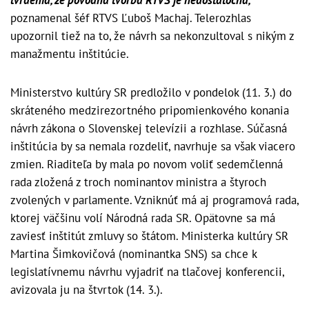
poznamenal šéf RTVS Ľuboš Machaj. Telerozhlas
upozornil tiež na to, že návrh sa nekonzultoval s nikým z
manažmentu inštitúcie.
Ministerstvo kultúry SR predložilo v pondelok (11. 3.) do
skráteného medzirezortného pripomienkového konania
návrh zákona o Slovenskej televízii a rozhlase. Súčasná
inštitúcia by sa nemala rozdeliť, navrhuje sa však viacero
zmien. Riaditeľa by mala po novom voliť sedemčlenná
rada zložená z troch nominantov ministra a štyroch
zvolených v parlamente. Vzniknúť má aj programová rada,
ktorej väčšinu volí Národná rada SR. Opätovne sa má
zaviesť inštitút zmluvy so štátom. Ministerka kultúry SR
Martina Šimkovičová (nominantka SNS) sa chce k
legislatívnemu návrhu vyjadriť na tlačovej konferencii,
avizovala ju na štvrtok (14. 3.).