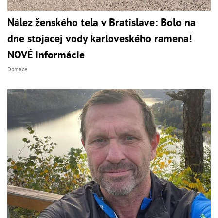
Nález ženského tela v Bratislave: Bolo na
dne stojacej vody karloveského ramena!
NOVÉ informácie
Domáce