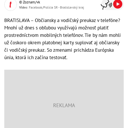
© Zoznam/vk
Video
: Facebook/Polícia SR - Bratislavský kraj
BRATISLAVA – Občiansky a vodičský preukaz v telefóne?
Mnohí už dnes s obľubou využívajú možnosť platiť
prostredníctvom mobilných telefónov. Tie by nám mohli
už čoskoro okrem platobnej karty suplovať aj občiansky
či vodičský preukaz. So zmenami prichádza Európska
únia, ktorá ich začína testovať.