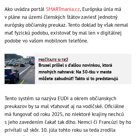
Ako uvádza portál
SMARTmania.cz
, Európska únia má
v pláne na území členských štátov zaviesť jednotný
európsky občiansky preukaz. Tento doklad by však nemal
mať fyzickú podobu, existovať by mal len v digitálnej
podobe vo vašom mobilnom telefóne.
PREČÍTAJTE SI TIEŽ
Brusel prišiel s ďalšou novinkou, ktorá
mnohých nahnevá: Na 50-tku v meste
môžete zabudnúť! Takto si to predstavujú
Tento systém sa nazýva EUDI a okrem občianskych
preukazov by sa mal vťahovať aj na vodičské. Oficiálne
má fungovať od roku 2025, no niektoré krajiny nechcú
s jeho zavedením čakať tak dlho. Nemci či Francúzi by ho
privítali už skôr. 10. júla tohto roku sa teda zrodila