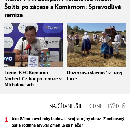
Šoltis po zápase s Komárnom: Spravodlivá
remíza
Tréner KFC Komárno
Dožinková slávnosť v Turej
Norbert Czibor po remíze v
Lúke
Michalovciach
NAJČÍTANEJŠIE
3 DNI
TÝŽDEŇ
Ako Gáboríkovci roky budovali svoj verejný obraz: Zamilovaný
pár a rodinná idylka! Zmenilo sa niečo?