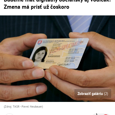
Zmena má prísť už čoskoro
Zobraziť galériu
(2)
(Zdroj: TASR - Pavel Neubauer)