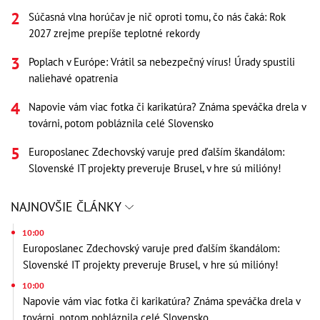
Súčasná vlna horúčav je nič oproti tomu, čo nás čaká: Rok
2027 zrejme prepíše teplotné rekordy
Poplach v Európe: Vrátil sa nebezpečný vírus! Úrady spustili
naliehavé opatrenia
Napovie vám viac fotka či karikatúra? Známa speváčka drela v
továrni, potom pobláznila celé Slovensko
Europoslanec Zdechovský varuje pred ďalším škandálom:
Slovenské IT projekty preveruje Brusel, v hre sú milióny!
NAJNOVŠIE ČLÁNKY
10:00
Europoslanec Zdechovský varuje pred ďalším škandálom:
Slovenské IT projekty preveruje Brusel, v hre sú milióny!
10:00
Napovie vám viac fotka či karikatúra? Známa speváčka drela v
továrni, potom pobláznila celé Slovensko