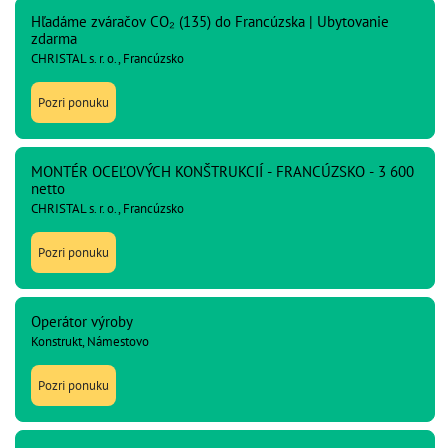
Hľadáme zváračov CO₂ (135) do Francúzska | Ubytovanie
zdarma
CHRISTAL s. r. o., Francúzsko
Pozri ponuku
MONTÉR OCEĽOVÝCH KONŠTRUKCIÍ - FRANCÚZSKO - 3 600
netto
CHRISTAL s. r. o., Francúzsko
Pozri ponuku
Operátor výroby
Konstrukt, Námestovo
Pozri ponuku