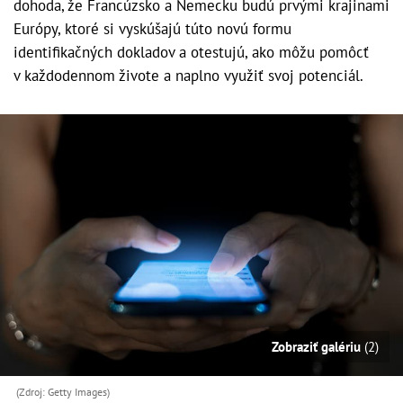
dohoda, že Francúzsko a Nemecku budú prvými krajinami
Európy, ktoré si vyskúšajú túto novú formu
identifikačných dokladov a otestujú, ako môžu pomôcť
v každodennom živote a naplno využiť svoj potenciál.
Zobraziť galériu
(2)
(Zdroj: Getty Images)