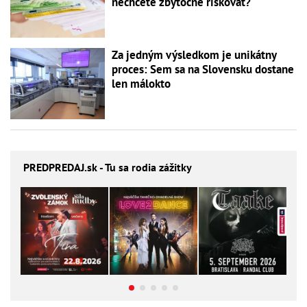
nechcete zbytočne riskovať?
Za jedným výsledkom je unikátny
proces: Sem sa na Slovensku dostane
len málokto
PREDPREDAJ
.sk - Tu sa rodia zážitky