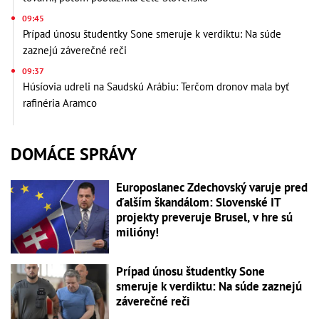
09:45
Prípad únosu študentky Sone smeruje k verdiktu: Na súde
zaznejú záverečné reči
09:37
Húsíovia udreli na Saudskú Arábiu: Terčom dronov mala byť
rafinéria Aramco
DOMÁCE SPRÁVY
Europoslanec Zdechovský varuje pred
ďalším škandálom: Slovenské IT
projekty preveruje Brusel, v hre sú
milióny!
Prípad únosu študentky Sone
smeruje k verdiktu: Na súde zaznejú
záverečné reči