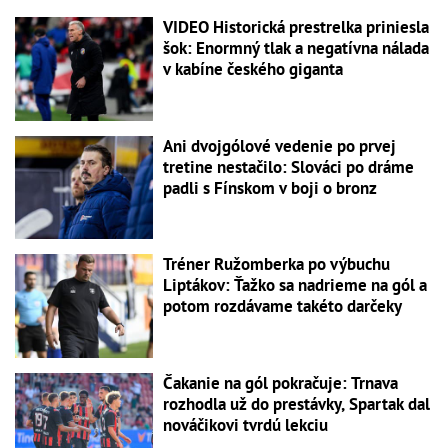
VIDEO Historická prestrelka priniesla
šok: Enormný tlak a negatívna nálada
v kabíne českého giganta
Ani dvojgólové vedenie po prvej
tretine nestačilo: Slováci po dráme
padli s Fínskom v boji o bronz
Tréner Ružomberka po výbuchu
Liptákov: Ťažko sa nadrieme na gól a
potom rozdávame takéto darčeky
Čakanie na gól pokračuje: Trnava
rozhodla už do prestávky, Spartak dal
nováčikovi tvrdú lekciu