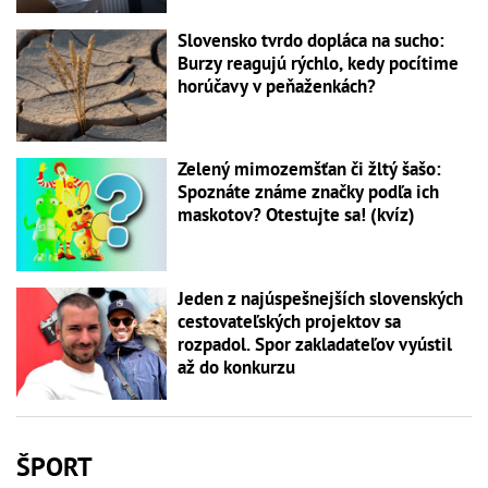
Slovensko tvrdo dopláca na sucho:
Burzy reagujú rýchlo, kedy pocítime
horúčavy v peňaženkách?
Zelený mimozemšťan či žltý šašo:
Spoznáte známe značky podľa ich
maskotov? Otestujte sa! (kvíz)
Jeden z najúspešnejších slovenských
cestovateľských projektov sa
rozpadol. Spor zakladateľov vyústil
až do konkurzu
ŠPORT