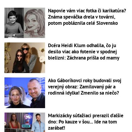
Napovie vám viac fotka či karikatúra?
Známa speváčka drela v továrni,
potom pobláznila celé Slovensko
Dcéra Heidi Klum odhalila, čo ju
desilo viac ako fotenie v spodnej
bielizni: Záchrana prišla od mamy
Ako Gáboríkovci roky budovali svoj
verejný obraz: Zamilovaný pár a
rodinná idylka! Zmenilo sa niečo?
Markizácky súťažiaci prerazil ďalšie
dno: Po kauze v šou... Ide na tom
zarábať!