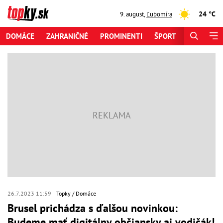
24 °C
9. august
,
Ľubomíra
DOMÁCE
ZAHRANIČNÉ
PROMINENTI
ŠPORT
ZAUJÍMAV
26.7.2023 11:59
Topky
Domáce
Brusel prichádza s ďalšou novinkou:
Budeme mať digitálny občiansky aj vodičák!