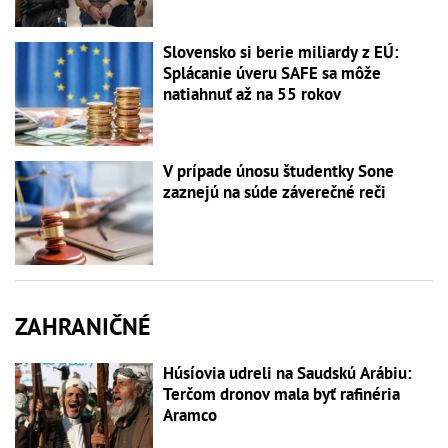
Slovensko si berie miliardy z EÚ:
Splácanie úveru SAFE sa môže
natiahnuť až na 55 rokov
V prípade únosu študentky Sone
zaznejú na súde záverečné reči
ZAHRANIČNÉ
Húsíovia udreli na Saudskú Arábiu:
Terčom dronov mala byť rafinéria
Aramco