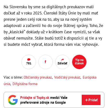
Na Slovensku by sme sa digitálnych preukazov mali
dočkať až v roku 2025. Členské štáty Únie by mali mať
presne jeden celý rok na to, aby sa na nový systém
adaptovali a začlenili ho do svoje štátnej správy. Toho, že
by „klasické“ doklady už v krátkom čase vymizli, sa však
obávať nemusíte. Stále budú totiž k dispozícii aj tie a vy
si budete môcť vybrať, ktorá forma vám viac vyhovuje.
Tip na
781
Zdieľať
článok
Viac o téme:
Občiansky preukaz
,
Vodičský preukaz
,
Európska
únia
,
Difgitálna forma
Pridajte si Topky.sk
medzi Vaše
Pridať
preferované zdroje na Google