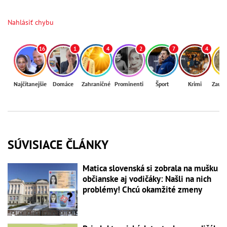
Nahlásiť chybu
16
1
4
2
7
4
Najčítanejšie
Domáce
Zahraničné
Prominenti
Šport
Krimi
Zaují
SÚVISIACE ČLÁNKY
Matica slovenská si zobrala na mušku
občianske aj vodičáky: Našli na nich
problémy! Chcú okamžité zmeny