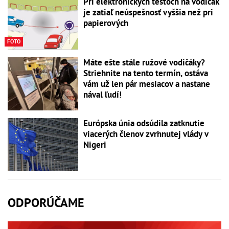
Pri elektronických testoch na vodičák
je zatiaľ neúspešnosť vyššia než pri
papierových
FOTO
Máte ešte stále ružové vodičáky?
Striehnite na tento termín, ostáva
vám už len pár mesiacov a nastane
nával ľudí!
Európska únia odsúdila zatknutie
viacerých členov zvrhnutej vlády v
Nigeri
ODPORÚČAME