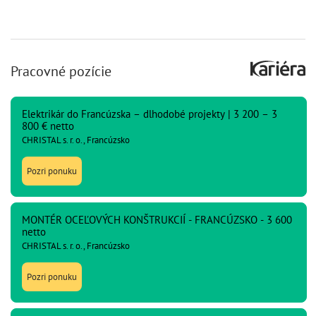
Pracovné pozície
Elektrikár do Francúzska – dlhodobé projekty | 3 200 – 3
800 € netto
CHRISTAL s. r. o., Francúzsko
Pozri ponuku
MONTÉR OCEĽOVÝCH KONŠTRUKCIÍ - FRANCÚZSKO - 3 600
netto
CHRISTAL s. r. o., Francúzsko
Pozri ponuku