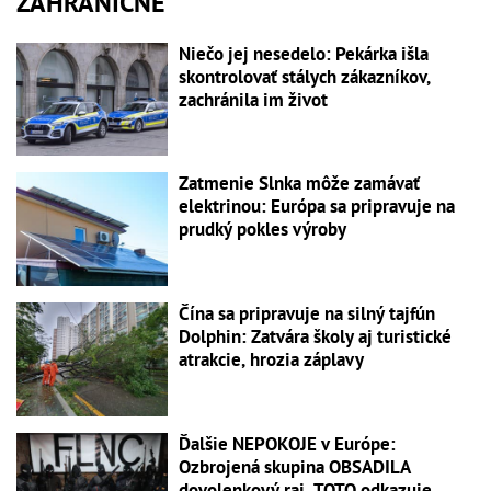
ZAHRANIČNÉ
Niečo jej nesedelo: Pekárka išla
skontrolovať stálych zákazníkov,
zachránila im život
Zatmenie Slnka môže zamávať
elektrinou: Európa sa pripravuje na
prudký pokles výroby
Čína sa pripravuje na silný tajfún
Dolphin: Zatvára školy aj turistické
atrakcie, hrozia záplavy
Ďalšie NEPOKOJE v Európe:
Ozbrojená skupina OBSADILA
dovolenkový raj, TOTO odkazuje