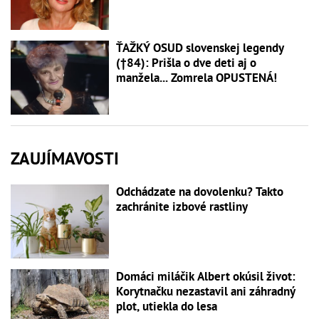
ŤAŽKÝ OSUD slovenskej legendy
(†84): Prišla o dve deti aj o
manžela... Zomrela OPUSTENÁ!
ZAUJÍMAVOSTI
Odchádzate na dovolenku? Takto
zachránite izbové rastliny
Domáci miláčik Albert okúsil život:
Korytnačku nezastavil ani záhradný
plot, utiekla do lesa