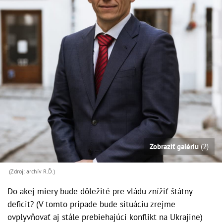
Zobraziť galériu
(2)
(Zdroj: archív R.Ď.)
Do akej miery bude dôležité pre vládu znížiť štátny
deficit? (V tomto prípade bude situáciu zrejme
ovplyvňovať aj stále prebiehajúci konflikt na Ukrajine)