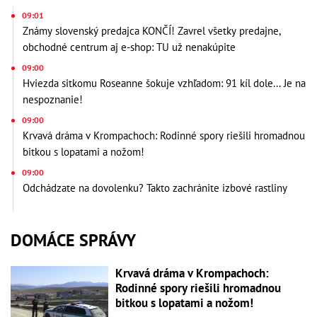
09:01
Známy slovenský predajca KONČÍ! Zavrel všetky predajne,
obchodné centrum aj e-shop: TU už nenakúpite
09:00
Hviezda sitkomu Roseanne šokuje vzhľadom: 91 kíl dole... Je na
nespoznanie!
09:00
Krvavá dráma v Krompachoch: Rodinné spory riešili hromadnou
bitkou s lopatami a nožom!
09:00
Odchádzate na dovolenku? Takto zachránite izbové rastliny
DOMÁCE SPRÁVY
Krvavá dráma v Krompachoch:
Rodinné spory riešili hromadnou
bitkou s lopatami a nožom!