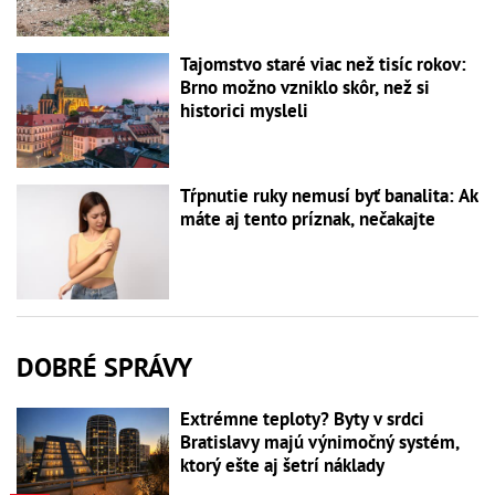
Tajomstvo staré viac než tisíc rokov:
Brno možno vzniklo skôr, než si
historici mysleli
Tŕpnutie ruky nemusí byť banalita: Ak
máte aj tento príznak, nečakajte
DOBRÉ SPRÁVY
Extrémne teploty? Byty v srdci
Bratislavy majú výnimočný systém,
ktorý ešte aj šetrí náklady