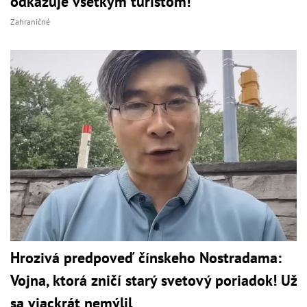
odkazuje všetkým turistom!
Zahraničné
Hrozivá predpoveď čínskeho Nostradama:
Vojna, ktorá zničí starý svetový poriadok! Už
sa viackrát nemýlil