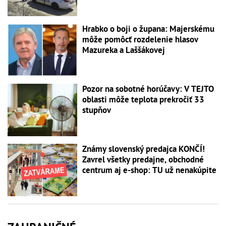
Hrabko o boji o župana: Majerskému
môže pomôcť rozdelenie hlasov
Mazureka a Laššákovej
Pozor na sobotné horúčavy: V TEJTO
oblasti môže teplota prekročiť 33
stupňov
Známy slovenský predajca KONČÍ!
Zavrel všetky predajne, obchodné
centrum aj e-shop: TU už nenakúpite