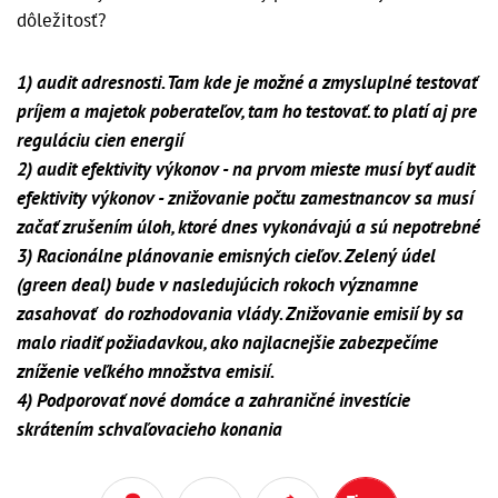
dôležitosť?
1) audit adresnosti. Tam kde je možné a zmysluplné testovať
príjem a majetok poberateľov, tam ho testovať. to platí aj pre
reguláciu cien energií
2) audit efektivity výkonov - na prvom mieste musí byť audit
efektivity výkonov - znižovanie počtu zamestnancov sa musí
začať zrušením úloh, ktoré dnes vykonávajú a sú nepotrebné
3) Racionálne plánovanie emisných cieľov. Zelený údel
(green deal) bude v nasledujúcich rokoch významne
zasahovať do rozhodovania vlády. Znižovanie emisií by sa
malo riadiť požiadavkou, ako najlacnejšie zabezpečíme
zníženie veľkého množstva emisií.
4) Podporovať nové domáce a zahraničné investície
skrátením schvaľovacieho konania