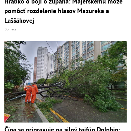
Hrabko o boji o župana: Majerskému môže
pomôcť rozdelenie hlasov Mazureka a
Laššákovej
Domáce
Čína sa pripravuje na silný tajfún Dolphin: