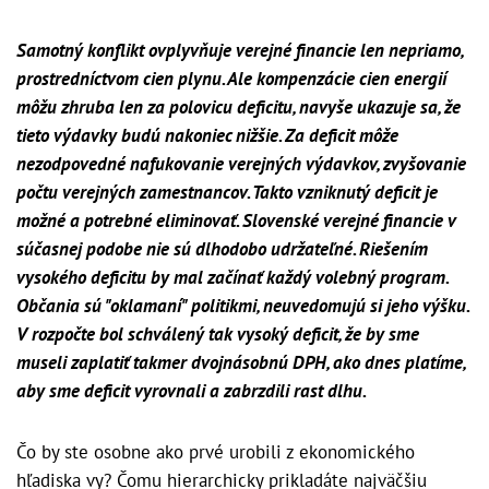
Samotný konflikt ovplyvňuje verejné financie len nepriamo,
prostredníctvom cien plynu. Ale kompenzácie cien energií
môžu zhruba len za polovicu deficitu, navyše ukazuje sa, že
tieto výdavky budú nakoniec nižšie. Za deficit môže
nezodpovedné nafukovanie verejných výdavkov, zvyšovanie
počtu verejných zamestnancov. Takto vzniknutý deficit je
možné a potrebné eliminovať. Slovenské verejné financie v
súčasnej podobe nie sú dlhodobo udržateľné. Riešením
vysokého deficitu by mal začínať každý volebný program.
Občania sú "oklamaní" politikmi, neuvedomujú si jeho výšku.
V rozpočte bol schválený tak vysoký deficit, že by sme
museli zaplatiť takmer dvojnásobnú DPH, ako dnes platíme,
aby sme deficit vyrovnali a zabrzdili rast dlhu.
Čo by ste osobne ako prvé urobili z ekonomického
hľadiska vy? Čomu hierarchicky prikladáte najväčšiu