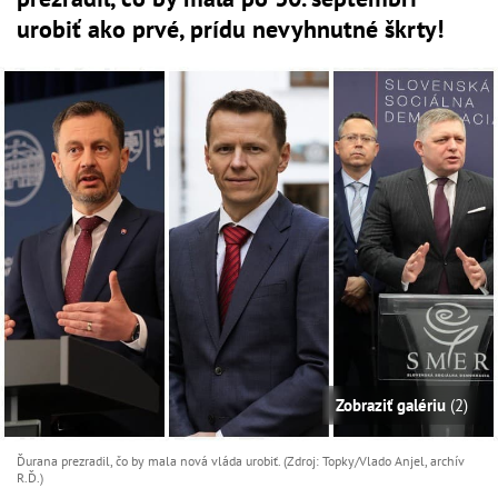
urobiť ako prvé, prídu nevyhnutné škrty!
Zobraziť galériu
(2)
Ďurana prezradil, čo by mala nová vláda urobiť. (Zdroj: Topky/Vlado Anjel, archív
R.Ď.)