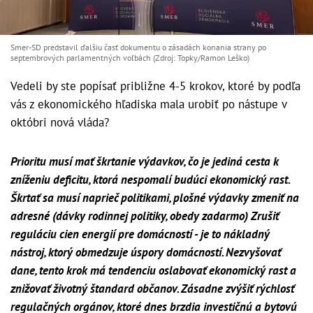
Smer-SD predstavil ďalšiu časť dokumentu o zásadách konania strany po
septembrových parlamentných voľbách (Zdroj: Topky/Ramon Leško)
Vedeli by ste popísať približne 4-5 krokov, ktoré by podľa
vás z ekonomického hľadiska mala urobiť po nástupe v
októbri nová vláda?
Prioritu musí mať škrtanie výdavkov, čo je jediná cesta k
zníženiu deficitu, ktorá nespomalí budúci ekonomický rast.
Škrtať sa musí naprieč politikami, plošné výdavky zmeniť na
adresné (dávky rodinnej politiky, obedy zadarmo) Zrušiť
reguláciu cien energií pre domácností - je to nákladný
nástroj, ktorý obmedzuje úspory domácností. Nezvyšovať
dane, tento krok má tendenciu oslabovať ekonomický rast a
znižovať životný štandard občanov. Zásadne zvýšiť rýchlosť
regulačných orgánov, ktoré dnes brzdia investičnú a bytovú