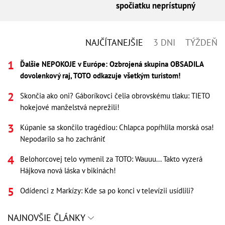
spočiatku neprístupný
NAJČÍTANEJŠIE
3 DNI
TÝŽDEŇ
Ďalšie NEPOKOJE v Európe: Ozbrojená skupina OBSADILA
dovolenkový raj, TOTO odkazuje všetkým turistom!
Skončia ako oni? Gáboríkovci čelia obrovskému tlaku: TIETO
hokejové manželstvá neprežili!
Kúpanie sa skončilo tragédiou: Chlapca popŕhlila morská osa!
Nepodarilo sa ho zachrániť
Belohorcovej telo vymenil za TOTO: Wauuu... Takto vyzerá
Hájkova nová láska v bikinách!
Odídenci z Markízy: Kde sa po konci v televízii usídlili?
NAJNOVŠIE ČLÁNKY