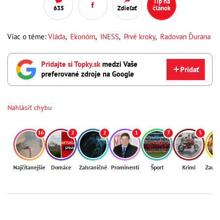
Tip na
635
Zdieľať
článok
Viac o téme:
Vláda
,
Ekonóm
,
INESS
,
Prvé kroky
,
Radovan Ďurana
Pridajte si Topky.sk
medzi Vaše
Pridať
preferované zdroje na Google
Nahlásiť chybu
16
2
2
1
7
5
Najčítanejšie
Domáce
Zahraničné
Prominenti
Šport
Krimi
Zaují