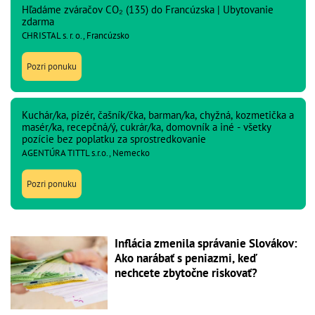
Hľadáme zváračov CO₂ (135) do Francúzska | Ubytovanie
zdarma
CHRISTAL s. r. o., Francúzsko
Pozri ponuku
Kuchár/ka, pizér, čašník/čka, barman/ka, chyžná, kozmetička a
masér/ka, recepčná/ý, cukrár/ka, domovník a iné - všetky
pozície bez poplatku za sprostredkovanie
AGENTÚRA TITTL s.r.o., Nemecko
Pozri ponuku
Inflácia zmenila správanie Slovákov:
Ako narábať s peniazmi, keď
nechcete zbytočne riskovať?