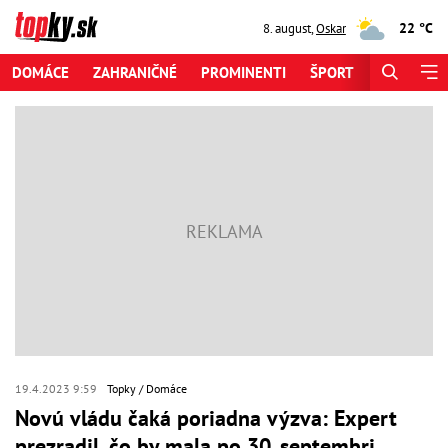
22 °C
8. august
,
Oskar
DOMÁCE
ZAHRANIČNÉ
PROMINENTI
ŠPORT
ZAUJÍMAV
19.4.2023 9:59
Topky
Domáce
Novú vládu čaká poriadna výzva: Expert
prezradil, čo by mala po 30. septembri