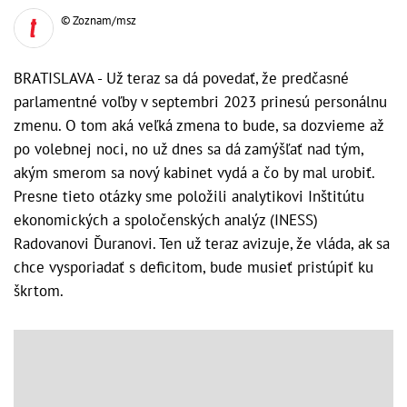
© Zoznam/msz
BRATISLAVA - Už teraz sa dá povedať, že predčasné
parlamentné voľby v septembri 2023 prinesú personálnu
zmenu. O tom aká veľká zmena to bude, sa dozvieme až
po volebnej noci, no už dnes sa dá zamýšľať nad tým,
akým smerom sa nový kabinet vydá a čo by mal urobiť.
Presne tieto otázky sme položili analytikovi Inštitútu
ekonomických a spoločenských analýz (INESS)
Radovanovi Ďuranovi. Ten už teraz avizuje, že vláda, ak sa
chce vysporiadať s deficitom, bude musieť pristúpiť ku
škrtom.