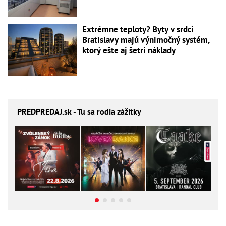
Extrémne teploty? Byty v srdci
Bratislavy majú výnimočný systém,
ktorý ešte aj šetrí náklady
PREDPREDAJ
.sk - Tu sa rodia zážitky