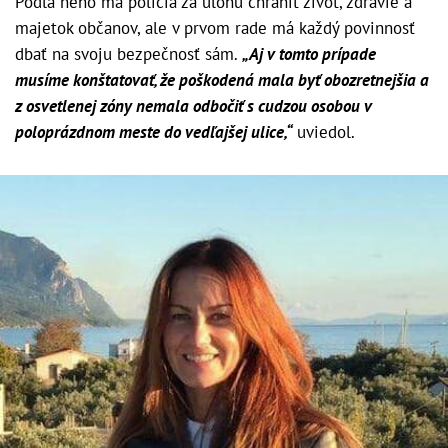
Podľa neho má polícia za úlohu chrániť život, zdravie a
majetok občanov, ale v prvom rade má každý povinnosť
dbať na svoju bezpečnosť sám.
„Aj v tomto prípade
musíme konštatovať, že poškodená mala byť obozretnejšia a
z osvetlenej zóny nemala odbočiť s cudzou osobou v
poloprázdnom meste do vedľajšej ulice,“
uviedol.