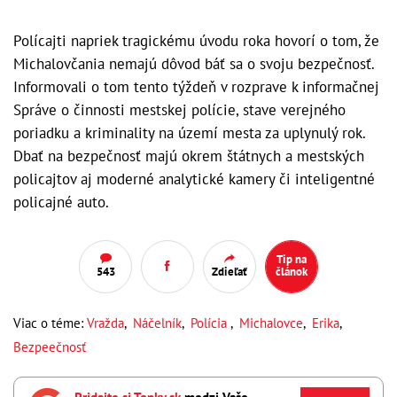
Polícajti napriek tragickému úvodu roka hovorí o tom, že
Michalovčania nemajú dôvod báť sa o svoju bezpečnosť.
Informovali o tom tento týždeň v rozprave k informačnej
Správe o činnosti mestskej polície, stave verejného
poriadku a kriminality na území mesta za uplynulý rok.
Dbať na bezpečnosť majú okrem štátnych a mestských
policajtov aj moderné analytické kamery či inteligentné
policajné auto.
Tip na
543
Zdieľať
článok
Viac o téme:
Vražda
,
Náčelník
,
Polícia
,
Michalovce
,
Erika
,
Bezpeečnosť