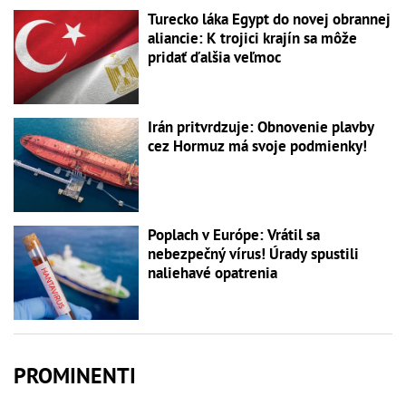
Turecko láka Egypt do novej obrannej
aliancie: K trojici krajín sa môže
pridať ďalšia veľmoc
Irán pritvrdzuje: Obnovenie plavby
cez Hormuz má svoje podmienky!
Poplach v Európe: Vrátil sa
nebezpečný vírus! Úrady spustili
naliehavé opatrenia
PROMINENTI