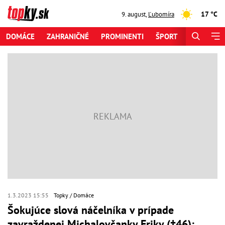
17 °C
9. august
,
Ľubomíra
DOMÁCE
ZAHRANIČNÉ
PROMINENTI
ŠPORT
ZAUJÍMAV
1.3.2023 15:55
Topky
Domáce
Šokujúce slová náčelníka v prípade
zavraždenej Michalovčanky Eriky (†46):