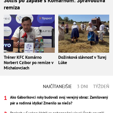
Šoltis po zápase s Komárnom: Spravodlivá
remíza
Tréner KFC Komárno
Dožinková slávnosť v Turej
Norbert Czibor po remíze v
Lúke
Michalovciach
NAJČÍTANEJŠIE
3 DNI
TÝŽDEŇ
Ako Gáboríkovci roky budovali svoj verejný obraz: Zamilovaný
pár a rodinná idylka! Zmenilo sa niečo?