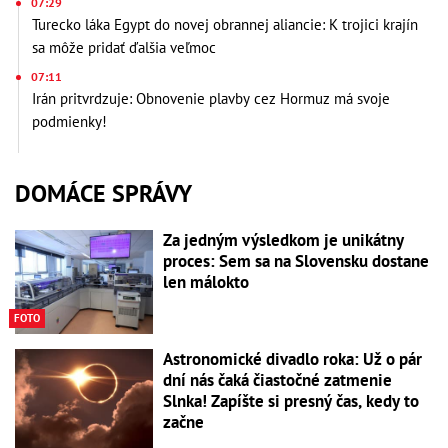
07:29
Turecko láka Egypt do novej obrannej aliancie: K trojici krajín
sa môže pridať ďalšia veľmoc
07:11
Irán pritvrdzuje: Obnovenie plavby cez Hormuz má svoje
podmienky!
DOMÁCE SPRÁVY
Za jedným výsledkom je unikátny
proces: Sem sa na Slovensku dostane
len málokto
FOTO
Astronomické divadlo roka: Už o pár
dní nás čaká čiastočné zatmenie
Slnka! Zapíšte si presný čas, kedy to
začne