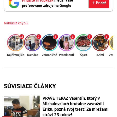
Pridajte si Topky.sk
medzi Vaše
Pridať
preferované zdroje na Google
Nahlásiť chybu
16
2
3
1
7
6
Najčítanejšie
Domáce
Zahraničné
Prominenti
Šport
Krimi
Zaují
SÚVISIACE ČLÁNKY
PRÁVE TERAZ Valentín, ktorý v
Michalovciach brutálne zavraždil
Eriku, pozná svoj trest: Za mrežami
strávi 23 rokov!