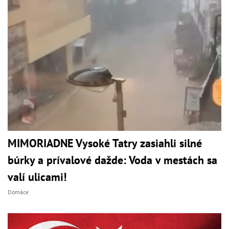
MIMORIADNE Vysoké Tatry zasiahli silné
búrky a prívalové dažde: Voda v mestách sa
valí ulicami!
Domáce