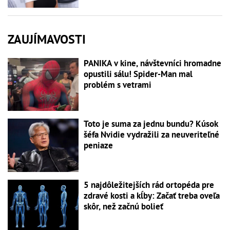
ZAUJÍMAVOSTI
PANIKA v kine, návštevníci hromadne
opustili sálu! Spider-Man mal
problém s vetrami
Toto je suma za jednu bundu? Kúsok
šéfa Nvidie vydražili za neuveriteľné
peniaze
5 najdôležitejších rád ortopéda pre
zdravé kosti a kĺby: Začať treba oveľa
skôr, než začnú bolieť