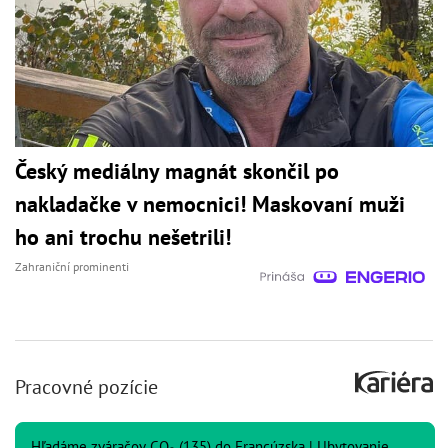
Český mediálny magnát skončil po
nakladačke v nemocnici! Maskovaní muži
ho ani trochu nešetrili!
Zahraniční prominenti
Pracovné pozície
Hľadáme zváračov CO₂ (135) do Francúzska | Ubytovanie