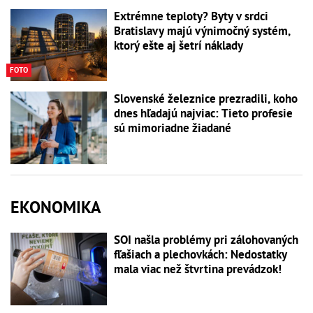
Extrémne teploty? Byty v srdci
Bratislavy majú výnimočný systém,
ktorý ešte aj šetrí náklady
FOTO
Slovenské železnice prezradili, koho
dnes hľadajú najviac: Tieto profesie
sú mimoriadne žiadané
EKONOMIKA
SOI našla problémy pri zálohovaných
fľašiach a plechovkách: Nedostatky
mala viac než štvrtina prevádzok!