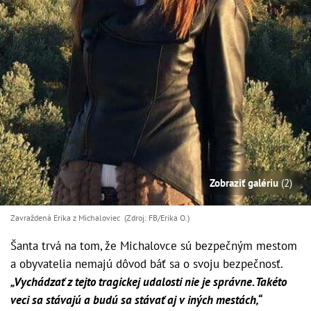
Zobraziť galériu
(2)
Zavraždená Erika z Michaloviec (Zdroj: FB/Erika O.)
Šanta trvá na tom, že Michalovce sú bezpečným mestom
a obyvatelia nemajú dôvod báť sa o svoju bezpečnosť.
„Vychádzať z tejto tragickej udalosti nie je správne. Takéto
veci sa stávajú a budú sa stávať aj v iných mestách,“