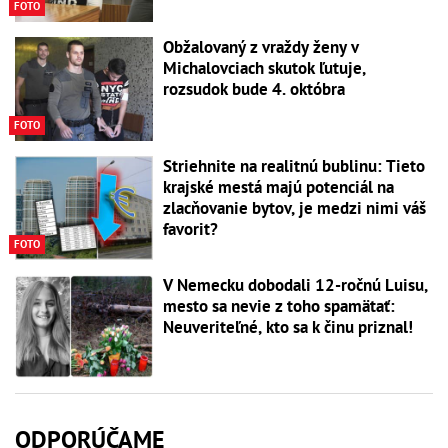
FOTO
Obžalovaný z vraždy ženy v
Michalovciach skutok ľutuje,
rozsudok bude 4. októbra
FOTO
Striehnite na realitnú bublinu: Tieto
krajské mestá majú potenciál na
zlacňovanie bytov, je medzi nimi váš
favorit?
FOTO
V Nemecku dobodali 12-ročnú Luisu,
mesto sa nevie z toho spamätať:
Neuveriteľné, kto sa k činu priznal!
ODPORÚČAME