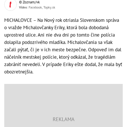
© Zoznam/vk
Video
: Facebook, Topky.sk
MICHALOVCE – Na Nový rok otriasla Slovenskom správa
o vražde Michalovčanky Eriky, ktorá bola dobodaná
uprostred ulice. Ani nie dva dni po tomto čine polícia
dolapila podozrivého mladíka. Michalovčania sa však
začali pýtať, či je v ich meste bezpečne. Odpoveď im dal
náčelník mestskej polície, ktorý odkázal, že tragédiám
zabrániť nevedeli. V prípade Eriky ešte dodal, že mala byť
obozretnejšia.