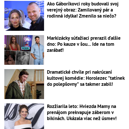
Ako Gáboríkovci roky budovali svoj
verejný obraz: Zamilovaný pár a
rodinná idylka! Zmenilo sa niečo?
Markizácky súťažiaci prerazil ďalšie
dno: Po kauze v šou... Ide na tom
zarábať!
Dramatické chvíle pri nakrúcaní
kultovej komédie: Horolezec "tatínek
do polepšovny" sa takmer zabil!
Rozžiarila leto: Hviezda Mamy na
prenájom prekvapuje záberom v
bikinách. Ukázala viac než úsmev!