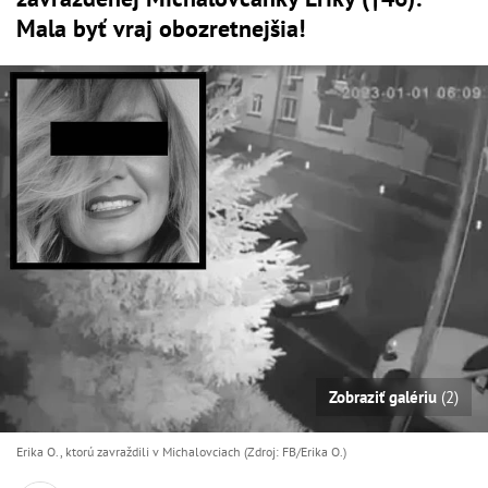
Mala byť vraj obozretnejšia!
Zobraziť galériu
(2)
Erika O., ktorú zavraždili v Michalovciach (Zdroj: FB/Erika O.)