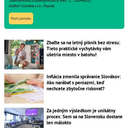
Stavbyvedúci/stavbyvedúca (Ref. č.: 1004802)
Grafton Slovakia s.r.o., Poprad
Pozri ponuku
Zbaľte sa na letný piknik bez stresu:
Tieto praktické vychytávky vám
ušetria miesto v batohu!
Inflácia zmenila správanie Slovákov:
Ako narábať s peniazmi, keď
nechcete zbytočne riskovať?
Za jedným výsledkom je unikátny
proces: Sem sa na Slovensku dostane
len málokto