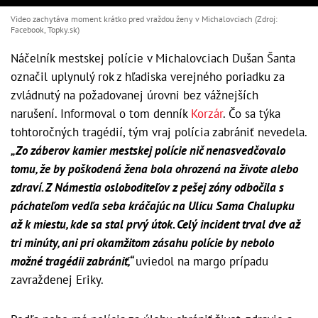
Video zachytáva moment krátko pred vraždou ženy v Michalovciach (Zdroj:
Facebook, Topky.sk)
Náčelník mestskej polície v Michalovciach Dušan Šanta
označil uplynulý rok z hľadiska verejného poriadku za
zvládnutý na požadovanej úrovni bez vážnejších
narušení. Informoval o tom denník
Korzár
. Čo sa týka
tohtoročných tragédií, tým vraj polícia zabrániť nevedela.
„Zo záberov kamier mestskej polície nič nenasvedčovalo
tomu, že by poškodená žena bola ohrozená na živote alebo
zdraví. Z Námestia osloboditeľov z pešej zóny odbočila s
páchateľom vedľa seba kráčajúc na Ulicu Sama Chalupku
až k miestu, kde sa stal prvý útok. Celý incident trval dve až
tri minúty, ani pri okamžitom zásahu polície by nebolo
možné tragédii zabrániť,“
uviedol na margo prípadu
zavraždenej Eriky.