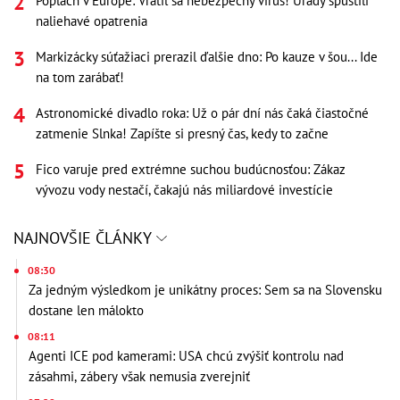
Poplach v Európe: Vrátil sa nebezpečný vírus! Úrady spustili
naliehavé opatrenia
Markizácky súťažiaci prerazil ďalšie dno: Po kauze v šou... Ide
na tom zarábať!
Astronomické divadlo roka: Už o pár dní nás čaká čiastočné
zatmenie Slnka! Zapíšte si presný čas, kedy to začne
Fico varuje pred extrémne suchou budúcnosťou: Zákaz
vývozu vody nestačí, čakajú nás miliardové investície
NAJNOVŠIE ČLÁNKY
08:30
Za jedným výsledkom je unikátny proces: Sem sa na Slovensku
dostane len málokto
08:11
Agenti ICE pod kamerami: USA chcú zvýšiť kontrolu nad
zásahmi, zábery však nemusia zverejniť