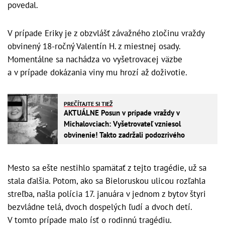
povedal.
V prípade Eriky je z obzvlášť závažného zločinu vraždy
obvinený 18-ročný Valentín H. z miestnej osady.
Momentálne sa nachádza vo vyšetrovacej väzbe
a v prípade dokázania viny mu hrozí až doživotie.
PREČÍTAJTE SI TIEŽ
AKTUÁLNE Posun v prípade vraždy v
Michalovciach: Vyšetrovateľ vzniesol
obvinenie! Takto zadržali podozrivého
Mesto sa ešte nestihlo spamätať z tejto tragédie, už sa
stala ďalšia. Potom, ako sa Bieloruskou ulicou rozľahla
streľba, našla polícia 17. januára v jednom z bytov štyri
bezvládne telá, dvoch dospelých ľudí a dvoch detí.
V tomto prípade malo ísť o rodinnú tragédiu.