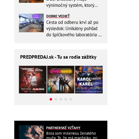
výnimočný systém, ktorý
ešte aj šetrí náklady
DOBRE VEDIEŤ
Cesta od odberu krvi až po
výsledok: Unikátny pohľad
do špičkového laboratória na
Slovensku
PREDPREDAJ
.sk - Tu sa rodia zážitky
PARTNERSKÉ VZŤAHY
Bola som milenkou ženatého
muža: To, že má manželku, mi