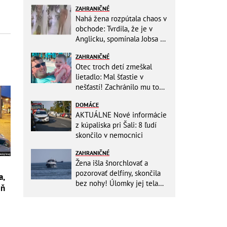
ZAHRANIČNÉ
Nahá žena rozpútala chaos v
obchode: Tvrdila, že je v
Anglicku, spomínala Jobsa aj
amfetamín
ZAHRANIČNÉ
Otec troch detí zmeškal
lietadlo: Mal šťastie v
nešťastí! Zachránilo mu to
život
DOMÁCE
AKTUÁLNE Nové informácie
z kúpaliska pri Šali: 8 ľudí
skončilo v nemocnici
ZAHRANIČNÉ
Žena išla šnorchlovať a
pozorovať delfíny, skončila
a,
bez nohy! Úlomky jej tela
eň
zostali v mori