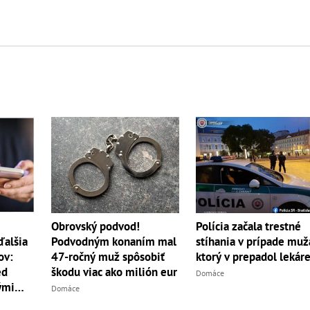
Obrovský podvod!
Polícia začala trestné
ďalšia
Podvodným konaním mal
stíhania v prípade muž
ov:
47-ročný muž spôsobiť
ktorý v prepadol lekár
ed
škodu viac ako milión eur
Domáce
ými
Domáce