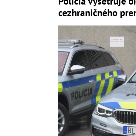
Polícia vyšetruje 
cezhraničného pre