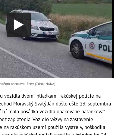
a nožom ohrozoval ženy (Zdroj: HAKA)
 vozidla dvomi hliadkami rakúskej polície na
echod Moravský Svätý Ján došlo ešte 23. septembra
mácií mala posádka vozidla opakovane natankovať
z zaplatenia. Vozidlo výzvy na zastavenie
te na rakúskom území použila výstrely, poškodila
 vozidlo rakúskej polícii stratilo. Následne ho 24.