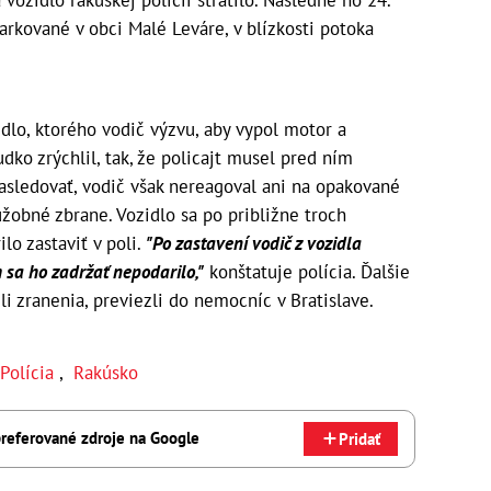
arkované v obci Malé Leváre, v blízkosti potoka
idlo, ktorého vodič výzvu, aby vypol motor a
udko zrýchlil, tak, že policajt musel pred ním
nasledovať, vodič však nereagoval ani na opakované
lužobné zbrane. Vozidlo sa po približne troch
lo zastaviť v poli.
"Po zastavení vodič z vozidla
m sa ho zadržať nepodarilo,"
konštatuje polícia. Ďalšie
li zranenia, previezli do nemocníc v Bratislave.
Polícia
,
Rakúsko
referované zdroje na Google
Pridať