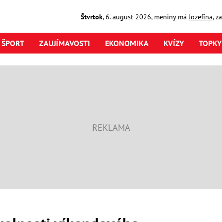
Štvrtok
,
6. august
2026
,
meniny má
Jozefína
, z
ŠPORT
ZAUJÍMAVOSTI
EKONOMIKA
KVÍZY
TOPKY