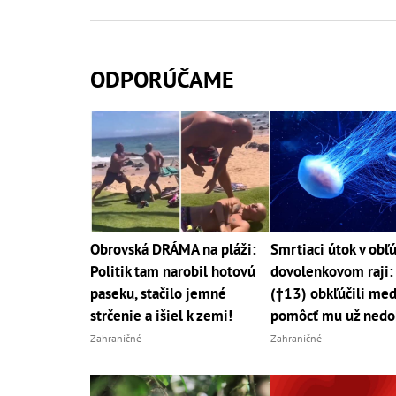
ODPORÚČAME
Obrovská DRÁMA na pláži:
Smrtiaci útok v ob
Politik tam narobil hotovú
dovolenkovom raji:
paseku, stačilo jemné
(†13) obkľúčili med
strčenie a išiel k zemi!
pomôcť mu už nedo
Zahraničné
Zahraničné