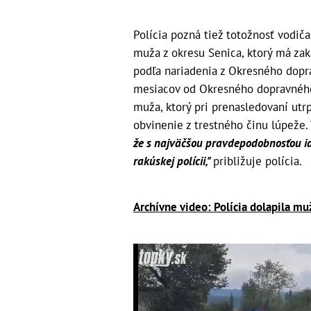
Polícia pozná tiež totožnosť vodiča
muža z okresu Senica, ktorý má za
podľa nariadenia z Okresného dopra
mesiacov od Okresného dopravného
muža, ktorý pri prenasledovaní utrp
obvinenie z trestného činu lúpeže.
že s najväčšou pravdepodobnosťou id
rakúskej polícii,"
približuje polícia.
Archívne video: Polícia dolapila mu