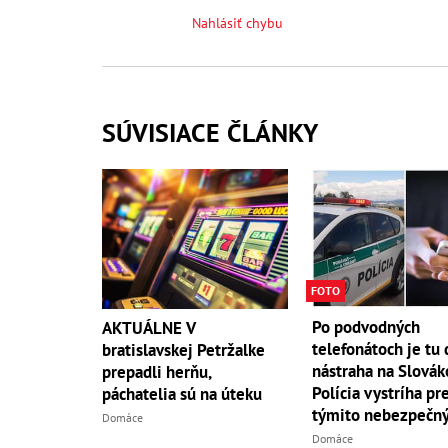
Nahlásiť chybu
SÚVISIACE ČLÁNKY
FOTO
Po podvodných
AKTUÁLNE V
telefonátoch je tu 
bratislavskej Petržalke
nástraha na Slovák
prepadli herňu,
Polícia vystríha pr
páchatelia sú na úteku
týmito nebezpečn
Domáce
SMS-kami!
Domáce