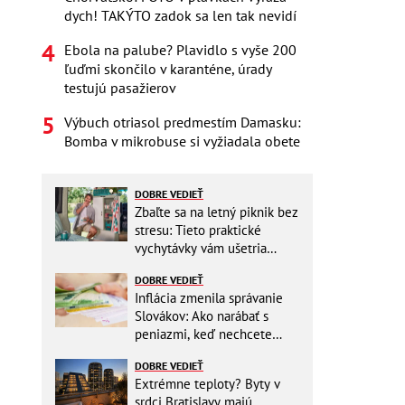
dych! TAKÝTO zadok sa len tak nevidí
Ebola na palube? Plavidlo s vyše 200
ľuďmi skončilo v karanténe, úrady
testujú pasažierov
Výbuch otriasol predmestím Damasku:
Bomba v mikrobuse si vyžiadala obete
DOBRE VEDIEŤ
Zbaľte sa na letný piknik bez
stresu: Tieto praktické
vychytávky vám ušetria
miesto v batohu!
DOBRE VEDIEŤ
Inflácia zmenila správanie
Slovákov: Ako narábať s
peniazmi, keď nechcete
zbytočne riskovať?
DOBRE VEDIEŤ
Extrémne teploty? Byty v
srdci Bratislavy majú