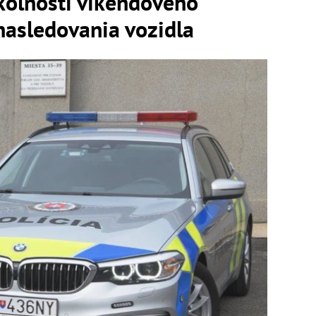
okolnosti víkendového
nasledovania vozidla