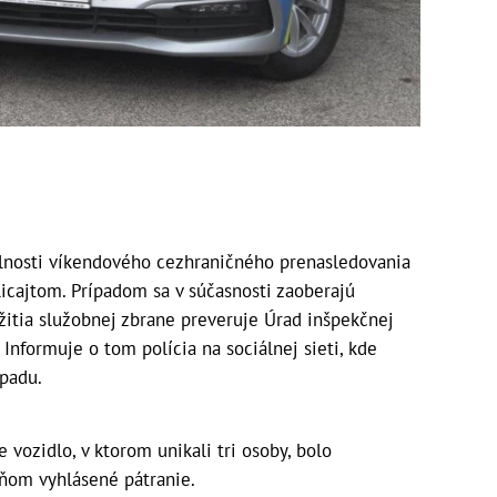
olnosti víkendového cezhraničného prenasledovania
licajtom. Prípadom sa v súčasnosti zaoberajú
užitia služobnej zbrane preveruje Úrad inšpekčnej
 Informuje o tom polícia na sociálnej sieti, kde
ípadu.
 vozidlo, v ktorom unikali tri osoby, bolo
ňom vyhlásené pátranie.