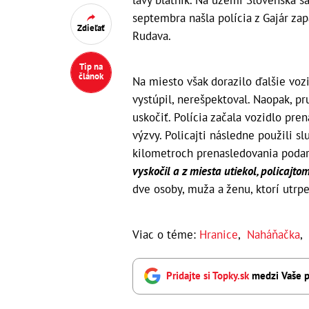
septembra našla polícia z Gajár zap
Zdieľať
Rudava.
Tip na
článok
Na miesto však dorazilo ďalšie voz
vystúpil, nerešpektoval. Naopak, pr
uskočiť. Polícia začala vozidlo pre
výzvy. Policajti následne použili s
kilometroch prenasledovania podari
vyskočil a z miesta utiekol, policajto
dve osoby, muža a ženu, ktorí utrpe
Viac o téme:
Hranice
,
Naháňačka
,
Pridajte si Topky.sk
medzi Vaše p