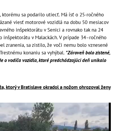
, ktorému sa podarilo utiecť. Má ísť o 25-ročného
kázané viesť motorové vozidlá na dobu 50 mesiacov
vného inšpektorátu v Senici a rovnako tak na 24
 inšpektorátu v Malackách. V prípade 34–ročného
el zranenia, sa zistilo, že voči nemu bolo vznesené
 Trestnému konaniu sa vyhýbal.
"Zároveň bolo zistené,
e o vodiča vozidla, ktoré predchádzajúci deň unikalo
ža, ktorý v Bratislave okradol a nožom ohrozoval ženy