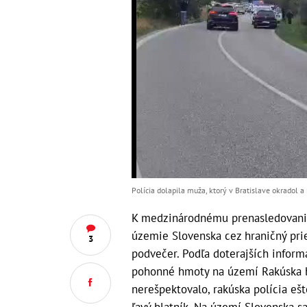
Polícia dolapila muža, ktorý v Bratislave okradol 
K medzinárodnému prenasledovaniu
územie Slovenska cez hraničný pri
3
podvečer. Podľa doterajších infor
pohonné hmoty na území Rakúska be
nerešpektovalo, rakúska polícia eš
ľavý blatník. Na území Slovenska sa