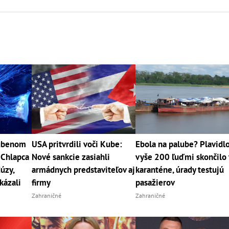
ľúbenom
USA pritvrdili voči Kube:
Ebola na palube? Plavidlo
 Chlapca
Nové sankcie zasiahli
vyše 200 ľuďmi skončilo 
úzy,
armádnych predstaviteľov aj
karanténe, úrady testujú
kázali
firmy
pasažierov
Zahraničné
Zahraničné