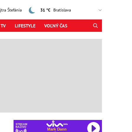
ajtra Štefánia
31 °C
 TV
LIFESTYLE
VOĽNÝ ČAS
STREAM
NAŽIVO
Mark Dann