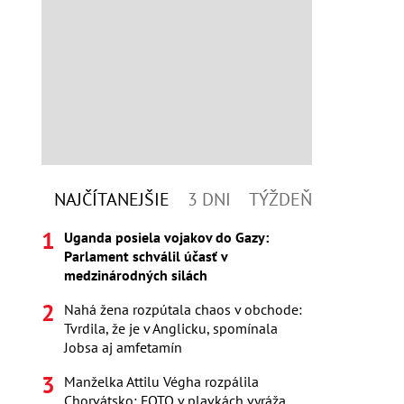
NAJČÍTANEJŠIE
3 DNI
TÝŽDEŇ
Uganda posiela vojakov do Gazy:
Parlament schválil účasť v
medzinárodných silách
Nahá žena rozpútala chaos v obchode:
Tvrdila, že je v Anglicku, spomínala
Jobsa aj amfetamín
Manželka Attilu Végha rozpálila
Chorvátsko: FOTO v plavkách vyráža