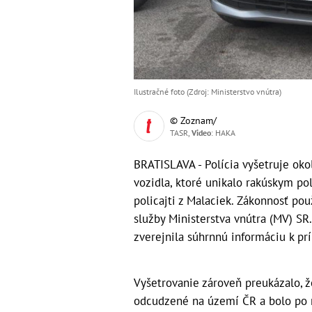
Ilustračné foto (Zdroj: Ministerstvo vnútra)
© Zoznam/
TASR,
Video
: HAKA
BRATISLAVA - Polícia vyšetruje ok
vozidla, ktoré unikalo rakúskym po
policajti z Malaciek. Zákonnosť po
služby Ministerstva vnútra (MV) SR.
zverejnila súhrnnú informáciu k pr
Vyšetrovanie zároveň preukázalo, že
odcudzené na území ČR a bolo po 