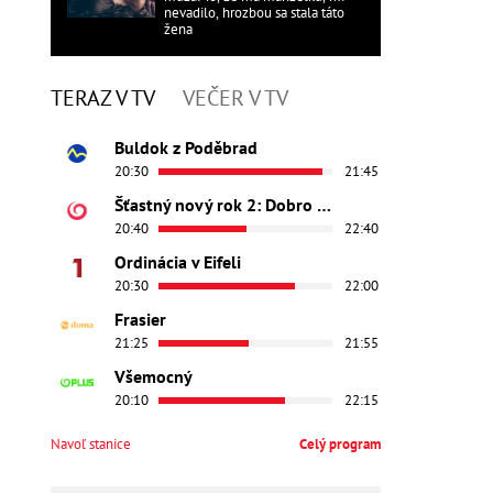
nevadilo, hrozbou sa stala táto
žena
TERAZ V TV
VEČER V TV
Buldok z Poděbrad
20:30
21:45
Šťastný nový rok 2: Dobro došli
20:40
22:40
Ordinácia v Eifeli
20:30
22:00
Frasier
21:25
21:55
Všemocný
20:10
22:15
Navoľ stanice
Celý program