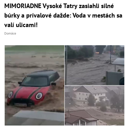
MIMORIADNE Vysoké Tatry zasiahli silné
búrky a prívalové dažde: Voda v mestách sa
valí ulicami!
Domáce