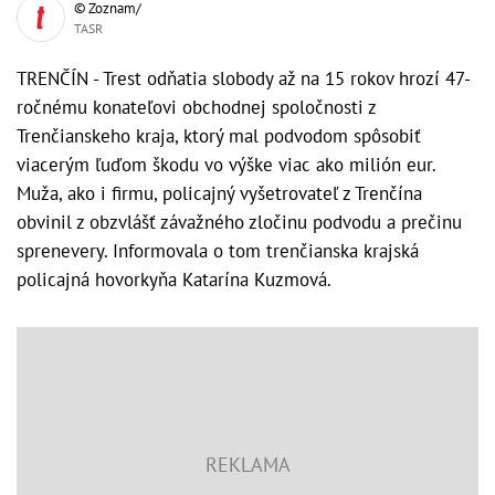
© Zoznam/
TASR
TRENČÍN - Trest odňatia slobody až na 15 rokov hrozí 47-
ročnému konateľovi obchodnej spoločnosti z
Trenčianskeho kraja, ktorý mal podvodom spôsobiť
viacerým ľuďom škodu vo výške viac ako milión eur.
Muža, ako i firmu, policajný vyšetrovateľ z Trenčína
obvinil z obzvlášť závažného zločinu podvodu a prečinu
sprenevery. Informovala o tom trenčianska krajská
policajná hovorkyňa Katarína Kuzmová.