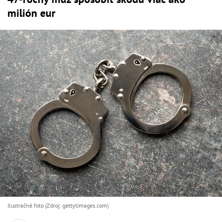
milión eur
Ilustračné foto (Zdroj: gettytimages.com)