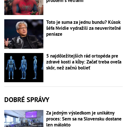
problém s vetrami
Toto je suma za jednu bundu? Kúsok
šéfa Nvidie vydražili za neuveriteľné
peniaze
5 najdôležitejších rád ortopéda pre
zdravé kosti a kĺby: Začať treba oveľa
skôr, než začnú bolieť
DOBRÉ SPRÁVY
Za jedným výsledkom je unikátny
proces: Sem sa na Slovensku dostane
len málokto