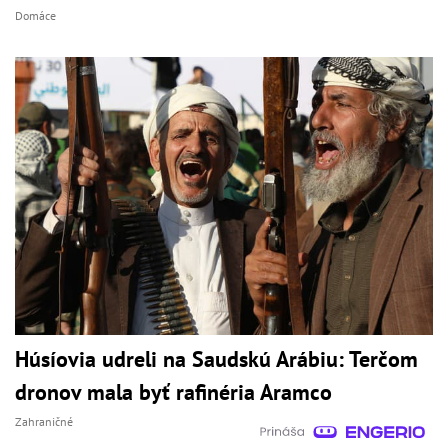
Domáce
Húsíovia udreli na Saudskú Arábiu: Terčom
dronov mala byť rafinéria Aramco
Zahraničné