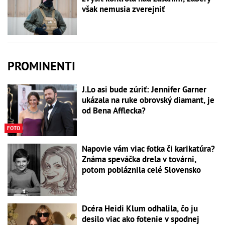
však nemusia zverejniť
PROMINENTI
J.Lo asi bude zúriť: Jennifer Garner
ukázala na ruke obrovský diamant, je
od Bena Afflecka?
FOTO
Napovie vám viac fotka či karikatúra?
Známa speváčka drela v továrni,
potom pobláznila celé Slovensko
Dcéra Heidi Klum odhalila, čo ju
desilo viac ako fotenie v spodnej