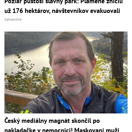
Požiar pustoší slávny park: Plamene zničili
už 176 hektárov, návštevníkov evakuovali
Zahraničné
Český mediálny magnát skončil po
nakladačke v nemocnici! Maskovaní muži