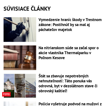
SÚVISIACE ČLÁNKY
Vymedzenie hraníc škody v Trestnom
zákone: Postihnúť by sa mal aj
páchateľov majetok
Na nitrianskom súde sa začal spor o
akcie vlastníka Thermalparku v
Poľnom Kesove
Štát sa zbavuje nepotrebných
nehnuteľností: Táto ponuka vás
odrovná, byt v dezolátnom stave či
obrovský kaštieľ!
FOTO
Polícia vyšetruje podvod na mužovi z