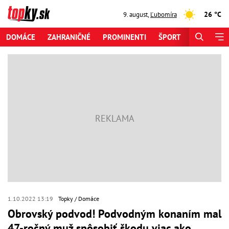
26 °C
9. august
,
Ľubomíra
DOMÁCE
ZAHRANIČNÉ
PROMINENTI
ŠPORT
ZAUJÍMAV
1.10.2022 13:19
Topky
Domáce
Obrovský podvod! Podvodným konaním mal
47-ročný muž spôsobiť škodu viac ako