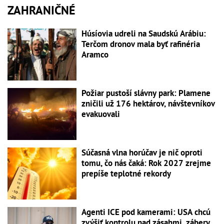
ZAHRANIČNÉ
Húsíovia udreli na Saudskú Arábiu:
Terčom dronov mala byť rafinéria
Aramco
Požiar pustoší slávny park: Plamene
zničili už 176 hektárov, návštevníkov
evakuovali
Súčasná vlna horúčav je nič oproti
tomu, čo nás čaká: Rok 2027 zrejme
prepíše teplotné rekordy
Agenti ICE pod kamerami: USA chcú
zvýšiť kontrolu nad zásahmi, zábery