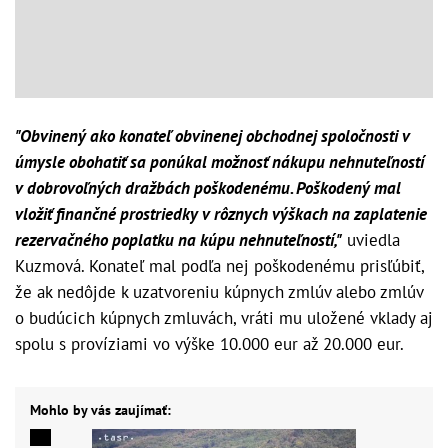
"Obvinený ako konateľ obvinenej obchodnej spoločnosti v
úmysle obohatiť sa ponúkal možnosť nákupu nehnuteľností
v dobrovoľných dražbách poškodenému. Poškodený mal
vložiť finančné prostriedky v rôznych výškach na zaplatenie
rezervačného poplatku na kúpu nehnuteľností,"
uviedla
Kuzmová. Konateľ mal podľa nej poškodenému prisľúbiť,
že ak nedôjde k uzatvoreniu kúpnych zmlúv alebo zmlúv
o budúcich kúpnych zmluvách, vráti mu uložené vklady aj
spolu s províziami vo výške 10.000 eur až 20.000 eur.
Mohlo by vás zaujímať: