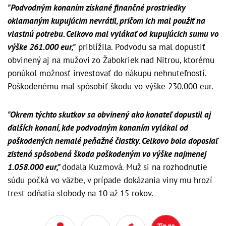
"Podvodným konaním získané finančné prostriedky
oklamaným kupujúcim nevrátil, pričom ich mal použiť na
vlastnú potrebu. Celkovo mal vylákať od kupujúcich sumu vo
výške 261.000 eur,"
priblížila. Podvodu sa mal dopustiť
obvinený aj na mužovi zo Žabokriek nad Nitrou, ktorému
ponúkol možnosť investovať do nákupu nehnuteľností.
Poškodenému mal spôsobiť škodu vo výške 230.000 eur.
"Okrem týchto skutkov sa obvinený ako konateľ dopustil aj
ďalších konaní, kde podvodným konaním vylákal od
poškodených nemalé peňažné čiastky. Celkovo bola doposiaľ
zistená spôsobená škoda poškodeným vo výške najmenej
1.058.000 eur,"
dodala Kuzmová. Muž si na rozhodnutie
súdu počká vo väzbe, v prípade dokázania viny mu hrozí
trest odňatia slobody na 10 až 15 rokov.
Tip na