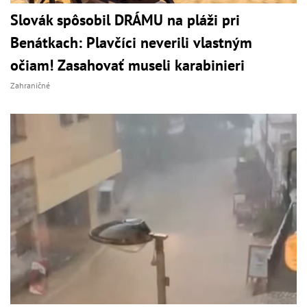
Slovák spôsobil DRÁMU na pláži pri
Benátkach: Plavčíci neverili vlastným
očiam! Zasahovať museli karabinieri
Zahraničné