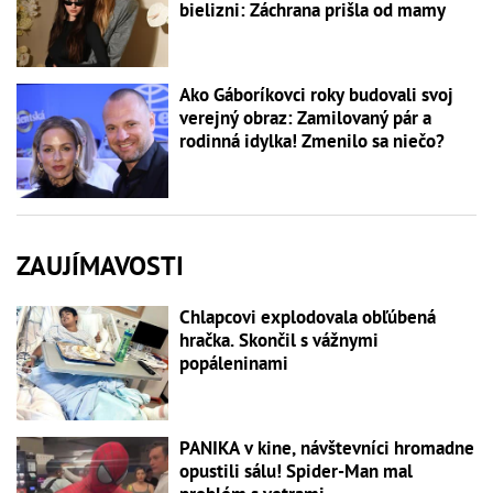
bielizni: Záchrana prišla od mamy
Ako Gáboríkovci roky budovali svoj
verejný obraz: Zamilovaný pár a
rodinná idylka! Zmenilo sa niečo?
ZAUJÍMAVOSTI
Chlapcovi explodovala obľúbená
hračka. Skončil s vážnymi
popáleninami
PANIKA v kine, návštevníci hromadne
opustili sálu! Spider-Man mal