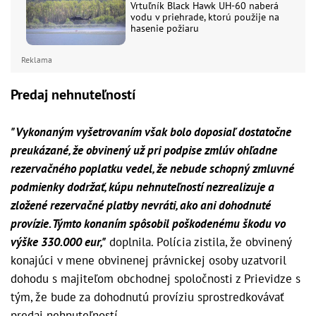
Vrtuľník Black Hawk UH-60 naberá
vodu v priehrade, ktorú použije na
hasenie požiaru
Reklama
Predaj nehnuteľností
"Vykonaným vyšetrovaním však bolo doposiaľ dostatočne
preukázané, že obvinený už pri podpise zmlúv ohľadne
rezervačného poplatku vedel, že nebude schopný zmluvné
podmienky dodržať, kúpu nehnuteľností nezrealizuje a
zložené rezervačné platby nevráti, ako ani dohodnuté
provízie. Týmto konaním spôsobil poškodenému škodu vo
výške 330.000 eur,"
doplnila. Polícia zistila, že obvinený
konajúci v mene obvinenej právnickej osoby uzatvoril
dohodu s majiteľom obchodnej spoločnosti z Prievidze s
tým, že bude za dohodnutú províziu sprostredkovávať
predaj nehnuteľností.