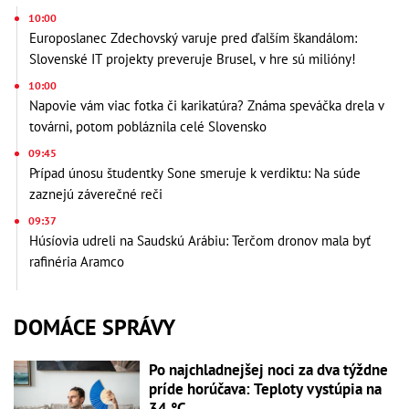
10:00
Europoslanec Zdechovský varuje pred ďalším škandálom:
Slovenské IT projekty preveruje Brusel, v hre sú milióny!
10:00
Napovie vám viac fotka či karikatúra? Známa speváčka drela v
továrni, potom pobláznila celé Slovensko
09:45
Prípad únosu študentky Sone smeruje k verdiktu: Na súde
zaznejú záverečné reči
09:37
Húsíovia udreli na Saudskú Arábiu: Terčom dronov mala byť
rafinéria Aramco
DOMÁCE SPRÁVY
Po najchladnejšej noci za dva týždne
príde horúčava: Teploty vystúpia na
34 °C