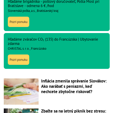
Hľadáme brigádnika - poštový doručovateľ, Pošta Most pri
Bratislave - odmena 6 € /hod
Slovenská pošta, a.s., Bratislavský kraj
Pozri ponuku
Hľadáme zváračov CO₂ (135) do Francúzska | Ubytovanie
zdarma
CHRISTAL s. r. o., Francúzsko
Pozri ponuku
Inflácia zmenila správanie Slovákov:
Ako narábať s peniazmi, keď
nechcete zbytočne riskovať?
Zbaľte sa na letný piknik bez stresu: