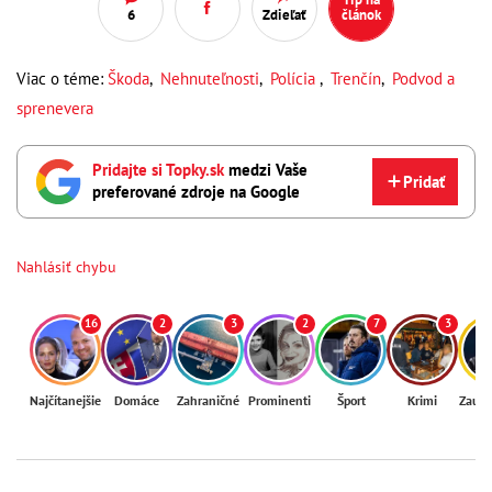
6
Zdieľať
článok
Viac o téme:
Škoda
,
Nehnuteľnosti
,
Polícia
,
Trenčín
,
Podvod a
sprenevera
Pridajte si Topky.sk
medzi Vaše
Pridať
preferované zdroje na Google
Nahlásiť chybu
16
2
3
2
7
3
Najčítanejšie
Domáce
Zahraničné
Prominenti
Šport
Krimi
Zaují