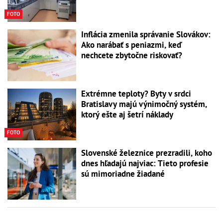
FOTO
Inflácia zmenila správanie Slovákov:
Ako narábať s peniazmi, keď
nechcete zbytočne riskovať?
Extrémne teploty? Byty v srdci
Bratislavy majú výnimočný systém,
ktorý ešte aj šetrí náklady
FOTO
Slovenské železnice prezradili, koho
dnes hľadajú najviac: Tieto profesie
sú mimoriadne žiadané