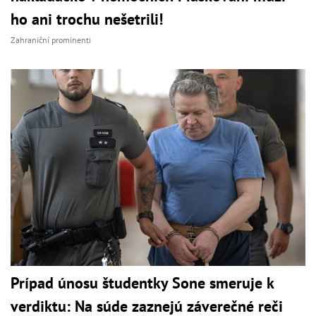
ho ani trochu nešetrili!
Zahraniční prominenti
Prípad únosu študentky Sone smeruje k
verdiktu: Na súde zaznejú záverečné reči