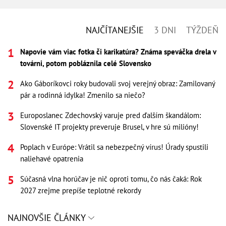
NAJČÍTANEJŠIE
3 DNI
TÝŽDEŇ
Napovie vám viac fotka či karikatúra? Známa speváčka drela v
továrni, potom pobláznila celé Slovensko
Ako Gáboríkovci roky budovali svoj verejný obraz: Zamilovaný
pár a rodinná idylka! Zmenilo sa niečo?
Europoslanec Zdechovský varuje pred ďalším škandálom:
Slovenské IT projekty preveruje Brusel, v hre sú milióny!
Poplach v Európe: Vrátil sa nebezpečný vírus! Úrady spustili
naliehavé opatrenia
Súčasná vlna horúčav je nič oproti tomu, čo nás čaká: Rok
2027 zrejme prepíše teplotné rekordy
NAJNOVŠIE ČLÁNKY