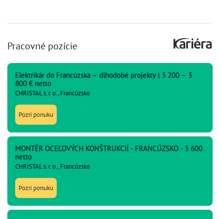
Pracovné pozície
Elektrikár do Francúzska – dlhodobé projekty | 3 200 – 3
800 € netto
CHRISTAL s. r. o., Francúzsko
Pozri ponuku
MONTÉR OCEĽOVÝCH KONŠTRUKCIÍ - FRANCÚZSKO - 3 600
netto
CHRISTAL s. r. o., Francúzsko
Pozri ponuku