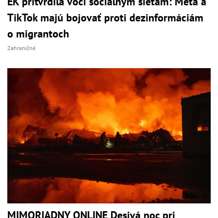
EK pritvrdila voči sociálnym sieťam: Meta a
TikTok majú bojovať proti dezinformáciám
o migrantoch
Zahraničné
MIMORIADNY ONLINE Desivá noc pri