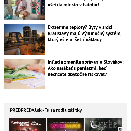
ušetria miesto v batohu!
Extrémne teploty? Byty v srdci
Bratislavy majú výnimočný systém,
ktorý ešte aj šetrí náklady
Inflácia zmenila správanie Slovákov:
Ako narábať s peniazmi, keď
nechcete zbytočne riskovať?
PREDPREDAJ
.sk - Tu sa rodia zážitky