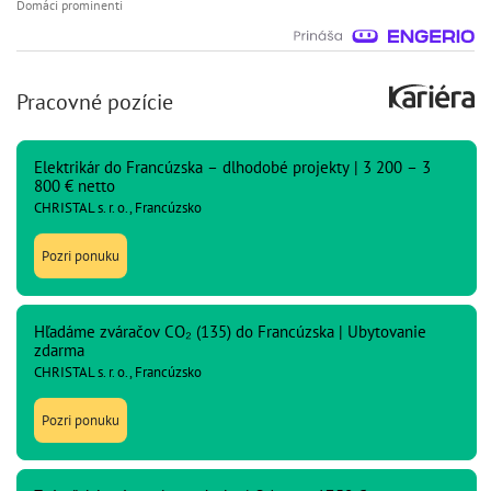
Domáci prominenti
Pracovné pozície
Elektrikár do Francúzska – dlhodobé projekty | 3 200 – 3
800 € netto
CHRISTAL s. r. o., Francúzsko
Pozri ponuku
Hľadáme zváračov CO₂ (135) do Francúzska | Ubytovanie
zdarma
CHRISTAL s. r. o., Francúzsko
Pozri ponuku