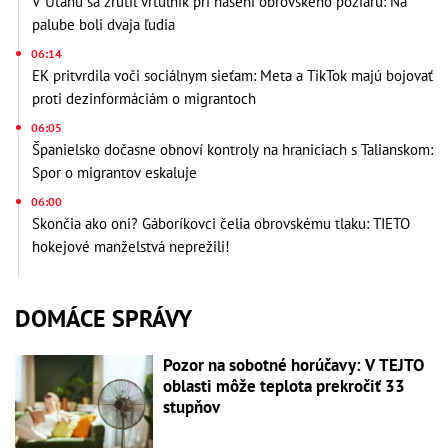
V Utahu sa zrútil vrtuľník pri hasení obrovského požiaru: Na
palube boli dvaja ľudia
06:14
EK pritvrdila voči sociálnym sieťam: Meta a TikTok majú bojovať
proti dezinformáciám o migrantoch
06:05
Španielsko dočasne obnoví kontroly na hraniciach s Talianskom:
Spor o migrantov eskaluje
06:00
Skončia ako oni? Gáboríkovci čelia obrovskému tlaku: TIETO
hokejové manželstvá neprežili!
DOMÁCE SPRÁVY
Pozor na sobotné horúčavy: V TEJTO
oblasti môže teplota prekročiť 33
stupňov