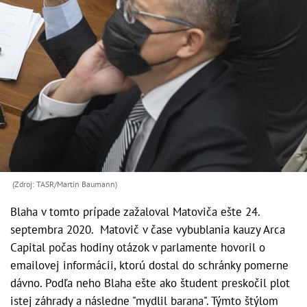
(Zdroj: TASR/Martin Baumann)
Blaha v tomto prípade zažaloval Matoviča ešte 24.
septembra 2020. Matovič v čase vybublania kauzy Arca
Capital počas hodiny otázok v parlamente hovoril o
emailovej informácii, ktorú dostal do schránky pomerne
dávno. Podľa neho Blaha ešte ako študent preskočil plot
istej záhrady a následne "mydlil barana". Týmto štýlom