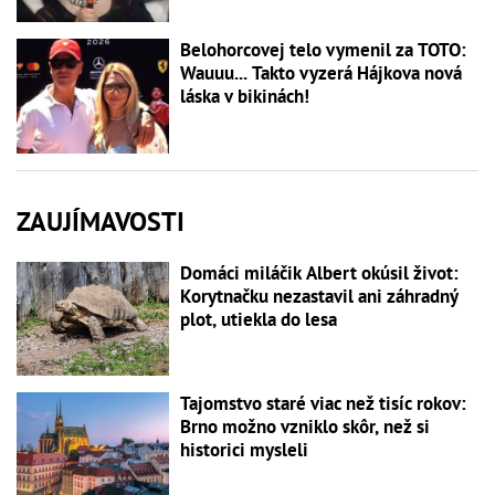
Belohorcovej telo vymenil za TOTO:
Wauuu... Takto vyzerá Hájkova nová
láska v bikinách!
ZAUJÍMAVOSTI
Domáci miláčik Albert okúsil život:
Korytnačku nezastavil ani záhradný
plot, utiekla do lesa
Tajomstvo staré viac než tisíc rokov:
Brno možno vzniklo skôr, než si
historici mysleli