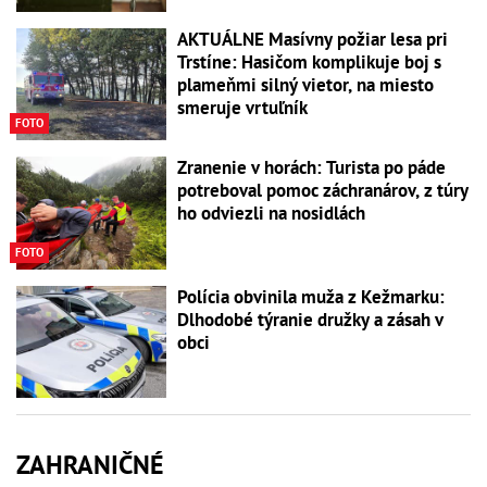
AKTUÁLNE Masívny požiar lesa pri
Trstíne: Hasičom komplikuje boj s
plameňmi silný vietor, na miesto
smeruje vrtuľník
FOTO
Zranenie v horách: Turista po páde
potreboval pomoc záchranárov, z túry
ho odviezli na nosidlách
FOTO
Polícia obvinila muža z Kežmarku:
Dlhodobé týranie družky a zásah v
obci
ZAHRANIČNÉ