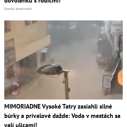
dovolenku s rodičmi!
Domáci prominenti
MIMORIADNE Vysoké Tatry zasiahli silné
búrky a prívalové dažde: Voda v mestách sa
valí ulicami!