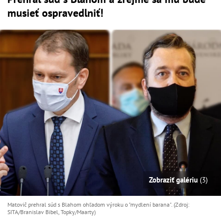
musieť ospravedlniť!
Zobraziť galériu
(3)
Matovič prehral súd s Blahom ohľadom výroku o "mydlení barana". (Zdroj:
SITA/Branislav Bibel, Topky/Maarty)