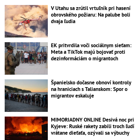
V Utahu sa zrútil vrtuľník pri hasení
obrovského požiaru: Na palube boli
dvaja ľudia
EK pritvrdila voči sociálnym sieťam:
Meta a TikTok majú bojovať proti
dezinformáciám o migrantoch
Španielsko dočasne obnoví kontroly
na hraniciach s Talianskom: Spor o
migrantov eskaluje
MIMORIADNY ONLINE Desivá noc pri
Kyjeve: Ruské rakety zabili troch ľudí
vrátane dieťaťa, ozývali sa výbuchy