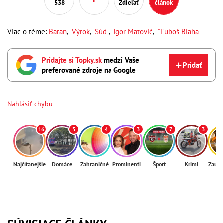
538
Zdieľať
článok
Viac o téme:
Baran
,
Výrok
,
Súd
,
Igor Matovič
,
ˇĽuboš Blaha
Pridajte si Topky.sk
medzi Vaše
Pridať
preferované zdroje na Google
Nahlásiť chybu
16
3
4
3
7
3
Najčítanejšie
Domáce
Zahraničné
Prominenti
Šport
Krimi
Zaují