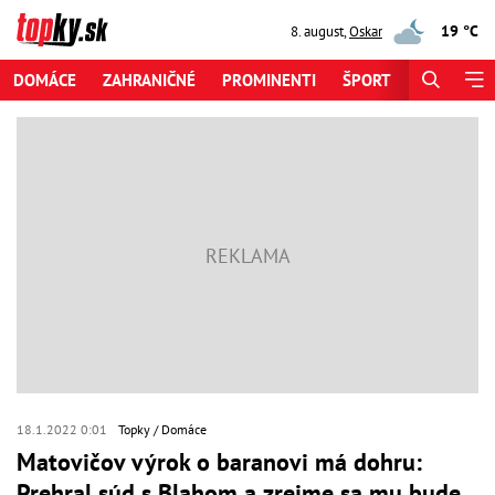
19 °C
8. august
,
Oskar
DOMÁCE
ZAHRANIČNÉ
PROMINENTI
ŠPORT
ZAUJÍMAV
18.1.2022 0:01
Topky
Domáce
Matovičov výrok o baranovi má dohru:
Prehral súd s Blahom a zrejme sa mu bude