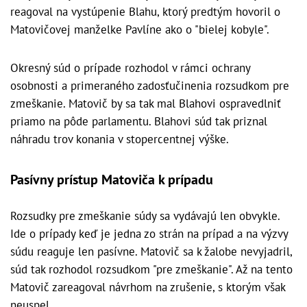
reagoval na vystúpenie Blahu, ktorý predtým hovoril o
Matovičovej manželke Pavlíne ako o "bielej kobyle".
Okresný súd o prípade rozhodol v rámci ochrany
osobnosti a primeraného zadosťučinenia rozsudkom pre
zmeškanie. Matovič by sa tak mal Blahovi ospravedlniť
priamo na pôde parlamentu. Blahovi súd tak priznal
náhradu trov konania v stopercentnej výške.
Pasívny prístup Matoviča k prípadu
Rozsudky pre zmeškanie súdy sa vydávajú len obvykle.
Ide o prípady keď je jedna zo strán na prípad a na výzvy
súdu reaguje len pasívne. Matovič sa k žalobe nevyjadril,
súd tak rozhodol rozsudkom "pre zmeškanie". Až na tento
Matovič zareagoval návrhom na zrušenie, s ktorým však
neuspel.