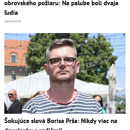
obrovského požiaru: Na palube boli dvaja
ľudia
Zahraničné
Šokujúce slová Borisa Prša: Nikdy viac na