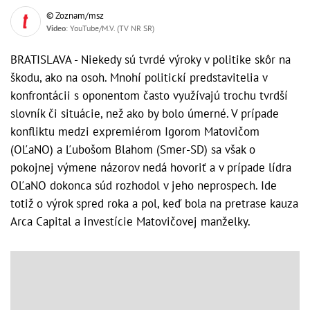
© Zoznam/msz
Video
: YouTube/M.V. (TV NR SR)
BRATISLAVA - Niekedy sú tvrdé výroky v politike skôr na
škodu, ako na osoh. Mnohí politickí predstavitelia v
konfrontácii s oponentom často využívajú trochu tvrdší
slovník či situácie, než ako by bolo úmerné. V prípade
konfliktu medzi expremiérom Igorom Matovičom
(OĽaNO) a Ľubošom Blahom (Smer-SD) sa však o
pokojnej výmene názorov nedá hovoriť a v prípade lídra
OĽaNO dokonca súd rozhodol v jeho neprospech. Ide
totiž o výrok spred roka a pol, keď bola na pretrase kauza
Arca Capital a investície Matovičovej manželky.