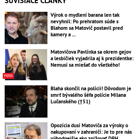
SÚVISIACE ČLÁNKY
Výrok o mydlení barana len tak
nevyhnil: Po prehratom súde s
Blahom sa Matovič postavil pred
kamery a ...
Matovičova Pavlínka sa okrem gejov
a lesbičiek vyjadrila aj k prezidentke:
Nemusí sa miešať do všetkého!
FOTO
Blaha skončil na polícii! Dôvodom je
smrť bývalého šéfa polície Milana
Lučanského (†51)
Opozícia dusí Matoviča za výroky o
nakupovaní v zahraničí: Je to pre nás
výhodnejšie ako znižovať DPH,