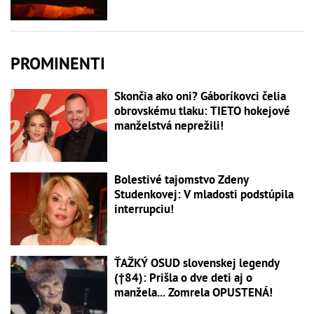
PROMINENTI
Skončia ako oni? Gáboríkovci čelia
obrovskému tlaku: TIETO hokejové
manželstvá neprežili!
Bolestivé tajomstvo Zdeny
Studenkovej: V mladosti podstúpila
interrupciu!
ŤAŽKÝ OSUD slovenskej legendy
(†84): Prišla o dve deti aj o
manžela... Zomrela OPUSTENÁ!