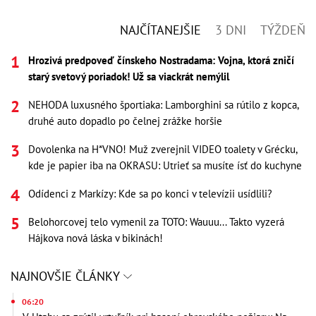
NAJČÍTANEJŠIE
3 DNI
TÝŽDEŇ
Hrozivá predpoveď čínskeho Nostradama: Vojna, ktorá zničí
starý svetový poriadok! Už sa viackrát nemýlil
NEHODA luxusného športiaka: Lamborghini sa rútilo z kopca,
druhé auto dopadlo po čelnej zrážke horšie
Dovolenka na H*VNO! Muž zverejnil VIDEO toalety v Grécku,
kde je papier iba na OKRASU: Utrieť sa musíte ísť do kuchyne
Odídenci z Markízy: Kde sa po konci v televízii usídlili?
Belohorcovej telo vymenil za TOTO: Wauuu... Takto vyzerá
Hájkova nová láska v bikinách!
NAJNOVŠIE ČLÁNKY
06:20