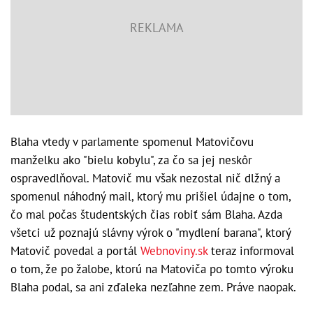
Blaha vtedy v parlamente spomenul Matovičovu
manželku ako "bielu kobylu", za čo sa jej neskôr
ospravedlňoval. Matovič mu však nezostal nič dlžný a
spomenul náhodný mail, ktorý mu prišiel údajne o tom,
čo mal počas študentských čias robiť sám Blaha. Azda
všetci už poznajú slávny výrok o "mydlení barana", ktorý
Matovič povedal a portál
Webnoviny.sk
teraz informoval
o tom, že po žalobe, ktorú na Matoviča po tomto výroku
Blaha podal, sa ani zďaleka nezľahne zem. Práve naopak.