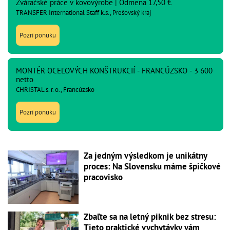
Zváračské práce v kovovýrobe | Odmena 17,50 €
TRANSFER International Staff k.s., Prešovský kraj
Pozri ponuku
MONTÉR OCEĽOVÝCH KONŠTRUKCIÍ - FRANCÚZSKO - 3 600
netto
CHRISTAL s. r. o., Francúzsko
Pozri ponuku
Za jedným výsledkom je unikátny
proces: Na Slovensku máme špičkové
pracovisko
Zbaľte sa na letný piknik bez stresu:
Tieto praktické vychytávky vám