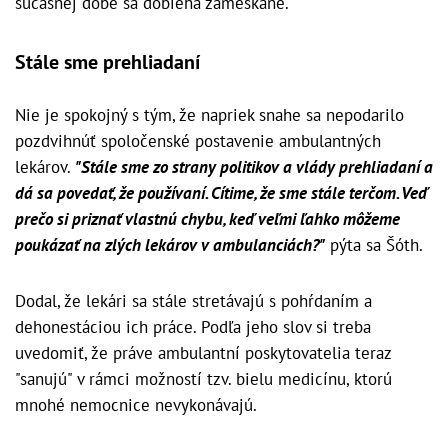
súčasnej dobe sa dobieha zameškané.
Stále sme prehliadaní
Nie je spokojný s tým, že napriek snahe sa nepodarilo
pozdvihnúť spoločenské postavenie ambulantných
lekárov.
"Stále sme zo strany politikov a vlády prehliadaní a
dá sa povedať, že používaní. Cítime, že sme stále terčom. Veď
prečo si priznať vlastnú chybu, keď veľmi ľahko môžeme
poukázať na zlých lekárov v ambulanciách?"
pýta sa Šóth.
Dodal, že lekári sa stále stretávajú s pohŕdaním a
dehonestáciou ich práce. Podľa jeho slov si treba
uvedomiť, že práve ambulantní poskytovatelia teraz
"sanujú" v rámci možností tzv. bielu medicínu, ktorú
mnohé nemocnice nevykonávajú.