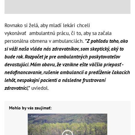
Rovnako si želá, aby mladí lekári chceli
vykonávať ambulantnú prácu, či to, aby sa začala
personálna obmena v ambulanciách.
"Z pohľadu toho, ako
si váži naša vláda nás zdravotníkov, som skeptický, aký to
bude rok. Rozpočet je pre ambulantných poskytovateľov
devastujúci. Mám obavu, že vznikne ešte väčšia priepasť -
nedofinancovanie, rušenie ambulancií a predĺženie čakacích
lehôt, nespokojní pacienti a následne frustrovaní
zdravotníci,"
uviedol.
Mohlo by vás zaujímať: