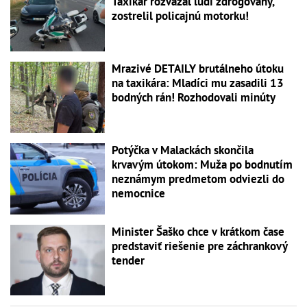
Taxikár rozvážal ľudí zdrogovaný,
zostrelil policajnú motorku!
Mrazivé DETAILY brutálneho útoku
na taxikára: Mladíci mu zasadili 13
bodných rán! Rozhodovali minúty
Potýčka v Malackách skončila
krvavým útokom: Muža po bodnutím
neznámym predmetom odviezli do
nemocnice
Minister Šaško chce v krátkom čase
predstaviť riešenie pre záchrankový
tender