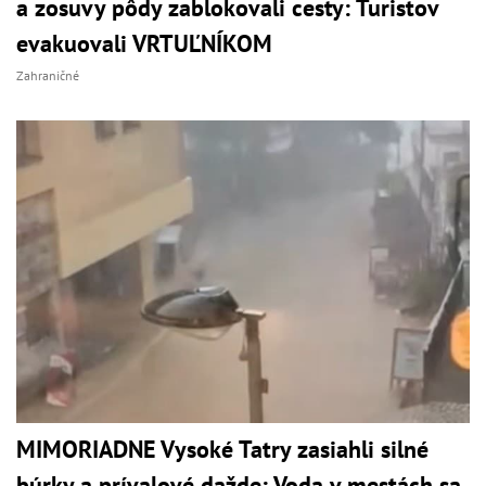
a zosuvy pôdy zablokovali cesty: Turistov
evakuovali VRTUĽNÍKOM
Zahraničné
MIMORIADNE Vysoké Tatry zasiahli silné
búrky a prívalové dažde: Voda v mestách sa