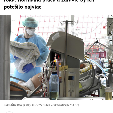
potešilo najviac
Ilustračné foto (Zdroj: SITA/Waltraud Grubitzsch/dpa via AP)