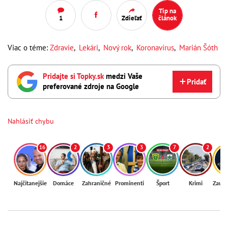
Tip na
1
Zdieľať
článok
Viac o téme:
Zdravie
,
Lekári
,
Nový rok
,
Koronavírus
,
Marián Šóth
Pridajte si Topky.sk
medzi Vaše
Pridať
preferované zdroje na Google
Nahlásiť chybu
16
2
3
3
7
2
Najčítanejšie
Domáce
Zahraničné
Prominenti
Šport
Krimi
Zaují