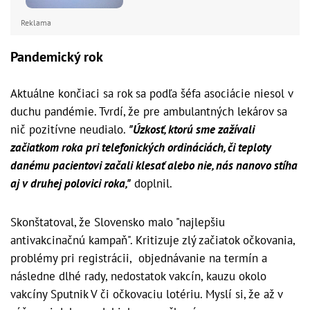
Reklama
Pandemický rok
Aktuálne končiaci sa rok sa podľa šéfa asociácie niesol v
duchu pandémie. Tvrdí, že pre ambulantných lekárov sa
nič pozitívne neudialo.
"Úzkosť, ktorú sme zažívali
začiatkom roka pri telefonických ordináciách, či teploty
danému pacientovi začali klesať alebo nie, nás nanovo stíha
aj v druhej polovici roka,"
doplnil.
Skonštatoval, že Slovensko malo "najlepšiu
antivakcinačnú kampaň". Kritizuje zlý začiatok očkovania,
problémy pri registrácii, objednávanie na termín a
následne dlhé rady, nedostatok vakcín, kauzu okolo
vakcíny Sputnik V či očkovaciu lotériu. Myslí si, že až v