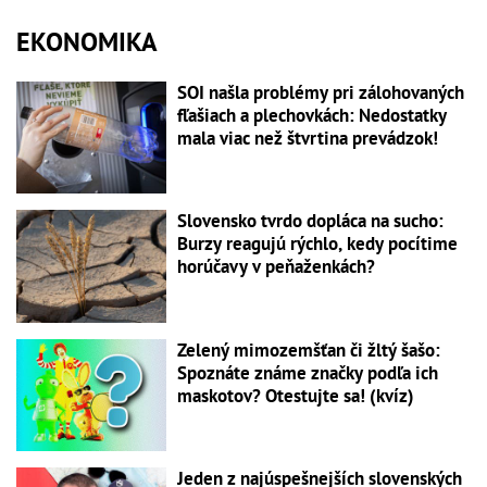
EKONOMIKA
SOI našla problémy pri zálohovaných
fľašiach a plechovkách: Nedostatky
mala viac než štvrtina prevádzok!
Slovensko tvrdo dopláca na sucho:
Burzy reagujú rýchlo, kedy pocítime
horúčavy v peňaženkách?
Zelený mimozemšťan či žltý šašo:
Spoznáte známe značky podľa ich
maskotov? Otestujte sa! (kvíz)
Jeden z najúspešnejších slovenských