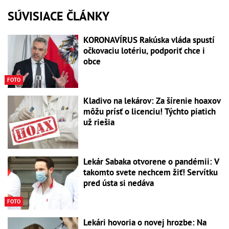
SÚVISIACE ČLÁNKY
KORONAVÍRUS Rakúska vláda spustí
očkovaciu lotériu, podporiť chce i
obce
FOTO
Kladivo na lekárov: Za šírenie hoaxov
môžu prísť o licenciu! Týchto piatich
už riešia
Lekár Sabaka otvorene o pandémii: V
takomto svete nechcem žiť! Servítku
pred ústa si nedáva
FOTO
Lekári hovoria o novej hrozbe: Na