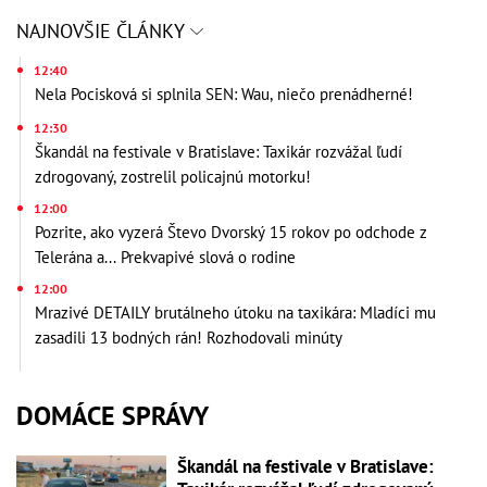
NAJNOVŠIE ČLÁNKY
12:40
Nela Pocisková si splnila SEN: Wau, niečo prenádherné!
12:30
Škandál na festivale v Bratislave: Taxikár rozvážal ľudí
zdrogovaný, zostrelil policajnú motorku!
12:00
Pozrite, ako vyzerá Števo Dvorský 15 rokov po odchode z
Telerána a... Prekvapivé slová o rodine
12:00
Mrazivé DETAILY brutálneho útoku na taxikára: Mladíci mu
zasadili 13 bodných rán! Rozhodovali minúty
DOMÁCE SPRÁVY
Škandál na festivale v Bratislave: