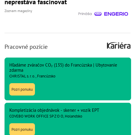
neprestáva fascinovať
Zoznam magazíny
Pracovné pozície
Hľadáme zváračov CO₂ (135) do Francúzska | Ubytovanie
zdarma
CHRISTAL s. r. o., Francúzsko
Pozri ponuku
Kompletizácia objednávok - skener + vozík EPT
COVEBO WORK OFFICE SP Z O O, Holandsko
Pozri ponuku