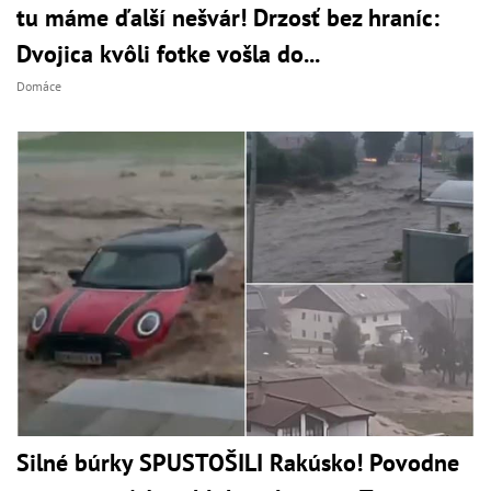
tu máme ďalší nešvár! Drzosť bez hraníc:
Dvojica kvôli fotke vošla do...
Domáce
Silné búrky SPUSTOŠILI Rakúsko! Povodne