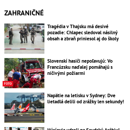
ZAHRANIČNÉ
Tragédia v Thajsku má desivé
pozadie: Chlapec sledoval násilný
obsah a zbraň priniesol aj do školy
Slovenskí hasiči nepoľavujú: Vo
Francúzsku naďalej pomáhajú s
ničivými požiarmi
FOTO
Napätie na letisku v Sydney: Dve
lietadlá delili od zrážky len sekundy!
Húsíovia udreli na Saudskú Arábiu!