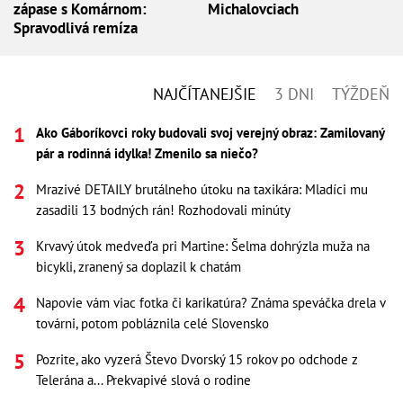
zápase s Komárnom:
Michalovciach
Spravodlivá remíza
NAJČÍTANEJŠIE
3 DNI
TÝŽDEŇ
Ako Gáboríkovci roky budovali svoj verejný obraz: Zamilovaný
pár a rodinná idylka! Zmenilo sa niečo?
Mrazivé DETAILY brutálneho útoku na taxikára: Mladíci mu
zasadili 13 bodných rán! Rozhodovali minúty
Krvavý útok medveďa pri Martine: Šelma dohrýzla muža na
bicykli, zranený sa doplazil k chatám
Napovie vám viac fotka či karikatúra? Známa speváčka drela v
továrni, potom pobláznila celé Slovensko
Pozrite, ako vyzerá Števo Dvorský 15 rokov po odchode z
Telerána a... Prekvapivé slová o rodine