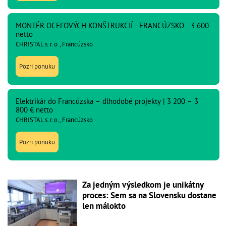
MONTÉR OCEĽOVÝCH KONŠTRUKCIÍ - FRANCÚZSKO - 3 600
netto
CHRISTAL s. r. o., Francúzsko
Pozri ponuku
Elektrikár do Francúzska – dlhodobé projekty | 3 200 – 3
800 € netto
CHRISTAL s. r. o., Francúzsko
Pozri ponuku
Za jedným výsledkom je unikátny
proces: Sem sa na Slovensku dostane
len málokto