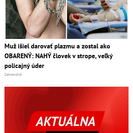
Muž išiel darovať plazmu a zostal ako
OBARENÝ: NAHÝ človek v strope, veľký
policajný úder
Zahraničné