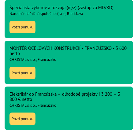
Špecialista výberov a rozvoja (m/ž) (zástup za MD/RD)
Národná diaľničná spoločnosť, a.s., Bratislava
Pozri ponuku
MONTÉR OCEĽOVÝCH KONŠTRUKCIÍ - FRANCÚZSKO - 3 600
netto
CHRISTAL s. r. o., Francúzsko
Pozri ponuku
Elektrikár do Francúzska – dlhodobé projekty | 3 200 – 3
800 € netto
CHRISTAL s. r. o., Francúzsko
Pozri ponuku