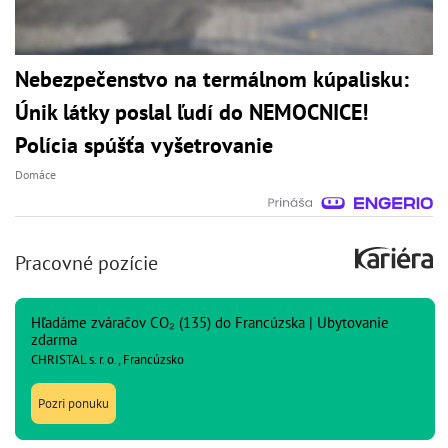
Nebezpečenstvo na termálnom kúpalisku:
Únik látky poslal ľudí do NEMOCNICE!
Polícia spúšťa vyšetrovanie
Domáce
Pracovné pozície
Hľadáme zváračov CO₂ (135) do Francúzska | Ubytovanie
zdarma
CHRISTAL s. r. o., Francúzsko
Pozri ponuku