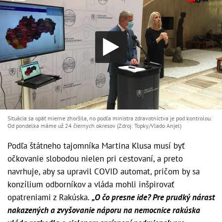
Situácia sa opäť mierne zhoršila, no podľa ministra zdravotníctva je pod kontrolou:
Od pondelka máme už 24 čiernych okresov (Zdroj: Topky/Vlado Anjel)
Podľa štátneho tajomníka Martina Klusa musí byť
očkovanie slobodou nielen pri cestovaní, a preto
navrhuje, aby sa upravil COVID automat, pričom by sa
konzílium odborníkov a vláda mohli inšpirovať
opatreniami z Rakúska.
„
O čo presne ide? Pre prudký nárast
nakazených a zvyšovanie náporu na nemocnice rakúska