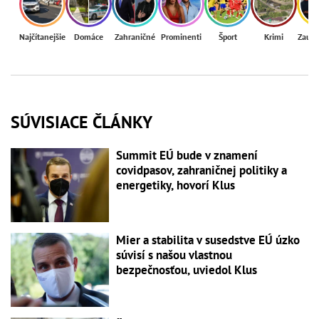
Najčítanejšie
Domáce
Zahraničné
Prominenti
Šport
Krimi
Zaují
SÚVISIACE ČLÁNKY
Summit EÚ bude v znamení
covidpasov, zahraničnej politiky a
energetiky, hovorí Klus
Mier a stabilita v susedstve EÚ úzko
súvisí s našou vlastnou
bezpečnosťou, uviedol Klus