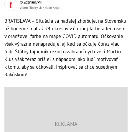
© Zoznam/PH
video
: Topky.sk / Vado Anjel
BRATISLAVA – Situácia sa naďalej zhoršuje, na Slovensku
už budeme mať až 24 okresov v čiernej farbe a len osem
v oranžovej farbe na mape COVID automatu. Očkovanie
však výrazne nenapreduje, aj keď sa očkuje čoraz viac
ľudí. Štátny tajomník rezortu zahraničných vecí Martin
Klus však teraz prišiel s nápadom, ako ľudí motivovať
k tomu, aby sa očkovali. Inšpirovať sa chce susedným
Rakúskom!