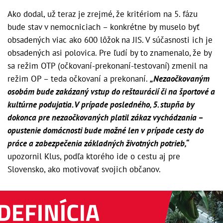
Ako dodal, už teraz je zrejmé, že kritériom na 5. fázu
bude stav v nemocniciach – konkrétne by muselo byť
obsadených viac ako 600 lôžok na JIS. V súčasnosti ich je
obsadených asi polovica. Pre ľudí by to znamenalo, že by
sa režim OTP (očkovaní-prekonaní-testovaní) zmenil na
režim OP – teda očkovaní a prekonaní.
„Nezaočkovaným
osobám bude zakázaný vstup do reštaurácií či na športové a
kultúrne podujatia. V prípade posledného, 5. stupňa by
dokonca pre nezaočkovaných platil zákaz vychádzania –
opustenie domácnosti bude možné len v prípade cesty do
práce a zabezpečenia základných životných potrieb,“
upozornil Klus, podľa ktorého ide o cestu aj pre
Slovensko, ako motivovať svojich občanov.