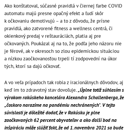
Ako konštatoval, súčasné pravidlá v čiernej farbe COVID
automatu majú presne opačný efekt a ľudí skôr
k očkovaniu demotivujú – a to z dôvodu, že prísne
pravidlá, ako zatvorené fitness a wellness centrá, či
okienkový predaj v reštauráciách, platia aj pre
očkovaných. Poukázal aj na to, že podľa jeho názoru nie
je férové, ak v okresoch so zlou epidemickou situáciou
a nízkou zaočkovanosťou trpeli tí zodpovední na úkor
tých, ktorí sa dajú očkovať.
A vo veľa prípadoch tak robia z iracionálnych dôvodov, aj
keď im to zdravotný stav dovoľuje.
„Úplne totiž súhlasím s
výrokom rakúskeho kancelára Alexandra Schallenberga, že
„čoskoro narazíme na pandémiu nechránených
”.
V tejto
súvislosti je dôležité dodať, že v Rakúsku je plne
zaočkovaných 62 percent obyvateľov a ako ďalší bod na
inšpiráciu môže slúžiť fakt, že od 1. novembra 2021 sa bude