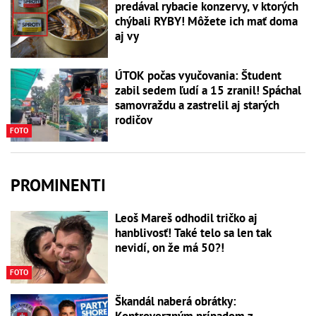
predával rybacie konzervy, v ktorých
chýbali RYBY! Môžete ich mať doma
aj vy
ÚTOK počas vyučovania: Študent
zabil sedem ľudí a 15 zranil! Spáchal
samovraždu a zastrelil aj starých
rodičov
FOTO
PROMINENTI
Leoš Mareš odhodil tričko aj
hanblivosť! Také telo sa len tak
nevidí, on že má 50?!
FOTO
Škandál naberá obrátky: