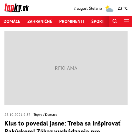
23 °C
7. august
,
Štefánia
DOMÁCE
ZAHRANIČNÉ
PROMINENTI
ŠPORT
ZAUJÍMAV
28.10.2021 9:57
Topky
Domáce
Klus to povedal jasne: Treba sa inšpirovať
Rakúskom! Zákaz vychádzania pre