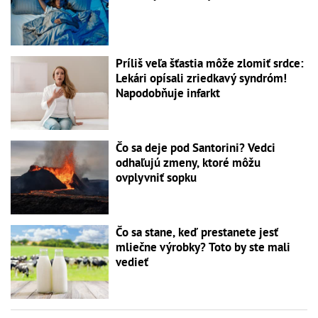
Príliš veľa šťastia môže zlomiť srdce:
Lekári opísali zriedkavý syndróm!
Napodobňuje infarkt
Čo sa deje pod Santorini? Vedci
odhaľujú zmeny, ktoré môžu
ovplyvniť sopku
Čo sa stane, keď prestanete jesť
mliečne výrobky? Toto by ste mali
vedieť