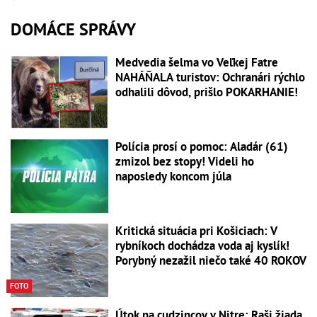
DOMÁCE SPRÁVY
Medvedia šelma vo Veľkej Fatre
NAHÁŇALA turistov: Ochranári rýchlo
odhalili dôvod, prišlo POKARHANIE!
Polícia prosí o pomoc: Aladár (61)
zmizol bez stopy! Videli ho
naposledy koncom júla
Kritická situácia pri Košiciach: V
rybníkoch dochádza voda aj kyslík!
Porybný nezažil niečo také 40 ROKOV
FOTO
Útok na cudzincov v Nitre: Raši žiada