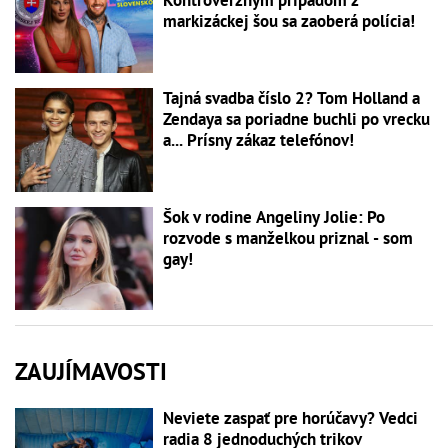
Kontroverzným prípadom z
markizáckej šou sa zaoberá polícia!
Tajná svadba číslo 2? Tom Holland a
Zendaya sa poriadne buchli po vrecku
a... Prísny zákaz telefónov!
Šok v rodine Angeliny Jolie: Po
rozvode s manželkou priznal - som
gay!
ZAUJÍMAVOSTI
Neviete zaspať pre horúčavy? Vedci
radia 8 jednoduchých trikov