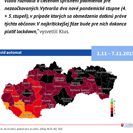
vláda rozhodla o cielenom sprísnení podmienok pre
nezaočkovaných. Vytvorila dva nové pandemické stupne (4.
+ 5. stupeň), v prípade ktorých sa obmedzenia dotknú práve
týchto občanov. V najkritickejšej fáze bude pre nich dokonca
platiť lockdown,“
vysvetlil Klus.