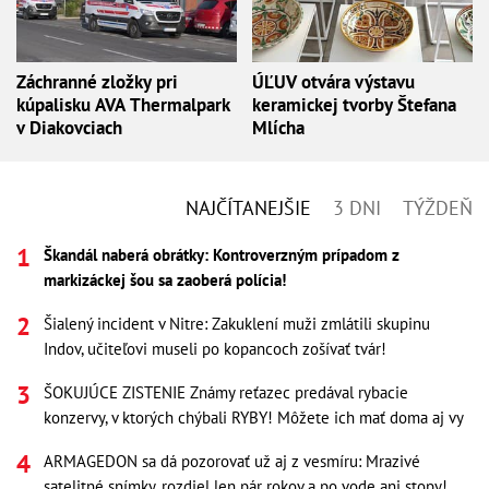
Záchranné zložky pri
ÚĽUV otvára výstavu
kúpalisku AVA Thermalpark
keramickej tvorby Štefana
v Diakovciach
Mlícha
NAJČÍTANEJŠIE
3 DNI
TÝŽDEŇ
Škandál naberá obrátky: Kontroverzným prípadom z
markizáckej šou sa zaoberá polícia!
Šialený incident v Nitre: Zakuklení muži zmlátili skupinu
Indov, učiteľovi museli po kopancoch zošívať tvár!
ŠOKUJÚCE ZISTENIE Známy reťazec predával rybacie
konzervy, v ktorých chýbali RYBY! Môžete ich mať doma aj vy
ARMAGEDON sa dá pozorovať už aj z vesmíru: Mrazivé
satelitné snímky, rozdiel len pár rokov a po vode ani stopy!