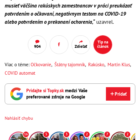
musieť väčšina rakúskych zamestnancov v práci preukázať
potvrdením o očkovaní, negatívnym testom na COVID-19
alebo potvrdením o prekonaní ochorenia
,“
uzavrel.
Tip na
904
Zdieľať
článok
Viac o téme:
Očkovanie
,
Štátny tajomník
,
Rakúsko
,
Martin Klus
,
COVID automat
Pridajte si Topky.sk
medzi Vaše
Pridať
preferované zdroje na Google
Nahlásiť chybu
16
5
3
2
7
2