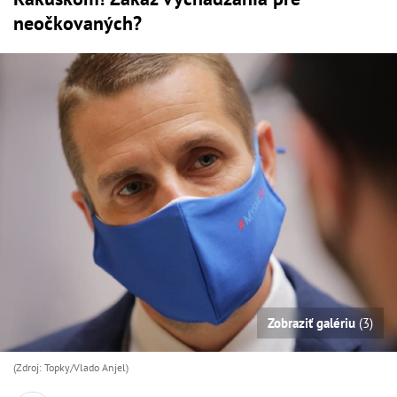
neočkovaných?
Zobraziť galériu
(3)
(Zdroj: Topky/Vlado Anjel)