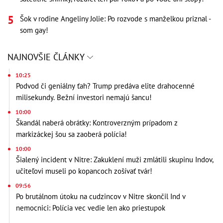
Šok v rodine Angeliny Jolie: Po rozvode s manželkou priznal -
som gay!
NAJNOVŠIE ČLÁNKY
10:25
Podvod či geniálny ťah? Trump predáva elite drahocenné
milisekundy. Bežní investori nemajú šancu!
10:00
Škandál naberá obrátky: Kontroverzným prípadom z
markizáckej šou sa zaoberá polícia!
10:00
Šialený incident v Nitre: Zakuklení muži zmlátili skupinu Indov,
učiteľovi museli po kopancoch zošívať tvár!
09:56
Po brutálnom útoku na cudzincov v Nitre skončil Ind v
nemocnici: Polícia vec vedie len ako priestupok