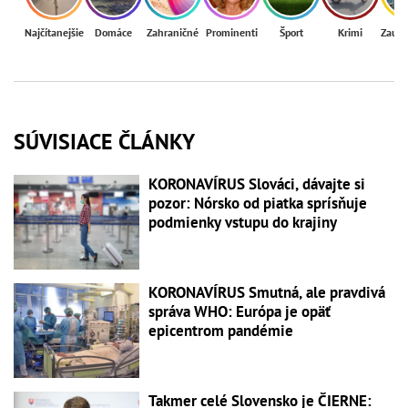
Najčítanejšie
Domáce
Zahraničné
Prominenti
Šport
Krimi
Zaují
SÚVISIACE ČLÁNKY
KORONAVÍRUS Slováci, dávajte si
pozor: Nórsko od piatka sprísňuje
podmienky vstupu do krajiny
KORONAVÍRUS Smutná, ale pravdivá
správa WHO: Európa je opäť
epicentrom pandémie
Takmer celé Slovensko je ČIERNE: