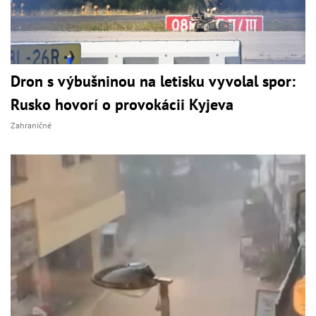
Dron s výbušninou na letisku vyvolal spor:
Rusko hovorí o provokácii Kyjeva
Zahraničné