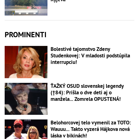
PROMINENTI
Bolestivé tajomstvo Zdeny
Studenkovej: V mladosti podstúpila
interrupciu!
ŤAŽKÝ OSUD slovenskej legendy
(†84): Prišla o dve deti aj o
manžela... Zomrela OPUSTENÁ!
Belohorcovej telo vymenil za TOTO:
Wauuu... Takto vyzerá Hájkova nová
láska v bikinách!