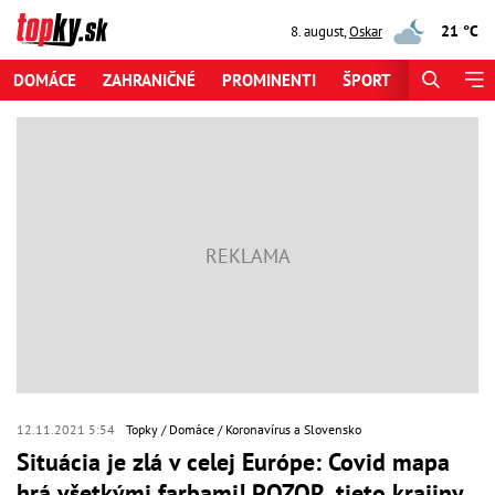
21 °C
8. august
,
Oskar
DOMÁCE
ZAHRANIČNÉ
PROMINENTI
ŠPORT
ZAUJÍMAV
12.11.2021 5:54
Topky
Domáce
Koronavírus a Slovensko
Situácia je zlá v celej Európe: Covid mapa
hrá všetkými farbami! POZOR, tieto krajiny