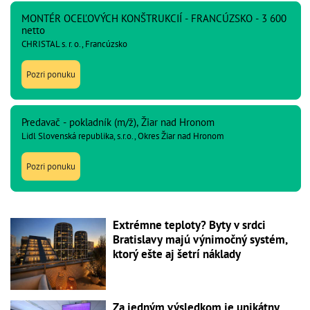
MONTÉR OCEĽOVÝCH KONŠTRUKCIÍ - FRANCÚZSKO - 3 600
netto
CHRISTAL s. r. o., Francúzsko
Pozri ponuku
Predavač - pokladník (m/ž), Žiar nad Hronom
Lidl Slovenská republika, s.r.o., Okres Žiar nad Hronom
Pozri ponuku
Extrémne teploty? Byty v srdci
Bratislavy majú výnimočný systém,
ktorý ešte aj šetrí náklady
Za jedným výsledkom je unikátny