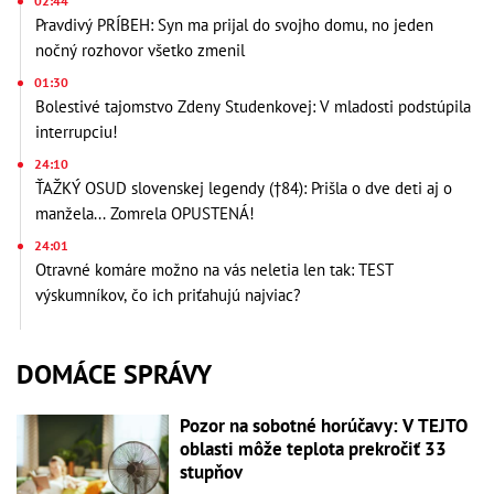
02:44
Pravdivý PRÍBEH: Syn ma prijal do svojho domu, no jeden
nočný rozhovor všetko zmenil
01:30
Bolestivé tajomstvo Zdeny Studenkovej: V mladosti podstúpila
interrupciu!
24:10
ŤAŽKÝ OSUD slovenskej legendy (†84): Prišla o dve deti aj o
manžela... Zomrela OPUSTENÁ!
24:01
Otravné komáre možno na vás neletia len tak: TEST
výskumníkov, čo ich priťahujú najviac?
DOMÁCE SPRÁVY
Pozor na sobotné horúčavy: V TEJTO
oblasti môže teplota prekročiť 33
stupňov