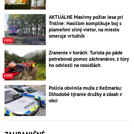
AKTUÁLNE Masívny požiar lesa pri
Trstíne: Hasičom komplikuje boj s
plameňmi silný vietor, na miesto
smeruje vrtuľník
FOTO
Zranenie v horách: Turista po páde
potreboval pomoc záchranárov, z túry
ho odviezli na nosidlách
FOTO
Polícia obvinila muža z Kežmarku:
Dlhodobé týranie družky a zásah v
obci