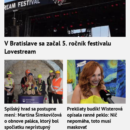
V Bratislave sa začal 5. ročník festivalu
Lovestream
Spišský hrad sa postupne
Prekliaty budík! Wisterová
mení: Martina Šimkovičová
opísala ranné peklo: Nič
o obnove paláca, ktorý bol
nepomáha, toto musí
spočiatku neprístupný
maskovať