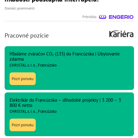
Domáci prominenti
Pracovné pozície
Hľadáme zváračov CO₂ (135) do Francúzska | Ubytovanie
zdarma
CHRISTAL s. r. o., Francúzsko
Pozri ponuku
Elektrikár do Francúzska – dlhodobé projekty | 3 200 – 3
800 € netto
CHRISTAL s. r. o., Francúzsko
Pozri ponuku