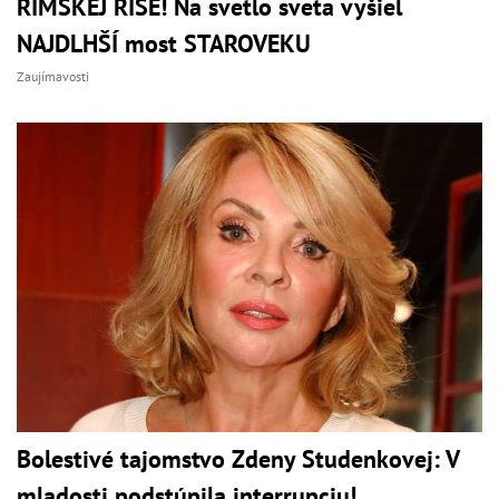
RÍMSKEJ RÍŠE! Na svetlo sveta vyšiel
NAJDLHŠÍ most STAROVEKU
Zaujímavosti
Bolestivé tajomstvo Zdeny Studenkovej: V
mladosti podstúpila interrupciu!