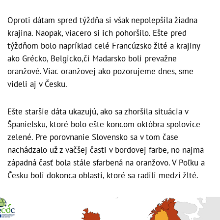
Oproti dátam spred týždňa si však nepolepšila žiadna
krajina. Naopak, viacero si ich pohoršilo. Ešte pred
týždňom bolo napríklad celé Francúzsko žlté a krajiny
ako Grécko, Belgicko,či Madarsko boli prevažne
oranžové. Viac oranžovej ako pozorujeme dnes, sme
videli aj v Česku.
Ešte staršie dáta ukazujú, ako sa zhoršila situácia v
Španielsku, ktoré bolo ešte koncom októbra spolovice
zelené. Pre porovnanie Slovensko sa v tom čase
nachádzalo už z väčšej časti v bordovej farbe, no najmä
západná časť bola stále sfarbená na oranžovo. V Poľku a
Česku boli dokonca oblasti, ktoré sa radili medzi žlté.