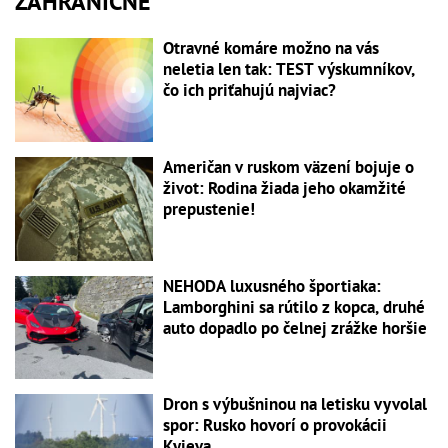
ZAHRANIČNÉ
Otravné komáre možno na vás
neletia len tak: TEST výskumníkov,
čo ich priťahujú najviac?
Američan v ruskom väzení bojuje o
život: Rodina žiada jeho okamžité
prepustenie!
NEHODA luxusného športiaka:
Lamborghini sa rútilo z kopca, druhé
auto dopadlo po čelnej zrážke horšie
Dron s výbušninou na letisku vyvolal
spor: Rusko hovorí o provokácii
Kyjeva