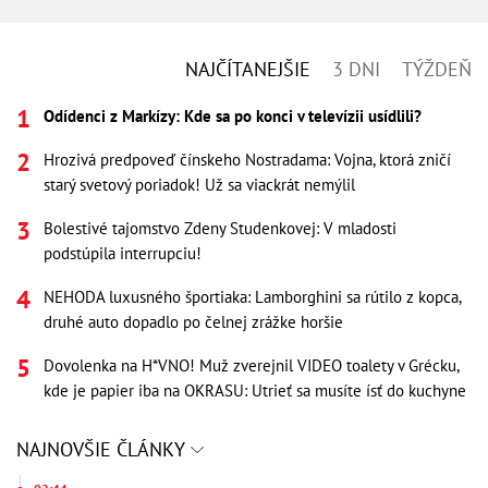
NAJČÍTANEJŠIE
3 DNI
TÝŽDEŇ
Odídenci z Markízy: Kde sa po konci v televízii usídlili?
Hrozivá predpoveď čínskeho Nostradama: Vojna, ktorá zničí
starý svetový poriadok! Už sa viackrát nemýlil
Bolestivé tajomstvo Zdeny Studenkovej: V mladosti
podstúpila interrupciu!
NEHODA luxusného športiaka: Lamborghini sa rútilo z kopca,
druhé auto dopadlo po čelnej zrážke horšie
Dovolenka na H*VNO! Muž zverejnil VIDEO toalety v Grécku,
kde je papier iba na OKRASU: Utrieť sa musíte ísť do kuchyne
NAJNOVŠIE ČLÁNKY