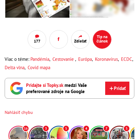
Tip na
177
Zdieľať
článok
Viac o téme:
Pandémia
,
Cestovanie
,
Európa
,
Koronavírus
,
ECDC
,
Delta vlna
,
Covid mapa
Pridajte si Topky.sk
medzi Vaše
Pridať
preferované zdroje na Google
Nahlásiť chybu
16
3
5
4
7
5