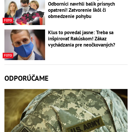
Odborníci navrhli balík prísnych
opatrení! Zatvorenie škôl či
obmedzenie pohybu
FOTO
Klus to povedal jasne: Treba sa
inšpirovať Rakúskom! Zákaz
vychádzania pre neočkovaných?
FOTO
ODPORÚČAME