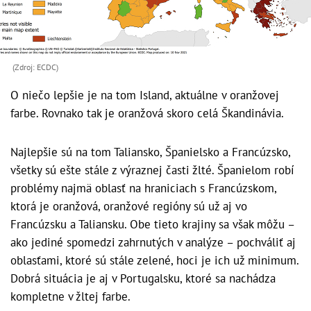
(Zdroj: ECDC)
O niečo lepšie je na tom Island, aktuálne v oranžovej
farbe. Rovnako tak je oranžová skoro celá Škandinávia.
Najlepšie sú na tom Taliansko, Španielsko a Francúzsko,
všetky sú ešte stále z výraznej časti žlté. Španielom robí
problémy najmä oblasť na hraniciach s Francúzskom,
ktorá je oranžová, oranžové regióny sú už aj vo
Francúzsku a Taliansku. Obe tieto krajiny sa však môžu –
ako jediné spomedzi zahrnutých v analýze – pochváliť aj
oblasťami, ktoré sú stále zelené, hoci je ich už minimum.
Dobrá situácia je aj v Portugalsku, ktoré sa nachádza
kompletne v žltej farbe.