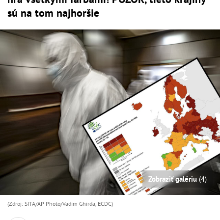
sú na tom najhoršie
Zobraziť galériu
(4)
(Zdroj: SITA/AP Photo/Vadim Ghirda, ECDC)