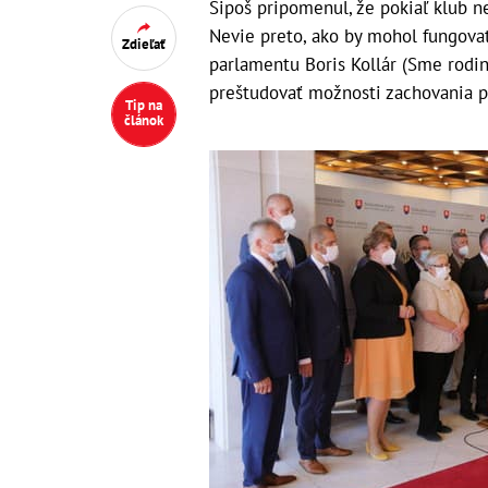
Šipoš pripomenul, že pokiaľ klub 
Nevie preto, ako by mohol fungova
Zdieľať
parlamentu Boris Kollár (Sme rodina)
preštudovať možnosti zachovania p
Tip na
článok