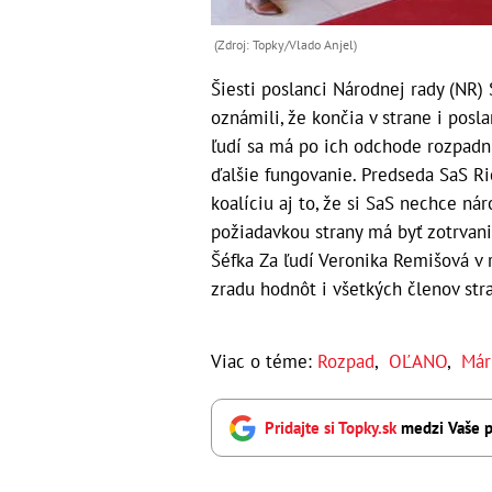
(Zdroj: Topky/Vlado Anjel)
Šiesti poslanci Národnej rady (NR) 
oznámili, že končia v strane i pos
ľudí sa má po ich odchode rozpadn
ďalšie fungovanie. Predseda SaS Ri
koalíciu aj to, že si SaS nechce nár
požiadavkou strany má byť zotrvanie
Šéfka Za ľudí Veronika Remišová v 
zradu hodnôt i všetkých členov str
Viac o téme:
Rozpad
,
OĽANO
,
Már
Pridajte si Topky.sk
medzi Vaše p