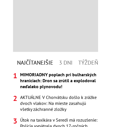
NAJČÍTANEJŠIE
3 DNI
TÝŽDEŇ
MIMORIADNY poplach pri bulharských
hraniciach: Dron sa zrútil a explodoval
neďaleko plynovodu!
AKTUÁLNE V Chorvátsku došlo k zrážke
dvoch vlakov: Na mieste zasahujú
všetky záchranné zložky
Útok na taxikára v Seredi má rozuzlenie:
Polícia vypátrala dvoch 17-ročných