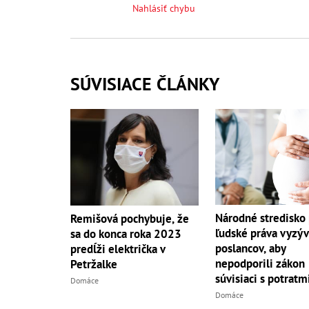
Nahlásiť chybu
SÚVISIACE ČLÁNKY
Národné stredisko
Remišová pochybuje, že
ľudské práva vyzý
sa do konca roka 2023
poslancov, aby
predĺži električka v
nepodporili zákon
Petržalke
súvisiaci s potratm
Domáce
Domáce