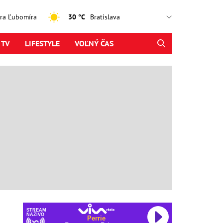
jtra Ľubomíra
30 °C
 TV
LIFESTYLE
VOĽNÝ ČAS
STREAM
NAŽIVO
Perrie