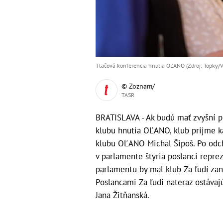
Tlačová konferencia hnutia OĽANO (Zdroj: Topky/V
© Zoznam/
TASR
BRATISLAVA - Ak budú mať zvyšní po
klubu hnutia OĽANO, klub prijme k
klubu OĽANO Michal Šipoš. Po odcho
v parlamente štyria poslanci repre
parlamentu by mal klub Za ľudí za
Poslancami Za ľudí nateraz ostávaj
Jana Žitňanská.