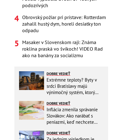
podozrivých
Obrovský požiar pri prístave: Rotterdam
zahalil hustý dym, horeli desiatky ton
odpadu
Masaker v Slovenskom raji: Známa
roklina praská vo švíkoch! VIDEO Rad
ako na banány za socializmu
DOBRE VEDIEŤ
Extrémne teploty? Byty v
srdci Bratislavy majú
výnimočný systém, ktorý
ešte aj šetrí náklady
DOBRE VEDIEŤ
Inflácia zmenila správanie
Slovákov: Ako narábať s
peniazmi, keď nechcete
zbytočne riskovať?
DOBRE VEDIEŤ
Za jedným výsledkom je