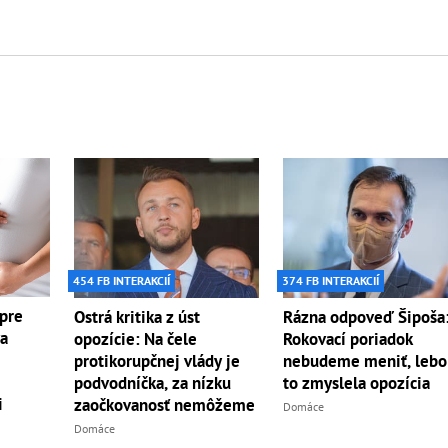
454 FB INTERAKCIÍ
374 FB INTERAKCIÍ
 pre
Ostrá kritika z úst
Rázna odpoveď Šipoša
va
opozície: Na čele
Rokovací poriadok
protikorupčnej vlády je
nebudeme meniť, lebo 
podvodníčka, za nízku
to zmyslela opozícia
i
zaočkovanosť nemôžeme
Domáce
Domáce