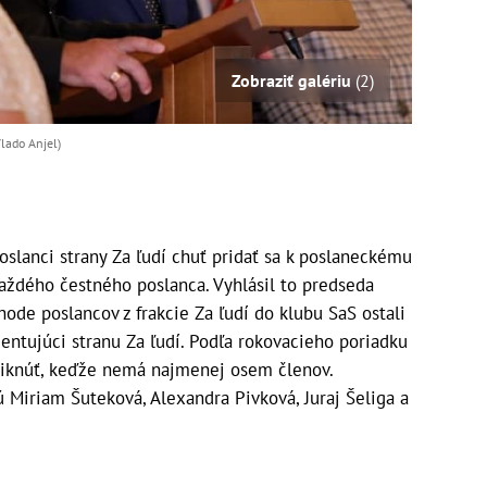
Zobraziť galériu
(2)
lado Anjel)
slanci strany Za ľudí chuť pridať sa k poslaneckému
aždého čestného poslanca. Vyhlásil to predseda
de poslancov z frakcie Za ľudí do klubu SaS ostali
zentujúci stranu Za ľudí. Podľa rokovacieho poriadku
niknúť, keďže nemá najmenej osem členov.
ú Miriam Šuteková, Alexandra Pivková, Juraj Šeliga a