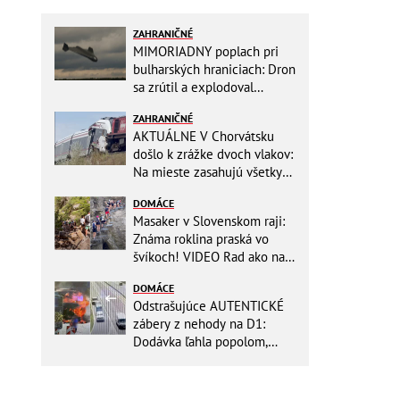
ZAHRANIČNÉ
MIMORIADNY poplach pri
bulharských hraniciach: Dron
sa zrútil a explodoval
neďaleko plynovodu!
ZAHRANIČNÉ
AKTUÁLNE V Chorvátsku
došlo k zrážke dvoch vlakov:
Na mieste zasahujú všetky
záchranné zložky
DOMÁCE
Masaker v Slovenskom raji:
Známa roklina praská vo
švíkoch! VIDEO Rad ako na
banány za socializmu
DOMÁCE
Odstrašujúce AUTENTICKÉ
zábery z nehody na D1:
Dodávka ľahla popolom,
ťažko zraneného
zachraňoval vrtuľník