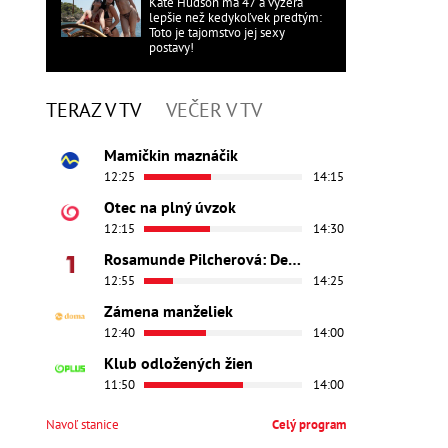
Kate Hudson má 47 a vyzerá
lepšie než kedykoľvek predtým:
Toto je tajomstvo jej sexy
postavy!
TERAZ V TV
VEČER V TV
Mamičkin maznáčik
12:25
14:15
Otec na plný úvzok
12:15
14:30
Rosamunde Pilcherová: Dedičstvo lásky
12:55
14:25
Zámena manželiek
12:40
14:00
Klub odložených žien
11:50
14:00
Navoľ stanice
Celý program