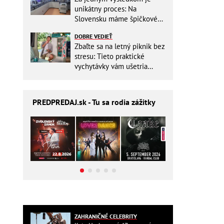
unikátny proces: Na
Slovensku máme špičkové
pracovisko
DOBRE VEDIEŤ
Zbaľte sa na letný piknik bez
stresu: Tieto praktické
vychytávky vám ušetria
miesto v batohu!
PREDPREDAJ
.sk - Tu sa rodia zážitky
ZAHRANIČNÉ CELEBRITY