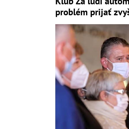
Klub Za ľudí auto
problém prijať zvy