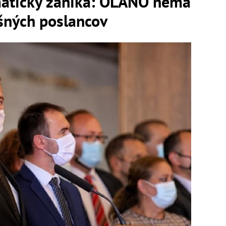
maticky zaniká: OĽANO nemá
šných poslancov