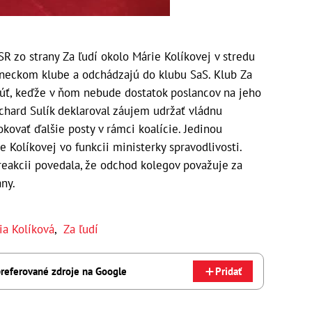
SR zo strany Za ľudí okolo Márie Kolíkovej v stredu
laneckom klube a odchádzajú do klubu SaS. Klub Za
úť, keďže v ňom nebude dostatok poslancov na jeho
chard Sulík deklaroval záujem udržať vládnu
okovať ďalšie posty v rámci koalície. Jedinou
 Kolíkovej vo funkcii ministerky spravodlivosti.
reakcii povedala, že odchod kolegov považuje za
any.
ia Kolíková
,
Za ľudí
referované zdroje na Google
Pridať