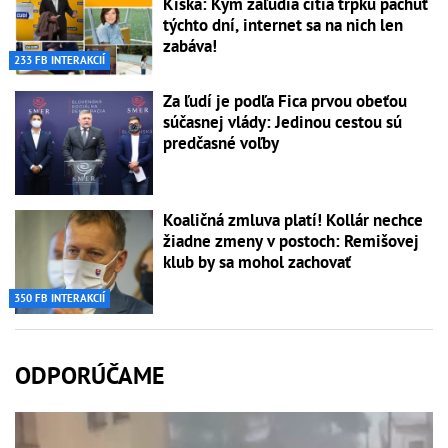
Kiska: Kým zaľudia cítia trpkú pachuť
týchto dní, internet sa na nich len
zabáva!
233 FB INTERAKCIÍ
Za ľudí je podľa Fica prvou obeťou
súčasnej vlády: Jedinou cestou sú
predčasné voľby
Koaličná zmluva platí! Kollár nechce
žiadne zmeny v postoch: Remišovej
klub by sa mohol zachovať
350 FB INTERAKCIÍ
ODPORÚČAME