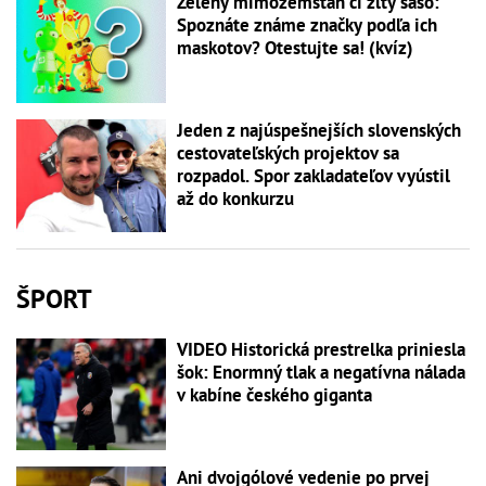
Zelený mimozemšťan či žltý šašo:
Spoznáte známe značky podľa ich
maskotov? Otestujte sa! (kvíz)
Jeden z najúspešnejších slovenských
cestovateľských projektov sa
rozpadol. Spor zakladateľov vyústil
až do konkurzu
ŠPORT
VIDEO Historická prestrelka priniesla
šok: Enormný tlak a negatívna nálada
v kabíne českého giganta
Ani dvojgólové vedenie po prvej