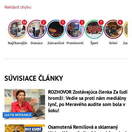
Nahlásiť chybu
16
2
3
2
7
6
Najčítanejšie
Domáce
Zahraničné
Prominenti
Šport
Krimi
Zaují
SÚVISIACE ČLÁNKY
ROZHOVOR Zostávajúca členka Za ľudí
hromží: Vedie sa proti nám mediálny
lynč, po Meravého audite som bola v
šoku!
264 FB INTERAKCIÍ
Osamotená Remišová a sklamaný