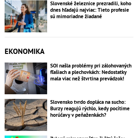
Slovenské železnice prezradili, koho
dnes hľadajú najviac: Tieto profesie
sú mimoriadne žiadané
EKONOMIKA
SOI našla problémy pri zálohovaných
fľašiach a plechovkách: Nedostatky
mala viac než štvrtina prevádzok!
Slovensko tvrdo dopláca na sucho:
Burzy reagujú rýchlo, kedy pocítime
horúčavy v peňaženkách?