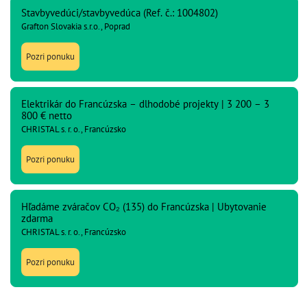
Stavbyvedúci/stavbyvedúca (Ref. č.: 1004802)
Grafton Slovakia s.r.o., Poprad
Pozri ponuku
Elektrikár do Francúzska – dlhodobé projekty | 3 200 – 3
800 € netto
CHRISTAL s. r. o., Francúzsko
Pozri ponuku
Hľadáme zváračov CO₂ (135) do Francúzska | Ubytovanie
zdarma
CHRISTAL s. r. o., Francúzsko
Pozri ponuku