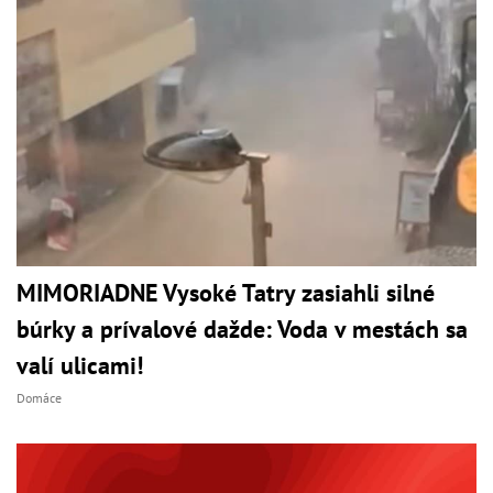
MIMORIADNE Vysoké Tatry zasiahli silné
búrky a prívalové dažde: Voda v mestách sa
valí ulicami!
Domáce