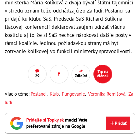
ministerka Mária Kolíková a dvaja bývalí štátni tajomníci
v stredu oznámili, že odchádzajú zo Za ľudí. Poslanci sa
pridajú ku klubu SaS. Predseda SaS Richard Sulík na
tlačovej konferencii deklaroval záujem udržať vládnu
koalíciu aj to, že si SaS nechce nárokovať ďalšie posty v
rámci koalície. Jedinou požiadavkou strany má byť
zotrvanie Kolíkovej vo funkcii ministerky spravodlivosti.
Tip na
29
Zdieľať
článok
Viac o téme:
Poslanci
,
Klub
,
Fungovanie
,
Veronika Remišová
,
Za
ľudí
Pridajte si Topky.sk
medzi Vaše
Pridať
preferované zdroje na Google