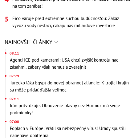
na tom zarábať!
Fico varuje pred extrémne suchou budúcnosťou: Zákaz
vývozu vody nestačí, čakajú nás miliardové investície
NAJNOVŠIE ČLÁNKY
08:11
Agenti ICE pod kamerami: USA chcú zvýšiť kontrolu nad
zásahmi, zábery však nemusia zverejniť
07:29
Turecko láka Egypt do novej obrannej aliancie: K trojici krajín
sa môže pridať ďalšia veľmoc
07:11
Irán pritvrdzuje: Obnovenie plavby cez Hormuz má svoje
podmienky!
07:00
Poplach v Európe: Vrátil sa nebezpečný vírus! Úrady spustili
naliehavé opatrenia