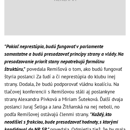
"Pokiaľ neprestúpia, budú fungovať v parlamente
samostatne a budú presadzovať princípy strany a vlády. Na
presadzovanie priorít stany nepotrebujú formálnu
štruktúru,"
povedala Remišová o tom, ako budú fungovať
štyria poslanci Za ľudí a či neprestúpia do klubu inej
strany. Dodala, že budú podporovať vládnu koalíciu. Na
tlačovej konferencii s Remišovou stáli aj poslankyne
strany Alexandra Pivková a Miriam Šuteková. Ďalší dvaja
poslanci Juraj Šeliga a Jana Žitňanská na nej neboli, no
podľa Remišovej ostávajú členmi strany.
"Každý, kto
neodišiel s frakciou, bude presadzovať hodnoty, s ktorými
kandidoval do NR SR,"
povedala. Odmietla tiež, že by mala