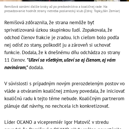
Remišová oznámi ďalšie kroky až po predsedníctva a koaličnej rade: Na
presadzovanie hodnôt strany netreba poslanecký klub (Zdroj: Topky/Ján Zemiar)
Remišová zdôraznila, že strana nemôže byť
sprivatizovaná úzkou skupinkou ľudí. Zopakovala, že
odchod členov frakcie je zradou. Ich cieľom bolo podľa
nej odísť zo stany, poškodiť ju a zároveň si uchovať
funkcie. Dodala, že k dnešnému dňu odchádza zo strany
11 členov.
"Uľaví sa všetkým, uľaví sa aj členom, aj vám
novinárom,"
dodala.
V súvislosti s prípadným novým prerozdeleným postov vo
vláde a otváraním koaličnej zmluvy povedala, že iniciovať
koaličnú radu k tejto téme nebude. Koaličným partnerom
plánuje dať návrhy, no nechcela ich konkretizovať.
Líder OĽANO a vicepremiér Igor Matovič v stredu