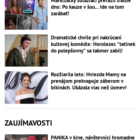
Markizácky súťažiaci prerazil ďalšie
dno: Po kauze v šou... Ide na tom
zarábať!
Dramatické chvíle pri nakrúcaní
kultovej komédie: Horolezec "tatínek
do polepšovny" sa takmer zabil!
Rozžiarila leto: Hviezda Mamy na
prenájom prekvapuje záberom v
bikinách. Ukázala viac než úsmev!
ZAUJÍMAVOSTI
PANIKA v kine, návštevníci hromadne