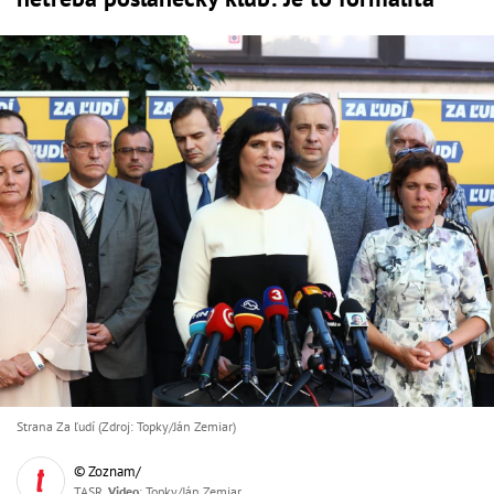
Strana Za ľudí (Zdroj: Topky/Ján Zemiar)
© Zoznam/
TASR,
Video
: Topky/Ján Zemiar