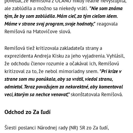
povedal, že Remišová z OĽANO nikdy reálne nevystúpila,
ale zablúdila a možno sa niekedy vráti.
"Nie som známa
tým, že by som zablúdila. Mám cieľ, za tým cieľom idem.
Máme v strane svoj program, svoje hodnoty,"
reagovala
Remišová na Matovičove slová.
Remišová tiež kritizovala zakladateľa strany a
exprezidenta Andreja Kisku za jeho vyjadrenia. Vyhlásil,
že odchodu členov rozumie a očakával ich, Remišovú
kritizoval za to, že nebol mimoriadny snem.
"Pri kríze v
strane som mu ponúkala, aby sa vrátil, viedol stranu,
odmietol. Teraz považujem za nekorektné, aby komentoval
veci, ktorým sa nechce venovať,"
skonštatovala Remišová.
Odchod zo Za ľudí
Šiesti poslanci Národnej rady (NR) SR zo Za ľudí,