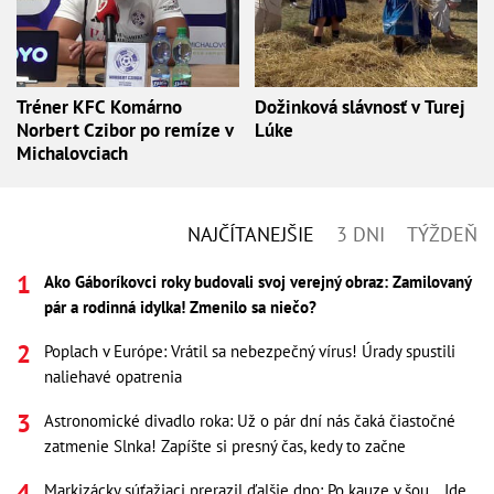
Tréner KFC Komárno
Dožinková slávnosť v Turej
Norbert Czibor po remíze v
Lúke
Michalovciach
NAJČÍTANEJŠIE
3 DNI
TÝŽDEŇ
Ako Gáboríkovci roky budovali svoj verejný obraz: Zamilovaný
pár a rodinná idylka! Zmenilo sa niečo?
Poplach v Európe: Vrátil sa nebezpečný vírus! Úrady spustili
naliehavé opatrenia
Astronomické divadlo roka: Už o pár dní nás čaká čiastočné
zatmenie Slnka! Zapíšte si presný čas, kedy to začne
Markizácky súťažiaci prerazil ďalšie dno: Po kauze v šou... Ide