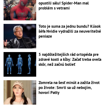
opustili sálu! Spider-Man mal
problém s vetrami
Toto je suma za jednu bundu? Kúsok
šéfa Nvidie vydražili za neuveriteľné
peniaze
5 najdôležitejších rád ortopéda pre
zdravé kosti a kĺby: Začať treba oveľa
skôr, než začnú bolieť
Zomrela na šesť minút a zažila život
po živote: Smrti sa už nebojím,
hovorí Patty