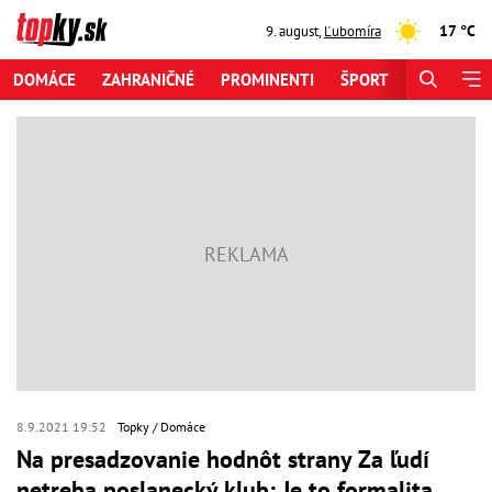
17 °C
9. august
,
Ľubomíra
DOMÁCE
ZAHRANIČNÉ
PROMINENTI
ŠPORT
ZAUJÍMAV
8.9.2021 19:52
Topky
Domáce
Na presadzovanie hodnôt strany Za ľudí
netreba poslanecký klub: Je to formalita