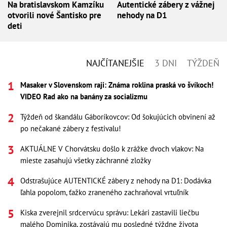
Na bratislavskom Kamzíku
Autentické zábery z vážnej
otvorili nové Šantisko pre
nehody na D1
deti
NAJČÍTANEJŠIE
3 DNI
TÝŽDEŇ
Masaker v Slovenskom raji: Známa roklina praská vo švíkoch!
VIDEO Rad ako na banány za socializmu
Týždeň od škandálu Gáboríkovcov: Od šokujúcich obvinení až
po nečakané zábery z festivalu!
AKTUÁLNE V Chorvátsku došlo k zrážke dvoch vlakov: Na
mieste zasahujú všetky záchranné zložky
Odstrašujúce AUTENTICKÉ zábery z nehody na D1: Dodávka
ľahla popolom, ťažko zraneného zachraňoval vrtuľník
Kiska zverejnil srdcervúcu správu: Lekári zastavili liečbu
malého Dominika, zostávajú mu posledné týždne života