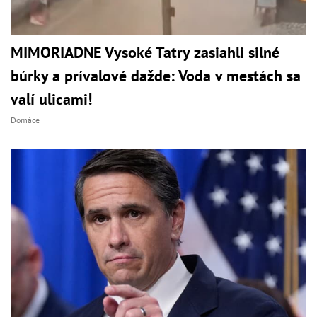
MIMORIADNE Vysoké Tatry zasiahli silné
búrky a prívalové dažde: Voda v mestách sa
valí ulicami!
Domáce