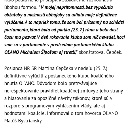
úbohou formou.
"V mojej neprítomnosti, bez vypočutia
obžaloby a možnosti obhajoby sa udialo moje definitívne
vylúčenie. A to napriek tomu, že som bol prítomný na schôdzi
parlamentu, ktorá bola od piatka (23. 7.) rána a bolo dosť
času ma pozvať. V deň rokovania klubu som nič nevedel, hoci
sme sa v parlamente s predsedom poslaneckého klubu
OĽANO Michalom Šipošom aj stretli,"
skonštatoval Čepček.
Poslanca NR SR Martina Čepčeka v nedeľu (25. 7.)
definitívne vylúčili z poslaneckého klubu koaličného
hnutia OĽANO. Dôvodom bolo pretrvávajúce
nerešpektovanie pravidiel koaličnej zmluvy z jeho strany
a hlasovanie za opozičné návrhy zákonov, ktoré sú v
rozpore s programovým vyhlásením vlády, ale aj
hodnotami koalície. Informoval o tom hovorca OĽANO
Matúš Bystriansky.