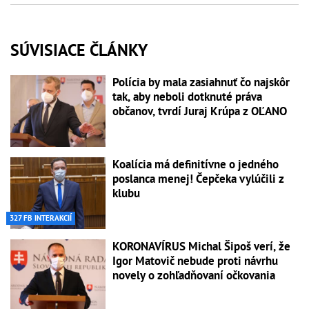
SÚVISIACE ČLÁNKY
Polícia by mala zasiahnuť čo najskôr
tak, aby neboli dotknuté práva
občanov, tvrdí Juraj Krúpa z OĽANO
Koalícia má definitívne o jedného
poslanca menej! Čepčeka vylúčili z
klubu
327 FB INTERAKCIÍ
KORONAVÍRUS Michal Šipoš verí, že
Igor Matovič nebude proti návrhu
novely o zohľadňovaní očkovania