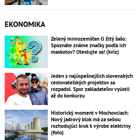
EKONOMIKA
Zelený mimozemšťan či žltý šašo:
Spoznáte známe značky podľa ich
maskotov? Otestujte sa! (kvíz)
Jeden z najúspešnejších slovenských
cestovateľských projektov sa
rozpadol. Spor zakladateľov vyústil
až do konkurzu
Historický moment v Mochovciach:
Nový jadrový blok má za sebou
rozhodujúci krok k výrobe elektriny
(foto)