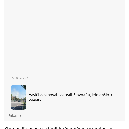
Hasiči zasahovali v areáli Slovnaftu, kde došlo k
požiaru
Reklama
Klub podľa neho pristúpil k zásadnému rozhodnutiu