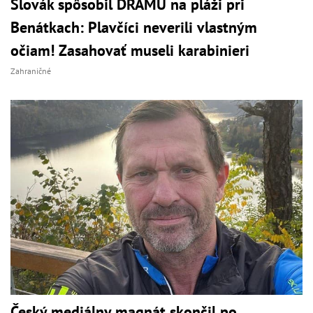
Slovák spôsobil DRÁMU na pláži pri
Benátkach: Plavčíci neverili vlastným
očiam! Zasahovať museli karabinieri
Zahraničné
Český mediálny magnát skončil po