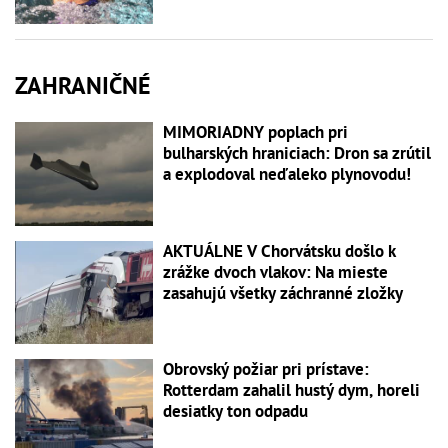
ZAHRANIČNÉ
MIMORIADNY poplach pri
bulharských hraniciach: Dron sa zrútil
a explodoval neďaleko plynovodu!
AKTUÁLNE V Chorvátsku došlo k
zrážke dvoch vlakov: Na mieste
zasahujú všetky záchranné zložky
Obrovský požiar pri prístave:
Rotterdam zahalil hustý dym, horeli
desiatky ton odpadu