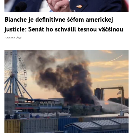
Blanche je definitívne šéfom americkej
justície: Senát ho schválil tesnou väčšinou
Zahraničné