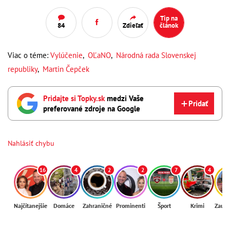
Tip na
84
Zdieľať
článok
Viac o téme:
Vylúčenie
,
OĽaNO
,
Národná rada Slovenskej
republiky
,
Martin Čepček
Pridajte si Topky.sk
medzi Vaše
Pridať
preferované zdroje na Google
Nahlásiť chybu
16
4
2
2
7
4
Najčítanejšie
Domáce
Zahraničné
Prominenti
Šport
Krimi
Zaují