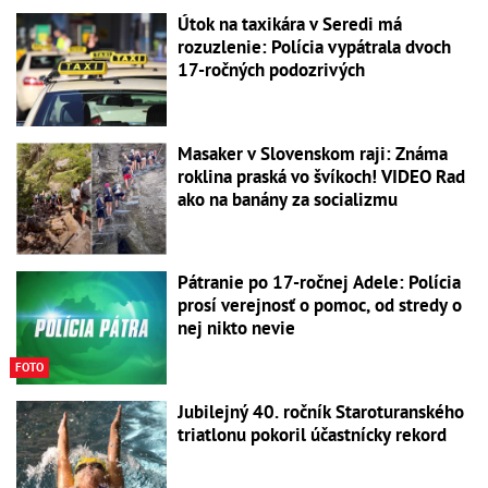
Útok na taxikára v Seredi má
rozuzlenie: Polícia vypátrala dvoch
17-ročných podozrivých
Masaker v Slovenskom raji: Známa
roklina praská vo švíkoch! VIDEO Rad
ako na banány za socializmu
Pátranie po 17-ročnej Adele: Polícia
prosí verejnosť o pomoc, od stredy o
nej nikto nevie
FOTO
Jubilejný 40. ročník Staroturanského
triatlonu pokoril účastnícky rekord