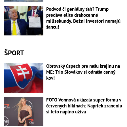
Podvod či geniálny ťah? Trump
predáva elite drahocenné
milisekundy. Bežní investori nemajú
šancu!
ŠPORT
Obrovský úspech pre našu krajinu na
ME: Trio Slovákov si odnáša cenný
kov!
FOTO Vonnová ukázala super formu v
červených bikinách: Napriek zraneniu
si leto naplno užíva