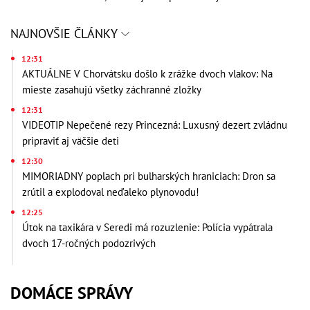
NAJNOVŠIE ČLÁNKY
12:31
AKTUÁLNE V Chorvátsku došlo k zrážke dvoch vlakov: Na
mieste zasahujú všetky záchranné zložky
12:31
VIDEOTIP Nepečené rezy Princezná: Luxusný dezert zvládnu
pripraviť aj väčšie deti
12:30
MIMORIADNY poplach pri bulharských hraniciach: Dron sa
zrútil a explodoval neďaleko plynovodu!
12:25
Útok na taxikára v Seredi má rozuzlenie: Polícia vypátrala
dvoch 17-ročných podozrivých
DOMÁCE SPRÁVY