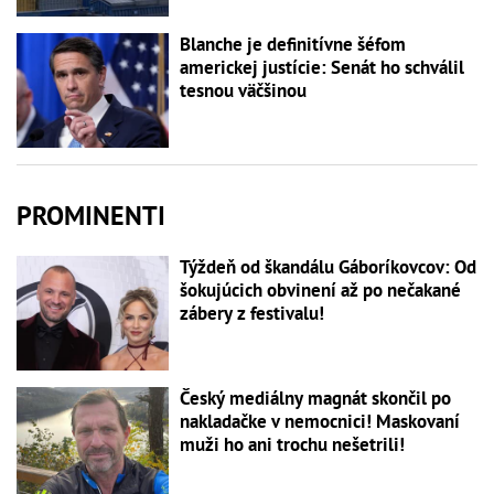
Blanche je definitívne šéfom
americkej justície: Senát ho schválil
tesnou väčšinou
PROMINENTI
Týždeň od škandálu Gáboríkovcov: Od
šokujúcich obvinení až po nečakané
zábery z festivalu!
Český mediálny magnát skončil po
nakladačke v nemocnici! Maskovaní
muži ho ani trochu nešetrili!