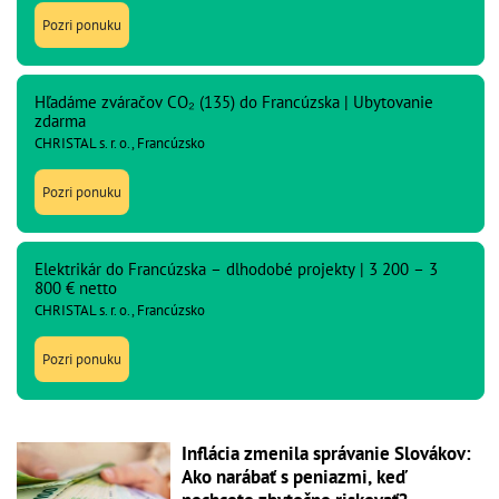
Pozri ponuku
Hľadáme zváračov CO₂ (135) do Francúzska | Ubytovanie
zdarma
CHRISTAL s. r. o., Francúzsko
Pozri ponuku
Elektrikár do Francúzska – dlhodobé projekty | 3 200 – 3
800 € netto
CHRISTAL s. r. o., Francúzsko
Pozri ponuku
Inflácia zmenila správanie Slovákov:
Ako narábať s peniazmi, keď