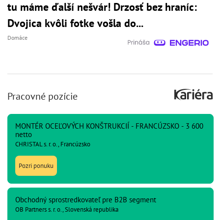
tu máme ďalší nešvár! Drzosť bez hraníc:
Dvojica kvôli fotke vošla do...
Domáce
Pracovné pozície
MONTÉR OCEĽOVÝCH KONŠTRUKCIÍ - FRANCÚZSKO - 3 600
netto
CHRISTAL s. r. o., Francúzsko
Pozri ponuku
Obchodný sprostredkovateľ pre B2B segment
OB Partners s. r. o., Slovenská republika