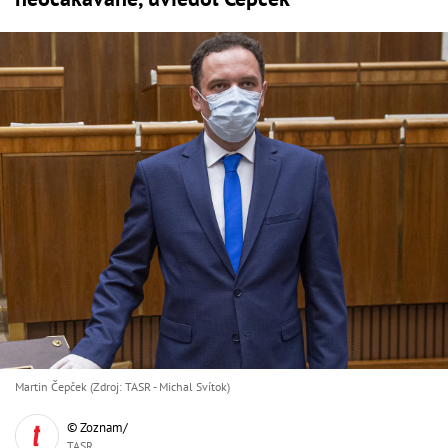
Martin Čepček (Zdroj: TASR - Michal Svítok)
© Zoznam/
TASR