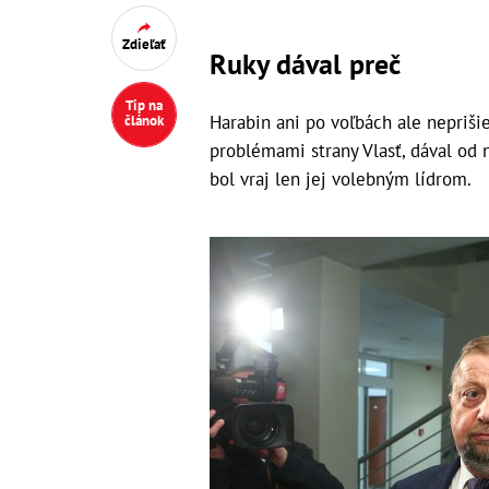
Zdieľať
Ruky dával preč
Tip na
Harabin ani po voľbách ale nepriši
článok
problémami strany Vlasť, dával od n
bol vraj len jej volebným lídrom.