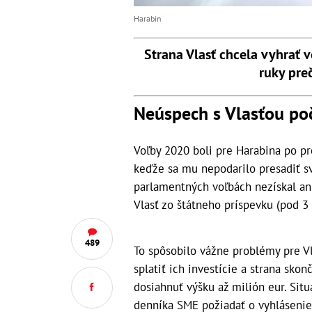
Harabin
Strana Vlasť chcela vyhrať v
ruky pre
Neúspech s Vlasťou po
Voľby 2020 boli pre Harabina po p
keďže sa mu nepodarilo presadiť svo
parlamentných voľbách nezískal ani
Vlasť zo štátneho príspevku (pod 3
489
To spôsobilo vážne problémy pre V
splatiť ich investície a strana sk
dosiahnuť výšku až milión eur. Situ
denníka SME požiadať o vyhláseni