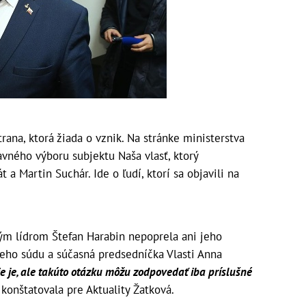
rana, ktorá žiada o vznik. Na stránke ministerstva
avného výboru subjektu Naša vlasť, ktorý
 a Martin Suchár. Ide o ľudí, ktorí sa objavili na
bným lídrom Štefan Harabin nepoprela ani jeho
ieho súdu a súčasná predsedníčka Vlasti Anna
ie je, ale takúto otázku môžu zodpovedať iba príslušné
konštatovala pre Aktuality Žatková.