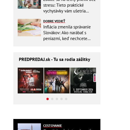
stresu: Tieto praktické
vychytávky vám ušetria
miesto v batohu!
DOBRE VEDIEŤ
Inflácia zmenila správanie
Slovákov: Ako narábať s
peniazmi, keď nechcete
zbytočne riskovať?
PREDPREDAJ
.sk - Tu sa rodia zážitky
CESTOVANIE