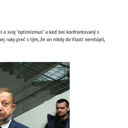
el o svoj "optimizmus" a keď bol konfrontovaný s
ej ruky preč s tým, že on nikdy do Vlasti nevstúpil,