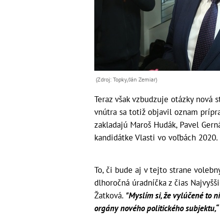
(Zdroj: Topky/Ján Zemiar)
Teraz však vzbudzuje otázky nová st
vnútra sa totiž objavil oznam prípr
zakladajú Maroš Hudák, Pavel Gernát
kandidátke Vlasti vo voľbách 2020.
To, či bude aj v tejto strane vole
dlhoročná úradníčka z čias Najvyšš
Žatková.
"Myslím si, že vylúčené to n
orgány nového politického subjektu,“