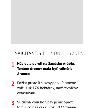
NAJČÍTANEJŠIE
3 DNI
TÝŽDEŇ
Húsíovia udreli na Saudskú Arábiu:
Terčom dronov mala byť rafinéria
Aramco
Požiar pustoší slávny park: Plamene
zničili už 176 hektárov, návštevníkov
evakuovali
Súčasná vlna horúčav je nič oproti
tomu, čo nás čaká: Rok 2027 zrejme