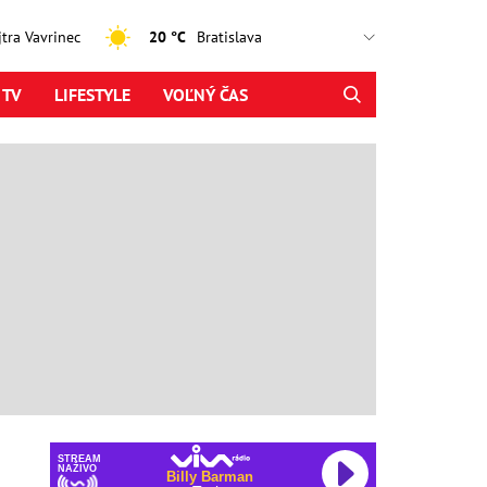
ajtra Vavrinec
20 °C
 TV
LIFESTYLE
VOĽNÝ ČAS
STREAM
NAŽIVO
Billy Barman