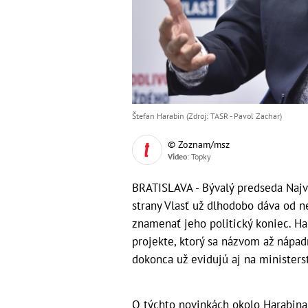
Štefan Harabin (Zdroj: TASR - Pavol Zachar)
© Zoznam/msz
Video
: Topky
BRATISLAVA - Bývalý predseda Najv
strany Vlasť už dlhodobo dáva od n
znamenať jeho politický koniec. H
projekte, ktorý sa názvom až nápad
dokonca už evidujú aj na ministers
O týchto novinkách okolo Harabina