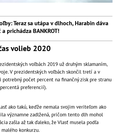
oľby: Teraz sa utápa v dlhoch, Harabin dáva
č a prichádza BANKROT!
čas volieb 2020
rezidentských voľbách 2019 už druhým sklamaním,
je. V prezidentských voľbách skončil tretí a v
 potrebný počet percent na finančný zisk pre stranu
 percentá preferencií).
lasť ako takú, keďže nemala svojim veriteľom ako
ončila významne zadlžená, pričom tento dlh mohol
ácia zašla až tak ďaleko, že Vlasť musela podľa
e malého konkurzu.