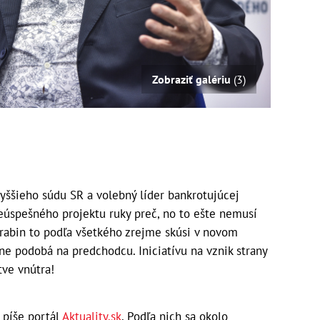
Zobraziť galériu
(3)
yššieho súdu SR a volebný líder bankrotujúcej
eúspešného projektu ruky preč, no to ešte nemusí
arabin to podľa všetkého zrejme skúsi v novom
ne podobá na predchodcu. Iniciatívu na vznik strany
tve vnútra!
 píše portál
Aktuality.sk
. Podľa nich sa okolo