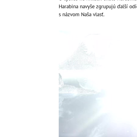
Harabina navyše zgrupujú ďalší od
s názvom Naša vlasť.