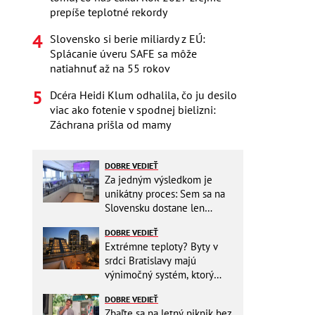
prepíše teplotné rekordy
Slovensko si berie miliardy z EÚ:
Splácanie úveru SAFE sa môže
natiahnuť až na 55 rokov
Dcéra Heidi Klum odhalila, čo ju desilo
viac ako fotenie v spodnej bielizni:
Záchrana prišla od mamy
DOBRE VEDIEŤ
Za jedným výsledkom je
unikátny proces: Sem sa na
Slovensku dostane len
málokto
DOBRE VEDIEŤ
Extrémne teploty? Byty v
srdci Bratislavy majú
výnimočný systém, ktorý
ešte aj šetrí náklady
DOBRE VEDIEŤ
Zbaľte sa na letný piknik bez