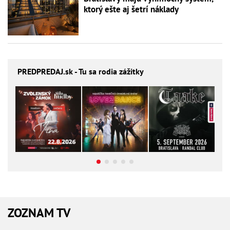
ktorý ešte aj šetrí náklady
PREDPREDAJ
.sk - Tu sa rodia zážitky
ZOZNAM TV