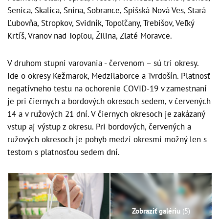
Senica, Skalica, Snina, Sobrance, Spišská Nová Ves, Stará
Ľubovňa, Stropkov, Svidník, Topoľčany, Trebišov, Veľký
Krtíš, Vranov nad Topľou, Žilina, Zlaté Moravce.
V druhom stupni varovania - červenom – sú tri okresy.
Ide o okresy Kežmarok, Medzilaborce a Tvrdošín. Platnosť
negatívneho testu na ochorenie COVID-19 v zamestnaní
je pri čiernych a bordových okresoch sedem, v červených
14 a v ružových 21 dní. V čiernych okresoch je zakázaný
vstup aj výstup z okresu. Pri bordových, červených a
ružových okresoch je pohyb medzi okresmi možný len s
testom s platnosťou sedem dní.
Zobraziť galériu
(5)