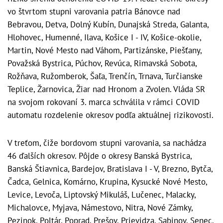
vo štvrtom stupni varovania patria Bánovce nad
Bebravou, Detva, Dolný Kubín, Dunajská Streda, Galanta,
Hlohovec, Humenné, Ilava, Košice I - IV, Košice-okolie,
Martin, Nové Mesto nad Váhom, Partizánske, Piešťany,
Považská Bystrica, Púchov, Revúca, Rimavská Sobota,
Rožňava, Ružomberok, Šaľa, Trenčín, Trnava, Turčianske
Teplice, Žarnovica, Žiar nad Hronom a Zvolen. Vláda SR
na svojom rokovaní 3. marca schválila v rámci COVID
automatu rozdelenie okresov podľa aktuálnej rizikovosti.
V treťom, čiže bordovom stupni varovania, sa nachádza
46 ďalších okresov. Pôjde o okresy Banská Bystrica,
Banská Štiavnica, Bardejov, Bratislava I - V, Brezno, Bytča,
Čadca, Gelnica, Komárno, Krupina, Kysucké Nové Mesto,
Levice, Levoča, Liptovský Mikuláš, Lučenec, Malacky,
Michalovce, Myjava, Námestovo, Nitra, Nové Zámky,
Pezinok, Poltár, Poprad, Prešov, Prievidza, Sabinov, Senec,