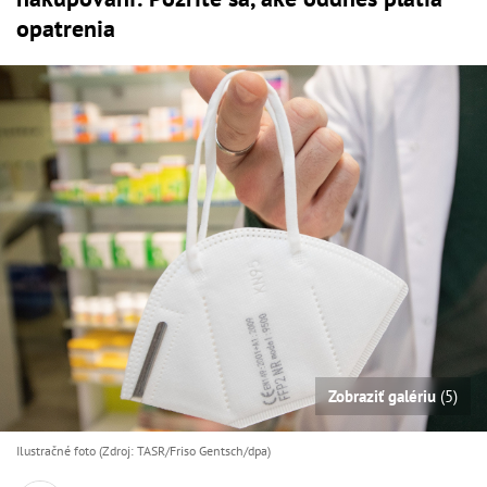
opatrenia
Zobraziť galériu
(5)
Ilustračné foto (Zdroj: TASR/Friso Gentsch/dpa)