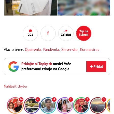
Tip na
201
Zdieľať
článok
Viac o téme:
Opatrenia
,
Pandémia
,
Slovensko
,
Koronavírus
Pridajte si Topky.sk
medzi Vaše
Pridať
preferované zdroje na Google
Nahlásiť chybu
16
4
4
1
7
3