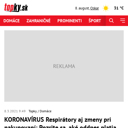
31 °C
8. august
,
Oskar
DOMÁCE
ZAHRANIČNÉ
PROMINENTI
ŠPORT
ZAUJÍMAV
8.3.2021 9:49
Topky
Domáce
KORONAVÍRUS Respirátory aj zmeny pri
nakupovaní: Pozrite sa, aké oddnes platia