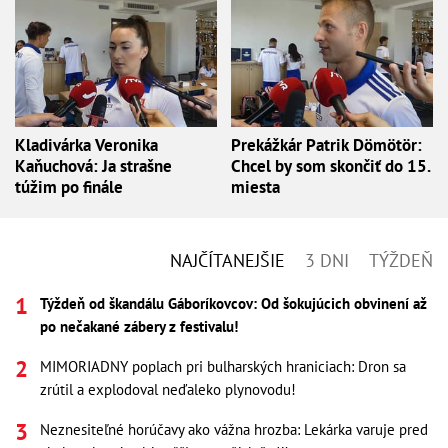
Kladivárka Veronika
Prekážkár Patrik Dömötör:
Kaňuchová: Ja strašne
Chcel by som skončiť do 15.
túžim po finále
miesta
NAJČÍTANEJŠIE
3 DNI
TÝŽDEŇ
Týždeň od škandálu Gáboríkovcov: Od šokujúcich obvinení až
po nečakané zábery z festivalu!
MIMORIADNY poplach pri bulharských hraniciach: Dron sa
zrútil a explodoval neďaleko plynovodu!
Neznesiteľné horúčavy ako vážna hrozba: Lekárka varuje pred