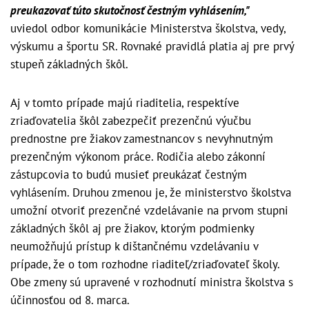
preukazovať túto skutočnosť čestným vyhlásením,"
uviedol odbor komunikácie Ministerstva školstva, vedy,
výskumu a športu SR. Rovnaké pravidlá platia aj pre prvý
stupeň základných škôl.
Aj v tomto prípade majú riaditelia, respektíve
zriaďovatelia škôl zabezpečiť prezenčnú výučbu
prednostne pre žiakov zamestnancov s nevyhnutným
prezenčným výkonom práce. Rodičia alebo zákonní
zástupcovia to budú musieť preukázať čestným
vyhlásením. Druhou zmenou je, že ministerstvo školstva
umožní otvoriť prezenčné vzdelávanie na prvom stupni
základných škôl aj pre žiakov, ktorým podmienky
neumožňujú prístup k dištančnému vzdelávaniu v
prípade, že o tom rozhodne riaditeľ/zriaďovateľ školy.
Obe zmeny sú upravené v rozhodnutí ministra školstva s
účinnosťou od 8. marca.