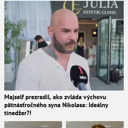
Majself prezradil, ako zvláda výchovu
pätnásťročného syna Nikolasa: Ideálny
tínedžer?!