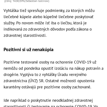
(Zdroj: TASR/DPA/Sebastian Gollnow)
Vyhláška tiež spresňuje podmienky, za ktorých môžu
liečebné kúpele alebo kúpeľné liečebne poskytovať
služby. Po novom môže ísť iba o liečbu, ktorá je
indikovaná zo zdravotných dôvodov podľa zákona o
zdravotnej starostlivosti.
Pozitívni si už nenakúpia
Pozitívne testované osoby na ochorenie COVID-19 už
nemôžu od pondelka opustiť izoláciu na nákup potravín a
drogérie. Vyplýva to z vyhlášky Úradu verejného
zdravotníctva (ÚVZ) SR. Ostatné možnosti opustenia
karantény ostávajú pre pozitívne osoby zachované.
Ide napríklad o poskytnutie neodkladnej zdravotnej
starostlivosti či testovanie na ochorenie COVID-19. Vo