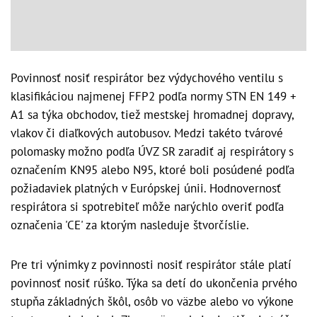
Povinnosť nosiť respirátor bez výdychového ventilu s
klasifikáciou najmenej FFP2 podľa normy STN EN 149 +
A1 sa týka obchodov, tiež mestskej hromadnej dopravy,
vlakov či diaľkových autobusov. Medzi takéto tvárové
polomasky možno podľa ÚVZ SR zaradiť aj respirátory s
označením KN95 alebo N95, ktoré boli posúdené podľa
požiadaviek platných v Európskej únii. Hodnovernosť
respirátora si spotrebiteľ môže narýchlo overiť podľa
označenia 'CE' za ktorým nasleduje štvorčíslie.
Pre tri výnimky z povinnosti nosiť respirátor stále platí
povinnosť nosiť rúško. Týka sa detí do ukončenia prvého
stupňa základných škôl, osôb vo väzbe alebo vo výkone