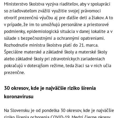
Ministerstvo školstva vyzýva riaditeľov, aby v spolupráci
so zriaďovateľom zvážili využitie svojej právomoci
otvoriť prezenčnú výučbu aj pre ďalšie deti a žiakov. A to
v prípade, že im to umožňujú personálne a priestorové
podmienky, epidemiologická situácia v danej lokalite a v
súlade s bezpečnostnými a ochrannými opatreniami.
Rozhodnutie ministra školstva platí do 21. marca.
Špeciálne materské a základné školy a materské školy
alebo základné školy pri zdravotníckych zariadeniach
pokračujú v doterajšom režime, teda žiaci sa v nich učia
prezenčne.
30 okresov, kde je najväčšie riziko šírenia
koronavírusu
Na Slovensku je od pondelka 30 okresov, kde je najväčšie
riziko šírenia ochorenia COVID-19. Medzi čierne okresy