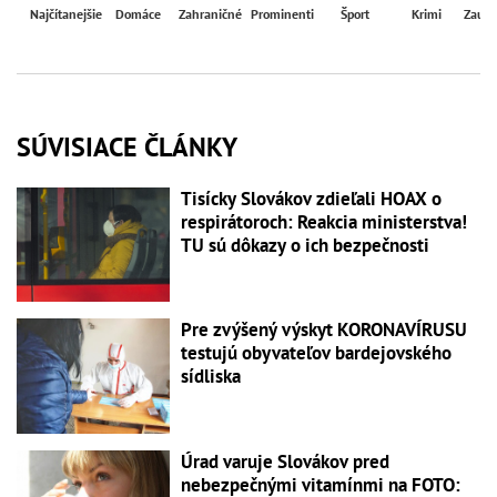
Najčítanejšie
Domáce
Zahraničné
Prominenti
Šport
Krimi
Zaují
SÚVISIACE ČLÁNKY
Tisícky Slovákov zdieľali HOAX o
respirátoroch: Reakcia ministerstva!
TU sú dôkazy o ich bezpečnosti
Pre zvýšený výskyt KORONAVÍRUSU
testujú obyvateľov bardejovského
sídliska
Úrad varuje Slovákov pred
nebezpečnými vitamínmi na FOTO: