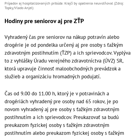
Prípadov aj hospitalizovaných pribúda: Krajčí by opatrenia neuvoľňoval (Zdroj:
Topky/Vlado Anjel)
Hodiny pre seniorov aj pre ZŤP
Vyhradený čas pre seniorov na nákup potravín alebo
drogérie je od pondelka určený aj pre osoby s ťažkým
zdravotným postihnutím (ŤZP) a ich sprievodcov. Vyplýva
to z vyhlášky Úradu verejného zdravotníctva (ÚVZ) SR,
ktorá upravuje činnosť maloobchodných prevádzok a
služieb a organizáciu hromadných podujatí.
Čas od 9.00 do 11.00 h, ktorý je v potravinách a
drogériách vyhradený pre osoby nad 65 rokov, je po
novom vyhradený aj pre osoby s ťažkým zdravotným
postihnutím a ich sprievodcov. Preukazovať sa budú
preukazom fyzickej osoby s ťažkým zdravotným
postihnutím alebo preukazom fyzickej osoby s ťažkým