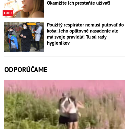
Okamžite ich prestaňte užívať!
FOTO
Použitý respirátor nemusí putovať do
koša: Jeho opätovné nasadenie ale
má svoje pravidlá! Tu sú rady
hygienikov
ODPORÚČAME