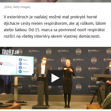
(Zdroj: Getty Images)
V exteriéroch je naďalej možné mať prekryté horné
dýchacie cesty nielen respirátorom, ale aj rúškom, šálom
alebo šatkou. Od 15. marca sa povinnosť nosiť respirátor
rozšíri na všetky interiéry okrem vlastnej domácnosti.