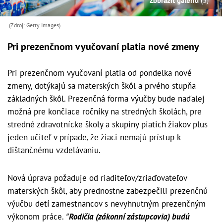
Zobraziť galériu
(5)
(Zdroj: Getty Images)
Pri prezenčnom vyučovaní platia nové zmeny
Pri prezenčnom vyučovaní platia od pondelka nové
zmeny, dotýkajú sa materských škôl a prvého stupňa
základných škôl. Prezenčná forma výučby bude naďalej
možná pre končiace ročníky na stredných školách, pre
stredné zdravotnícke školy a skupiny piatich žiakov plus
jeden učiteľ v prípade, že žiaci nemajú prístup k
dištančnému vzdelávaniu.
Nová úprava požaduje od riaditeľov/zriaďovateľov
materských škôl, aby prednostne zabezpečili prezenčnú
výučbu detí zamestnancov s nevyhnutným prezenčným
výkonom práce.
"Rodičia (zákonní zástupcovia) budú