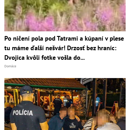
Po ničení pola pod Tatrami a kúpaní v plese
tu máme ďalší nešvár! Drzosť bez hraníc:
Dvojica kvôli fotke vošla do...
Domáce