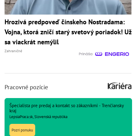
Hrozivá predpoveď čínskeho Nostradama:
Vojna, ktorá zničí starý svetový poriadok! Už
sa viackrát nemýlil
Zahraničné
Pracovné pozície
Špecialista pre predaj a kontakt so zákazníkmi - Trenčiansky
kraj
LepsiaPraca.sk, Slovenská republika
Pozri ponuku