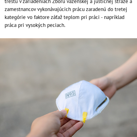
trestu v zariadeniach Zboru väzenskej a justičnej stráže a
zamestnancov vykonávajúcich prácu zaradenú do tretej
kategórie vo faktore záťaž teplom pri práci - napríklad
práca pri vysokých peciach.