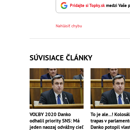
Pridajte si Topky.sk
medzi Vaše p
Nahlásiť chybu
SÚVISIACE ČLÁNKY
VOĽBY 2020 Danko
To je ale...! Kolosá
odhalil priority SNS: Má
trapas v parlament
jeden naozaj odvážny cieľ
Danko potopil vlas