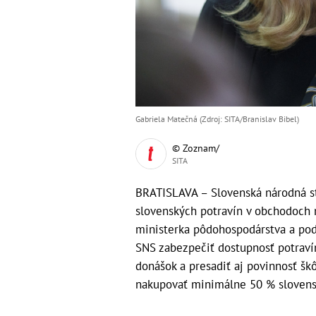
Gabriela Matečná (Zdroj: SITA/Branislav Bibel)
© Zoznam/
SITA
BRATISLAVA – Slovenská národná st
slovenských potravín v obchodoch 
ministerka pôdohospodárstva a po
SNS zabezpečiť dostupnosť potrav
donášok a presadiť aj povinnosť škô
nakupovať minimálne 50 % slovens