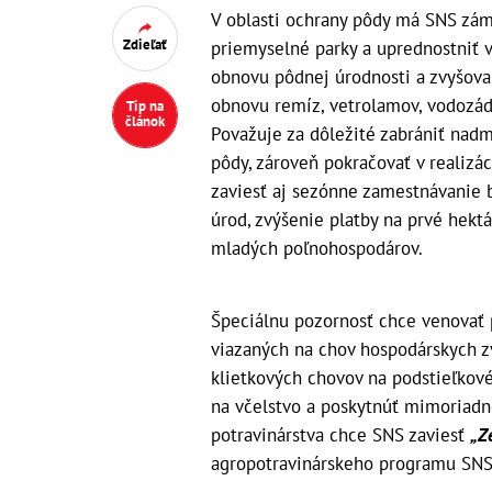
V oblasti ochrany pôdy má SNS zám
Zdieľať
priemyselné parky a uprednostniť 
obnovu pôdnej úrodnosti a zvyšovan
obnovu remíz, vetrolamov, vodozádr
Tip na
článok
Považuje za dôležité zabrániť nadm
pôdy, zároveň pokračovať v realizá
zaviesť aj sezónne zamestnávanie 
úrod, zvýšenie platby na prvé hektá
mladých poľnohospodárov.
Špeciálnu pozornosť chce venovať 
viazaných na chov hospodárskych zv
klietkových chovov na podstieľkové
na včelstvo a poskytnúť mimoriadne 
potravinárstva chce SNS zaviesť
„Z
agropotravinárskeho programu SNS 