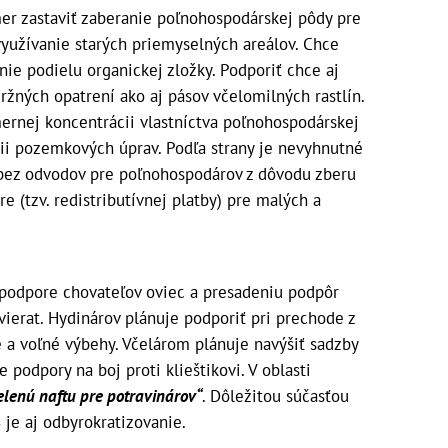
er zastaviť zaberanie poľnohospodárskej pôdy pre
využívanie starých priemyselných areálov. Chce
ie podielu organickej zložky. Podporiť chce aj
žných opatrení ako aj pásov včelomilných rastlín.
ernej koncentrácii vlastníctva poľnohospodárskej
cii pozemkových úprav. Podľa strany je nevyhnutné
bez odvodov pre poľnohospodárov z dôvodu zberu
re (tzv. redistributívnej platby) pre malých a
podpore chovateľov oviec a presadeniu podpôr
ierat. Hydinárov plánuje podporiť pri prechode z
 a voľné výbehy. Včelárom plánuje navýšiť sadzby
podpory na boj proti klieštikovi. V oblasti
elenú naftu pre potravinárov“
. Dôležitou súčasťou
je aj odbyrokratizovanie.