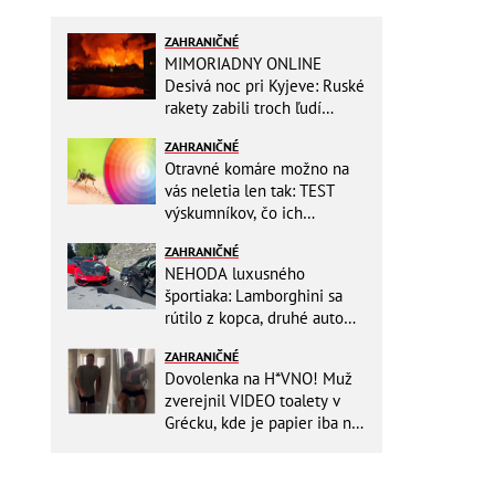
ZAHRANIČNÉ
MIMORIADNY ONLINE
Desivá noc pri Kyjeve: Ruské
rakety zabili troch ľudí
vrátane dieťaťa, ozývali sa
ZAHRANIČNÉ
výbuchy
Otravné komáre možno na
vás neletia len tak: TEST
výskumníkov, čo ich
priťahujú najviac?
ZAHRANIČNÉ
NEHODA luxusného
športiaka: Lamborghini sa
rútilo z kopca, druhé auto
dopadlo po čelnej zrážke
ZAHRANIČNÉ
horšie
Dovolenka na H*VNO! Muž
zverejnil VIDEO toalety v
Grécku, kde je papier iba na
OKRASU: Utrieť sa musíte ísť
do kuchyne