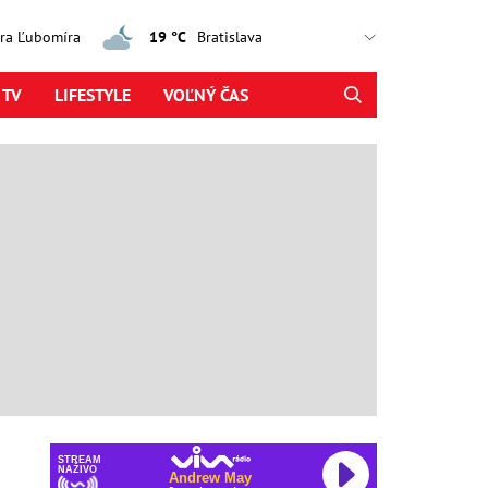
jtra Ľubomíra
19 °C
 TV
LIFESTYLE
VOĽNÝ ČAS
STREAM
NAŽIVO
Andrew May