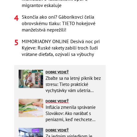
migrantov eskaluje
Skončia ako oni? Gáboríkovci čelia
obrovskému tlaku: TIETO hokejové
manželstvá neprežili!
MIMORIADNY ONLINE Desivá noc pri
Kyjeve: Ruské rakety zabili troch ľudí
vrátane dieťaťa, ozývali sa výbuchy
DOBRE VEDIEŤ
Zbaľte sa na letný piknik bez
stresu: Tieto praktické
vychytávky vám ušetria
miesto v batohu!
DOBRE VEDIEŤ
Inflácia zmenila správanie
Slovákov: Ako narábať s
peniazmi, keď nechcete
zbytočne riskovať?
DOBRE VEDIEŤ
Za jedným výsledkom je