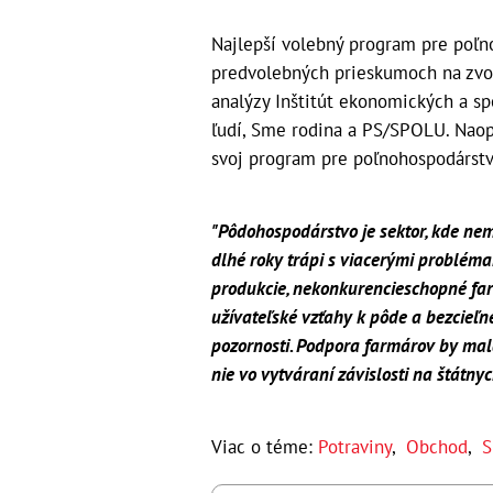
Najlepší volebný program pre poľn
predvolebných prieskumoch na zvoli
analýzy Inštitút ekonomických a sp
ľudí, Sme rodina a PS/SPOLU. Naopa
svoj program pre poľnohospodárstvo
"Pôdohospodárstvo je sektor, kde ne
dlhé roky trápi s viacerými problém
produkcie, nekonkurencieschopné fa
užívateľské vzťahy k pôde a bezcieľne
pozornosti. Podpora farmárov by mala
nie vo vytváraní závislosti na štátny
Viac o téme:
Potraviny
,
Obchod
,
S