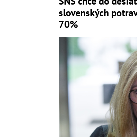
SNS chce do desiat
slovenských potrav
70%