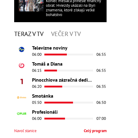
Koniec mesiaca prinesie finančný
obrat: Hviezdy ukázali na štyri
znamenia, ktoré získajú veľké
bohatstvo
TERAZ V TV
VEČER V TV
Televízne noviny
06:00
06:55
Tomáš a Diana
06:15
06:55
Pinocchiova zázračná dedinka
06:20
06:35
Smotánka
05:50
06:50
Profesionáli
06:00
07:00
Navoľ stanice
Celý program