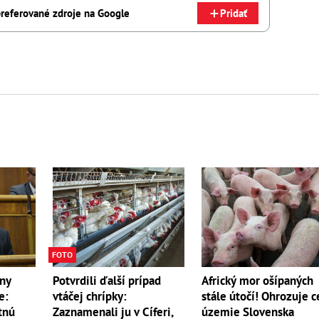
referované zdroje na Google
Pridať
FOTO
lny
Potvrdili ďalší prípad
Africký mor ošípaných
e:
vtáčej chrípky:
stále útočí! Ohrozuje c
tnú
Zaznamenali ju v Cíferi,
územie Slovenska