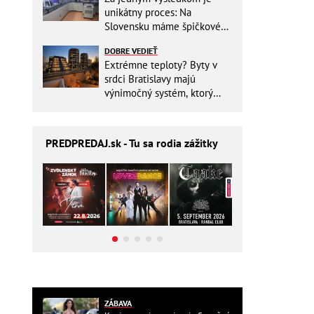
unikátny proces: Na
Slovensku máme špičkové
pracovisko
DOBRE VEDIEŤ
Extrémne teploty? Byty v
srdci Bratislavy majú
výnimočný systém, ktorý
ešte aj šetrí náklady
PREDPREDAJ
.sk - Tu sa rodia zážitky
ZÁBAVA