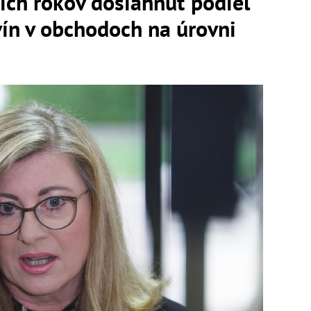
ich rokov dosiahnuť podiel
ín v obchodoch na úrovni