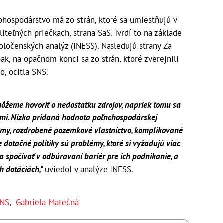
ohospodárstvo má zo strán, ktoré sa umiestňujú v
teľných priečkach, strana SaS. Tvrdí to na základe
oločenských analýz (INESS). Nasledujú strany Za
k, na opačnom konci sa zo strán, ktoré zverejnili
, ocitla SNS.
môžeme hovoriť o nedostatku zdrojov, napriek tomu sa
ami. Nízka pridaná hodnota poľnohospodárskej
rmy, rozdrobené pozemkové vlastníctvo, komplikované
 dotačné politiky sú problémy, ktoré si vyžadujú viac
 spočívať v odbúravaní bariér pre ich podnikanie, a
ch dotáciách,"
uviedol v analýze INESS.
NS
,
Gabriela Matečná