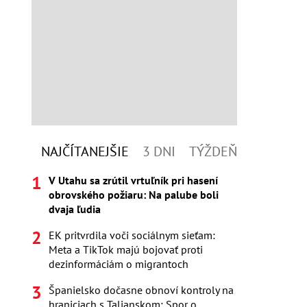
NAJČÍTANEJŠIE
3 DNI
TÝŽDEŇ
V Utahu sa zrútil vrtuľník pri hasení
obrovského požiaru: Na palube boli
dvaja ľudia
EK pritvrdila voči sociálnym sieťam:
Meta a TikTok majú bojovať proti
dezinformáciám o migrantoch
Španielsko dočasne obnoví kontroly na
hraniciach s Talianskom: Spor o