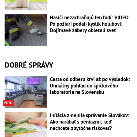
Hasiči nezachraňujú len ľudí: VIDEO
Po požiari podali kyslík holubovi!
Dojímavé zábery obleteli svet
DOBRÉ SPRÁVY
Cesta od odberu krvi až po výsledok:
Unikátny pohľad do špičkového
laboratória na Slovensku
FOTO
Inflácia zmenila správanie Slovákov:
Ako narábať s peniazmi, keď
nechcete zbytočne riskovať?