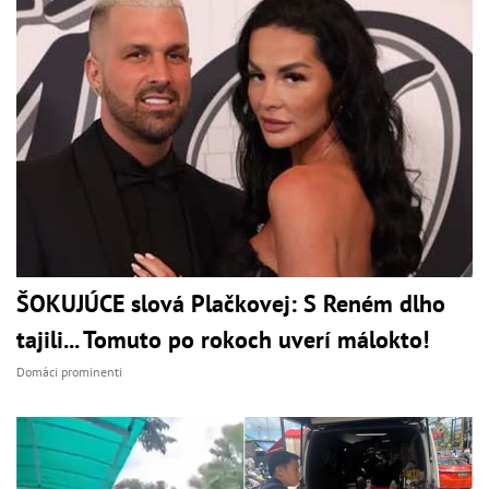
ŠOKUJÚCE slová Plačkovej: S Reném dlho
tajili... Tomuto po rokoch uverí málokto!
Domáci prominenti