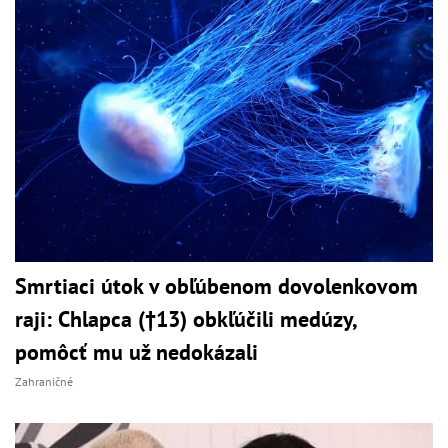
Smrtiaci útok v obľúbenom dovolenkovom
raji: Chlapca (†13) obkľúčili medúzy,
pomôcť mu už nedokázali
Zahraničné