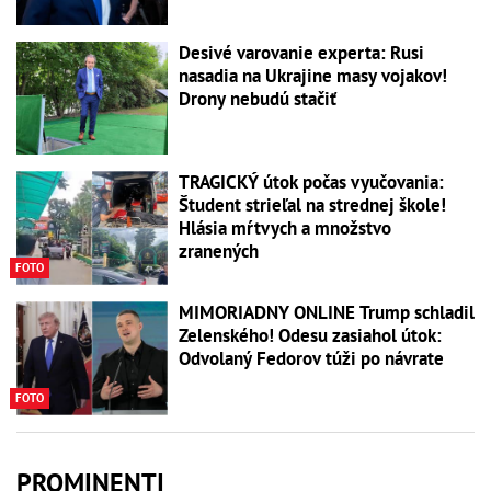
Desivé varovanie experta: Rusi
nasadia na Ukrajine masy vojakov!
Drony nebudú stačiť
TRAGICKÝ útok počas vyučovania:
Študent strieľal na strednej škole!
Hlásia mŕtvych a množstvo
zranených
FOTO
MIMORIADNY ONLINE Trump schladil
Zelenského! Odesu zasiahol útok:
Odvolaný Fedorov túži po návrate
FOTO
PROMINENTI