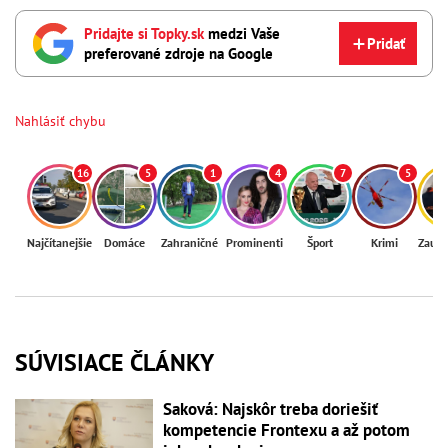
Pridajte si Topky.sk
medzi Vaše
Pridať
preferované zdroje na Google
Nahlásiť chybu
16
5
1
4
7
5
Najčítanejšie
Domáce
Zahraničné
Prominenti
Šport
Krimi
Zaují
SÚVISIACE ČLÁNKY
Saková: Najskôr treba doriešiť
kompetencie Frontexu a až potom