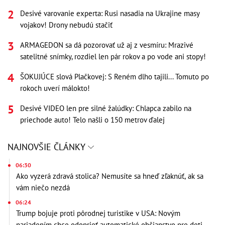
Desivé varovanie experta: Rusi nasadia na Ukrajine masy
vojakov! Drony nebudú stačiť
ARMAGEDON sa dá pozorovať už aj z vesmíru: Mrazivé
satelitné snímky, rozdiel len pár rokov a po vode ani stopy!
ŠOKUJÚCE slová Plačkovej: S Reném dlho tajili... Tomuto po
rokoch uverí málokto!
Desivé VIDEO len pre silné žalúdky: Chlapca zabilo na
priechode auto! Telo našli o 150 metrov ďalej
NAJNOVŠIE ČLÁNKY
06:30
Ako vyzerá zdravá stolica? Nemusíte sa hneď zľaknúť, ak sa
vám niečo nezdá
06:24
Trump bojuje proti pôrodnej turistike v USA: Novým
nariadením chce odoprieť automatické občianstvo pre deti