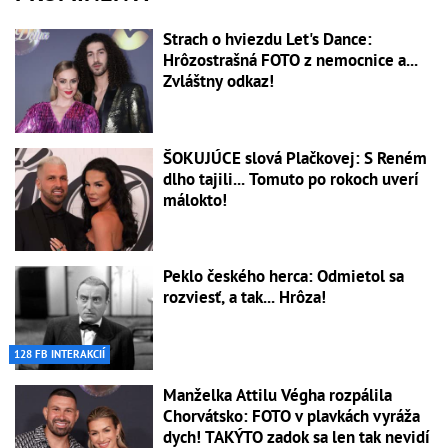
Strach o hviezdu Let's Dance:
Hrôzostrašná FOTO z nemocnice a...
Zvláštny odkaz!
ŠOKUJÚCE slová Plačkovej: S Reném
dlho tajili... Tomuto po rokoch uverí
málokto!
Peklo českého herca: Odmietol sa
rozviesť, a tak... Hrôza!
128 FB INTERAKCIÍ
Manželka Attilu Végha rozpálila
Chorvátsko: FOTO v plavkách vyráža
dych! TAKÝTO zadok sa len tak nevidí