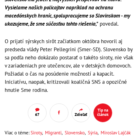
Vysielame našich policajtov napríklad na ochranu
macedónskych hraníc, spolupracujeme so Slovinskom - my
ukazujeme, že sme súčasťou tohto riešenia,"
povedal.
O prijatí sýrskych sirôt začiatkom októbra hovoril aj
predseda vlády Peter Pellegrini (Smer-SD). Slovensko by
sa podľa neho dokázalo postarať o takéto siroty, nie však
v zariadeniach pre utečencov, ale v detských domovoch.
Požiadal o čas na posúdenie možností a kapacít.
Iniciatívu, naopak, kritizovali koaličná SNS a opozičné
hnutie Sme rodina.
Tip na
67
Zdieľať
článok
Viac o téme:
Siroty
,
Migranti
,
Slovensko
,
Sýria
,
Miroslav Lajčák