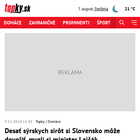
21 °C
7. august
,
Štefánia
DOMÁCE
ZAHRANIČNÉ
PROMINENTI
ŠPORT
ZAUJÍMAV
3.11.2018 11:45
Topky
Domáce
Desať sýrskych sirôt si Slovensko môže
dovoliť, myslí si minister Lajčák