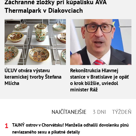
Záchranné zložky pri kúpalisku AVA
Thermalpark v Diakovciach
ÚĽUV otvára výstavu
Rekonštrukcia Hlavnej
keramickej tvorby Štefana
stanice v Bratislave je opäť
Mlícha
o krok bližšie, uviedol
minister Ráž
NAJČÍTANEJŠIE
3 DNI
TÝŽDEŇ
TAJNÝ ostrov v Chorvátsku! Manželia odhalili dovolenku plnú
neviazaného sexu a pikatné detaily