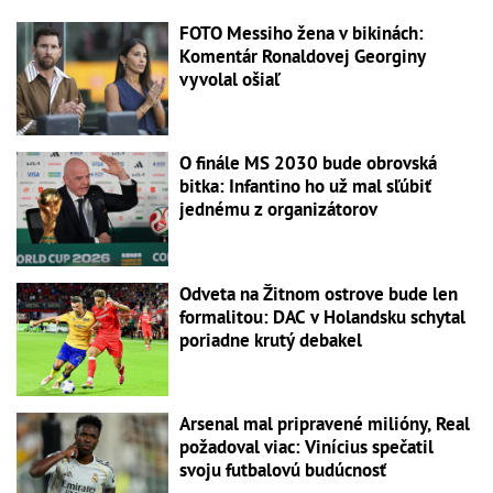
FOTO Messiho žena v bikinách:
Komentár Ronaldovej Georginy
vyvolal ošiaľ
O finále MS 2030 bude obrovská
bitka: Infantino ho už mal sľúbiť
jednému z organizátorov
Odveta na Žitnom ostrove bude len
formalitou: DAC v Holandsku schytal
poriadne krutý debakel
Arsenal mal pripravené milióny, Real
požadoval viac: Vinícius spečatil
svoju futbalovú budúcnosť