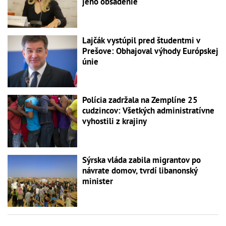
jeho obsadenie
Lajčák vystúpil pred študentmi v
Prešove: Obhajoval výhody Európskej
únie
Polícia zadržala na Zemplíne 25
cudzincov: Všetkých administratívne
vyhostili z krajiny
Sýrska vláda zabila migrantov po
návrate domov, tvrdí libanonský
minister