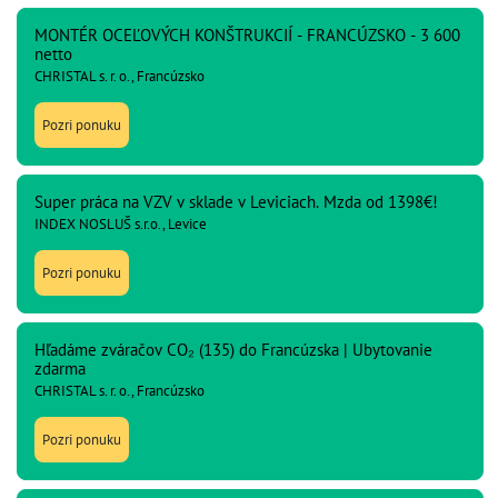
MONTÉR OCEĽOVÝCH KONŠTRUKCIÍ - FRANCÚZSKO - 3 600
netto
CHRISTAL s. r. o., Francúzsko
Pozri ponuku
Super práca na VZV v sklade v Leviciach. Mzda od 1398€!
INDEX NOSLUŠ s.r.o., Levice
Pozri ponuku
Hľadáme zváračov CO₂ (135) do Francúzska | Ubytovanie
zdarma
CHRISTAL s. r. o., Francúzsko
Pozri ponuku