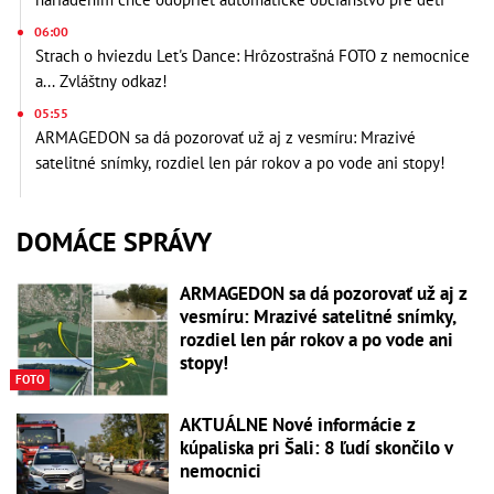
06:00
Strach o hviezdu Let's Dance: Hrôzostrašná FOTO z nemocnice
a... Zvláštny odkaz!
05:55
ARMAGEDON sa dá pozorovať už aj z vesmíru: Mrazivé
satelitné snímky, rozdiel len pár rokov a po vode ani stopy!
DOMÁCE SPRÁVY
ARMAGEDON sa dá pozorovať už aj z
vesmíru: Mrazivé satelitné snímky,
rozdiel len pár rokov a po vode ani
stopy!
FOTO
AKTUÁLNE Nové informácie z
kúpaliska pri Šali: 8 ľudí skončilo v
nemocnici