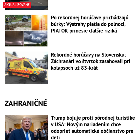
AKTUALIZOVANÉ
Po rekordnej horúčave prichádzajú
búrky: Výstrahy platia do polnoci,
PIATOK prinesie ďalšie riziká
Rekordné horúčavy na Slovensku:
Záchranári vo štvrtok zasahovali pri
kolapsoch už 83-krát
ZAHRANIČNÉ
Trump bojuje proti pôrodnej turistike
v USA: Novým nariadením chce
odoprieť automatické občianstvo pre
deti