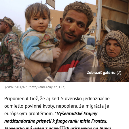
Zobraziť galériu
(2)
(Zdroj: SITA/AP Photo/Raad Adayleh, File)
Pripomenul tiež, že aj keď Slovensko jednoznačne
odmietlo povinné kvóty, nepopiera, že migrácia je
európskym problémom.
"Vyšehradské krajiny
nadštandardne prispeli k fungovaniu misie Frontex,
Slovensko má jeden z najvyšších príspevkov na hlavu.