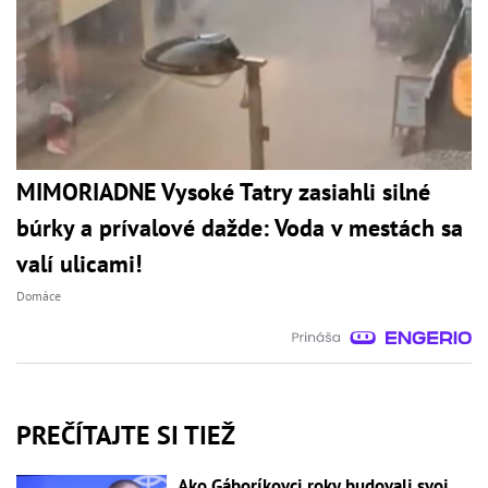
MIMORIADNE Vysoké Tatry zasiahli silné
búrky a prívalové dažde: Voda v mestách sa
valí ulicami!
Domáce
PREČÍTAJTE SI TIEŽ
Ako Gáboríkovci roky budovali svoj