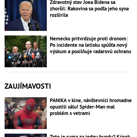
Zdravotný stav Joea Bidena sa
zhoršil: Rakovina sa podľa jeho syna
rozšírila
Nemecko pritvrdzuje proti dronom:
Po incidente na letisku spúšťa nový
výskum a posilňuje radarovú ochranu
ZAUJÍMAVOSTI
PANIKA v kine, návštevníci hromadne
opustili sálu! Spider-Man mal
problém s vetrami
Toto je suma za jednu bundu? Kúsok