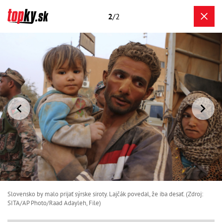
2
/2
Slovensko by malo prijať sýrske siroty. Lajčák povedal, že iba desať. (Zdroj:
SITA/AP Photo/Raad Adayleh, File)