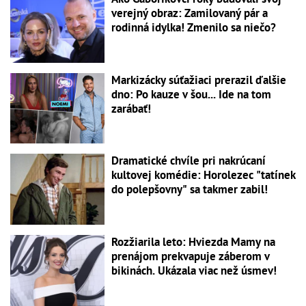
verejný obraz: Zamilovaný pár a
rodinná idylka! Zmenilo sa niečo?
Markizácky súťažiaci prerazil ďalšie
dno: Po kauze v šou... Ide na tom
zarábať!
Dramatické chvíle pri nakrúcaní
kultovej komédie: Horolezec "tatínek
do polepšovny" sa takmer zabil!
Rozžiarila leto: Hviezda Mamy na
prenájom prekvapuje záberom v
bikinách. Ukázala viac než úsmev!