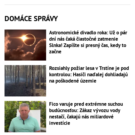
DOMÁCE SPRÁVY
Astronomické divadlo roka: Už o pár
dní nás čaká čiastočné zatmenie
Slnka! Zapíšte si presný čas, kedy to
začne
Rozsiahly požiar lesa v Trstíne je pod
kontrolou: Hasiči naďalej dohliadajú
na poškodené územie
Fico varuje pred extrémne suchou
budúcnosťou: Zákaz vývozu vody
nestačí, čakajú nás miliardové
investície