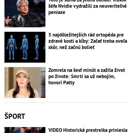
šéfa Nvidie vydražili za neuveriteľné
peniaze
5 najdôležitejších rád ortopéda pre
zdravé kosti a kĺby: Začať treba oveľa
skôr, než začnú bolieť
Zomrela na šesť minút a zažila život
po živote: Smrti sa už nebojím,
hovorí Patty
ŠPORT
VIDEO Historická prestrelka priniesla