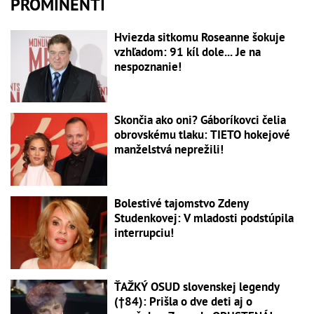
PROMINENTI
Hviezda sitkomu Roseanne šokuje
vzhľadom: 91 kíl dole... Je na
nespoznanie!
Skončia ako oni? Gáboríkovci čelia
obrovskému tlaku: TIETO hokejové
manželstvá neprežili!
Bolestivé tajomstvo Zdeny
Studenkovej: V mladosti podstúpila
interrupciu!
ŤAŽKÝ OSUD slovenskej legendy
(†84): Prišla o dve deti aj o