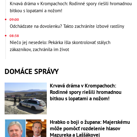
Krvavá dráma v Krompachoch: Rodinné spory riešili hromadnou
bitkou s lopatami a nožom!
09:00
Odchádzate na dovolenku? Takto zachránite izbové rastliny
08:38
Niečo jej nesedelo: Pekárka išla skontrolovať stálych
zákazníkov, zachránila im život
DOMÁCE SPRÁVY
Krvavá dráma v Krompachoch:
Rodinné spory riešili hromadnou
bitkou s lopatami a nožom!
Hrabko o boji o župana: Majerskému
môže pomôcť rozdelenie hlasov
Mazureka a Laššákovej