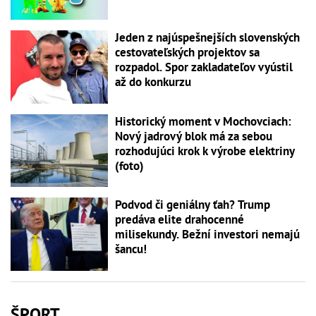
Jeden z najúspešnejších slovenských
cestovateľských projektov sa
rozpadol. Spor zakladateľov vyústil
až do konkurzu
Historický moment v Mochovciach:
Nový jadrový blok má za sebou
rozhodujúci krok k výrobe elektriny
(foto)
Podvod či geniálny ťah? Trump
predáva elite drahocenné
milisekundy. Bežní investori nemajú
šancu!
ŠPORT