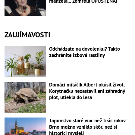
manžela... Zomrela OPUSTENÁ!
ZAUJÍMAVOSTI
Odchádzate na dovolenku? Takto
zachránite izbové rastliny
Domáci miláčik Albert okúsil život:
Korytnačku nezastavil ani záhradný
plot, utiekla do lesa
Tajomstvo staré viac než tisíc rokov:
Brno možno vzniklo skôr, než si
historici mysleli