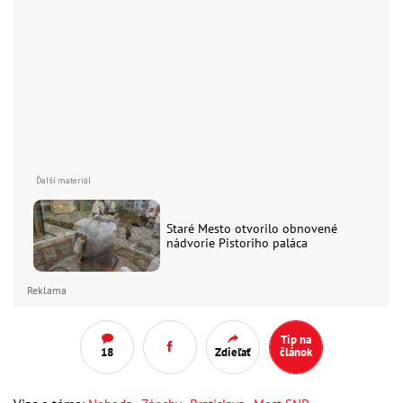
Staré Mesto otvorilo obnovené
nádvorie Pistoriho paláca
Reklama
Tip na
18
Zdieľať
článok