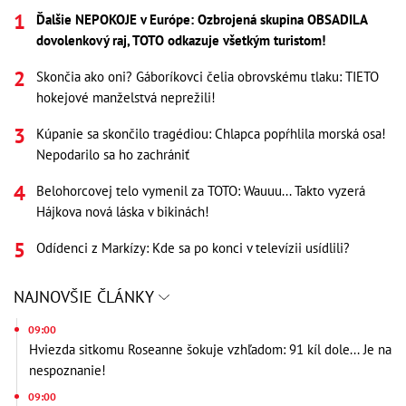
Ďalšie NEPOKOJE v Európe: Ozbrojená skupina OBSADILA
dovolenkový raj, TOTO odkazuje všetkým turistom!
Skončia ako oni? Gáboríkovci čelia obrovskému tlaku: TIETO
hokejové manželstvá neprežili!
Kúpanie sa skončilo tragédiou: Chlapca popŕhlila morská osa!
Nepodarilo sa ho zachrániť
Belohorcovej telo vymenil za TOTO: Wauuu... Takto vyzerá
Hájkova nová láska v bikinách!
Odídenci z Markízy: Kde sa po konci v televízii usídlili?
NAJNOVŠIE ČLÁNKY
09:00
Hviezda sitkomu Roseanne šokuje vzhľadom: 91 kíl dole... Je na
nespoznanie!
09:00