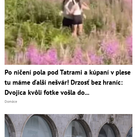
Po ničení pola pod Tatrami a kúpaní v plese
tu máme ďalší nešvár! Drzosť bez hraníc:
Dvojica kvôli fotke vošla do...
Domáce