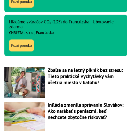
Pozri ponuku
Hľadáme zváračov CO₂ (135) do Francúzska | Ubytovanie
zdarma
CHRISTAL s. r. o., Francúzsko
Pozri ponuku
Zbaľte sa na letný piknik bez stresu:
Tieto praktické vychytávky vám
ušetria miesto v batohu!
Inflácia zmenila správanie Slovákov:
Ako narábať s peniazmi, keď
nechcete zbytočne riskovať?