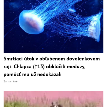
Smrtiaci útok v obľúbenom dovolenkovom
raji: Chlapca (†13) obkľúčili medúzy,
pomôcť mu už nedokázali
Zahraničné