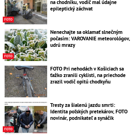
na chodníku, vodič mal údajne
epileptický záchvat
FOTO
Nenechajte sa oklamať slnečným
počasím: VAROVANIE meteorológov,
udrú mrazy
FOTO
FOTO Pri nehodách v Košiciach sa
ťažko zranili cyklisti, na priechode
zrazil vodič opitú chodkyňu
Tresty za šialenú jazdu smrti:
Identita poľských pretekárov, FOTO
novinár, podnikateľ a synáčik
FOTO