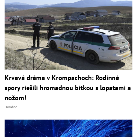
Krvavá dráma v Krompachoch: Rodinné
spory riešili hromadnou bitkou s lopatami a
nožom!
Domáce