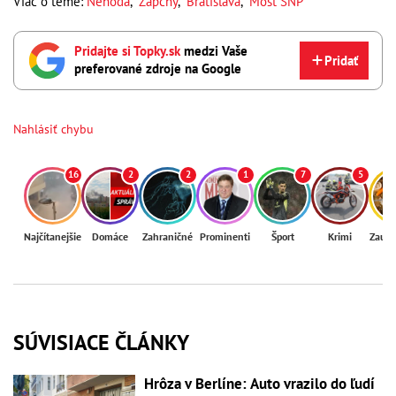
Viac o téme:
Nehoda
,
Zápchy
,
Bratislava
,
Most SNP
Pridajte si Topky.sk
medzi Vaše
Pridať
preferované zdroje na Google
Nahlásiť chybu
16
2
2
1
7
5
Najčítanejšie
Domáce
Zahraničné
Prominenti
Šport
Krimi
Zaují
SÚVISIACE ČLÁNKY
Hrôza v Berlíne: Auto vrazilo do ľudí