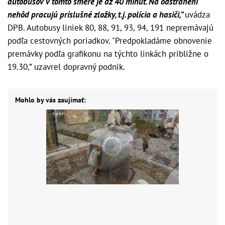
autobusov v tomto smere je až 40 minút. Na odstránení
nehôd pracujú príslušné zložky, t.j. polícia a hasiči,”
uvádza
DPB. Autobusy liniek 80, 88, 91, 93, 94, 191 nepremávajú
podľa cestovných poriadkov. "Predpokladáme obnovenie
premávky podľa grafikonu na týchto linkách približne o
19.30,” uzavrel dopravný podnik.
Mohlo by vás zaujímať: