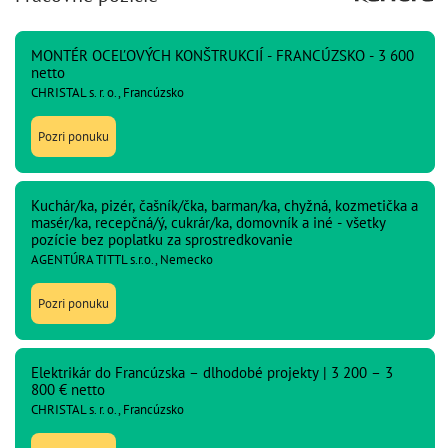
MONTÉR OCEĽOVÝCH KONŠTRUKCIÍ - FRANCÚZSKO - 3 600
netto
CHRISTAL s. r. o., Francúzsko
Pozri ponuku
Kuchár/ka, pizér, čašník/čka, barman/ka, chyžná, kozmetička a
masér/ka, recepčná/ý, cukrár/ka, domovník a iné - všetky
pozície bez poplatku za sprostredkovanie
AGENTÚRA TITTL s.r.o., Nemecko
Pozri ponuku
Elektrikár do Francúzska – dlhodobé projekty | 3 200 – 3
800 € netto
CHRISTAL s. r. o., Francúzsko