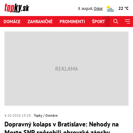
22 °C
8. august
,
Oskar
DOMÁCE
ZAHRANIČNÉ
PROMINENTI
ŠPORT
ZAUJÍMAV
4.10.2018 19:20
Topky
Domáce
Dopravný kolaps v Bratislave: Nehody na
Moste SNP spôsobili obrovské zápchy