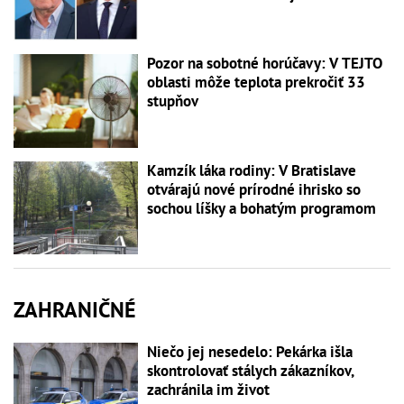
Pozor na sobotné horúčavy: V TEJTO
oblasti môže teplota prekročiť 33
stupňov
Kamzík láka rodiny: V Bratislave
otvárajú nové prírodné ihrisko so
sochou líšky a bohatým programom
ZAHRANIČNÉ
Niečo jej nesedelo: Pekárka išla
skontrolovať stálych zákazníkov,
zachránila im život