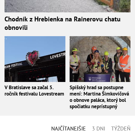
Chodník z Hrebienka na Rainerovu chatu
obnovili
V Bratislave sa začal 5.
Spišský hrad sa postupne
ročník festivalu Lovestream
mení: Martina Šimkovičová
o obnove paláca, ktorý bol
spočiatku neprístupný
NAJČÍTANEJŠIE
3 DNI
TÝŽDEŇ