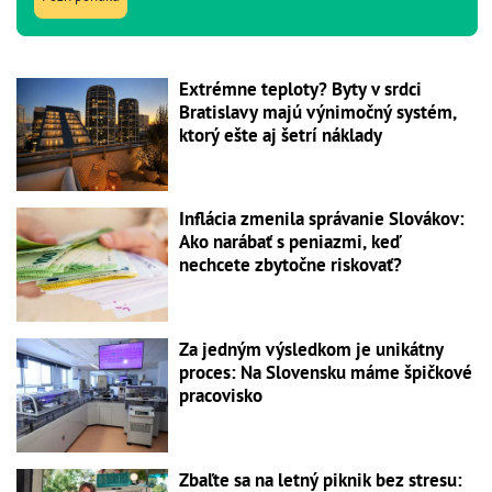
Extrémne teploty? Byty v srdci
Bratislavy majú výnimočný systém,
ktorý ešte aj šetrí náklady
Inflácia zmenila správanie Slovákov:
Ako narábať s peniazmi, keď
nechcete zbytočne riskovať?
Za jedným výsledkom je unikátny
proces: Na Slovensku máme špičkové
pracovisko
Zbaľte sa na letný piknik bez stresu: