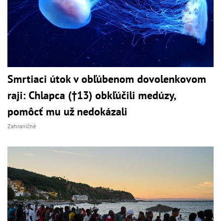
Smrtiaci útok v obľúbenom dovolenkovom
raji: Chlapca (†13) obkľúčili medúzy,
pomôcť mu už nedokázali
Zahraničné