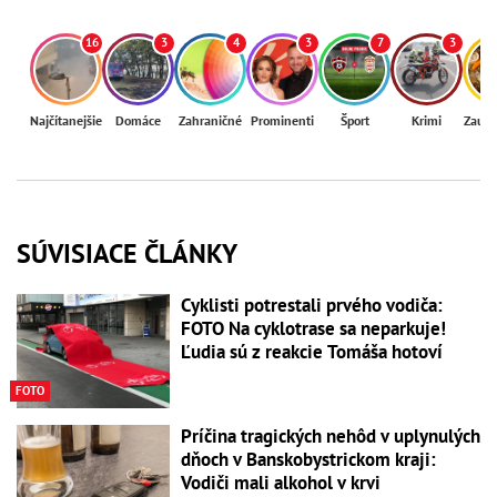
16
3
4
3
7
3
Najčítanejšie
Domáce
Zahraničné
Prominenti
Šport
Krimi
Zaují
SÚVISIACE ČLÁNKY
Cyklisti potrestali prvého vodiča:
FOTO Na cyklotrase sa neparkuje!
Ľudia sú z reakcie Tomáša hotoví
FOTO
Príčina tragických nehôd v uplynulých
dňoch v Banskobystrickom kraji:
Vodiči mali alkohol v krvi