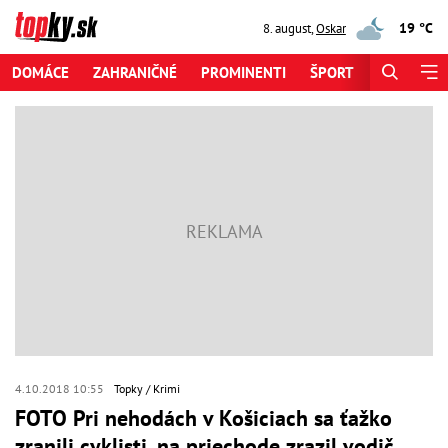
19 °C
8. august
,
Oskar
DOMÁCE
ZAHRANIČNÉ
PROMINENTI
ŠPORT
ZAUJÍMAV
4.10.2018 10:55
Topky
Krimi
FOTO Pri nehodách v Košiciach sa ťažko
zranili cyklisti, na priechode zrazil vodič