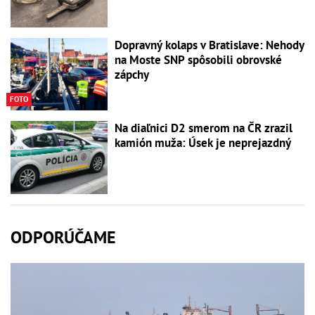
Dopravný kolaps v Bratislave: Nehody
na Moste SNP spôsobili obrovské
zápchy
FOTO
Na diaľnici D2 smerom na ČR zrazil
kamión muža: Úsek je neprejazdný
ODPORÚČAME