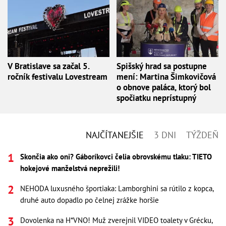
V Bratislave sa začal 5.
Spišský hrad sa postupne
ročník festivalu Lovestream
mení: Martina Šimkovičová
o obnove paláca, ktorý bol
spočiatku neprístupný
NAJČÍTANEJŠIE
3 DNI
TÝŽDEŇ
Skončia ako oni? Gáboríkovci čelia obrovskému tlaku: TIETO
hokejové manželstvá neprežili!
NEHODA luxusného športiaka: Lamborghini sa rútilo z kopca,
druhé auto dopadlo po čelnej zrážke horšie
Dovolenka na H*VNO! Muž zverejnil VIDEO toalety v Grécku,