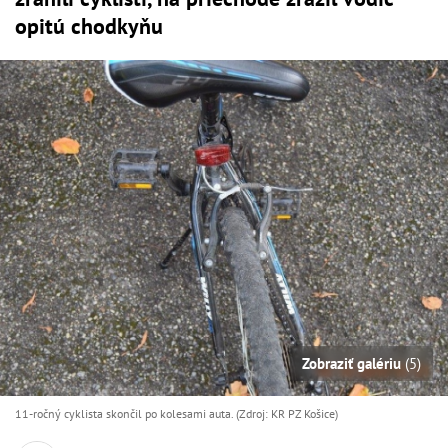
opitú chodkyňu
Zobraziť galériu
(5)
11-ročný cyklista skončil po kolesami auta. (Zdroj: KR PZ Košice)