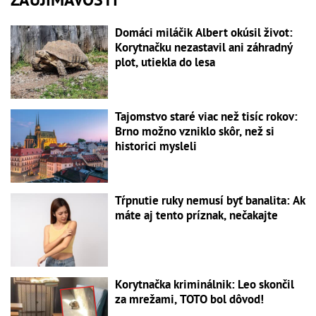
Domáci miláčik Albert okúsil život:
Korytnačku nezastavil ani záhradný
plot, utiekla do lesa
Tajomstvo staré viac než tisíc rokov:
Brno možno vzniklo skôr, než si
historici mysleli
Tŕpnutie ruky nemusí byť banalita: Ak
máte aj tento príznak, nečakajte
Korytnačka kriminálnik: Leo skončil
za mrežami, TOTO bol dôvod!