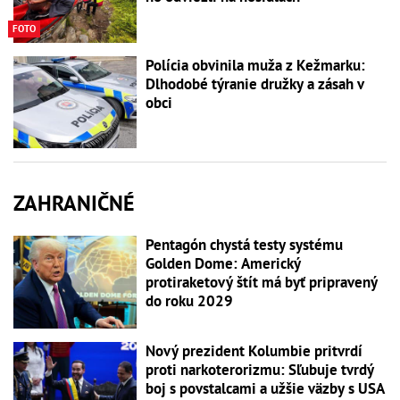
FOTO
Polícia obvinila muža z Kežmarku:
Dlhodobé týranie družky a zásah v
obci
ZAHRANIČNÉ
Pentagón chystá testy systému
Golden Dome: Americký
protiraketový štít má byť pripravený
do roku 2029
Nový prezident Kolumbie pritvrdí
proti narkoterorizmu: Sľubuje tvrdý
boj s povstalcami a užšie väzby s USA