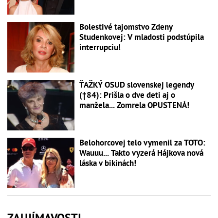
Bolestivé tajomstvo Zdeny
Studenkovej: V mladosti podstúpila
interrupciu!
ŤAŽKÝ OSUD slovenskej legendy
(†84): Prišla o dve deti aj o
manžela... Zomrela OPUSTENÁ!
Belohorcovej telo vymenil za TOTO:
Wauuu... Takto vyzerá Hájkova nová
láska v bikinách!
ZAUJÍMAVOSTI