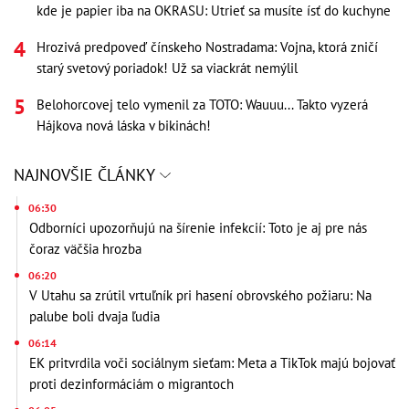
kde je papier iba na OKRASU: Utrieť sa musíte ísť do kuchyne
Hrozivá predpoveď čínskeho Nostradama: Vojna, ktorá zničí
starý svetový poriadok! Už sa viackrát nemýlil
Belohorcovej telo vymenil za TOTO: Wauuu... Takto vyzerá
Hájkova nová láska v bikinách!
NAJNOVŠIE ČLÁNKY
06:30
Odborníci upozorňujú na šírenie infekcií: Toto je aj pre nás
čoraz väčšia hrozba
06:20
V Utahu sa zrútil vrtuľník pri hasení obrovského požiaru: Na
palube boli dvaja ľudia
06:14
EK pritvrdila voči sociálnym sieťam: Meta a TikTok majú bojovať
proti dezinformáciám o migrantoch