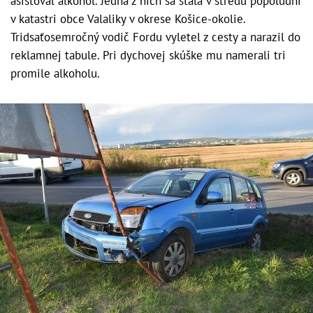
asistoval alkohol. Jedna z nich sa stala v stredu popoludní
v katastri obce Valaliky v okrese Košice-okolie.
Tridsaťosemročný vodič Fordu vyletel z cesty a narazil do
reklamnej tabule. Pri dychovej skúške mu namerali tri
promile alkoholu.