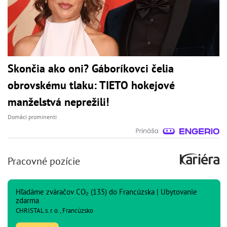
Skončia ako oni? Gáboríkovci čelia
obrovskému tlaku: TIETO hokejové
manželstvá neprežili!
Domáci prominenti
Pracovné pozície
Hľadáme zváračov CO₂ (135) do Francúzska | Ubytovanie
zdarma
CHRISTAL s. r. o., Francúzsko