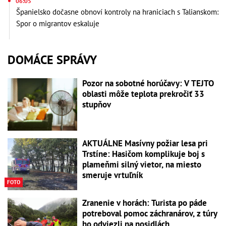
06:05
Španielsko dočasne obnoví kontroly na hraniciach s Talianskom:
Spor o migrantov eskaluje
DOMÁCE SPRÁVY
Pozor na sobotné horúčavy: V TEJTO
oblasti môže teplota prekročiť 33
stupňov
AKTUÁLNE Masívny požiar lesa pri
Trstíne: Hasičom komplikuje boj s
plameňmi silný vietor, na miesto
smeruje vrtuľník
FOTO
Zranenie v horách: Turista po páde
potreboval pomoc záchranárov, z túry
ho odviezli na nosidlách