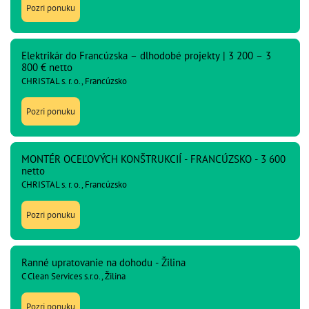
Pozri ponuku
Elektrikár do Francúzska – dlhodobé projekty | 3 200 – 3
800 € netto
CHRISTAL s. r. o., Francúzsko
Pozri ponuku
MONTÉR OCEĽOVÝCH KONŠTRUKCIÍ - FRANCÚZSKO - 3 600
netto
CHRISTAL s. r. o., Francúzsko
Pozri ponuku
Ranné upratovanie na dohodu - Žilina
C Clean Services s.r.o., Žilina
Pozri ponuku