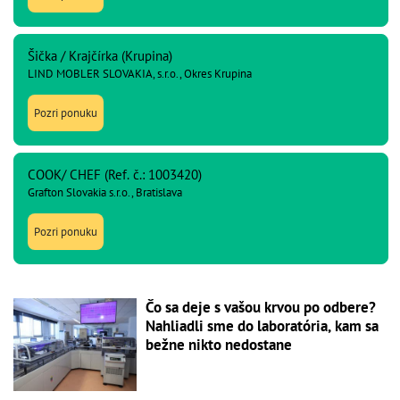
Šička / Krajčírka (Krupina)
LIND MOBLER SLOVAKIA, s.r.o., Okres Krupina
Pozri ponuku
COOK/ CHEF (Ref. č.: 1003420)
Grafton Slovakia s.r.o., Bratislava
Pozri ponuku
Čo sa deje s vašou krvou po odbere?
Nahliadli sme do laboratória, kam sa
bežne nikto nedostane