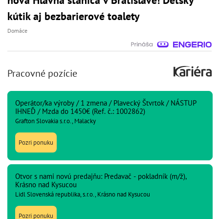
kútik aj bezbarierové toalety
Domáce
Pracovné pozície
Operátor/ka výroby / 1 zmena / Plavecký Štvrtok / NÁSTUP
IHNEĎ / Mzda do 1450€ (Ref. č.: 1002862)
Grafton Slovakia s.r.o., Malacky
Pozri ponuku
Otvor s nami novú predajňu: Predavač - pokladník (m/ž),
Krásno nad Kysucou
Lidl Slovenská republika, s.r.o., Krásno nad Kysucou
Pozri ponuku