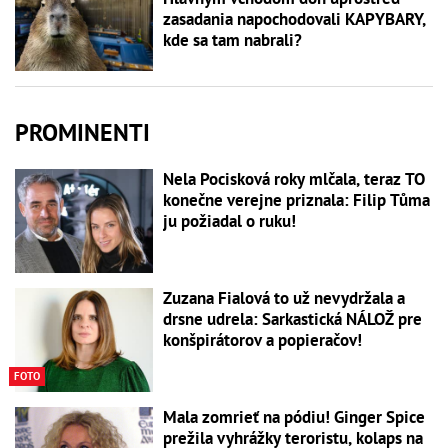
zasadania napochodovali KAPYBARY,
kde sa tam nabrali?
PROMINENTI
Nela Pocisková roky mlčala, teraz TO
konečne verejne priznala: Filip Tůma
ju požiadal o ruku!
Zuzana Fialová to už nevydržala a
drsne udrela: Sarkastická NÁLOŽ pre
konšpirátorov a popieračov!
FOTO
Mala zomrieť na pódiu! Ginger Spice
prežila vyhrážky teroristu, kolaps na