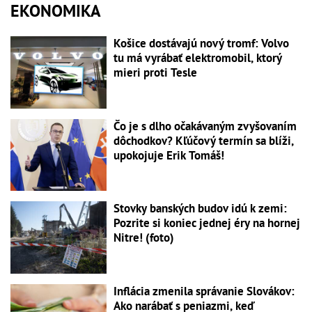
EKONOMIKA
Košice dostávajú nový tromf: Volvo
tu má vyrábať elektromobil, ktorý
mieri proti Tesle
Čo je s dlho očakávaným zvyšovaním
dôchodkov? Kľúčový termín sa blíži,
upokojuje Erik Tomáš!
Stovky banských budov idú k zemi:
Pozrite si koniec jednej éry na hornej
Nitre! (foto)
Inflácia zmenila správanie Slovákov:
Ako narábať s peniazmi, keď