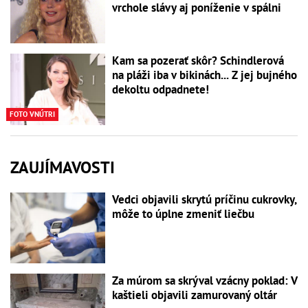
vrchole slávy aj poníženie v spálni
Kam sa pozerať skôr? Schindlerová
na pláži iba v bikinách... Z jej bujného
dekoltu odpadnete!
FOTO VNÚTRI
ZAUJÍMAVOSTI
Vedci objavili skrytú príčinu cukrovky,
môže to úplne zmeniť liečbu
Za múrom sa skrýval vzácny poklad: V
kaštieli objavili zamurovaný oltár