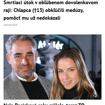
Smrtiaci útok v obľúbenom dovolenkovom
raji: Chlapca (†13) obkľúčili medúzy,
pomôcť mu už nedokázali
Zahraničné