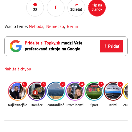
Tip na
35
Zdieľať
článok
Viac o téme:
Nehoda
,
Nemecko
,
Berlín
Pridajte si Topky.sk
medzi Vaše
Pridať
preferované zdroje na Google
Nahlásiť chybu
16
6
2
4
7
5
Najčítanejšie
Domáce
Zahraničné
Prominenti
Šport
Krimi
Zaují