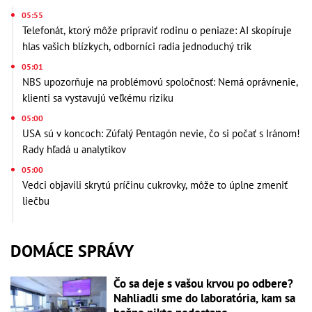
05:55
Telefonát, ktorý môže pripraviť rodinu o peniaze: AI skopíruje
hlas vašich blízkych, odborníci radia jednoduchý trik
05:01
NBS upozorňuje na problémovú spoločnosť: Nemá oprávnenie,
klienti sa vystavujú veľkému riziku
05:00
USA sú v koncoch: Zúfalý Pentagón nevie, čo si počať s Iránom!
Rady hľadá u analytikov
05:00
Vedci objavili skrytú príčinu cukrovky, môže to úplne zmeniť
liečbu
DOMÁCE SPRÁVY
Čo sa deje s vašou krvou po odbere?
Nahliadli sme do laboratória, kam sa