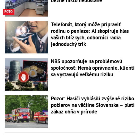
bežne nikto nedostane
FOTO
Telefonát, ktorý môže pripraviť
rodinu o peniaze: AI skopíruje hlas
vašich blízkych, odborníci radia
jednoduchý trik
NBS upozorňuje na problémovú
spoločnosť: Nemá oprávnenie, klienti
sa vystavujú veľkému riziku
Pozor: Hasiči vyhlásili zvýšené riziko
požiarov na väčšine Slovenska – platí
zákaz ohňa v prírode