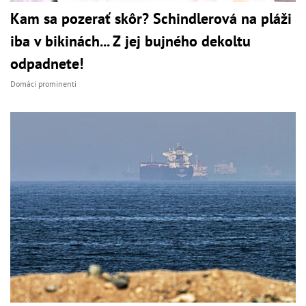
Kam sa pozerať skôr? Schindlerová na pláži
iba v bikinách... Z jej bujného dekoltu
odpadnete!
Domáci prominenti