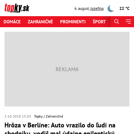
22 °C
6. august
,
Jozefína
DOMÁCE
ZAHRANIČNÉ
PROMINENTI
ŠPORT
ZAUJÍMAV
5.10.2018 15:05
Topky
Zahraničné
Hrôza v Berlíne: Auto vrazilo do ľudí na
chodníku, vodič mal údajne epileptický