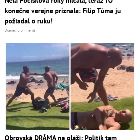
Nela Pocisková roky mlčala, teraz TO
konečne verejne priznala: Filip Tůma ju
požiadal o ruku!
Domáci prominenti
Obrovská DRÁMA na pláži: Politik tam