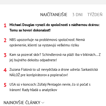
NAJČÍTANEJŠIE
3 DNI
TÝŽDEŇ
Michael Douglas vyrazil do spoločnosti s nádhernou dcérou:
Tomu sa hovorí dokonalosť!
NBS upozorňuje na problémovú spoločnosť: Nemá
oprávnenie, klienti sa vystavujú veľkému riziku
Kam sa pozerať skôr? Schindlerová na pláži iba v bikinách... Z
jej bujného dekoltu odpadnete!
Zuzana Fialová to už nevydržala a drsne udrela: Sarkastická
NÁLOŽ pre konšpirátorov a popieračov!
USA sú v koncoch: Zúfalý Pentagón nevie, čo si počať s
Iránom! Rady hľadá u analytikov
NAJNOVŠIE ČLÁNKY