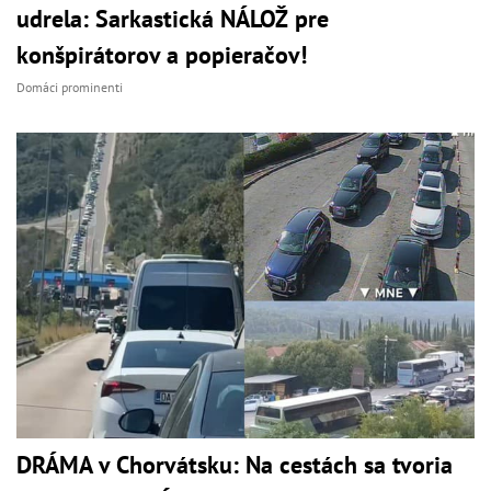
udrela: Sarkastická NÁLOŽ pre
konšpirátorov a popieračov!
Domáci prominenti
DRÁMA v Chorvátsku: Na cestách sa tvoria