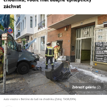
záchvat
Zobraziť galériu
(2)
Auto vrazilo v Berlíne do ľudí na chodníku (Zdroj: TASR/DPA)