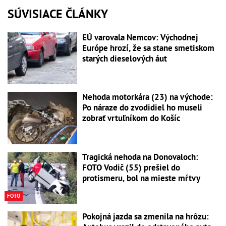
SÚVISIACE ČLÁNKY
EÚ varovala Nemcov: Východnej
Európe hrozí, že sa stane smetiskom
starých dieselových áut
Nehoda motorkára (23) na východe:
Po náraze do zvodidiel ho museli
zobrať vrtuľníkom do Košíc
Tragická nehoda na Donovaloch:
FOTO Vodič (55) prešiel do
protismeru, bol na mieste mŕtvy
FOTO
Pokojná jazda sa zmenila na hrôzu: