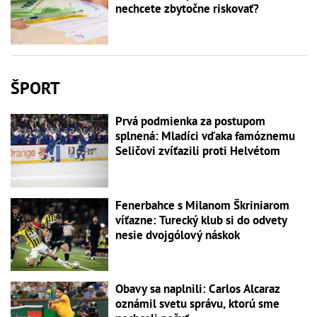
nechcete zbytočne riskovať?
ŠPORT
Prvá podmienka za postupom
splnená: Mladíci vďaka famóznemu
Seličovi zvíťazili proti Helvétom
Fenerbahce s Milanom Škriniarom
víťazne: Turecký klub si do odvety
nesie dvojgólový náskok
Obavy sa naplnili: Carlos Alcaraz
oznámil svetu správu, ktorú sme