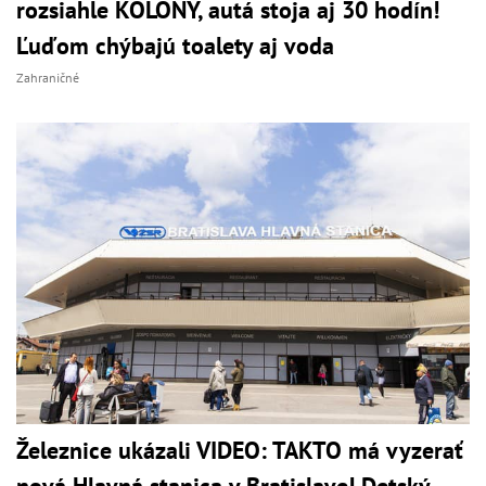
rozsiahle KOLÓNY, autá stoja aj 30 hodín!
Ľuďom chýbajú toalety aj voda
Zahraničné
Železnice ukázali VIDEO: TAKTO má vyzerať
nová Hlavná stanica v Bratislave! Detský