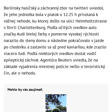
Berlínsky hasičský a záchranný zbor na twitteri uviedol,
že jeho jednotka bola v piatok o 12.25 h privolaná k
vážnej nehode, ku ktorej došlo na ulici Helmholtzstrasse
v štvrti Charlottenburg. Podľa očitých svedkov auto
značky Audi bielej farby v pomerne vysokej rýchlosti
narazilo do steny domu a následne pokračovalo v jazde
po chodníku a zastavilo sa až pred kaviarňou, kde zrazilo
viacero ľudí. Podľa niektorých svedkov dostal vodič
epileptický záchvat. Agentúra Reuters uviedla, že na
základe vyjadrenia miestnej polície nešlo o teroristický
čin, ale o nehodu.
Mohlo by vás zaujímať: