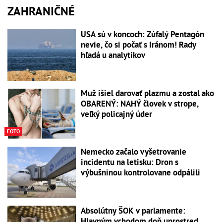
ZAHRANIČNÉ
USA sú v koncoch: Zúfalý Pentagón
nevie, čo si počať s Iránom! Rady
hľadá u analytikov
Muž išiel darovať plazmu a zostal ako
OBARENÝ: NAHÝ človek v strope,
veľký policajný úder
FOTO
Nemecko začalo vyšetrovanie
incidentu na letisku: Dron s
výbušninou kontrolovane odpálili
Absolútny ŠOK v parlamente:
Hlavným vchodom doň uprostred