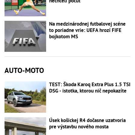
nechceli počuť
Na medzinárodnej futbalovej scéne
to poriadne vrie: UEFA hrozí FIFE
bojkotom MS
AUTO-MOTO
TEST: Škoda Karoq Extra Plus 1.5 TSI
DSG - istotka, ktorou nič nepokazíte
Úsek košickej R4 dočasne uzatvoria
pre výstavbu nového mosta