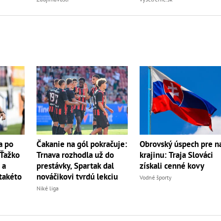
a po
Čakanie na gól pokračuje:
Obrovský úspech pre n
 Ťažko
Trnava rozhodla už do
krajinu: Traja Slováci
 a
prestávky, Spartak dal
získali cenné kovy
takéto
nováčikovi tvrdú lekciu
Vodné športy
Niké liga