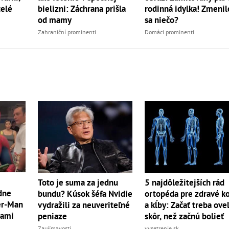
celé
bielizni: Záchrana prišla
rodinná idylka! Zmenil
od mamy
sa niečo?
Zahraniční prominenti
Domáci prominenti
Toto je suma za jednu
5 najdôležitejších rád
dne
bundu? Kúsok šéfa Nvidie
ortopéda pre zdravé ko
der-Man
vydražili za neuveriteľné
a kĺby: Začať treba ove
rami
peniaze
skôr, než začnú bolieť
Zaujímavosti
vysetrenie.sk