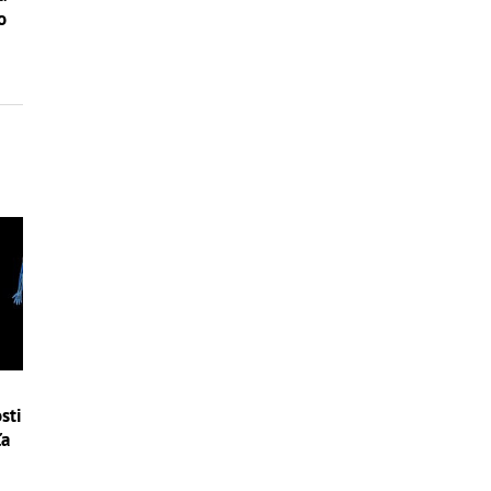
o
sti
ľa