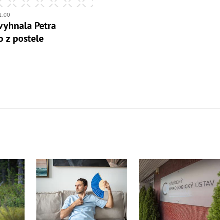
1:00
vyhnala Petra
 z postele