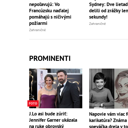
nepoľavujú: Vo
Sydney: Dve lietad
Francúzsku naďalej
delili od zrážky le
pomáhajú s ničivými
sekundy!
požiarmi
Zahraničné
Zahraničné
PROMINENTI
FOTO
J.Lo asi bude zúriť:
Napovie vám viac f
Jennifer Garner ukázala
karikatúra? Známa
na ruke obrovský
speváčka drela v to