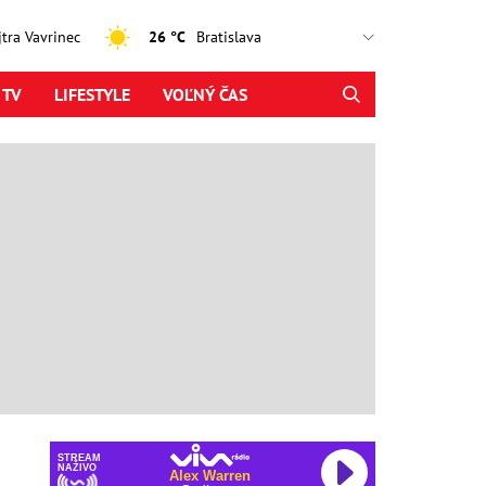
ajtra Vavrinec
26 °C
 TV
LIFESTYLE
VOĽNÝ ČAS
STREAM
NAŽIVO
Alex Warren