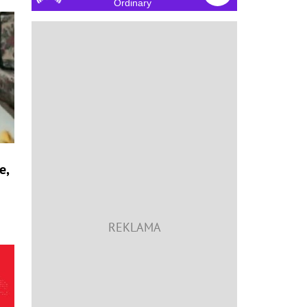
Ordinary
e,