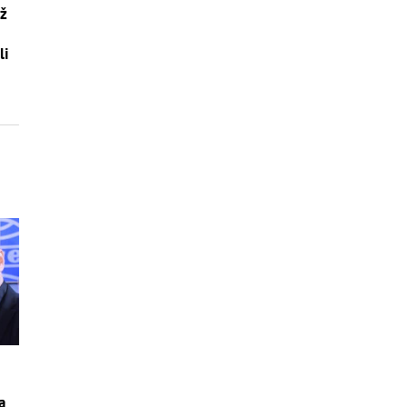
už
li
a