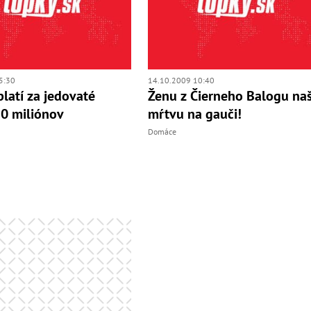
5:30
14.10.2009 10:40
platí za jedovaté
Ženu z Čierneho Balogu naš
0 miliónov
mŕtvu na gauči!
Domáce