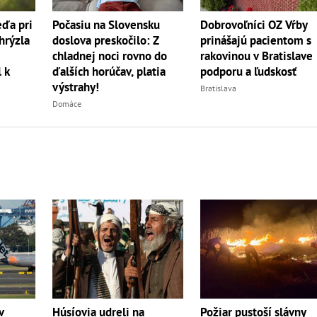
Dobrovoľníci OZ Vŕby
ďa pri
Počasiu na Slovensku
prinášajú pacientom s
hrýzla
doslova preskočilo: Z
rakovinou v Bratislave
chladnej noci rovno do
podporu a ľudskosť
 k
ďalších horúčav, platia
výstrahy!
Bratislava
Domáce
v
Húsíovia udreli na
Požiar pustoší slávny