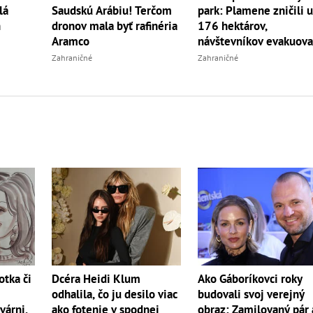
lá
Saudskú Arábiu! Terčom
park: Plamene zničili 
n
dronov mala byť rafinéria
176 hektárov,
Aramco
návštevníkov evakuova
Zahraničné
Zahraničné
otka či
Dcéra Heidi Klum
Ako Gáboríkovci roky
odhalila, čo ju desilo viac
budovali svoj verejný
várni,
ako fotenie v spodnej
obraz: Zamilovaný pár 