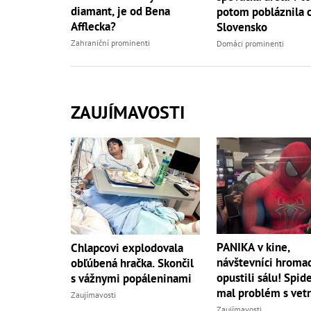
diamant, je od Bena
potom pobláznila 
Afflecka?
Slovensko
Zahraniční prominenti
Domáci prominenti
ZAUJÍMAVOSTI
PANIKA v kine,
Chlapcovi explodovala
návštevníci hroma
obľúbená hračka. Skončil
opustili sálu! Spi
s vážnymi popáleninami
mal problém s vet
Zaujímavosti
Zaujímavosti