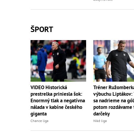
ŠPORT
VIDEO Historická
Tréner Ružomberk
prestrelka priniesla šok:
výbuchu Liptákov:
Enormný tlak a negatívna
sa nadrieme na gól
nálada v kabíne českého
potom rozdávame 
giganta
darčeky
Chance liga
Niké liga