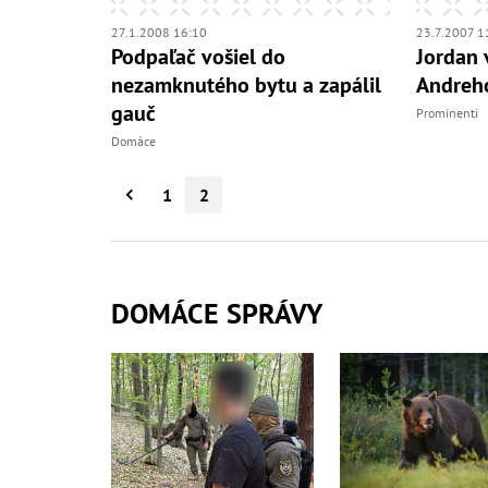
27.1.2008 16:10
23.7.2007 1
Podpaľač vošiel do
Jordan 
nezamknutého bytu a zapálil
Andreho
gauč
Prominenti
Domáce
1
2
DOMÁCE SPRÁVY