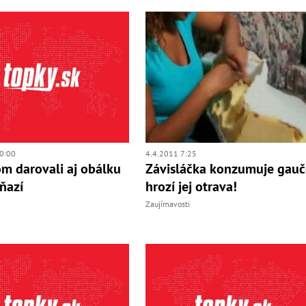
0:00
4.4.2011 7:25
m darovali aj obálku
Závisláčka konzumuje gauč
ňazí
hrozí jej otrava!
Zaujímavosti