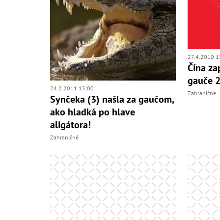
27.4.2010 1
Čína za
gauče 2
24.2.2011 15:00
Zahraničné
Synčeka (3) našla za gaučom,
ako hladká po hlave
aligátora!
Zahraničné