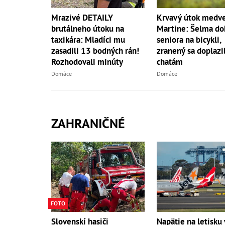
Mrazivé DETAILY
Krvavý útok medve
brutálneho útoku na
Martine: Šelma do
taxikára: Mladíci mu
seniora na bicykli,
zasadili 13 bodných rán!
zranený sa doplazil
Rozhodovali minúty
chatám
Domáce
Domáce
ZAHRANIČNÉ
FOTO
Slovenskí hasiči
Napätie na letisku 