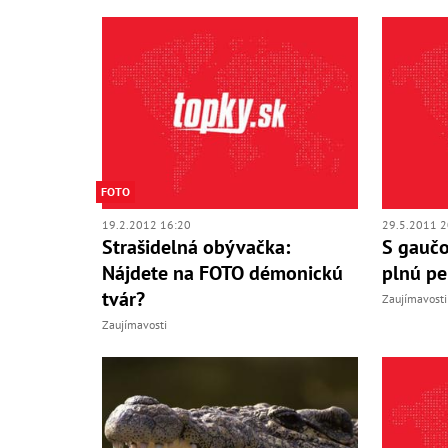
FOTO
19.2.2012 16:20
29.5.2011 2
Strašidelná obývačka:
S gaučo
Nájdete na FOTO démonickú
plnú pe
tvár?
Zaujímavosti
Zaujímavosti