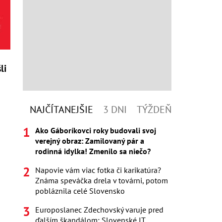
li
NAJČÍTANEJŠIE
3 DNI
TÝŽDEŇ
Ako Gáboríkovci roky budovali svoj
verejný obraz: Zamilovaný pár a
rodinná idylka! Zmenilo sa niečo?
Napovie vám viac fotka či karikatúra?
Známa speváčka drela v továrni, potom
pobláznila celé Slovensko
Europoslanec Zdechovský varuje pred
ďalším škandálom: Slovenské IT