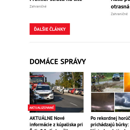
otrasná
Zahraničné
Zahraničné
ĎALŠIE ČLÁNKY
DOMÁCE SPRÁVY
AKTUALIZOVANÉ
AKTUÁLNE Nové
Po rekordnej horú
informácie z kúpaliska pri
prichádzajú búrky: