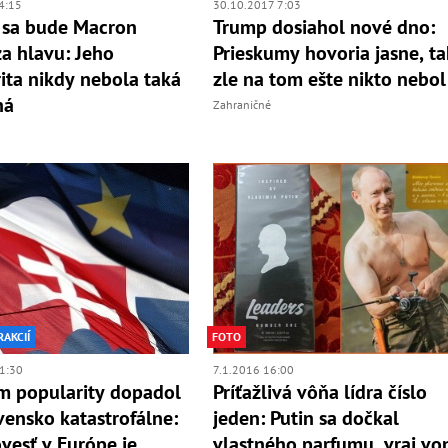
4:15
30.10.2017 7:03
 sa bude Macron
Trump dosiahol nové dno:
za hlavu: Jeho
Prieskumy hovoria jasne, ta
ita nikdy nebola taká
zle na tom ešte nikto nebol
ná
Zahraničné
RAKCIÍ
FOTO
1:30
7.1.2016 16:00
m popularity dopadol
Príťažlivá vôňa lídra číslo
vensko katastrofálne:
jeden: Putin sa dočkal
vesť v Európe je
vlastného parfumu, vraj vo