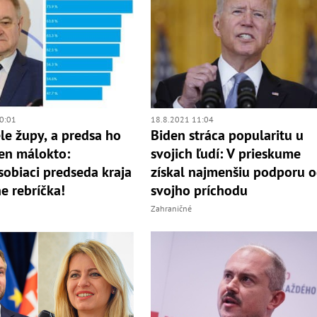
0:01
18.8.2021 11:04
ele župy, a predsa ho
Biden stráca popularitu u
en málokto:
svojich ľudí: V prieskume
obiaci predseda kraja
získal najmenšiu podporu 
ne rebríčka!
svojho príchodu
Zahraničné