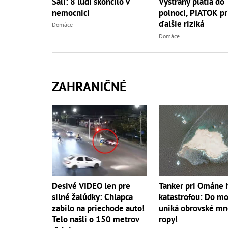
Šali: 8 ľudí skončilo v
Výstrahy platia do
nemocnici
polnoci, PIATOK pr
ďalšie riziká
Domáce
Domáce
ZAHRANIČNÉ
Tanker pri Ománe 
Desivé VIDEO len pre
katastrofou: Do mo
silné žalúdky: Chlapca
uniká obrovské mn
zabilo na priechode auto!
ropy!
Telo našli o 150 metrov