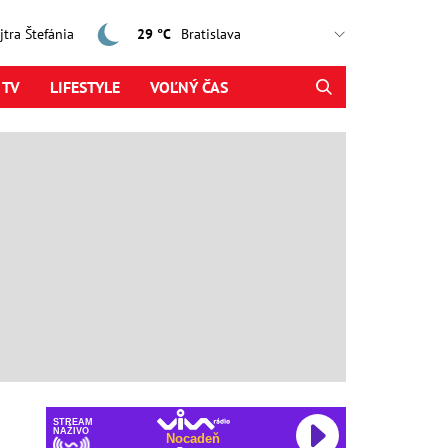
ajtra Štefánia
29 °C
 TV
LIFESTYLE
VOĽNÝ ČAS
STREAM
NAŽIVO
Nocadeň