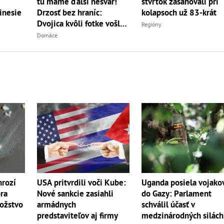
tu máme ďalší nešvár!
štvrtok zasahovali pri
Drzosť bez hraníc:
kolapsoch už 83-krát
inesie
Dvojica kvôli fotke vošla
Regióny
do...
Domáce
hrozí
USA pritvrdili voči Kube:
Uganda posiela vojako
ra
Nové sankcie zasiahli
do Gazy: Parlament
ožstvo
armádnych
schválil účasť v
predstaviteľov aj firmy
medzinárodných silách