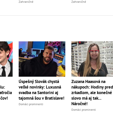
Zahraničné
Zahraničné
Úspešný Slovák chystá
Zuzana Haasová na
veľké novinky: Luxusná
lu:
nákupoch: Hodiny pre
svadba na Santorini aj
aťročia
zrkadlom, ale konečné
tajomná šou v Bratislave!
ičov!
slovo má aj tak...
Náročné!
Domáci prominenti
Domáci prominenti