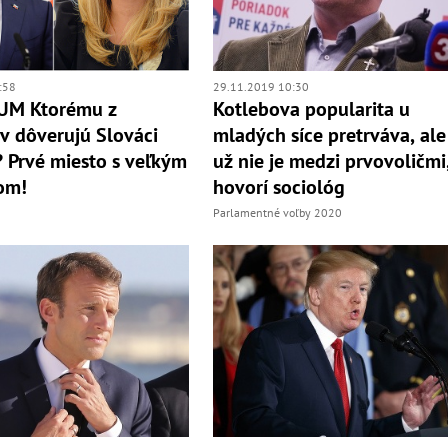
:58
29.11.2019 10:30
UM Ktorému z
Kotlebova popularita u
ov dôverujú Slováci
mladých síce pretrváva, ale
? Prvé miesto s veľkým
už nie je medzi prvovoličmi
om!
hovorí sociológ
Parlamentné voľby 2020