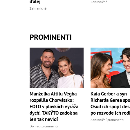
ďalej
Zahraničné
Zahraničné
PROMINENTI
Manželka Attilu Végha
Kaia Gerber a syn
rozpálila Chorvátsko:
Richarda Gerea spo
FOTO v plavkách vyráža
Osud ich spojil des
dych! TAKÝTO zadok sa
po rozvode ich rod
len tak nevidí
Zahraniční prominenti
Domáci prominenti