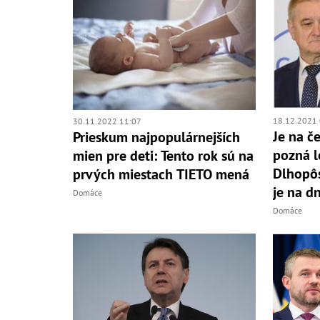
18.12.2021 
30.11.2022 11:07
Je na č
Prieskum najpopulárnejších
pozná l
mien pre deti: Tento rok sú na
Dlhopôs
prvých miestach TIETO mená
je na d
Domáce
Domáce