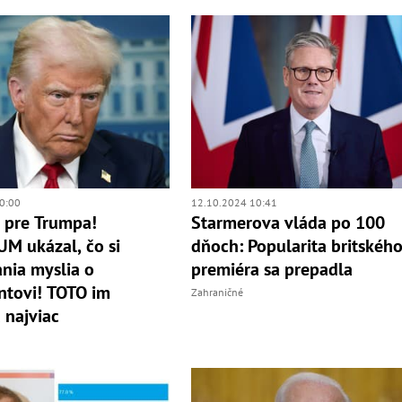
0:00
12.10.2024 10:41
 pre Trumpa!
Starmerova vláda po 100
M ukázal, čo si
dňoch: Popularita britskéh
nia myslia o
premiéra sa prepadla
ntovi! TOTO im
Zahraničné
 najviac