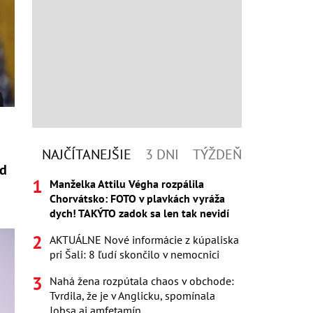
NAJČÍTANEJŠIE
3 DNI
TÝŽDEŇ
od
Manželka Attilu Végha rozpálila
Chorvátsko: FOTO v plavkách vyráža
dych! TAKÝTO zadok sa len tak nevidí
AKTUÁLNE Nové informácie z kúpaliska
pri Šali: 8 ľudí skončilo v nemocnici
Nahá žena rozpútala chaos v obchode:
Tvrdila, že je v Anglicku, spomínala
Jobsa aj amfetamín