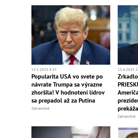
13.5.2025 8:37
23.4.2025 2
Popularita USA vo svete po
Zrkadlo
návrate Trumpa sa výrazne
PRIESKU
zhoršila! V hodnotení lídrov
Američa
sa prepadol až za Putina
prezide
prekáža
Zahraničné
Zahraničné