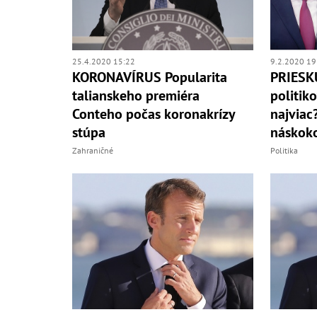
25.4.2020 15:22
9.2.2020 19
KORONAVÍRUS Popularita
PRIESK
talianskeho premiéra
politik
Conteho počas koronakrízy
najviac
stúpa
náskok
Zahraničné
Politika