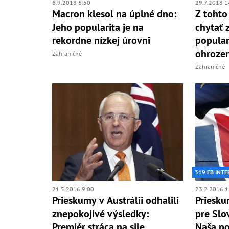
6.9.2018 6:50
29.7.2018 1
Macron klesol na úplné dno:
Z tohto
Jeho popularita je na
chytať 
rekordne nízkej úrovni
popular
ohroze
Zahraničné
Zahraničné
319 FB INTE
21.5.2016 9:00
23.2.2016 1
Prieskumy v Austrálii odhalili
Priesku
znepokojivé výsledky:
pre Slo
Premiér stráca na sile
Naša po