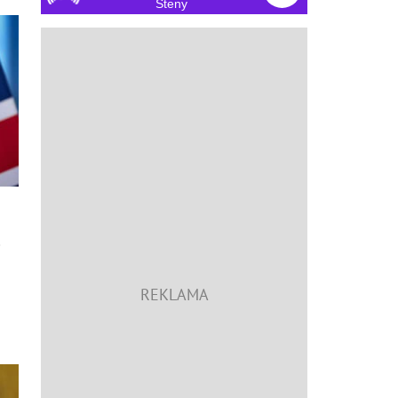
Steny
o