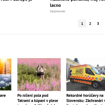
lacno
Zaujímavosti
1
2
3
Po ničení pola pod
Rekordné horúčavy na
čave
Tatrami a kúpaní v plese
Slovensku: Záchranári 