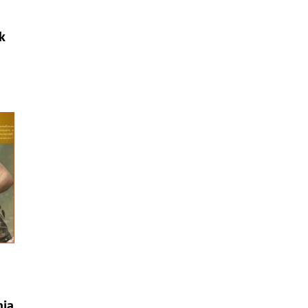
k
nia