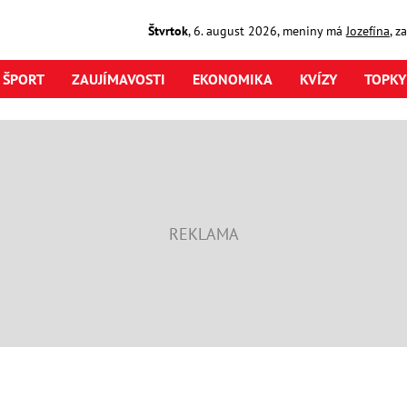
Štvrtok
,
6. august
2026
,
meniny má
Jozefína
, z
ŠPORT
ZAUJÍMAVOSTI
EKONOMIKA
KVÍZY
TOPKY