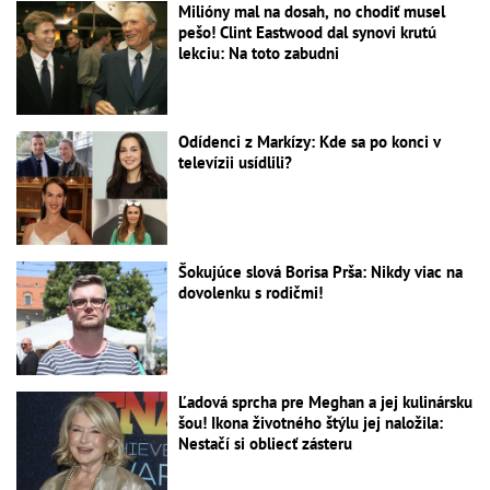
Milióny mal na dosah, no chodiť musel
pešo! Clint Eastwood dal synovi krutú
lekciu: Na toto zabudni
Odídenci z Markízy: Kde sa po konci v
televízii usídlili?
Šokujúce slová Borisa Prša: Nikdy viac na
dovolenku s rodičmi!
Ľadová sprcha pre Meghan a jej kulinársku
šou! Ikona životného štýlu jej naložila:
Nestačí si obliecť zásteru