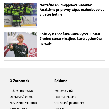
Nestačilo ani dvojgólové vedenie:
Atraktívny prípravný zápas rozhodol obrat
v tretej tretine
Košický klenot čaká veľká výzva: Dostal
životnú šancu v krajine, ktorá vychováva
hviezdy
O Zoznam.sk
Reklama
Právne informácie
Reklama u nás
Ochrana súkromia
Externá reklama
Nastavenie súkromia
Obchodné podmienky
Kariéra u nás
Cenník