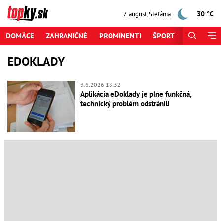
30 °C
7. august
,
Štefánia
DOMÁCE
ZAHRANIČNÉ
PROMINENTI
ŠPORT
ZAUJÍMAV
EDOKLADY
3.6.2026 18:32
Aplikácia eDoklady je plne funkčná,
technický problém odstránili