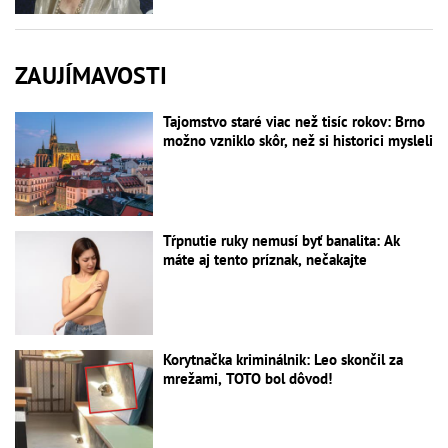
ZAUJÍMAVOSTI
Tajomstvo staré viac než tisíc rokov: Brno
možno vzniklo skôr, než si historici mysleli
Tŕpnutie ruky nemusí byť banalita: Ak
máte aj tento príznak, nečakajte
Korytnačka kriminálnik: Leo skončil za
mrežami, TOTO bol dôvod!