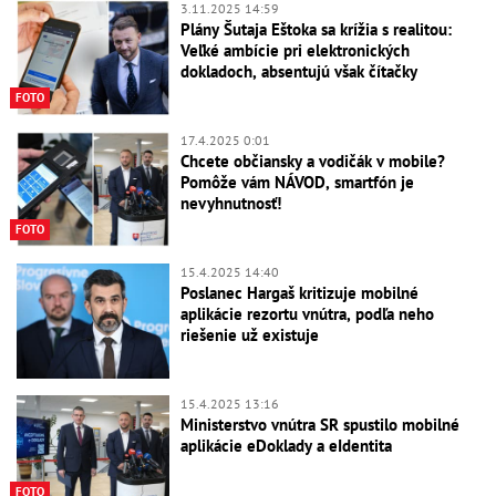
3.11.2025 14:59
Plány Šutaja Eštoka sa krížia s realitou:
Veľké ambície pri elektronických
dokladoch, absentujú však čítačky
FOTO
17.4.2025 0:01
Chcete občiansky a vodičák v mobile?
Pomôže vám NÁVOD, smartfón je
nevyhnutnosť!
FOTO
15.4.2025 14:40
Poslanec Hargaš kritizuje mobilné
aplikácie rezortu vnútra, podľa neho
riešenie už existuje
15.4.2025 13:16
Ministerstvo vnútra SR spustilo mobilné
aplikácie eDoklady a eIdentita
FOTO