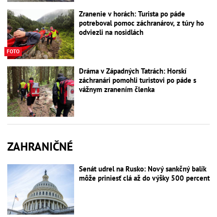
Zranenie v horách: Turista po páde
potreboval pomoc záchranárov, z túry ho
odviezli na nosidlách
FOTO
Dráma v Západných Tatrách: Horskí
záchranári pomohli turistovi po páde s
vážnym zranením členka
ZAHRANIČNÉ
Senát udrel na Rusko: Nový sankčný balík
môže priniesť clá až do výšky 500 percent