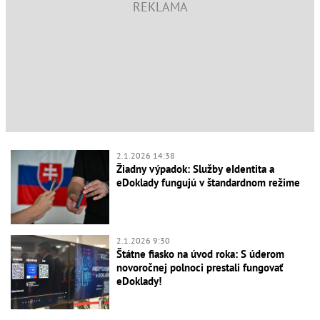
2.1.2026 14:38
Žiadny výpadok: Služby eIdentita a
eDoklady fungujú v štandardnom režime
2.1.2026 9:30
Štátne fiasko na úvod roka: S úderom
novoročnej polnoci prestali fungovať
eDoklady!