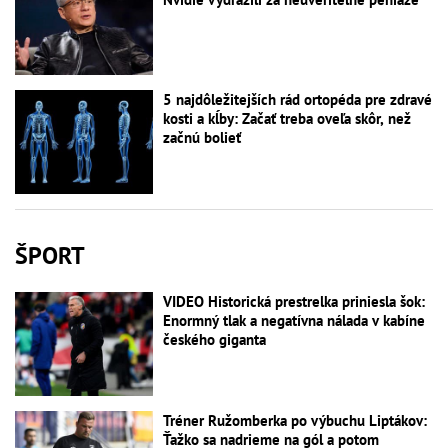
5 najdôležitejších rád ortopéda pre zdravé
kosti a kĺby: Začať treba oveľa skôr, než
začnú bolieť
ŠPORT
VIDEO Historická prestrelka priniesla šok:
Enormný tlak a negatívna nálada v kabíne
českého giganta
Tréner Ružomberka po výbuchu Liptákov:
Ťažko sa nadrieme na gól a potom