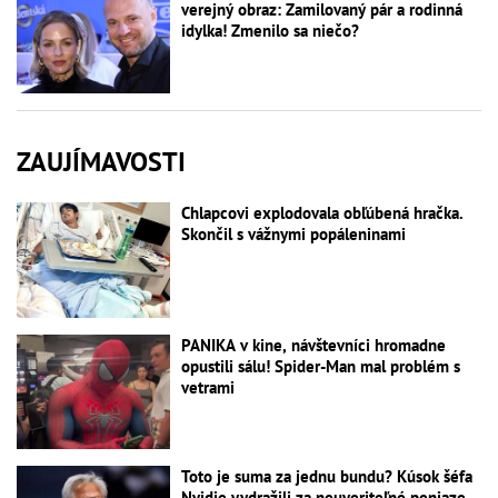
verejný obraz: Zamilovaný pár a rodinná
idylka! Zmenilo sa niečo?
ZAUJÍMAVOSTI
Chlapcovi explodovala obľúbená hračka.
Skončil s vážnymi popáleninami
PANIKA v kine, návštevníci hromadne
opustili sálu! Spider-Man mal problém s
vetrami
Toto je suma za jednu bundu? Kúsok šéfa
Nvidie vydražili za neuveriteľné peniaze