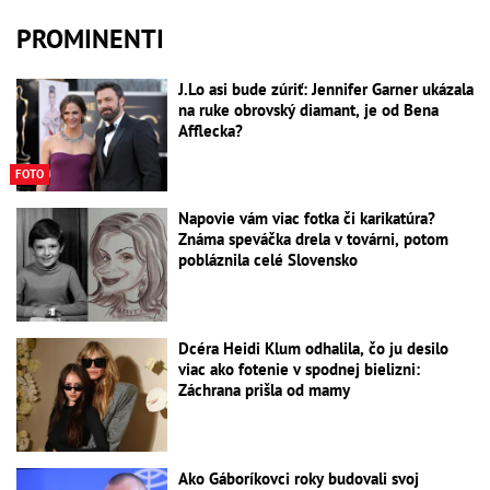
PROMINENTI
J.Lo asi bude zúriť: Jennifer Garner ukázala
na ruke obrovský diamant, je od Bena
Afflecka?
FOTO
Napovie vám viac fotka či karikatúra?
Známa speváčka drela v továrni, potom
pobláznila celé Slovensko
Dcéra Heidi Klum odhalila, čo ju desilo
viac ako fotenie v spodnej bielizni:
Záchrana prišla od mamy
Ako Gáboríkovci roky budovali svoj