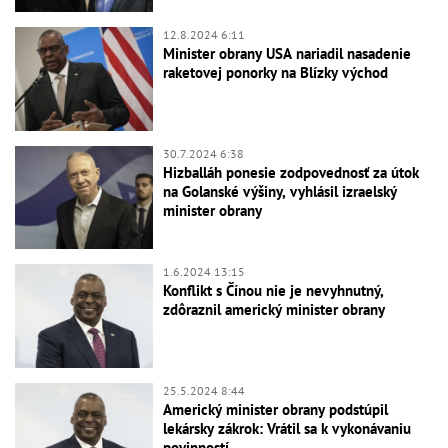
12.8.2024 6:11
Minister obrany USA nariadil nasadenie
raketovej ponorky na Blízky východ
30.7.2024 6:38
Hizballáh ponesie zodpovednosť za útok
na Golanské výšiny, vyhlásil izraelský
minister obrany
1.6.2024 13:15
Konflikt s Čínou nie je nevyhnutný,
zdôraznil americký minister obrany
25.5.2024 8:44
Americký minister obrany podstúpil
lekársky zákrok: Vrátil sa k vykonávaniu
povinností