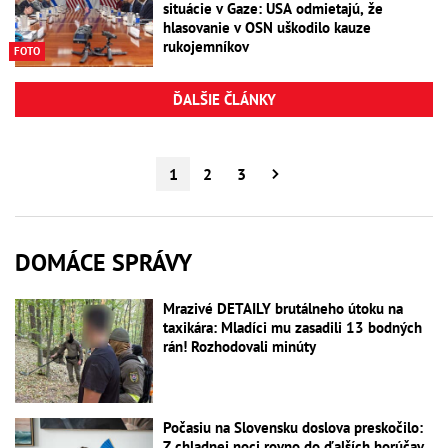
situácie v Gaze: USA odmietajú, že
hlasovanie v OSN uškodilo kauze
rukojemníkov
FOTO
ĎALŠIE ČLÁNKY
1
2
3
DOMÁCE SPRÁVY
Mrazivé DETAILY brutálneho útoku na
taxikára: Mladíci mu zasadili 13 bodných
rán! Rozhodovali minúty
Počasiu na Slovensku doslova preskočilo:
Z chladnej noci rovno do ďalších horúčav,