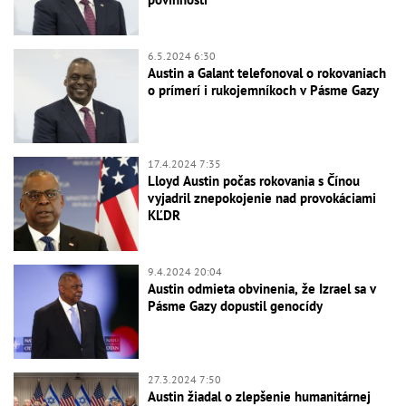
6.5.2024 6:30
Austin a Galant telefonoval o rokovaniach
o prímerí i rukojemníkoch v Pásme Gazy
17.4.2024 7:35
Lloyd Austin počas rokovania s Čínou
vyjadril znepokojenie nad provokáciami
KĽDR
9.4.2024 20:04
Austin odmieta obvinenia, že Izrael sa v
Pásme Gazy dopustil genocídy
27.3.2024 7:50
Austin žiadal o zlepšenie humanitárnej