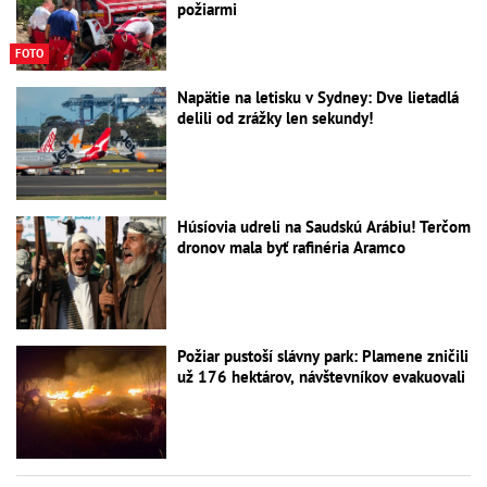
požiarmi
FOTO
Napätie na letisku v Sydney: Dve lietadlá
delili od zrážky len sekundy!
Húsíovia udreli na Saudskú Arábiu! Terčom
dronov mala byť rafinéria Aramco
Požiar pustoší slávny park: Plamene zničili
už 176 hektárov, návštevníkov evakuovali