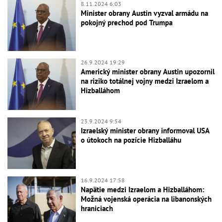
8.11.2024 6:03
Minister obrany Austin vyzval armádu na
pokojný prechod pod Trumpa
26.9.2024 19:29
Americký minister obrany Austin upozornil
na riziko totálnej vojny medzi Izraelom a
Hizballáhom
23.9.2024 9:54
Izraelský minister obrany informoval USA
o útokoch na pozície Hizballáhu
16.9.2024 17:58
Napätie medzi Izraelom a Hizballáhom:
Možná vojenská operácia na libanonských
hraniciach