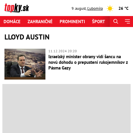
26 °C
9. august
,
Ľubomíra
DOMÁCE
ZAHRANIČNÉ
PROMINENTI
ŠPORT
ZAUJÍMAV
LLOYD AUSTIN
11.12.2024 20:20
Izraelský minister obrany vidí šancu na
novú dohodu o prepustení rukojemníkov z
Pásma Gazy