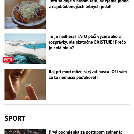
Toto sa deje v našom tele, ak zjeme jedno
z najobľúbenejších letných jedál!
To je nádhera! TÁTO pláž vyzerá ako z
rozprávky, ale skutočne EXISTUJE! Prečo
je celá biela?
FOTO
Raj pri mori môže skrývať pascu: Oči vám
za to nemusia poďakovať!
ŠPORT
Prvá podmienka za postupom splnená: