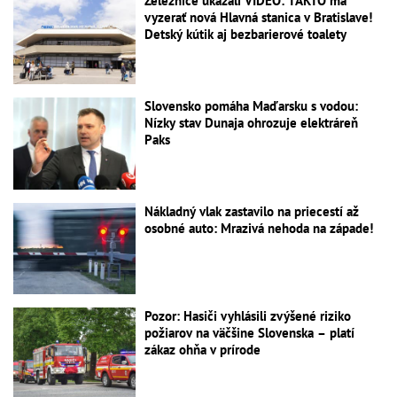
Železnice ukázali VIDEO: TAKTO má
vyzerať nová Hlavná stanica v Bratislave!
Detský kútik aj bezbarierové toalety
Slovensko pomáha Maďarsku s vodou:
Nízky stav Dunaja ohrozuje elektráreň
Paks
Nákladný vlak zastavilo na priecestí až
osobné auto: Mrazivá nehoda na západe!
Pozor: Hasiči vyhlásili zvýšené riziko
požiarov na väčšine Slovenska – platí
zákaz ohňa v prírode