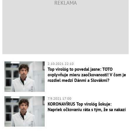
2.10.2021 22:10
Top virológ to povedal jasne: TOTO
ovplyvňuje mieru zaočkovanosti! V čom je
rozdiel medzi Dánmi a Slovákmi?
7.9.2021 17:00
KORONAVÍRUS Top virológ šokuje:
Napriek očkovaniu ráta s tým, že sa nakazí