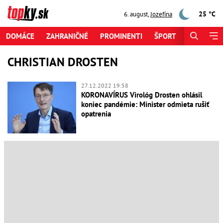
25 °C
6. august
,
Jozefína
DOMÁCE
ZAHRANIČNÉ
PROMINENTI
ŠPORT
ZAUJÍMAV
CHRISTIAN DROSTEN
27.12.2022 19:58
KORONAVÍRUS Virológ Drosten ohlásil
koniec pandémie: Minister odmieta rušiť
opatrenia