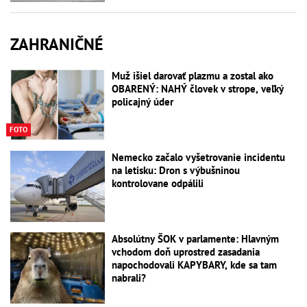
ZAHRANIČNÉ
Muž išiel darovať plazmu a zostal ako
OBARENÝ: NAHÝ človek v strope, veľký
policajný úder
FOTO
Nemecko začalo vyšetrovanie incidentu
na letisku: Dron s výbušninou
kontrolovane odpálili
Absolútny ŠOK v parlamente: Hlavným
vchodom doň uprostred zasadania
napochodovali KAPYBARY, kde sa tam
nabrali?