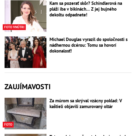
Kam sa pozerať skôr? Schindlerová na
pláži iba v bikinách... Z jej bujného
dekoltu odpadnete!
FOTO VNÚTRI
Michael Douglas vyrazil do spoločnosti s
nádhernou dcérou: Tomu sa hovorí
dokonalosť!
ZAUJÍMAVOSTI
Za múrom sa skrýval vzácny poklad: V
kaštieli objavili zamurovaný oltár
FOTO