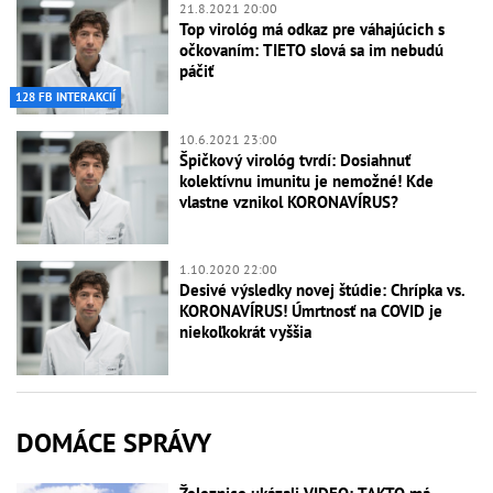
21.8.2021 20:00
Top virológ má odkaz pre váhajúcich s
očkovaním: TIETO slová sa im nebudú
páčiť
128 FB INTERAKCIÍ
10.6.2021 23:00
Špičkový virológ tvrdí: Dosiahnuť
kolektívnu imunitu je nemožné! Kde
vlastne vznikol KORONAVÍRUS?
1.10.2020 22:00
Desivé výsledky novej štúdie: Chrípka vs.
KORONAVÍRUS! Úmrtnosť na COVID je
niekoľkokrát vyššia
DOMÁCE SPRÁVY