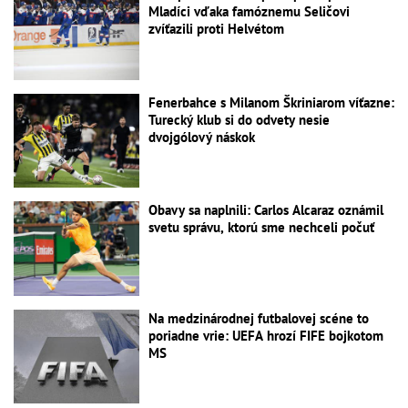
Mladíci vďaka famóznemu Seličovi
zvíťazili proti Helvétom
Fenerbahce s Milanom Škriniarom víťazne:
Turecký klub si do odvety nesie
dvojgólový náskok
Obavy sa naplnili: Carlos Alcaraz oznámil
svetu správu, ktorú sme nechceli počuť
Na medzinárodnej futbalovej scéne to
poriadne vrie: UEFA hrozí FIFE bojkotom
MS