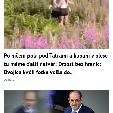
Po ničení pola pod Tatrami a kúpaní v plese
tu máme ďalší nešvár! Drzosť bez hraníc:
Dvojica kvôli fotke vošla do...
Domáce