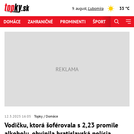
33 °C
9. august
,
Ľubomíra
DOMÁCE
ZAHRANIČNÉ
PROMINENTI
ŠPORT
ZAUJÍMAV
12.3.2025 16:05
Topky
Domáce
Vodičku, ktorá šoférovala s 2,23 promile
alkoholu, obvinila bratislavská polícia