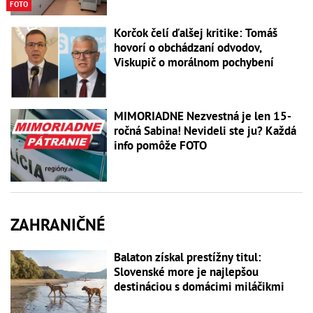
FOTO
Korčok čelí ďalšej kritike: Tomáš
hovorí o obchádzaní odvodov,
Viskupič o morálnom pochybení
MIMORIADNE Nezvestná je len 15-
ročná Sabina! Nevideli ste ju? Každá
info pomôže FOTO
ZAHRANIČNÉ
Balaton získal prestížny titul:
Slovenské more je najlepšou
destináciou s domácimi miláčikmi