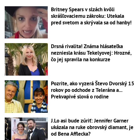
Britney Spears v slzách kvôli
skrášľovaciemu zákroku: Utekala
pred svetom a skrývala sa od hanby!
Drsná rivalita! Známa hlásateľka
nezniesla krásu Tekelyovej: Hrozné,
čo jej spravila na konkurze
Pozrite, ako vyzerá Števo Dvorský 15
rokov po odchode z Telerána a...
Prekvapivé slová o rodine
J.Lo asi bude zúriť: Jennifer Garner
ukázala na ruke obrovský diamant, je
od Bena Afflecka?