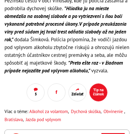
Pezinskú cestu v obci Vinosady, kde ju polícia zastavila a
podrobila dychovej skúške.
"Hliadka ju na mieste
obmedzila na osobnej slobode a po vytriezvení s ňou boli
vykonané potrebné procesné úkony. V prípade preukázania
viny pred súdom jej hrozí trest odňatia slobody až na jeden
rok,"
dodala Šimková. Polícia pripomína, že vodiči jazdou
pod vplyvom alkoholu zbytočne riskujú a ohrozujú nielen
ostatných účastníkov cestnej premávky a seba, ale môžu
spôsobiť aj majetkové škody.
"Preto ešte raz - v žiadnom
prípade nejazdite pod vplyvom alkoholu,"
vyzvala.
Tip na
5
Zdieľať
článok
Viac o téme:
Alkohol za volantom
,
Dychová skúška
,
Obvinenie
,
Bratislava
,
Jazda pod vplyvom