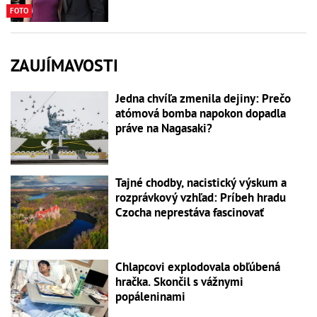
FOTO
ZAUJÍMAVOSTI
Jedna chvíľa zmenila dejiny: Prečo
atómová bomba napokon dopadla
práve na Nagasaki?
Tajné chodby, nacistický výskum a
rozprávkový vzhľad: Príbeh hradu
Czocha neprestáva fascinovať
Chlapcovi explodovala obľúbená
hračka. Skončil s vážnymi
popáleninami