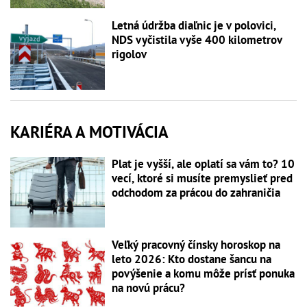
Letná údržba diaľnic je v polovici,
NDS vyčistila vyše 400 kilometrov
rigolov
KARIÉRA A MOTIVÁCIA
Plat je vyšší, ale oplatí sa vám to? 10
vecí, ktoré si musíte premyslieť pred
odchodom za prácou do zahraničia
Veľký pracovný čínsky horoskop na
leto 2026: Kto dostane šancu na
povýšenie a komu môže prísť ponuka
na novú prácu?