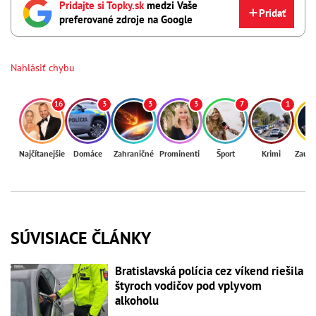
Pridajte si Topky.sk
medzi Vaše
Pridať
preferované zdroje na Google
Nahlásiť chybu
16
3
3
3
7
1
Najčítanejšie
Domáce
Zahraničné
Prominenti
Šport
Krimi
Zaují
SÚVISIACE ČLÁNKY
Bratislavská polícia cez víkend riešila
štyroch vodičov pod vplyvom
alkoholu