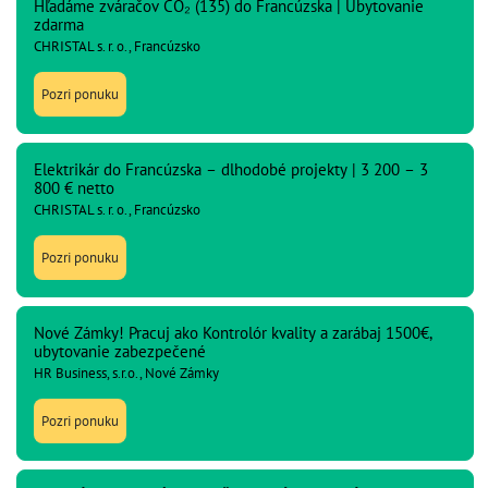
Hľadáme zváračov CO₂ (135) do Francúzska | Ubytovanie
zdarma
CHRISTAL s. r. o., Francúzsko
Pozri ponuku
Elektrikár do Francúzska – dlhodobé projekty | 3 200 – 3
800 € netto
CHRISTAL s. r. o., Francúzsko
Pozri ponuku
Nové Zámky! Pracuj ako Kontrolór kvality a zarábaj 1500€,
ubytovanie zabezpečené
HR Business, s.r.o., Nové Zámky
Pozri ponuku