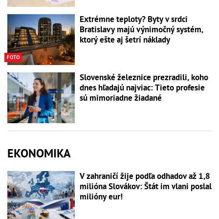
Extrémne teploty? Byty v srdci
Bratislavy majú výnimočný systém,
ktorý ešte aj šetrí náklady
FOTO
Slovenské železnice prezradili, koho
dnes hľadajú najviac: Tieto profesie
sú mimoriadne žiadané
EKONOMIKA
V zahraničí žije podľa odhadov až 1,8
milióna Slovákov: Štát im vlani poslal
milióny eur!