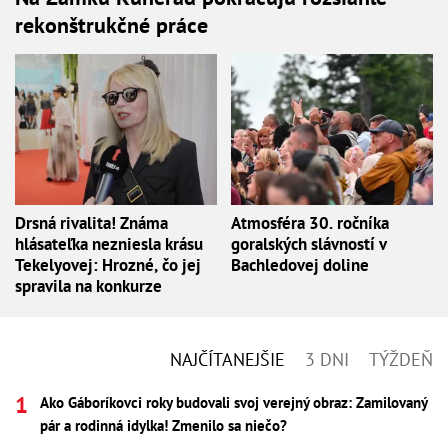
rekonštrukčné práce
Drsná rivalita! Známa
Atmosféra 30. ročníka
hlásateľka nezniesla krásu
goralských slávností v
Tekelyovej: Hrozné, čo jej
Bachledovej doline
spravila na konkurze
NAJČÍTANEJŠIE
3 DNI
TÝŽDEŇ
Ako Gáboríkovci roky budovali svoj verejný obraz: Zamilovaný
pár a rodinná idylka! Zmenilo sa niečo?