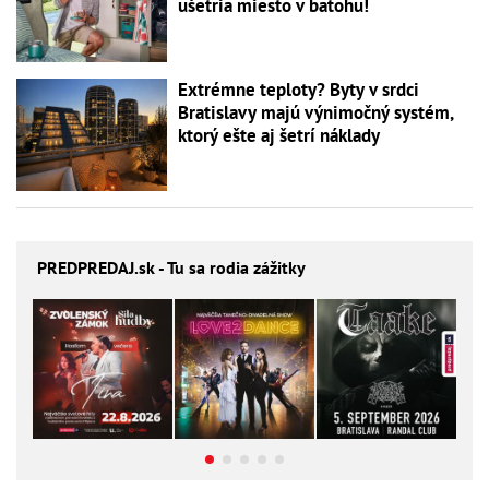
ušetria miesto v batohu!
Extrémne teploty? Byty v srdci
Bratislavy majú výnimočný systém,
ktorý ešte aj šetrí náklady
PREDPREDAJ
.sk - Tu sa rodia zážitky