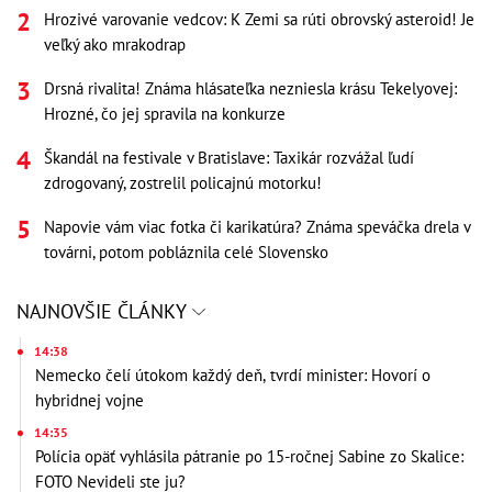
Hrozivé varovanie vedcov: K Zemi sa rúti obrovský asteroid! Je
veľký ako mrakodrap
Drsná rivalita! Známa hlásateľka nezniesla krásu Tekelyovej:
Hrozné, čo jej spravila na konkurze
Škandál na festivale v Bratislave: Taxikár rozvážal ľudí
zdrogovaný, zostrelil policajnú motorku!
Napovie vám viac fotka či karikatúra? Známa speváčka drela v
továrni, potom pobláznila celé Slovensko
NAJNOVŠIE ČLÁNKY
14:38
Nemecko čelí útokom každý deň, tvrdí minister: Hovorí o
hybridnej vojne
14:35
Polícia opäť vyhlásila pátranie po 15-ročnej Sabine zo Skalice:
FOTO Nevideli ste ju?