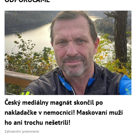
Český mediálny magnát skončil po
nakladačke v nemocnici! Maskovaní muži
ho ani trochu nešetrili!
Zahraniční prominenti