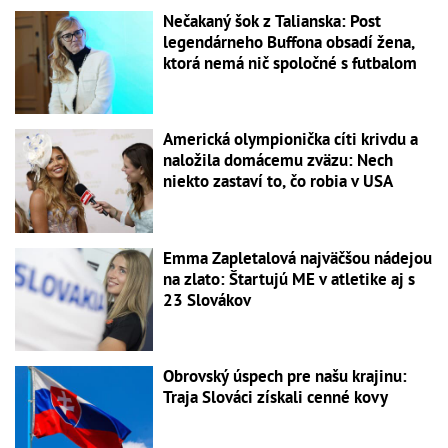
Nečakaný šok z Talianska: Post
legendárneho Buffona obsadí žena,
ktorá nemá nič spoločné s futbalom
Americká olympionička cíti krivdu a
naložila domácemu zväzu: Nech
niekto zastaví to, čo robia v USA
Emma Zapletalová najväčšou nádejou
na zlato: Štartujú ME v atletike aj s
23 Slovákov
Obrovský úspech pre našu krajinu:
Traja Slováci získali cenné kovy