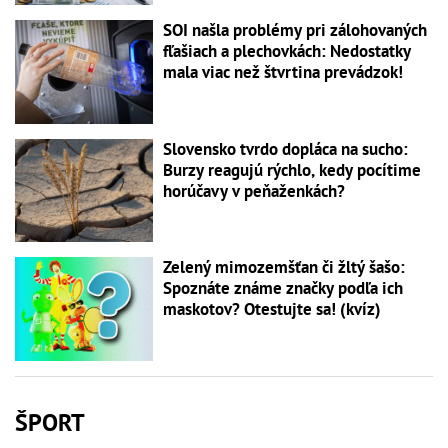
SOI našla problémy pri zálohovaných
fľašiach a plechovkách: Nedostatky
mala viac než štvrtina prevádzok!
Slovensko tvrdo dopláca na sucho:
Burzy reagujú rýchlo, kedy pocítime
horúčavy v peňaženkách?
Zelený mimozemšťan či žltý šašo:
Spoznáte známe značky podľa ich
maskotov? Otestujte sa! (kvíz)
ŠPORT