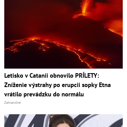
Letisko v Catanii obnovilo PRÍLETY:
Zníženie výstrahy po erupcii sopky Etna
vrátilo prevádzku do normálu
Zahraničné