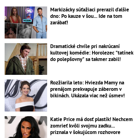
Markizácky súťažiaci prerazil ďalšie
dno: Po kauze v šou... Ide na tom
zarábať!
Dramatické chvíle pri nakrúcaní
kultovej komédie: Horolezec "tatínek
do polepšovny" sa takmer zabil!
Rozžiarila leto: Hviezda Mamy na
prenájom prekvapuje záberom v
bikinách. Ukázala viac než úsmev!
Katie Price má dosť plastík! Nechcem
zomrieť kvôli svojmu zadku...
priznala v šokujúcom rozhovore