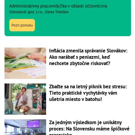
Administratívny pracovník/čka v oblasti účtovníctva
Ostrožovič spol. s r.o., Okres Trebišov
Pozri ponuku
Inflácia zmenila správanie Slovákov:
Ako narábať s peniazmi, keď
nechcete zbytočne riskovať?
Zbaľte sa na letný piknik bez stresu:
Tieto praktické vychytávky vám
ušetria miesto v batohu!
Za jedným výsledkom je unikátny
proces: Na Slovensku máme špičkové
pracovisko