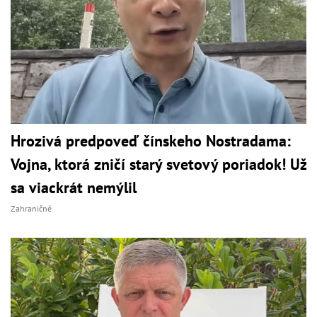
Hrozivá predpoveď čínskeho Nostradama:
Vojna, ktorá zničí starý svetový poriadok! Už
sa viackrát nemýlil
Zahraničné