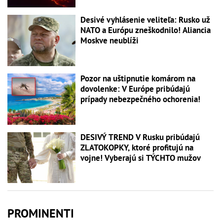
Desivé vyhlásenie veliteľa: Rusko už
NATO a Európu zneškodnilo! Aliancia
Moskve neublíži
Pozor na uštipnutie komárom na
dovolenke: V Európe pribúdajú
prípady nebezpečného ochorenia!
DESIVÝ TREND V Rusku pribúdajú
ZLATOKOPKY, ktoré profitujú na
vojne! Vyberajú si TÝCHTO mužov
PROMINENTI