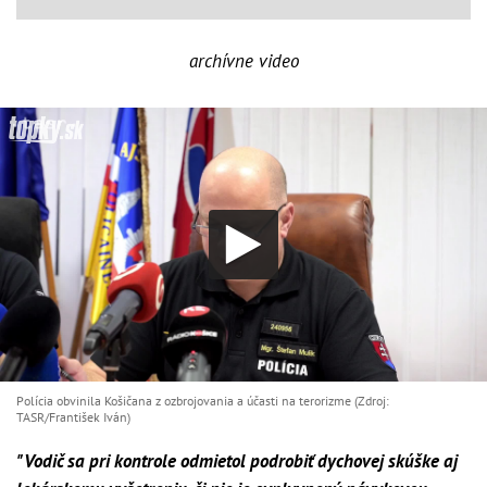
archívne video
Polícia obvinila Košičana z ozbrojovania a účasti na terorizme (Zdroj:
TASR/František Iván)
"Vodič sa pri kontrole odmietol podrobiť dychovej skúške aj