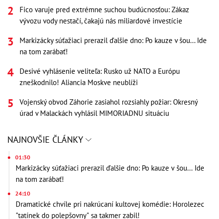
Fico varuje pred extrémne suchou budúcnosťou: Zákaz
vývozu vody nestačí, čakajú nás miliardové investície
Markizácky súťažiaci prerazil ďalšie dno: Po kauze v šou... Ide
na tom zarábať!
Desivé vyhlásenie veliteľa: Rusko už NATO a Európu
zneškodnilo! Aliancia Moskve neublíži
Vojenský obvod Záhorie zasiahol rozsiahly požiar: Okresný
úrad v Malackách vyhlásil MIMORIADNU situáciu
NAJNOVŠIE ČLÁNKY
01:30
Markizácky súťažiaci prerazil ďalšie dno: Po kauze v šou... Ide
na tom zarábať!
24:10
Dramatické chvíle pri nakrúcaní kultovej komédie: Horolezec
"tatínek do polepšovny" sa takmer zabil!