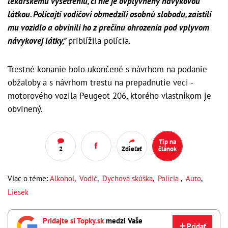
lekárskemu vyšetreniu, či nie je ovplyvnený návykovou
látkou. Policajti vodičovi obmedzili osobnú slobodu, zaistili
mu vozidlo a obvinili ho z prečinu ohrozenia pod vplyvom
návykovej látky,"
priblížila polícia.
Trestné konanie bolo ukončené s návrhom na podanie
obžaloby a s návrhom trestu na prepadnutie veci -
motorového vozila Peugeot 206, ktorého vlastníkom je
obvinený.
Tip na
2
Zdieľať
článok
Viac o téme:
Alkohol
,
Vodič
,
Dychová skúška
,
Polícia
,
Auto
,
Liesek
Pridajte si Topky.sk
medzi Vaše
Pridať