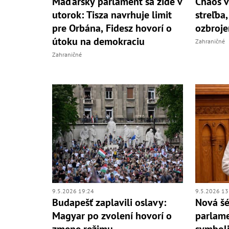
Maďarský parlament sa zíde v
Chaos v
utorok: Tisza navrhuje limit
streľba
pre Orbána, Fidesz hovorí o
ozbroje
útoku na demokraciu
Zahraničné
Zahraničné
9.5.2026 19:24
9.5.2026 13
Budapešť zaplavili oslavy:
Nová š
Magyar po zvolení hovorí o
parlame
zmene režimu
symboli