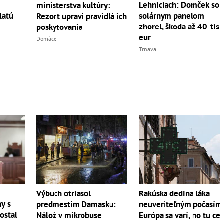
Lehniciach: Domček so
ministerstva kultúry:
latú
solárnym panelom
Rezort upraví pravidlá ich
zhorel, škoda až 40-tis
poskytovania
eur
Domáce
Trnava
Výbuch otriasol
Rakúska dedina láka
hy s
predmestím Damasku:
neuveriteľným počasí
ostal
Nálož v mikrobuse
Európa sa varí, no tu c