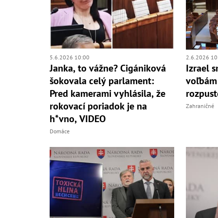
5.6.2026 10:00
2.6.2026 10
Janka, to vážne? Cigániková
Izrael 
šokovala celý parlament:
voľbám:
Pred kamerami vyhlásila, že
rozpust
rokovací poriadok je na
Zahraničné
h*vno, VIDEO
Domáce