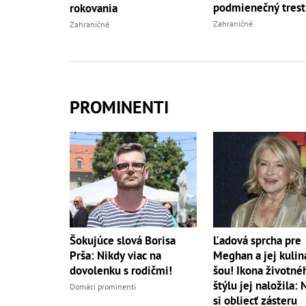
podmienečný trest
rokovania
Zahraničné
Zahraničné
PROMINENTI
Šokujúce slová Borisa
Ľadová sprcha pre
Prša: Nikdy viac na
Meghan a jej kulin
dovolenku s rodičmi!
šou! Ikona životné
štýlu jej naložila: 
Domáci prominenti
si obliecť zásteru