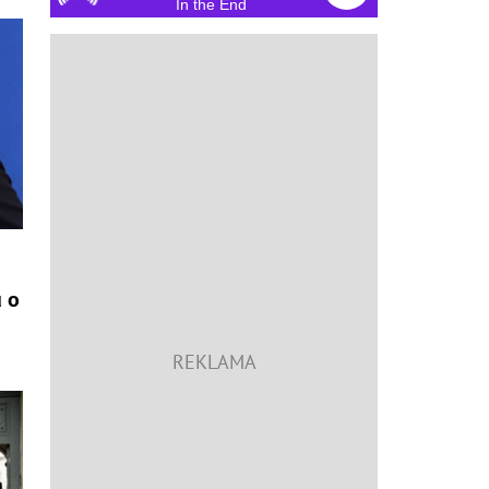
In the End
 o