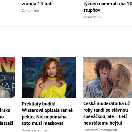
zranila 14 ľudí
týždeň namerali iba 1
stupňov
Zahraničné
dromedar.sk
Česká moderátorka už
Prekliaty budík!
roky randí so slávnou
ársku
Wisterová opísala ranné
speváčkou, ale... Čelí
ho
peklo: Nič nepomáha,
neustálemu hejtu!
Nestačí
toto musí maskovať
Zahraniční prominenti
Domáci prominenti