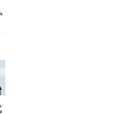
íc
m:
ez