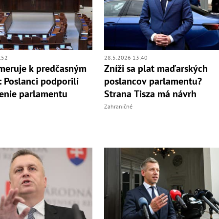
:52
28.5.2026 13:40
smeruje k predčasným
Zníži sa plat maďarských
 Poslanci podporili
poslancov parlamentu?
enie parlamentu
Strana Tisza má návrh
Zahraničné