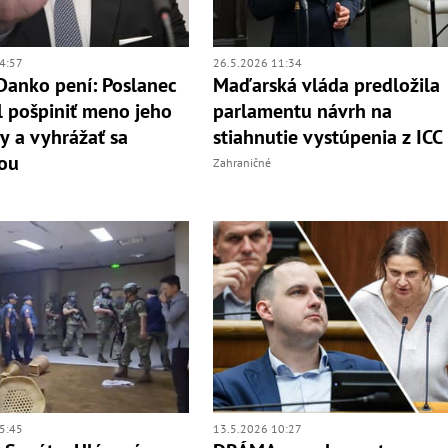
4:57
26.5.2026 11:34
Danko pení: Poslanec
Maďarská vláda predložila
 pošpiniť meno jeho
parlamentu návrh na
ky a vyhrážať sa
stiahnutie vystúpenia z ICC
ou
Zahraničné
5:45
13.5.2026 10:27