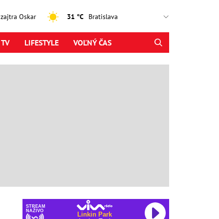
, zajtra Oskar
31 °C
 TV
LIFESTYLE
VOĽNÝ ČAS
STREAM
NAŽIVO
Linkin Park