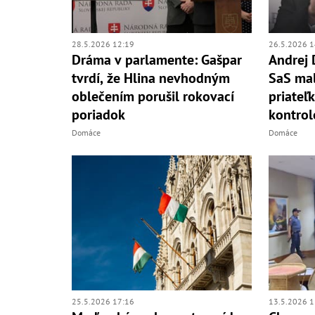
28.5.2026 12:19
26.5.2026 1
Dráma v parlamente: Gašpar
Andrej 
tvrdí, že Hlina nevhodným
SaS mal
oblečením porušil rokovací
priateľ
poriadok
kontrol
Domáce
Domáce
25.5.2026 17:16
13.5.2026 1