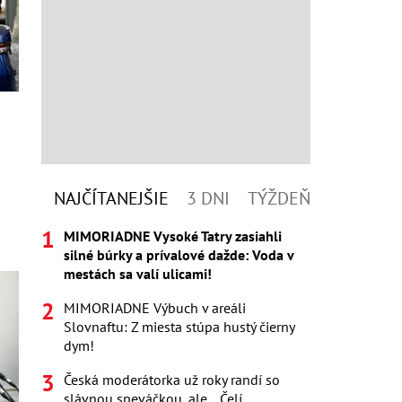
NAJČÍTANEJŠIE
3 DNI
TÝŽDEŇ
MIMORIADNE Vysoké Tatry zasiahli
silné búrky a prívalové dažde: Voda v
mestách sa valí ulicami!
MIMORIADNE Výbuch v areáli
Slovnaftu: Z miesta stúpa hustý čierny
dym!
Česká moderátorka už roky randí so
slávnou speváčkou, ale... Čelí