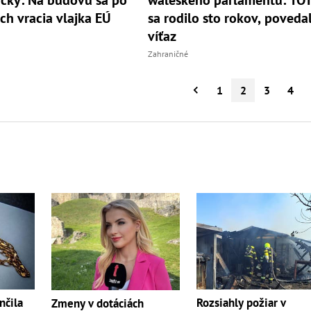
ch vracia vlajka EÚ
sa rodilo sto rokov, poveda
víťaz
Zahraničné
1
2
3
4
nčila
Rozsiahly požiar v
Zmeny v dotáciách