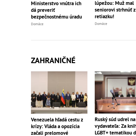
lúpežou: Muž mal
Ministerstvo vnútra ich
seniorovi strhnúť z
dá preveriť
retiazku!
bezpečnostnému úradu
Domáce
Domáce
ZAHRANIČNÉ
Ruský súd udrel na
Venezuela hľadá cestu z
vydavateľa: Za kni
krízy: Vláda a opozícia
LGBT+ tematikou d
začali prelomové