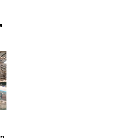
a
ú
TO