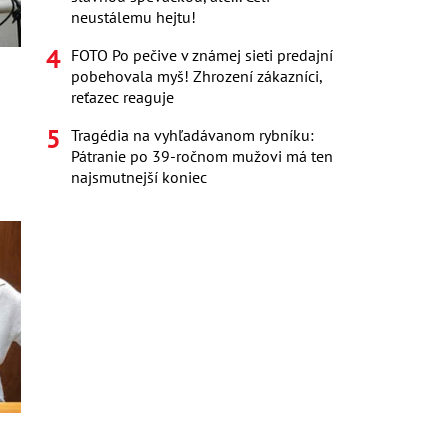
neustálemu hejtu!
FOTO Po pečive v známej sieti predajní
pobehovala myš! Zhrození zákazníci,
reťazec reaguje
Tragédia na vyhľadávanom rybníku:
Pátranie po 39-ročnom mužovi má ten
najsmutnejší koniec