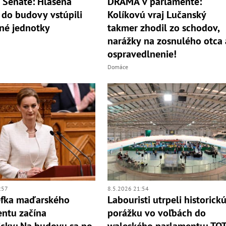
 Senáte: Hlásená
DRÁMA v parlamente:
, do budovy vstúpili
Kolíkovú vraj Lučanský
né jednotky
takmer zhodil zo schodov,
narážky na zosnulého otca 
ospravedlnenie!
Domáce
:57
8.5.2026 21:54
éfka maďarského
Labouristi utrpeli historick
ntu začína
porážku vo voľbách do
cky: Na budovu sa po
waleského parlamentu: TO