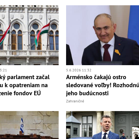
3:21
5.6.2026 11:32
ý parlament začal
Arménsko čakajú ostro
u k opatreniam na
sledované voľby! Rozhodnú
enie fondov EÚ
jeho budúcnosti
Zahraničné