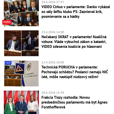
24.4.2026 17:57
VIDEO Cirkus v parlamente: Danko vykázal
zo sály šéfku klubu PS: Zaznieval krik,
posmievanie sa a hádky
FOTO
23.4.2026 14:00
Nečakaný SKRAT v parlamente! Koaličná
vzbura: Vláde vybuchol zákon o katastri,
VIDEO zdesenia koalície po hlasovaní
22.4.2026 10:00
Technická PORUCHA v parlamente:
Pochovajú schôdzu? Poslanci nemajú NIČ
isté, môže nastúpiť núdzový režim!
20.4.2026 15:59
Frakcia Tiszy rozhodla: Novou
predsedníčkou parlamentu má byť Ágnes
Forsthofferová