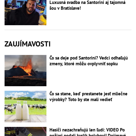
Luxusná svadba na Santorini aj tajomná
šou v Bratislave!
ZAUJÍMAVOSTI
Čo sa deje pod Santorini? Vedci odhaľujú
zmeny, ktoré môžu ovplyvniť sopku
Čo sa stane, keď prestanete jesť mliečne
výrobky? Toto by ste mali vedieť
Hasiči nezachraňujú len ľudí: VIDEO Po
požiari podali kyslík holubovi! Dojímavé