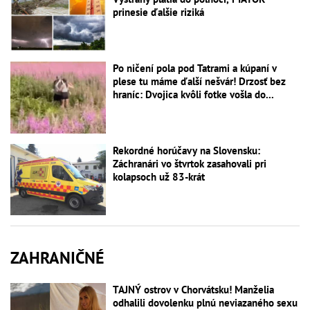
prinesie ďalšie riziká
Po ničení pola pod Tatrami a kúpaní v
plese tu máme ďalší nešvár! Drzosť bez
hraníc: Dvojica kvôli fotke vošla do...
Rekordné horúčavy na Slovensku:
Záchranári vo štvrtok zasahovali pri
kolapsoch už 83-krát
ZAHRANIČNÉ
TAJNÝ ostrov v Chorvátsku! Manželia
odhalili dovolenku plnú neviazaného sexu