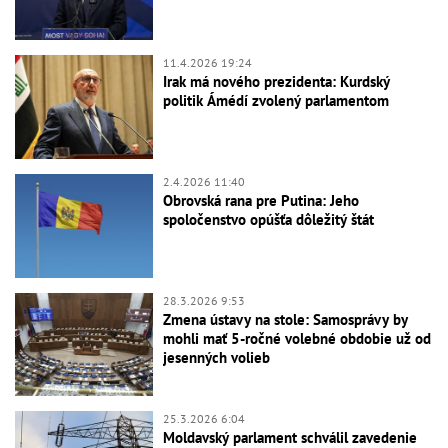
11.4.2026 19:24
Irak má nového prezidenta: Kurdský
politik Ámédí zvolený parlamentom
2.4.2026 11:40
Obrovská rana pre Putina: Jeho
spoločenstvo opúšťa dôležitý štát
28.3.2026 9:53
Zmena ústavy na stole: Samosprávy by
mohli mať 5-ročné volebné obdobie už od
jesenných volieb
25.3.2026 6:04
Moldavský parlament schválil zavedenie