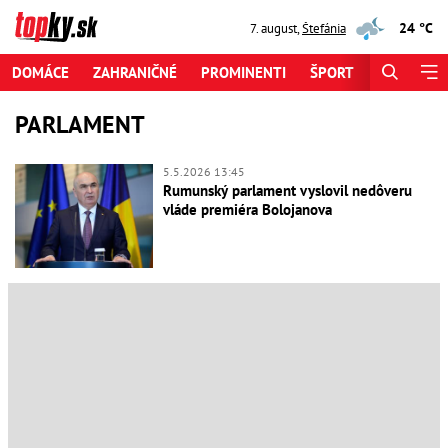
24 °C
7. august
,
Štefánia
DOMÁCE
ZAHRANIČNÉ
PROMINENTI
ŠPORT
ZAUJÍMAV
PARLAMENT
5.5.2026 13:45
Rumunský parlament vyslovil nedôveru
vláde premiéra Bolojanova