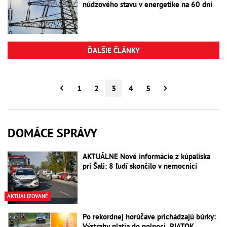
núdzového stavu v energetike na 60 dní
ĎALŠIE ČLÁNKY
1
2
3
4
5
DOMÁCE SPRÁVY
AKTUÁLNE Nové informácie z kúpaliska
pri Šali: 8 ľudí skončilo v nemocnici
AKTUALIZOVANÉ
Po rekordnej horúčave prichádzajú búrky:
Výstrahy platia do polnoci, PIATOK