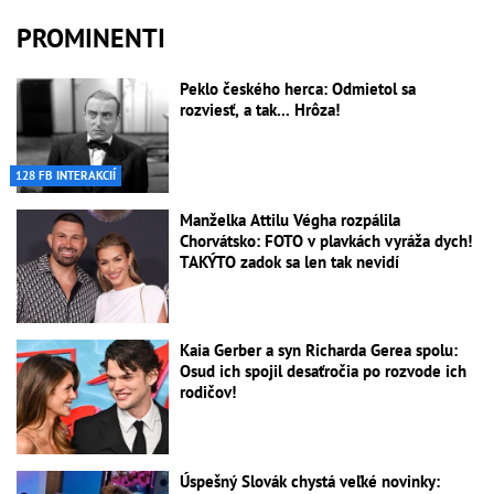
PROMINENTI
Peklo českého herca: Odmietol sa
rozviesť, a tak... Hrôza!
128 FB INTERAKCIÍ
Manželka Attilu Végha rozpálila
Chorvátsko: FOTO v plavkách vyráža dych!
TAKÝTO zadok sa len tak nevidí
Kaia Gerber a syn Richarda Gerea spolu:
Osud ich spojil desaťročia po rozvode ich
rodičov!
Úspešný Slovák chystá veľké novinky: