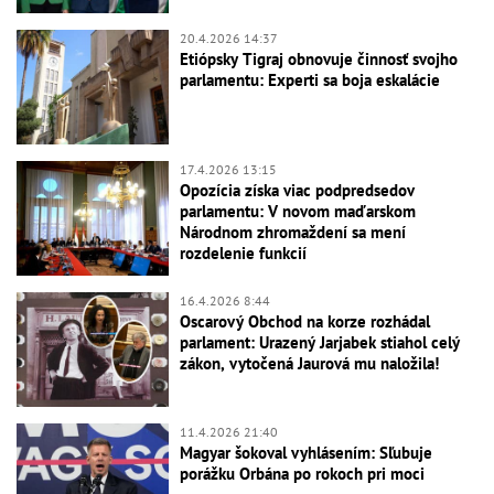
20.4.2026 14:37
Etiópsky Tigraj obnovuje činnosť svojho
parlamentu: Experti sa boja eskalácie
17.4.2026 13:15
Opozícia získa viac podpredsedov
parlamentu: V novom maďarskom
Národnom zhromaždení sa mení
rozdelenie funkcií
16.4.2026 8:44
Oscarový Obchod na korze rozhádal
parlament: Urazený Jarjabek stiahol celý
zákon, vytočená Jaurová mu naložila!
11.4.2026 21:40
Magyar šokoval vyhlásením: Sľubuje
porážku Orbána po rokoch pri moci