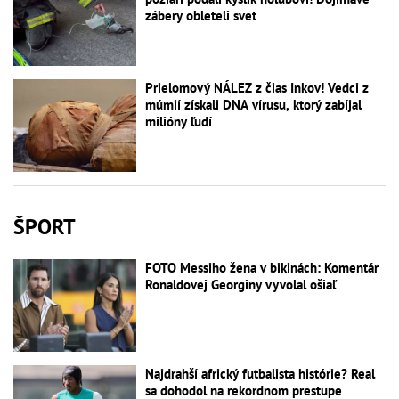
zábery obleteli svet
Prielomový NÁLEZ z čias Inkov! Vedci z
múmií získali DNA vírusu, ktorý zabíjal
milióny ľudí
ŠPORT
FOTO Messiho žena v bikinách: Komentár
Ronaldovej Georginy vyvolal ošiaľ
Najdrahší africký futbalista histórie? Real
sa dohodol na rekordnom prestupe