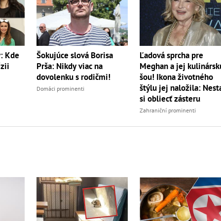
y: Kde
Šokujúce slová Borisa
Ľadová sprcha pre
zii
Prša: Nikdy viac na
Meghan a jej kulinársk
dovolenku s rodičmi!
šou! Ikona životného
štýlu jej naložila: Nest
Domáci prominenti
si obliecť zásteru
Zahraniční prominenti