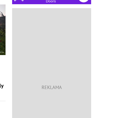
Doors
ly