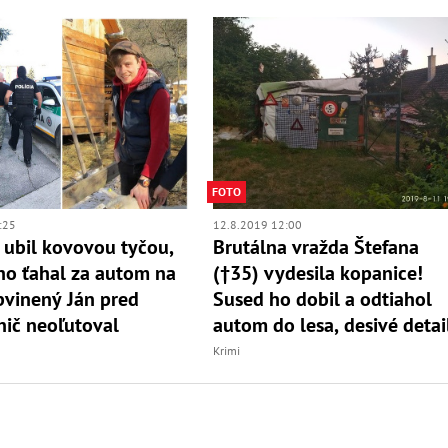
FOTO
:25
12.8.2019 12:00
 ubil kovovou tyčou,
Brutálna vražda Štefana
o ťahal za autom na
(†35) vydesila kopanice!
bvinený Ján pred
Sused ho dobil a odtiahol
ič neoľutoval
autom do lesa, desivé detai
Krimi