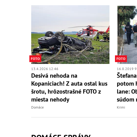
FOTO
FOTO
13.4.2026 12:46
16.8.2019 9
Desivá nehoda na
Štefana
Kopaniciach! Z auta ostal kus
potom h
šrotu, hrôzostrašné FOTO z
lane: O
miesta nehody
súdom n
Domáce
Krimi