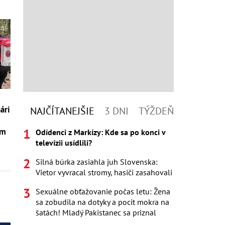
ári
NAJČÍTANEJŠIE
3 DNI
TÝŽDEŇ
ím
Odídenci z Markízy: Kde sa po konci v
televízii usídlili?
Silná búrka zasiahla juh Slovenska:
Vietor vyvracal stromy, hasiči zasahovali
Sexuálne obťažovanie počas letu: Žena
sa zobudila na dotyky a pocit mokra na
šatách! Mladý Pakistanec sa priznal