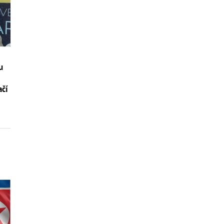
u
ačí