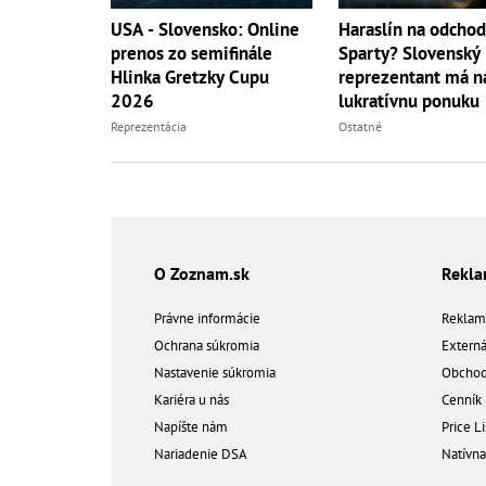
USA - Slovensko: Online
Haraslín na odchod
prenos zo semifinále
Sparty? Slovenský
Hlinka Gretzky Cupu
reprezentant má na
2026
lukratívnu ponuku
Reprezentácia
Ostatné
O Zoznam.sk
Rekl
Právne informácie
Reklam
Ochrana súkromia
Extern
Nastavenie súkromia
Obchod
Kariéra u nás
Cenník
Napíšte nám
Price Li
Nariadenie DSA
Natívn