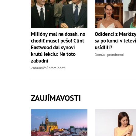
Milióny mal na dosah, no
Odídenci z Markíz
chodiť musel pešo! Clint
sa po konci v televí
Eastwood dal synovi
usídlili?
krutú lekciu: Na toto
Domáci prominenti
zabudni
Zahraniční prominenti
ZAUJÍMAVOSTI