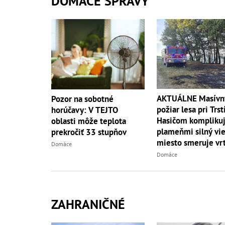
DOMÁCE SPRÁVY
AKTUÁLNE Masívn
Pozor na sobotné
požiar lesa pri Trst
horúčavy: V TEJTO
Hasičom komplikuj
oblasti môže teplota
plameňmi silný vieto
prekročiť 33 stupňov
miesto smeruje vrt
Domáce
Domáce
ZAHRANIČNÉ