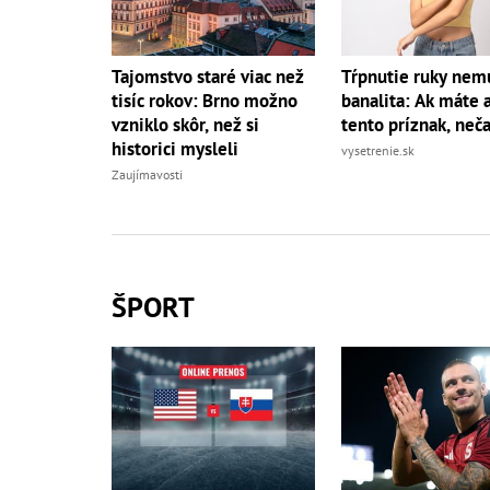
Tajomstvo staré viac než
Tŕpnutie ruky nemu
tisíc rokov: Brno možno
banalita: Ak máte a
vzniklo skôr, než si
tento príznak, neč
historici mysleli
vysetrenie.sk
Zaujímavosti
ŠPORT