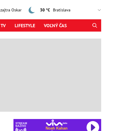
, zajtra Oskar
30 °C
 TV
LIFESTYLE
VOĽNÝ ČAS
STREAM
NAŽIVO
Noah Kahan