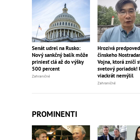
Senát udrel na Rusko:
Hrozivá predpove
Nový sankčný balík môže
čínskeho Nostrada
priniesť clá až do výšky
Vojna, ktorá zničí s
500 percent
svetový poriadok! 
viackrát nemýlil
Zahraničné
Zahraničné
PROMINENTI