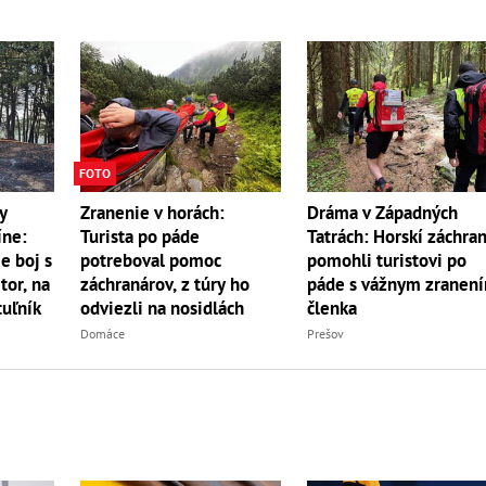
FOTO
y
Zranenie v horách:
Dráma v Západných
íne:
Turista po páde
Tatrách: Horskí záchran
e boj s
potreboval pomoc
pomohli turistovi po
r, na
záchranárov, z túry ho
páde s vážnym zranen
uľník
odviezli na nosidlách
členka
Domáce
Prešov