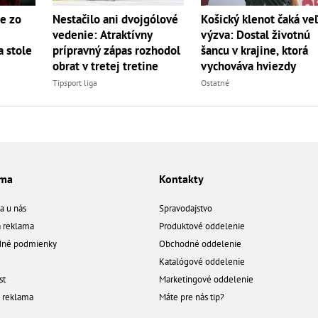
e zo
Nestačilo ani dvojgólové
Košický klenot čaká ve
vedenie: Atraktívny
výzva: Dostal životnú
 stole
prípravný zápas rozhodol
šancu v krajine, ktorá
obrat v tretej tretine
vychováva hviezdy
Tipsport liga
Ostatné
ama
Kontakty
a u nás
Spravodajstvo
á reklama
Produktové oddelenie
né podmienky
Obchodné oddelenie
Katalógové oddelenie
st
Marketingové oddelenie
a reklama
Máte pre nás tip?