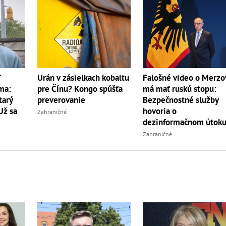
ď
Urán v zásielkach kobaltu
Falošné video o Merzo
ma:
pre Čínu? Kongo spúšťa
má mať ruskú stopu:
tarý
preverovanie
Bezpečnostné služby
Už sa
hovoria o
Zahraničné
dezinformačnom útok
Zahraničné