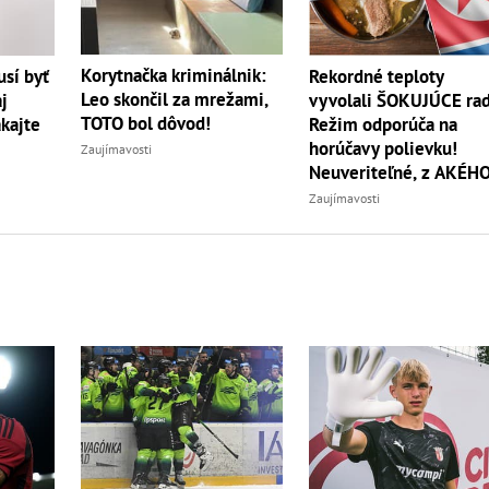
Korytnačka kriminálnik:
sí byť
Rekordné teploty
Leo skončil za mrežami,
j
vyvolali ŠOKUJÚCE rad
TOTO bol dôvod!
akajte
Režim odporúča na
horúčavy polievku!
Zaujímavosti
Neuveriteľné, z AKÉH
zvierata
Zaujímavosti