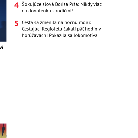
Šokujúce slová Borisa Prša: Nikdy viac
na dovolenku s rodičmi!
Cesta sa zmenila na nočnú moru:
Cestujúci RegioJetu čakali päť hodín v
horúčavách! Pokazila sa lokomotíva
vi
u