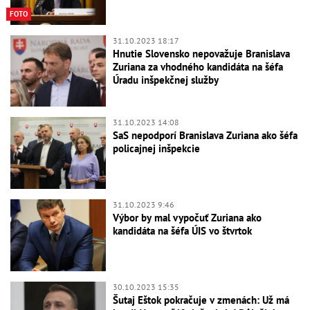
FOTO
31.10.2023 18:17
Hnutie Slovensko nepovažuje Branislava
Zuriana za vhodného kandidáta na šéfa
Úradu inšpekčnej služby
31.10.2023 14:08
SaS nepodporí Branislava Zuriana ako šéfa
policajnej inšpekcie
31.10.2023 9:46
Výbor by mal vypočuť Zuriana ako
kandidáta na šéfa ÚIS vo štvrtok
30.10.2023 15:35
Šutaj Eštok pokračuje v zmenách: Už má