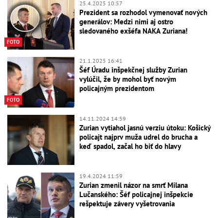
25.4.2025 10:57
Prezident sa rozhodol vymenovať nových
generálov: Medzi nimi aj ostro
sledovaného exšéfa NAKA Zuriana!
FOTO
21.1.2025 16:41
Šéf Úradu inšpekčnej služby Zurian
vylúčil, že by mohol byť novým
policajným prezidentom
FOTO
14.11.2024 14:59
Zurian vytiahol jasnú verziu útoku: Košický
policajt najprv muža udrel do brucha a
keď spadol, začal ho biť do hlavy
19.4.2024 11:59
Zurian zmenil názor na smrť Milana
Lučanského: Šéf policajnej inšpekcie
rešpektuje závery vyšetrovania