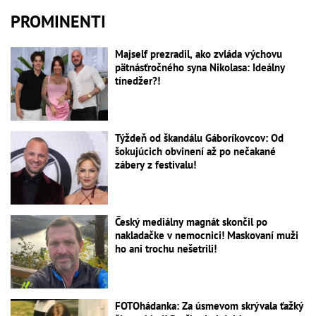
PROMINENTI
Majself prezradil, ako zvláda výchovu
pätnásťročného syna Nikolasa: Ideálny
tínedžer?!
Týždeň od škandálu Gáboríkovcov: Od
šokujúcich obvinení až po nečakané
zábery z festivalu!
Český mediálny magnát skončil po
nakladačke v nemocnici! Maskovaní muži
ho ani trochu nešetrili!
FOTOhádanka: Za úsmevom skrývala ťažký