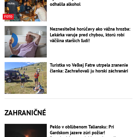
odhalila alkohol
FOTO
Neznesiteľné horúčavy ako vážna hrozba:
Lekárka varuje pred chybou, ktorú robí
väčšina starších ľudí!
Turistka vo Veľkej Fatre utrpela zranenie
členka: Zachraňovali ju horskí záchranári
ZAHRANIČNÉ
Peklo v obľúbenom Taliansku: Pri
Gardskom jazere zúri požiar!