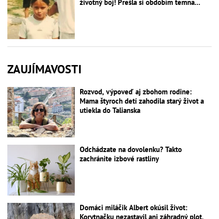
životný boj! Prešla si obdobím temna...
ZAUJÍMAVOSTI
Rozvod, výpoveď aj zbohom rodine:
Mama štyroch detí zahodila starý život a
utiekla do Talianska
Odchádzate na dovolenku? Takto
zachránite izbové rastliny
Domáci miláčik Albert okúsil život:
Korytnačku nezastavil ani záhradný plot,