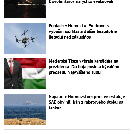
Dovolenkárov narýchlo evakuovali
Poplach v Nemecku: Po drone s
výbušninou hlásia ďalšie bezpilotné
lietadlá nad základňou
Maďarská Tisza vybrala kandidáta na
prezidenta: Do boja posiela bývalého
predsedu Najvyššieho súdu
Napätie v Hormuzskom prielive eskaluje:
SAE obvinili Irán z raketového útoku na
tanker