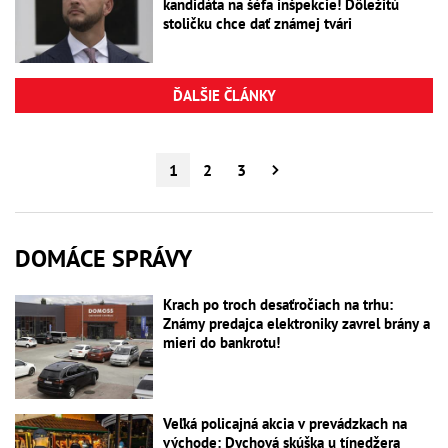
kandidáta na šéfa inšpekcie! Dôležitú
stoličku chce dať známej tvári
ĎALŠIE ČLÁNKY
1
2
3
DOMÁCE SPRÁVY
Krach po troch desaťročiach na trhu:
Známy predajca elektroniky zavrel brány a
mieri do bankrotu!
Veľká policajná akcia v prevádzkach na
východe: Dychová skúška u tínedžera