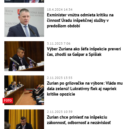
18.4.2024 14:34
Exminister vnútra odmieta kritiku na
činnosť Úradu inšpekčnej služby v
predošlom období
3.11.2023 7:06
Výber Zuriana ako šéfa inšpekcie preverí
čas, zhodli sa Gašpar a Spišiak
2.11.2023 13:55
Zurian po grilovačke na výbore: Vláda mu
dala zelenú! Lukratívny flek aj napriek
kritike opozície
FOTO
2.11.2023 10:39
Zurian chce priniesť na inšpekciu
zákonnosť, odbornosť a nezávislosť