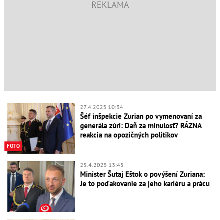
27.4.2025 10:34
Šéf inšpekcie Zurian po vymenovaní za
generála zúri: Daň za minulosť? RÁZNA
reakcia na opozičných politikov
FOTO
25.4.2025 13:45
Minister Šutaj Eštok o povýšení Zuriana:
Je to poďakovanie za jeho kariéru a prácu