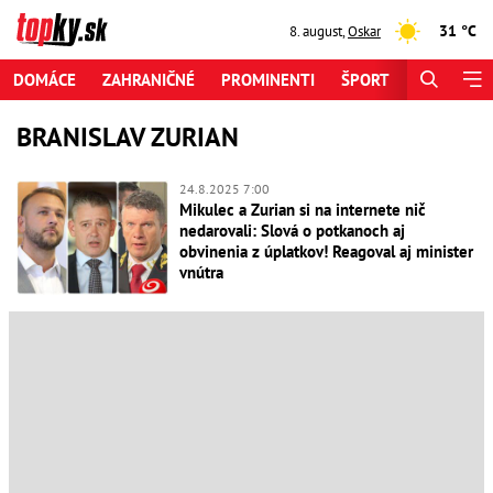
31 °C
8. august
,
Oskar
DOMÁCE
ZAHRANIČNÉ
PROMINENTI
ŠPORT
ZAUJÍMAV
BRANISLAV ZURIAN
24.8.2025 7:00
Mikulec a Zurian si na internete nič
nedarovali: Slová o potkanoch aj
obvinenia z úplatkov! Reagoval aj minister
vnútra