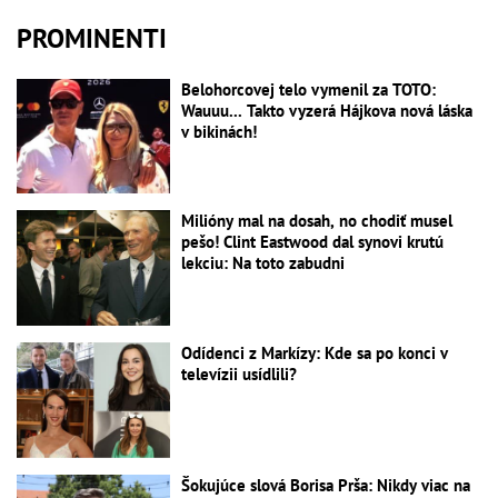
PROMINENTI
Belohorcovej telo vymenil za TOTO:
Wauuu... Takto vyzerá Hájkova nová láska
v bikinách!
Milióny mal na dosah, no chodiť musel
pešo! Clint Eastwood dal synovi krutú
lekciu: Na toto zabudni
Odídenci z Markízy: Kde sa po konci v
televízii usídlili?
Šokujúce slová Borisa Prša: Nikdy viac na