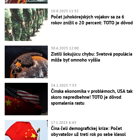
10.8.2025 11:52
Počet juhokórejských vojakov sa za 6
rokov znížil o 20 percent: TOTO je dôvod
30.6.2025 12:00
Zistili šokujúcu chybu: Svetová populácia
môže byť omnoho vyššia
24.1.2025 7:53
Čínska ekonomika v problémoch, USA tak
skoro nepredbehne! TOTO je dôvod
spomalenia rastu
17.1.2025 6:43
Čína čelí demografickej kríze: Počet
obyvateľov už tretí rok po sebe klesol