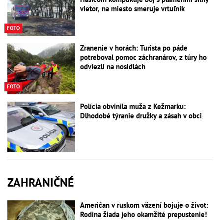
vietor, na miesto smeruje vrtuľník
FOTO
Zranenie v horách: Turista po páde
potreboval pomoc záchranárov, z túry ho
odviezli na nosidlách
FOTO
Polícia obvinila muža z Kežmarku:
Dlhodobé týranie družky a zásah v obci
ZAHRANIČNÉ
Američan v ruskom väzení bojuje o život:
Rodina žiada jeho okamžité prepustenie!