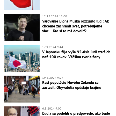
12.12.2024 12:00
Varovanie Elona Muska rozzúrilo ľudí: Ak
chceme zachrániť svet, potrebujeme
viac... Kto si to má dovoliť?
17.9.2024 9:44
V Japonsku žije vyše 95-tisíc ľudí starších
než 100 rokov: Väčšinu tvoria ženy
19.8.2024 9:27
Rast populácie Nového Zélandu sa
zastavil: Obyvatelia opúšťajú krajinu
6.8.2024 9:00
Ľudia sa podelili o predpovede, ako bude