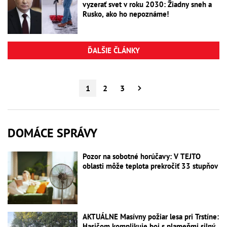
vyzerať svet v roku 2030: Žiadny sneh a
Rusko, ako ho nepoznáme!
ĎALŠIE ČLÁNKY
1
2
3
DOMÁCE SPRÁVY
Pozor na sobotné horúčavy: V TEJTO
oblasti môže teplota prekročiť 33 stupňov
AKTUÁLNE Masívny požiar lesa pri Trstíne:
Hasičom komplikuje boj s plameňmi silný