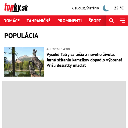
25 °C
7. august
,
Štefánia
DOMÁCE
ZAHRANIČNÉ
PROMINENTI
ŠPORT
ZAUJÍMAV
POPULÁCIA
4.8.2026 14:00
Vysoké Tatry sa tešia z nového života:
Jarné sčítanie kamzíkov dopadlo výborne!
Prišli desiatky mláďat