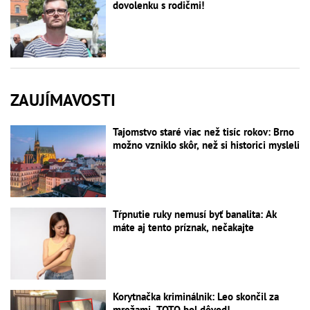
dovolenku s rodičmi!
ZAUJÍMAVOSTI
Tajomstvo staré viac než tisíc rokov: Brno
možno vzniklo skôr, než si historici mysleli
Tŕpnutie ruky nemusí byť banalita: Ak
máte aj tento príznak, nečakajte
Korytnačka kriminálnik: Leo skončil za
mrežami, TOTO bol dôvod!