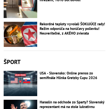
Rekordné teploty vyvolali ŠOKUJÚCE rady!
Režim odporúča na horúčavy polievku!
Neuveriteľné, z AKÉHO zvierata
ŠPORT
USA - Slovensko: Online prenos zo
semifinále Hlinka Gretzky Cupu 2026
Haraslín na odchode zo Sparty? Slovenský
reprezentant má na stole lukratívnu