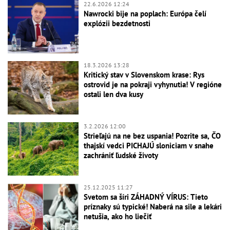
22.6.2026 12:24
Nawrocki bije na poplach: Európa čelí
explózii bezdetnosti
18.3.2026 13:28
Kritický stav v Slovenskom krase: Rys
ostrovid je na pokraji vyhynutia! V regióne
ostali len dva kusy
3.2.2026 12:00
Strieľajú na ne bez uspania! Pozrite sa, ČO
thajskí vedci PICHAJÚ sloniciam v snahe
zachrániť ľudské životy
25.12.2025 11:27
Svetom sa šíri ZÁHADNÝ VÍRUS: Tieto
príznaky sú typické! Naberá na sile a lekári
netušia, ako ho liečiť