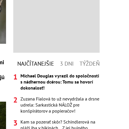
mi
NAJČÍTANEJŠIE
3 DNI
TÝŽDEŇ
Michael Douglas vyrazil do spoločnosti
jú
s nádhernou dcérou: Tomu sa hovorí
dokonalosť!
Zuzana Fialová to už nevydržala a drsne
udrela: Sarkastická NÁLOŽ pre
konšpirátorov a popieračov!
Kam sa pozerať skôr? Schindlerová na
pláži iba v bikinách... Z jej bujného