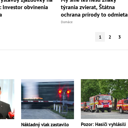
 Investor obvinenia
týrania zvierat, Štátna
a
ochrana prírody to odmieta
Domáce
1
2
3
Pozor: Hasiči vyhlásili
Nákladný vlak zastavilo