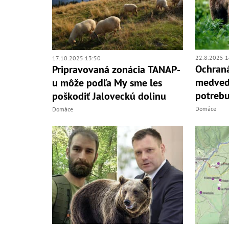
22.8.2025 1
17.10.2025 13:50
Ochraná
Pripravovaná zonácia TANAP-
medveď
u môže podľa My sme les
potrebu
poškodiť Jaloveckú dolinu
Domáce
Domáce