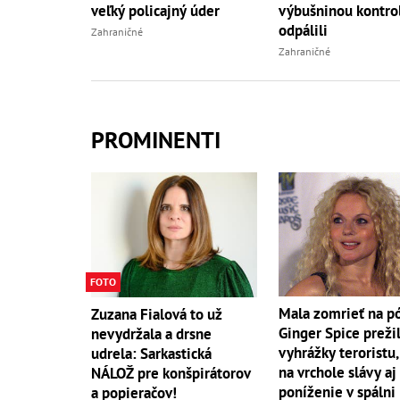
veľký policajný úder
výbušninou kontro
odpálili
Zahraničné
Zahraničné
PROMINENTI
FOTO
Mala zomrieť na p
Zuzana Fialová to už
Ginger Spice preži
nevydržala a drsne
vyhrážky teroristu,
udrela: Sarkastická
na vrchole slávy aj
NÁLOŽ pre konšpirátorov
poníženie v spálni
a popieračov!