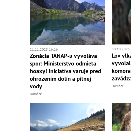
30.10.2025 
21.11.2025 16:16
Lov vlk
Zonácia TANAP-u vyvoláva
vyvolal
spor: Ministerstvo odmieta
komora t
hoaxy! Iniciatíva varuje pred
zavádza
ohrozením dolín a pitnej
vody
Domáce
Domáce