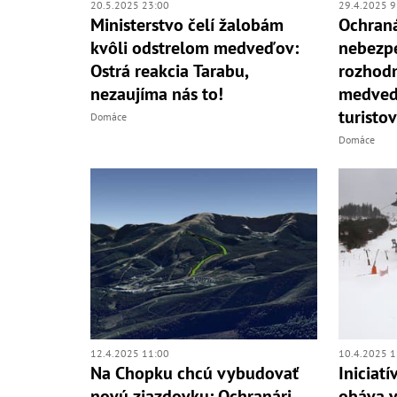
20.5.2025 23:00
29.4.2025 9
Ministerstvo čelí žalobám
Ochraná
kvôli odstrelom medveďov:
nebezp
Ostrá reakcia Tarabu,
rozhodn
nezaujíma nás to!
medved
turistov
Domáce
Domáce
12.4.2025 11:00
10.4.2025 1
Na Chopku chcú vybudovať
Iniciat
novú zjazdovku: Ochranári
obáva v