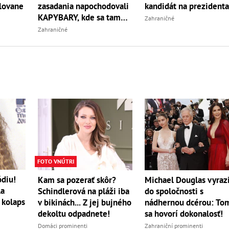
lovane
zasadania napochodovali
kandidát na prezident
KAPYBARY, kde sa tam
Zahraničné
nabrali?
Zahraničné
FOTO VNÚTRI
ódiu!
Kam sa pozerať skôr?
Michael Douglas vyrazi
la
Schindlerová na pláži iba
do spoločnosti s
 kolaps
v bikinách... Z jej bujného
nádhernou dcérou: To
dekoltu odpadnete!
sa hovorí dokonalosť!
Domáci prominenti
Zahraniční prominenti