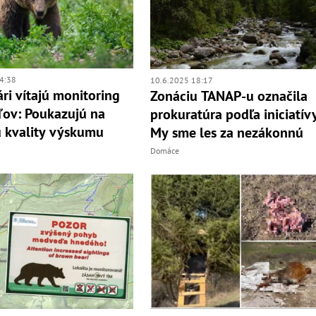
4:38
10.6.2025 18:17
ri vítajú monitoring
Zonáciu TANAP-u označila
ov: Poukazujú na
prokuratúra podľa iniciatív
 kvality výskumu
My sme les za nezákonnú
Domáce