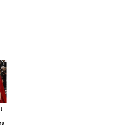
a
l
mu