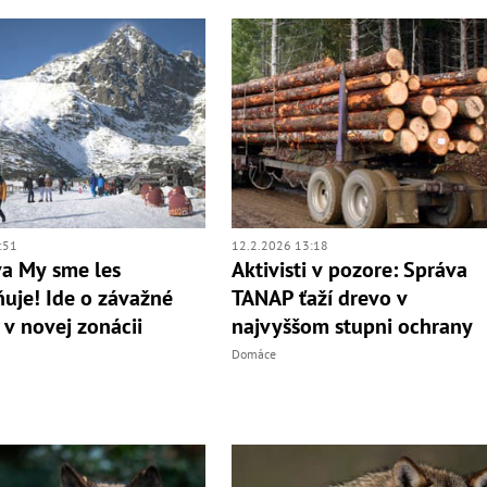
:51
12.2.2026 13:18
íva My sme les
Aktivisti v pozore: Správa
uje! Ide o závažné
TANAP ťaží drevo v
 v novej zonácii
najvyššom stupni ochrany
Domáce