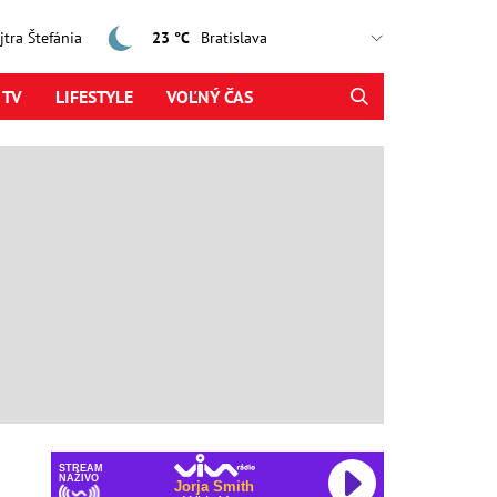
ajtra Štefánia
23 °C
 TV
LIFESTYLE
VOĽNÝ ČAS
STREAM
NAŽIVO
Jorja Smith