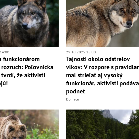
14:00
29.10.2025 18:00
a funkcionárom
Tajnosti okolo odstrelov
 rozruch: Poľovnícka
vlkov: V rozpore s pravidla
vrdí, že aktivisti
mal strieľať aj vysoký
jú!
funkcionár, aktivisti podáva
podnet
Domáce