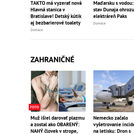
TAKTO má vyzerať nová
Maďarsku s vodou:
Hlavná stanica v
stav Dunaja ohrozu
Bratislave! Detský kútik
elektráreň Paks
aj bezbarierové toalety
Domáce
Domáce
ZAHRANIČNÉ
FOTO
Muž išiel darovať plazmu
Nemecko začalo
a zostal ako OBARENÝ:
vyšetrovanie incid
NAHÝ človek v strope,
na letisku: Dron s