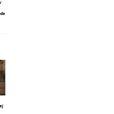
v
–
ode
ej