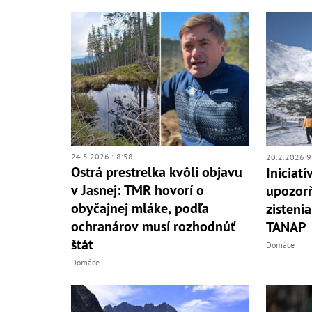
24.5.2026 18:58
20.2.2026 9
Ostrá prestrelka kvôli objavu
Iniciat
v Jasnej: TMR hovorí o
upozorň
obyčajnej mláke, podľa
zistenia
ochranárov musí rozhodnúť
TANAP
štát
Domáce
Domáce