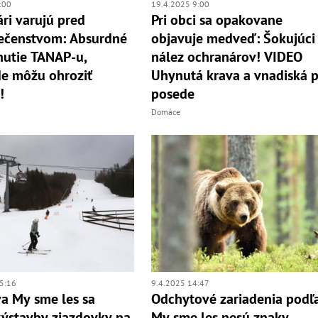
19.4.2025 9:00
:00
Pri obci sa opakovane
ri varujú pred
objavuje medveď: Šokujúci
ečenstvom: Absurdné
nález ochranárov! VIDEO
utie TANAP-u,
Uhynutá krava a vnadiská p
e môžu ohroziť
posede
!
Domáce
5:16
9.4.2025 14:47
íva My sme les sa
Odchytové zariadenia podľ
ýstavby zjazdovky na
My sme les nesú znaky