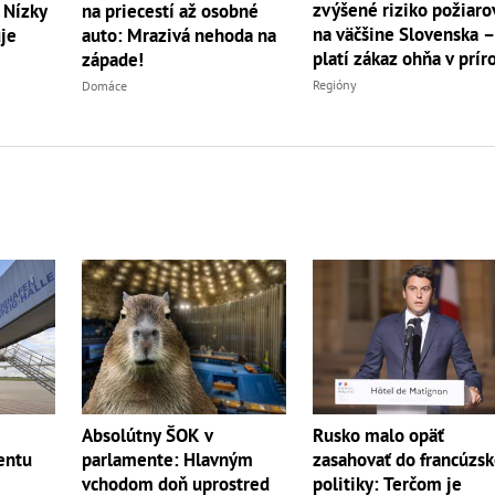
zvýšené riziko požiaro
 Nízky
na priecestí až osobné
na väčšine Slovenska 
je
auto: Mrazivá nehoda na
platí zákaz ohňa v prír
západe!
Regióny
Domáce
Absolútny ŠOK v
Rusko malo opäť
entu
parlamente: Hlavným
zasahovať do francúzsk
vchodom doň uprostred
politiky: Terčom je