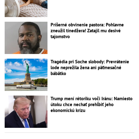
Príšerné obvinenie pastora: Pohlavne
zneužil tínedžera! Zatajil mu desivé
tajomstvo
Tragédia pri Soche slobody: Prevrátenie
lode neprežila žena ani päťmesačné
bábätko
Trump mení rétoriku voči Iránu: Namiesto
útoku chce nechať prehĺbiť jeho
ekonomickú krízu