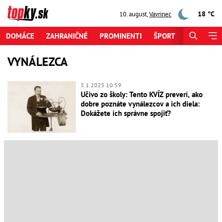
18 °C
10. august
,
Vavrinec
DOMÁCE
ZAHRANIČNÉ
PROMINENTI
ŠPORT
ZAUJÍMAV
VYNÁLEZCA
5.1.2025 10:59
Učivo zo školy: Tento KVÍZ preverí, ako
dobre poznáte vynálezcov a ich diela:
Dokážete ich správne spojiť?