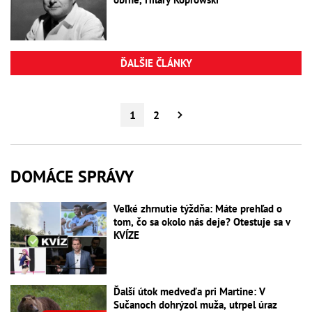
ĎALŠIE ČLÁNKY
1
2
DOMÁCE SPRÁVY
Veľké zhrnutie týždňa: Máte prehľad o
tom, čo sa okolo nás deje? Otestuje sa v
KVÍZE
Ďalší útok medveďa pri Martine: V
Sučanoch dohrýzol muža, utrpel úraz