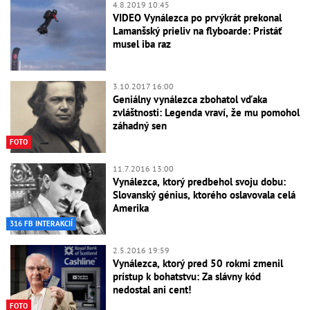
4.8.2019 10:45
VIDEO Vynálezca po prvýkrát prekonal
Lamanšský prieliv na flyboarde: Pristáť
musel iba raz
3.10.2017 16:00
Geniálny vynálezca zbohatol vďaka
zvláštnosti: Legenda vraví, že mu pomohol
záhadný sen
FOTO
11.7.2016 13:00
Vynálezca, ktorý predbehol svoju dobu:
Slovanský génius, ktorého oslavovala celá
Amerika
316 FB INTERAKCIÍ
2.5.2016 19:59
Vynálezca, ktorý pred 50 rokmi zmenil
prístup k bohatstvu: Za slávny kód
nedostal ani cent!
FOTO