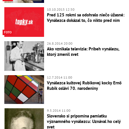
10.10.2015 12:50
Pred 125 rokmi sa odohralo niečo úžasné:
Vynálezca dokázal to, čo nikto pred ním
FOTO
26.8.2014 20:00
Ako vznikala televízia: Príbeh vynálezu,
ktorý zmenil svet
12.7.2014 11:00
Vynálezca kultovej Rubikovej kocky Ernő
Rubik oslávi 70. narodeniny
9.5.2014 11:00
Slovensko si pripomína pamiatku
významného vynálezcu: Uznával ho celý
svet