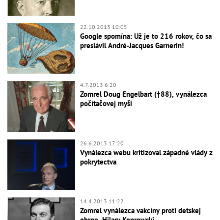
22.10.2013 10:05
Google spomína: Už je to 216 rokov, čo sa
preslávil André-Jacques Garnerin!
4.7.2013 6:20
Zomrel Doug Engelbart (†88), vynálezca
počítačovej myši
26.6.2013 17:20
Vynálezca webu kritizoval západné vlády z
pokrytectva
14.4.2013 11:22
Zomrel vynálezca vakcíny proti detskej
obrne, Hilary Koprowski