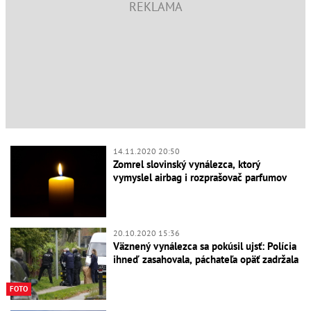
14.11.2020 20:50
Zomrel slovinský vynálezca, ktorý
vymyslel airbag i rozprašovač parfumov
20.10.2020 15:36
Väznený vynálezca sa pokúsil ujsť: Polícia
ihneď zasahovala, páchateľa opäť zadržala
FOTO