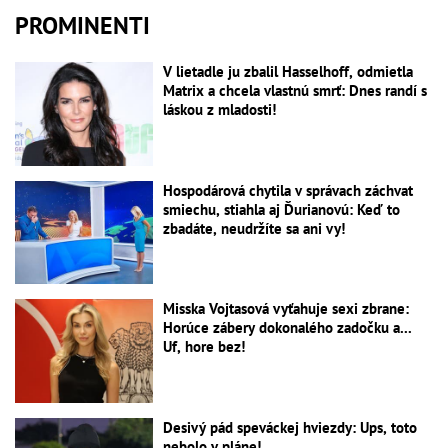
PROMINENTI
V lietadle ju zbalil Hasselhoff, odmietla
Matrix a chcela vlastnú smrť: Dnes randí s
láskou z mladosti!
Hospodárová chytila v správach záchvat
smiechu, stiahla aj Ďurianovú: Keď to
zbadáte, neudržíte sa ani vy!
Misska Vojtasová vyťahuje sexi zbrane:
Horúce zábery dokonalého zadočku a...
Uf, hore bez!
Desivý pád speváckej hviezdy: Ups, toto
nebolo v pláne!