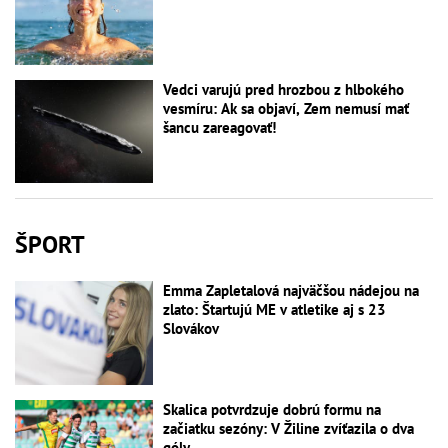
Vedci varujú pred hrozbou z hlbokého
vesmíru: Ak sa objaví, Zem nemusí mať
šancu zareagovať!
ŠPORT
Emma Zapletalová najväčšou nádejou na
zlato: Štartujú ME v atletike aj s 23
Slovákov
Skalica potvrdzuje dobrú formu na
začiatku sezóny: V Žiline zvíťazila o dva
góly