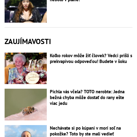
ZAUJÍMAVOSTI
Koľko rokov môže žiť človek? Vedci prišli s
prekvapivou odpoveďou! Budete v šoku
Pichla vás včela? TOTO nerobte: Jedna
bežná chyba môže dostať do rany ešte
viac jedu
Nechávate si po kúpaní v mori soľ na
pokožke? Toto by ste mali vedieť