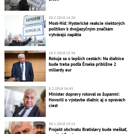
20.2.2018 14:20
Most-Híd: Hysterické reakcie niektorých
politikov k dvojjazyčným značkám
vytvárajú napätie
18.2.2018 15:36
Rokuje sa o lepších cestách: Na diaľnice
bude treba podľa Érseka približne 2
miliardy eur
8.2.2018 16:45
Minister dopravy rokoval so županmi:
Hovorili o výstavbe diaľnic aj o opravách
ciest
30.1.2018 15:15
Projekt obchvatu Bratislavy bude meškať,