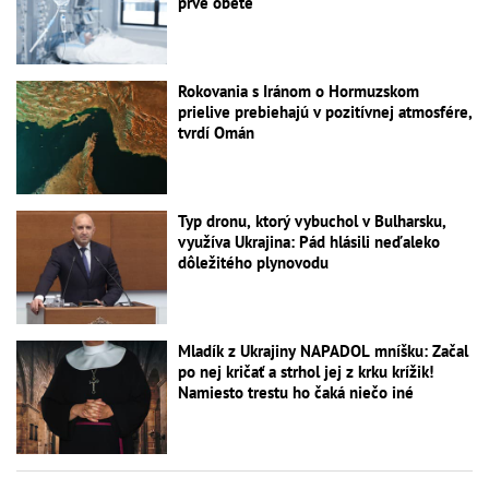
prvé obete
Rokovania s Iránom o Hormuzskom
prielive prebiehajú v pozitívnej atmosfére,
tvrdí Omán
Typ dronu, ktorý vybuchol v Bulharsku,
využíva Ukrajina: Pád hlásili neďaleko
dôležitého plynovodu
Mladík z Ukrajiny NAPADOL mníšku: Začal
po nej kričať a strhol jej z krku krížik!
Namiesto trestu ho čaká niečo iné