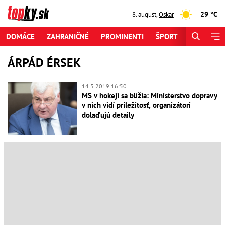
29 °C
8. august
,
Oskar
DOMÁCE
ZAHRANIČNÉ
PROMINENTI
ŠPORT
ZAUJÍMAV
ÁRPÁD ÉRSEK
14.3.2019 16:50
MS v hokeji sa blížia: Ministerstvo dopravy
v nich vidí príležitosť, organizátori
dolaďujú detaily