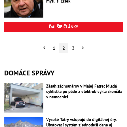
myslí si Érsek
ĎALŠIE ČLÁNKY
1
2
3
DOMÁCE SPRÁVY
Zásah záchranárov v Malej Fatre: Mladá
cyklistka po páde z elektrobicykla skončila
v nemocnici
Vysoké Tatry vstupujú do digitálnej éry:
Ubytovací systém zjednoduší dane aj