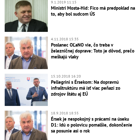
9.1.2019 11:15
Ministri Mosta-Híd: Fico má predpoklad na
to, aby bol sudcom ÚS
4.11.2018 15:35
Poslanec OĽaNO vie, čo treba v
železničnej doprave: Toto je dôvod, prečo
meškajú vlaky
15.10.2018 16:20
Pellegrini s Érsekom: Na dopravnú
infraštruktúru má ísť viac peňazí zo
zdrojov štátu aj EÚ
18.9.2018 18:55
Érsek je nespokojný s prácami na úseku
D1: Idú o polovicu pomalšie, dokončenie
sa posunie asi o rok