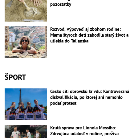
pozostatky
Rozvod, výpoveď aj zbohom rodine:
Mama štyroch detí zahodila starý život a
utiekla do Talianska
ŠPORT
Česko cíti obrovskú krivdu: Kontroverzná
diskvalifikácia, po ktorej ani nemohlo
podať protest
Krutá správa pre Lionela Messiho:
Zdrvujúca udalosť v rodine, prežíva