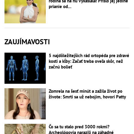
rodina sa na ňu vykašľala! Prišlo jej jediné
prianie od...
ZAUJÍMAVOSTI
5 najdôležitejších rád ortopéda pre zdravé
kosti a kĺby: Začať treba oveľa skôr, než
začnú bolieť
Zomrela na šesť minút a zažila život po
živote: Smrti sa už nebojím, hovorí Patty
Čo sa tu stalo pred 3000 rokmi?
Archeológovia narazili na záhadné