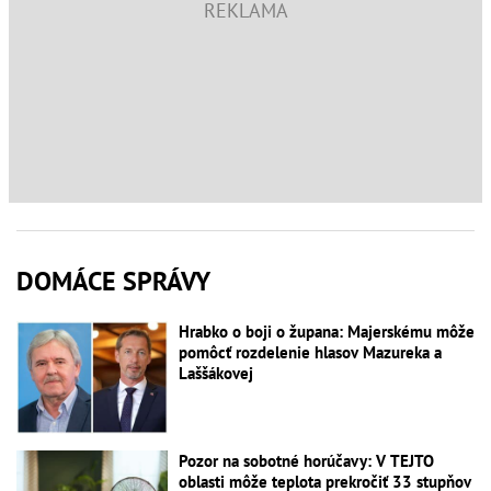
DOMÁCE SPRÁVY
Hrabko o boji o župana: Majerskému môže
pomôcť rozdelenie hlasov Mazureka a
Laššákovej
Pozor na sobotné horúčavy: V TEJTO
oblasti môže teplota prekročiť 33 stupňov