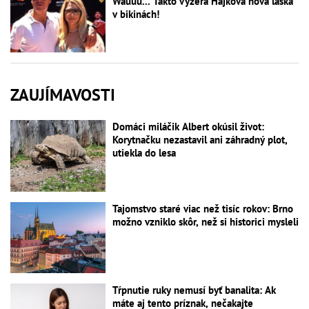
Wauuu... Takto vyzerá Hájkova nová láska
v bikinách!
ZAUJÍMAVOSTI
Domáci miláčik Albert okúsil život:
Korytnačku nezastavil ani záhradný plot,
utiekla do lesa
Tajomstvo staré viac než tisíc rokov: Brno
možno vzniklo skôr, než si historici mysleli
Tŕpnutie ruky nemusí byť banalita: Ak
máte aj tento príznak, nečakajte