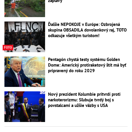
záplavy
Ďalšie NEPOKOJE v Európe: Ozbrojená
skupina OBSADILA dovolenkový raj, TOTO
odkazuje všetkým turistom!
FOTO
Pentagón chystá testy systému Golden
Dome: Americký protiraketový štít má byť
pripravený do roku 2029
Nový prezident Kolumbie pritvrdí proti
narkoterorizmu: Sľubuje tvrdý boj s
povstalcami a užšie väzby s USA