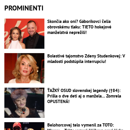
PROMINENTI
Skončia ako oni? Gáboríkovci čelia
obrovskému tlaku: TIETO hokejové
manželstvá neprežili!
Bolestivé tajomstvo Zdeny Studenkovej: V
mladosti podstúpila interrupciu!
ŤAŽKÝ OSUD slovenskej legendy (†84):
Prišla o dve deti aj o manžela... Zomrela
OPUSTENÁ!
Belohorcovej telo vymenil za TOTO: