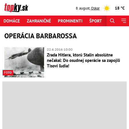
18 °C
8. august
,
Oskar
DOMÁCE
ZAHRANIČNÉ
PROMINENTI
ŠPORT
ZAUJÍMAV
OPERÁCIA BARBAROSSA
22.6.2016 10:00
Zrada Hitlera, ktorú Stalin absolútne
nečakal: Do osudnej operácie sa zapojili
Tisovi ľudia!
FOTO